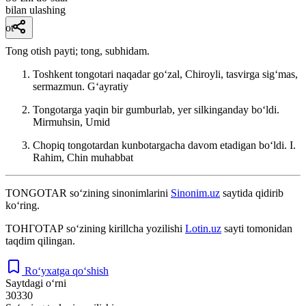
bilan ulashing
ot
Tong otish payti; tong, subhidam.
Toshkent tongotari naqadar goʻzal, Chiroyli, tasvirga sigʻmas,
sermazmun.
Gʻayratiy
Tongotarga yaqin bir gumburlab, yer silkinganday boʻldi.
Mirmuhsin, Umid
Chopiq tongotardan kunbotargacha davom etadigan boʻldi.
I.
Rahim, Chin muhabbat
TONGOTAR
so‘zining sinonimlarini
Sinonim.uz
saytida qidirib
ko‘ring.
ТОНГОТАР
so‘zining kirillcha yozilishi
Lotin.uz
sayti tomonidan
taqdim qilingan.
Ro‘yxatga qo‘shish
Saytdagi o‘rni
30330