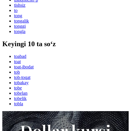
tishsiz
to
tong
tongalik
tonggi
tongla
Keyingi 10 ta so‘z
toabad
toat
toat-ibodat
tob
tob-toqat
tobakay
tobe
tobelan
tobelik
tobla