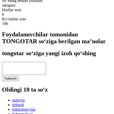
So‘zning teskari yozilishi
ratognot
Harflar soni
8
Ko‘rishlar soni
196
Foydalanuvchilar tomonidan
TONGOTAR so‘ziga berilgan ma’nolar
tongotar so‘ziga yangi izoh qo‘shing
Yuborish
Oldingi 10 ta so‘z
tishovla
tishqoli
tishqonquyruq
tishqoncho‘p