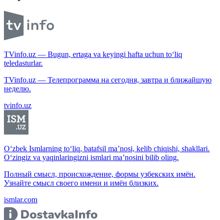
TVinfo.uz — Bugun, ertaga va keyingi hafta uchun to‘liq
teledasturlar.
TVinfo.uz — Телепрограмма на сегодня, завтра и ближайшую
неделю.
tvinfo.uz
O‘zbek Ismlarning to‘liq, batafsil ma’nosi, kelib chiqishi, shakllari.
O‘zingiz va yaqinlaringizni ismlari ma’nosini bilib oling.
Полный смысл, происхождение, формы узбекских имён.
Узнайте смысл своего имени и имён близких.
ismlar.com