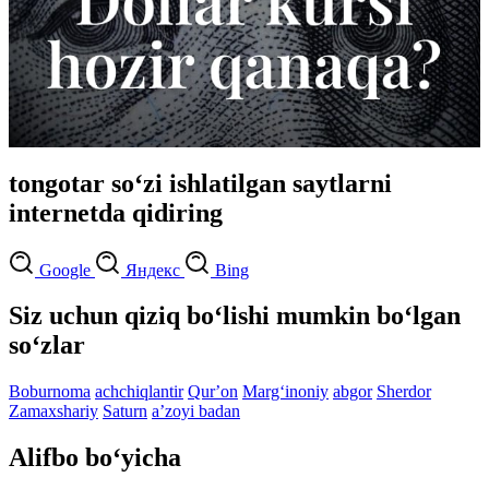
tongotar so‘zi ishlatilgan saytlarni
internetda qidiring
Google
Яндекс
Bing
Siz uchun qiziq bo‘lishi mumkin bo‘lgan
so‘zlar
Boburnoma
achchiqlantir
Qurʼon
Marg‘inoniy
abgor
Sherdor
Zamaxshariy
Saturn
aʼzoyi badan
Alifbo bo‘yicha