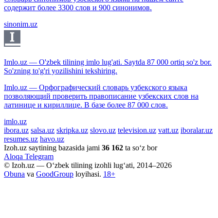
содержит более 3300 слов и 900 синонимов.
sinonim.uz
Imlo.uz — O'zbek tilining imlo lug'ati. Saytda 87 000 ortiq so'z bor.
So'zning to'g'ri yozilishini tekshiring.
Imlo.uz — Орфографический словарь узбекского языка
позволяющий проверить правописание узбекских слов на
латинице и кириллице. В базе более 87 000 слов.
imlo.uz
ibora.uz
salsa.uz
skripka.uz
slovo.uz
television.uz
vatt.uz
iboralar.uz
resumes.uz
havo.uz
Izoh.uz saytining bazasida jami
36 162
ta so‘z bor
Aloqa
Telegram
© Izoh.uz — O‘zbek tilining izohli lug‘ati, 2014–2026
Obuna
va
GoodGroup
loyihasi.
18+