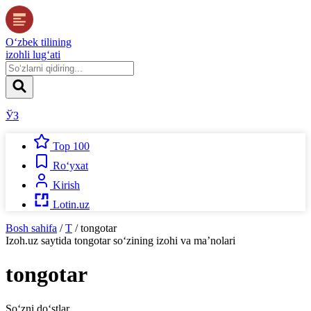
O‘zbek tilining
izohli lug‘ati
ЎЗ
Top 100
Ro‘yxat
Kirish
Lotin.uz
Bosh sahifa
/
T
/
tongotar
Izoh.uz
saytida
tongotar
so‘zining izohi va ma’nolari
tongotar
So‘zni do‘stlar