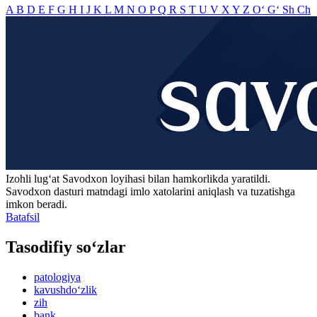
A
B
D
E
F
G
H
I
J
K
L
M
N
O
P
Q
R
S
T
U
V
X
Y
Z
O‘
G‘
Sh
Ch
Izohli lugʻat
Savodxon
loyihasi bilan hamkorlikda yaratildi.
Savodxon dasturi matndagi imlo xatolarini aniqlash va tuzatishga
imkon beradi.
Batafsil
Tasodifiy so‘zlar
patologiya
kavushdo‘zlik
zih
bank