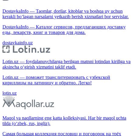
DostavkaInfo — Taomlar, dorilar, kitoblar va boshqa uy uchun
kerakli bo‘lagan narsalarni yetkazib berish xizmatlari bor servislar.
DostavkaInfo — Каталог сервисов, предлагающих доставку
еды, лекарств, книг и товаров для дома.
dostavkainfo.uz
Lotin.uz — foydalanuvchilarga berilgan matnni lotindan kirillga va
aksincha o‘girish xizmatini taklif etadi.
Lotin.uz — поможет транслитерировать с узбекской
кириллицы на латиницу и обратно. Легко!
lotin.uz
Maqol va naqllarning eng katta kolleksiyasi. Har bir maqol uchta
tilda (o‘zbek, rus, ingliz).
Самая большая коллекция пословиц и поговорок на трёх