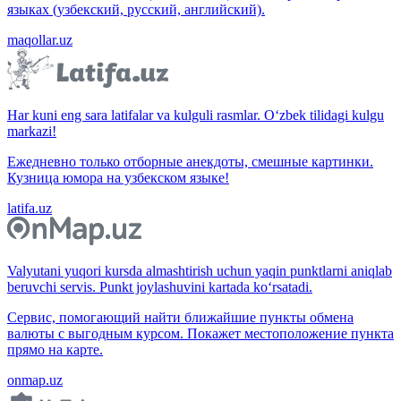
языках (узбекский, русский, английский).
maqollar.uz
Har kuni eng sara latifalar va kulguli rasmlar. O‘zbek tilidagi kulgu
markazi!
Ежедневно только отборные анекдоты, смешные картинки.
Кузница юмора на узбекском языке!
latifa.uz
Valyutani yuqori kursda almashtirish uchun yaqin punktlarni aniqlab
beruvchi servis. Punkt joylashuvini kartada ko‘rsatadi.
Сервис, помогающий найти ближайшие пункты обмена
валюты с выгодным курсом. Покажет местоположение пункта
прямо на карте.
onmap.uz