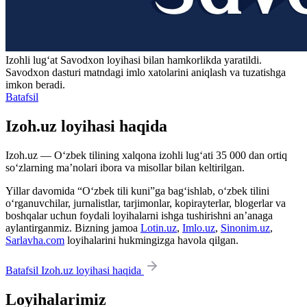
Izohli lugʻat
Savodxon
loyihasi bilan hamkorlikda yaratildi.
Savodxon dasturi matndagi imlo xatolarini aniqlash va tuzatishga
imkon beradi.
Batafsil
Izoh.uz loyihasi haqida
Izoh.uz — O‘zbek tilining xalqona izohli lug‘ati 35 000 dan ortiq
so‘zlarning ma’nolari ibora va misollar bilan keltirilgan.
Yillar davomida “O‘zbek tili kuni”ga bag‘ishlab, o‘zbek tilini
o‘rganuvchilar, jurnalistlar, tarjimonlar, kopirayterlar, blogerlar va
boshqalar uchun foydali loyihalarni ishga tushirishni an’anaga
aylantirganmiz. Bizning jamoa
Lotin.uz
,
Imlo.uz
,
Sinonim.uz
,
Sarlavha.com
loyihalarini hukmingizga havola qilgan.
Batafsil Izoh.uz loyihasi haqida
Loyihalarimiz