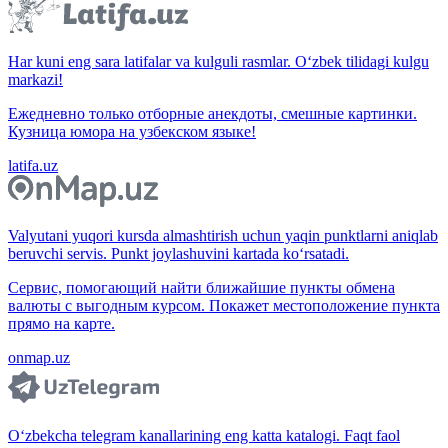
Har kuni eng sara latifalar va kulguli rasmlar. O‘zbek tilidagi kulgu
markazi!
Ежедневно только отборные анекдоты, смешные картинки.
Кузница юмора на узбекском языке!
latifa.uz
Valyutani yuqori kursda almashtirish uchun yaqin punktlarni aniqlab
beruvchi servis. Punkt joylashuvini kartada ko‘rsatadi.
Сервис, помогающий найти ближайшие пункты обмена
валюты с выгодным курсом. Покажет местоположение пункта
прямо на карте.
onmap.uz
O‘zbekcha telegram kanallarining eng katta katalogi. Faqt faol