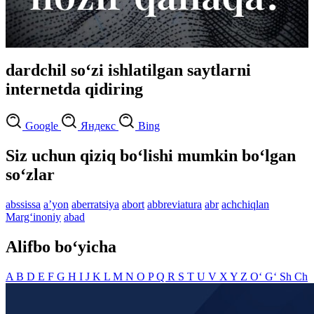
dardchil so‘zi ishlatilgan saytlarni
internetda qidiring
Google
Яндекс
Bing
Siz uchun qiziq bo‘lishi mumkin bo‘lgan
so‘zlar
abssissa
aʼyon
aberratsiya
abort
abbreviatura
abr
achchiqlan
Marg‘inoniy
abad
Alifbo bo‘yicha
A
B
D
E
F
G
H
I
J
K
L
M
N
O
P
Q
R
S
T
U
V
X
Y
Z
O‘
G‘
Sh
Ch