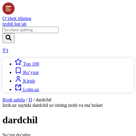
O‘zbek tilining
izohli lug‘ati
ЎЗ
Top 100
Ro‘yxat
Kirish
Lotin.uz
Bosh sahifa
/
D
/
dardchil
Izoh.uz
saytida
dardchil
so‘zining izohi va ma’nolari
dardchil
So‘zni do‘stlar