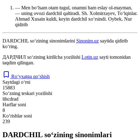
— Men boʻlsam otam tugul, onamni ham eslay ol-mayman,
— uning ovozi dardchil qaltiradi. Sh. Xolmirzayev, Toʻlqinlar.
Ahmad Xusain kuldi, keyin dardchil xoʻrsindi.
Oybek, Nur
qidirib
DARDCHIL
so‘zining sinonimlarini
Sinonim.uz
saytida qidirib
ko‘ring.
ДАРДЧИЛ
so‘zining kirillcha yozilishi
Lotin.uz
sayti tomonidan
taqdim qilingan.
Ro‘yxatga qo‘shish
Saytdagi o‘rni
15883
So‘zning teskari yozilishi
lihcdrad
Harflar soni
8
Ko‘rishlar soni
239
DARDCHIL so‘zining sinonimlari