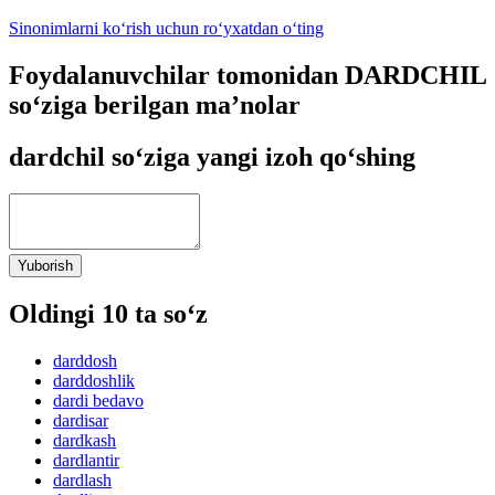
Sinonimlarni ko‘rish uchun ro‘yxatdan o‘ting
Foydalanuvchilar tomonidan DARDCHIL
so‘ziga berilgan ma’nolar
dardchil so‘ziga yangi izoh qo‘shing
Yuborish
Oldingi 10 ta so‘z
darddosh
darddoshlik
dardi bedavo
dardisar
dardkash
dardlantir
dardlash