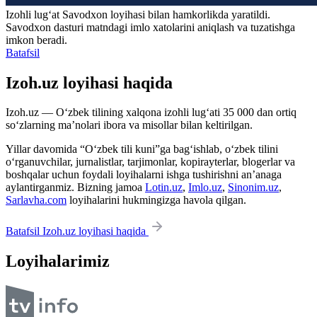
Izohli lugʻat
Savodxon
loyihasi bilan hamkorlikda yaratildi.
Savodxon dasturi matndagi imlo xatolarini aniqlash va tuzatishga
imkon beradi.
Batafsil
Izoh.uz loyihasi haqida
Izoh.uz — O‘zbek tilining xalqona izohli lug‘ati 35 000 dan ortiq
so‘zlarning ma’nolari ibora va misollar bilan keltirilgan.
Yillar davomida “O‘zbek tili kuni”ga bag‘ishlab, o‘zbek tilini
o‘rganuvchilar, jurnalistlar, tarjimonlar, kopirayterlar, blogerlar va
boshqalar uchun foydali loyihalarni ishga tushirishni an’anaga
aylantirganmiz. Bizning jamoa
Lotin.uz
,
Imlo.uz
,
Sinonim.uz
,
Sarlavha.com
loyihalarini hukmingizga havola qilgan.
Batafsil Izoh.uz loyihasi haqida
Loyihalarimiz