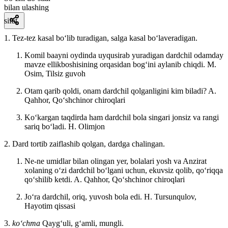
bilan ulashing
sifat
1. Tez-tez kasal boʻlib turadigan, salga kasal boʻlaveradigan.
Komil baayni oydinda uyqusirab yuradigan dardchil odamday
mavze ellikboshisining orqasidan bogʻini aylanib chiqdi.
M.
Osim, Tilsiz guvoh
Otam qarib qoldi, onam dardchil qolganligini kim biladi?
A.
Qahhor, Qoʻshchinor chiroqlari
Koʻkargan taqdirda ham dardchil bola singari jonsiz va rangi
sariq boʻladi.
H. Olimjon
2. Dard tortib zaiflashib qolgan, dardga chalingan.
Ne-ne umidlar bilan olingan yer, bolalari yosh va Anzirat
xolaning oʻzi dardchil boʻlgani uchun, ekuvsiz qolib, qoʻriqqa
qoʻshilib ketdi.
A. Qahhor, Qoʻshchinor chiroqlari
Joʻra dardchil, oriq, yuvosh bola edi. H. Tursunqulov,
Hayotim qissasi
3.
koʻchma
Qaygʻuli, gʻamli, mungli.