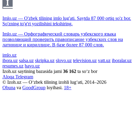
Imlo.uz — O'zbek tilining imlo lug'ati. Saytda 87 000 ortiq so'z bor.
So'zning to'g'ri yozilishini tekshiring.
Imlo.uz — Орфографический словарь узбекского языка
позволяющий проверить правописание узбекских слов на
латинице и кириллице. В базе более 87 000 слов.
imlo.uz
ibora.uz
salsa.uz
skripka.uz
slovo.uz
television.uz
vatt.uz
iboralar.uz
resumes.uz
havo.uz
Izoh.uz saytining bazasida jami
36 162
ta so‘z bor
Aloqa
Telegram
© Izoh.uz — O‘zbek tilining izohli lug‘ati, 2014–2026
Obuna
va
GoodGroup
loyihasi.
18+