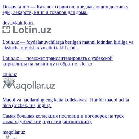
DostavkaInfo — Каталог сервисов, предлагающих доставку
еды, лекарств, книг и товаров для дома.
dostavkainfo.uz
Lotin.uz — foydalanuvchilarga berilgan matnni lotindan kirillga va
aksincha o‘girish xizmatini taklif etadi.
Lotin.uz — поможет транслитерировать с узбекской
кириллицы на латиницу и обратно. Легко!
lotin.uz
Maqol va naqllarning eng katta kolleksiyasi. Har bir maqol uchta
tilda (o‘zbek, rus, ingliz).
Самая большая коллекция пословиц и поговорок на трёх
языках (узбекский, русский, английский).
maqollar.uz