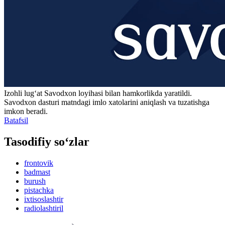
Izohli lugʻat
Savodxon
loyihasi bilan hamkorlikda yaratildi.
Savodxon dasturi matndagi imlo xatolarini aniqlash va tuzatishga
imkon beradi.
Batafsil
Tasodifiy so‘zlar
frontovik
badmast
burush
pistachka
ixtisoslashtir
radiolashtiril