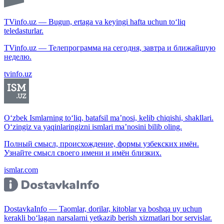
TVinfo.uz — Bugun, ertaga va keyingi hafta uchun to‘liq
teledasturlar.
TVinfo.uz — Телепрограмма на сегодня, завтра и ближайшую
неделю.
tvinfo.uz
O‘zbek Ismlarning to‘liq, batafsil ma’nosi, kelib chiqishi, shakllari.
O‘zingiz va yaqinlaringizni ismlari ma’nosini bilib oling.
Полный смысл, происхождение, формы узбекских имён.
Узнайте смысл своего имени и имён близких.
ismlar.com
DostavkaInfo — Taomlar, dorilar, kitoblar va boshqa uy uchun
kerakli bo‘lagan narsalarni yetkazib berish xizmatlari bor servislar.