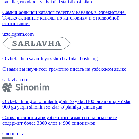
kanallar, ruknlarda va batafsil statistikasi bilan.
Самый большой каталог телеграм каналов в Узбекистане.
Только активные каналы по категориям и с подробной
статистикой.
uztelegram.com
O‘zbek tilida savodli yozishni biz bilan boshlang.
С нами вы научитесь грамотно писать на узбекском языке.
sarlavha.com
O‘zbek tilining sinonimlar lug‘ati. Saytda 3300 tadan ortiq so‘zlar,
900 ga yaqin sinonim so‘zlar to‘plamiga jamlangan.
Словарь синонимов узбекского языка на нашем сайте
содержит более 3300 слов и 900 синонимов.
sinonim.uz