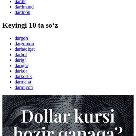
dardli
dardmand
dardnok
Keyingi 10 ta so‘z
dargoh
dargumon
darhaqiqat
darhol
darig‘
darig‘o
darkor
darkorlik
darmana
darmiyon