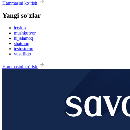
Hammasini ko‘rish
Yangi so'zlar
letsitin
mushkutyor
hijjalamoq
shatmoq
testosteron
yusufliqo
Hammasini ko‘rish