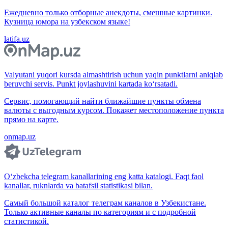
Ежедневно только отборные анекдоты, смешные картинки.
Кузница юмора на узбекском языке!
latifa.uz
Valyutani yuqori kursda almashtirish uchun yaqin punktlarni aniqlab
beruvchi servis. Punkt joylashuvini kartada ko‘rsatadi.
Сервис, помогающий найти ближайшие пункты обмена
валюты с выгодным курсом. Покажет местоположение пункта
прямо на карте.
onmap.uz
O‘zbekcha telegram kanallarining eng katta katalogi. Faqt faol
kanallar, ruknlarda va batafsil statistikasi bilan.
Самый большой каталог телеграм каналов в Узбекистане.
Только активные каналы по категориям и с подробной
статистикой.