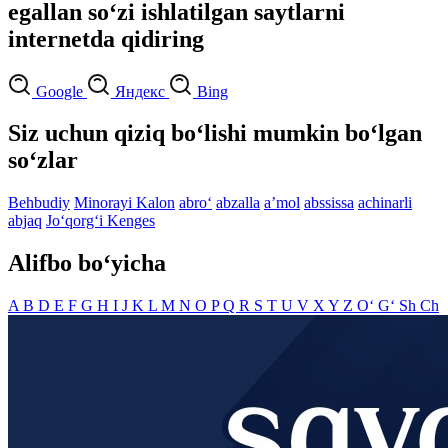
egallan so‘zi ishlatilgan saytlarni
internetda qidiring
Google
Яндекс
Bing
Siz uchun qiziq bo‘lishi mumkin bo‘lgan
so‘zlar
Behbudiy
Minorayi Kalon
abro‘
abzalla
aʼmol
abssissa
achinarli
abjaq
Jo‘qorg‘i Kenges
Alifbo bo‘yicha
A
B
D
E
F
G
H
I
J
K
L
M
N
O
P
Q
R
S
T
U
V
X
Y
Z
O‘
G‘
Sh
Ch