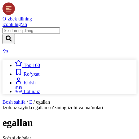
O‘zbek tilining
izohli lug‘ati
ЎЗ
Top 100
Ro‘yxat
Kirish
Lotin.uz
Bosh sahifa
/
E
/
egallan
Izoh.uz
saytida
egallan
so‘zining izohi va ma’nolari
egallan
So‘zni do‘stlar