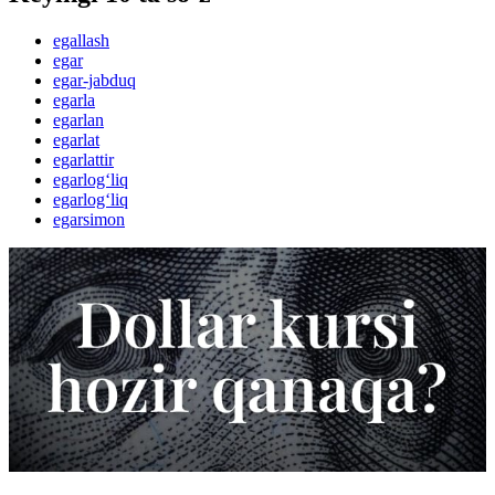
egallash
egar
egar-jabduq
egarla
egarlan
egarlat
egarlattir
egarlog‘liq
egarlog‘liq
egarsimon