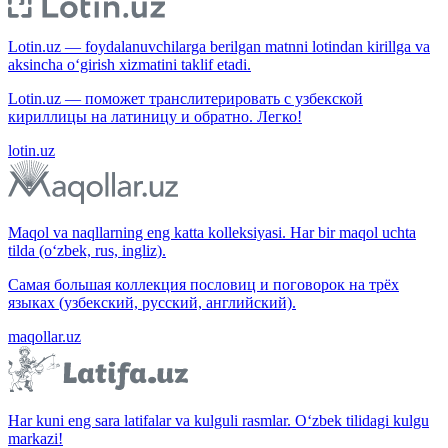
Lotin.uz — foydalanuvchilarga berilgan matnni lotindan kirillga va
aksincha o‘girish xizmatini taklif etadi.
Lotin.uz — поможет транслитерировать с узбекской
кириллицы на латиницу и обратно. Легко!
lotin.uz
Maqol va naqllarning eng katta kolleksiyasi. Har bir maqol uchta
tilda (o‘zbek, rus, ingliz).
Самая большая коллекция пословиц и поговорок на трёх
языках (узбекский, русский, английский).
maqollar.uz
Har kuni eng sara latifalar va kulguli rasmlar. O‘zbek tilidagi kulgu
markazi!