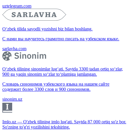
uztelegram.com
O‘zbek tilida savodli yozishni biz bilan boshlang.
С нами вы научитесь грамотно писать на узбекском языке.
sarlavha.com
O‘zbek tilining sinonimlar lug‘ati. Saytda 3300 tadan ortiq so‘zlar,
900 ga yaqin sinonim so‘zlar to‘plamiga jamlangan.
Словарь синонимов узбекского языка на нашем сайте
содержит более 3300 слов и 900 синонимов.
sinonim.uz
Imlo.uz — O'zbek tilining imlo lug'ati. Saytda 87 000 ortiq so'z bor.
So'zning to'g'ri yozilishini tekshiring.