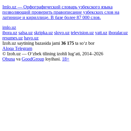
Imlo.uz — Орфографический словарь узбекского языка
позволяющий проверить правописание узбекских слов на
латинице и кириллице. В базе более 87 000 слов.
imlo.uz
ibora.uz
salsa.uz
skripka.uz
slovo.uz
television.uz
vatt.uz
iboralar.uz
resumes.uz
havo.uz
Izoh.uz saytining bazasida jami
36 175
ta so‘z bor
Aloqa
Telegram
© Izoh.uz — O‘zbek tilining izohli lug‘ati, 2014–2026
Obuna
va
GoodGroup
loyihasi.
18+