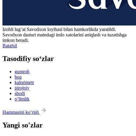
Izohli lugʻat
Savodxon
loyihasi bilan hamkorlikda yaratildi.
Savodxon dasturi matndagi imlo xatolarini aniqlash va tuzatishga
imkon beradi.
Batafsil
Tasodifiy so‘zlar
gumroh
boa
kalorimetr
pirojniy
shodi
o‘limlik
Hammasini ko‘rish
Yangi so'zlar