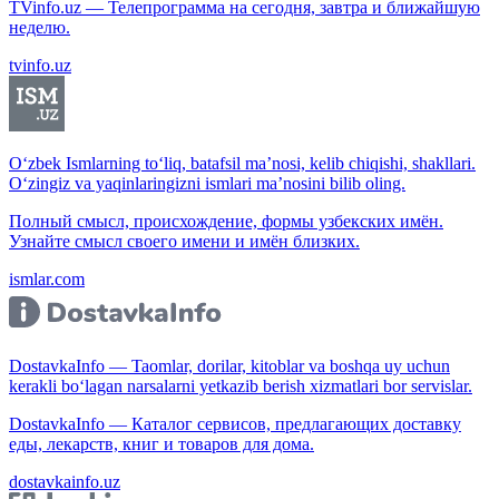
TVinfo.uz — Телепрограмма на сегодня, завтра и ближайшую
неделю.
tvinfo.uz
O‘zbek Ismlarning to‘liq, batafsil ma’nosi, kelib chiqishi, shakllari.
O‘zingiz va yaqinlaringizni ismlari ma’nosini bilib oling.
Полный смысл, происхождение, формы узбекских имён.
Узнайте смысл своего имени и имён близких.
ismlar.com
DostavkaInfo — Taomlar, dorilar, kitoblar va boshqa uy uchun
kerakli bo‘lagan narsalarni yetkazib berish xizmatlari bor servislar.
DostavkaInfo — Каталог сервисов, предлагающих доставку
еды, лекарств, книг и товаров для дома.
dostavkainfo.uz