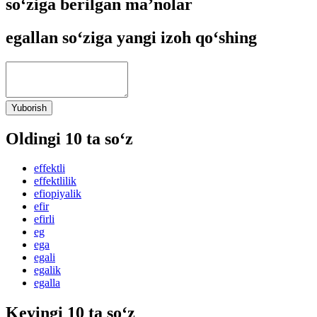
so‘ziga berilgan ma’nolar
egallan so‘ziga yangi izoh qo‘shing
Yuborish
Oldingi 10 ta so‘z
effektli
effektlilik
efiopiyalik
efir
efirli
eg
ega
egali
egalik
egalla
Keyingi 10 ta so‘z