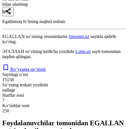
bilan ulashing
fe’l
Egallamoq feʼlining majhul nisbati.
EGALLAN
so‘zining sinonimlarini
Sinonim.uz
saytida qidirib
ko‘ring.
ЭГАЛЛАН
so‘zining kirillcha yozilishi
Lotin.uz
sayti tomonidan
taqdim qilingan.
Ro‘yxatga qo‘shish
Saytdagi o‘rni
15158
So‘zning teskari yozilishi
nallage
Harflar soni
7
Ko‘rishlar soni
250
Foydalanuvchilar tomonidan EGALLAN