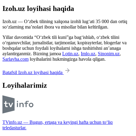
Izoh.uz loyihasi haqida
Izoh.uz — O‘zbek tilining xalqona izohli lug‘ati 35 000 dan ortiq
so‘zlarning ma’nolari ibora va misollar bilan keltirilgan.
Yillar davomida “O‘zbek tili kuni”ga bag‘ishlab, o‘zbek tilini
o‘rganuvchilar, jurnalistlar, tarjimonlar, kopirayterlar, blogerlar va
boshqalar uchun foydali loyihalarni ishga tushirishni an’anaga
aylantirganmiz. Bizning jamoa
Lotin.uz
,
Imlo.uz
,
Sinonim.uz
,
Sarlavha.com
loyihalarini hukmingizga havola qilgan.
Batafsil Izoh.uz loyihasi haqida
Loyihalarimiz
TVinfo.uz — Bugun, ertaga va keyingi hafta uchun to‘liq
teledasturlar.