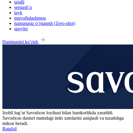
tajalli
sernash’a
layk
muvofiqlashmoq
namunasiz o‘rganish (Zero-shot)
spoyler
Hammasini ko‘rish
Izohli lugʻat
Savodxon
loyihasi bilan hamkorlikda yaratildi.
Savodxon dasturi matndagi imlo xatolarini aniqlash va tuzatishga
imkon beradi.
Batafsil