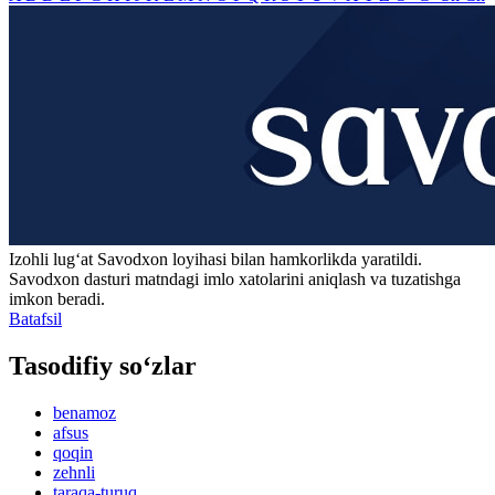
Izohli lugʻat
Savodxon
loyihasi bilan hamkorlikda yaratildi.
Savodxon dasturi matndagi imlo xatolarini aniqlash va tuzatishga
imkon beradi.
Batafsil
Tasodifiy so‘zlar
benamoz
afsus
qoqin
zehnli
taraqa-turuq