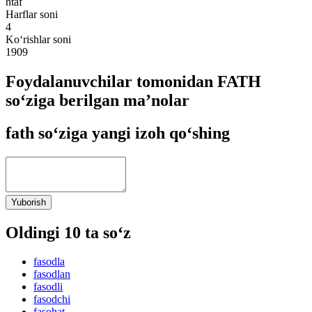
htaf
Harflar soni
4
Ko‘rishlar soni
1909
Foydalanuvchilar tomonidan FATH
so‘ziga berilgan ma’nolar
fath so‘ziga yangi izoh qo‘shing
Yuborish
Oldingi 10 ta so‘z
fasodla
fasodlan
fasodli
fasodchi
fasohat