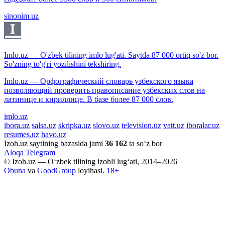
sinonim.uz
Imlo.uz — O'zbek tilining imlo lug'ati. Saytda 87 000 ortiq so'z bor.
So'zning to'g'ri yozilishini tekshiring.
Imlo.uz — Орфографический словарь узбекского языка
позволяющий проверить правописание узбекских слов на
латинице и кириллице. В базе более 87 000 слов.
imlo.uz
ibora.uz
salsa.uz
skripka.uz
slovo.uz
television.uz
vatt.uz
iboralar.uz
resumes.uz
havo.uz
Izoh.uz saytining bazasida jami
36 162
ta so‘z bor
Aloqa
Telegram
© Izoh.uz — O‘zbek tilining izohli lug‘ati, 2014–2026
Obuna
va
GoodGroup
loyihasi.
18+