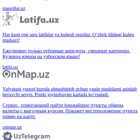
maqollar.uz
Har kuni eng sara latifalar va kulguli rasmlar. O‘zbek tilidagi kulgu
markazi!
Ежедневно только отборные анекдоты, смешные картинки.
Кузница юмора на узбекском языке!
latifa.uz
Valyutani yuqori kursda almashtirish uchun yaqin punktlarni aniqlab
beruvchi servis. Punkt joylashuvini kartada ko‘rsatadi.
Сервис, помогающий найти ближайшие пункты обмена
валюты с выгодным курсом. Покажет местоположение пункта
прямо на карте.
onmap.uz