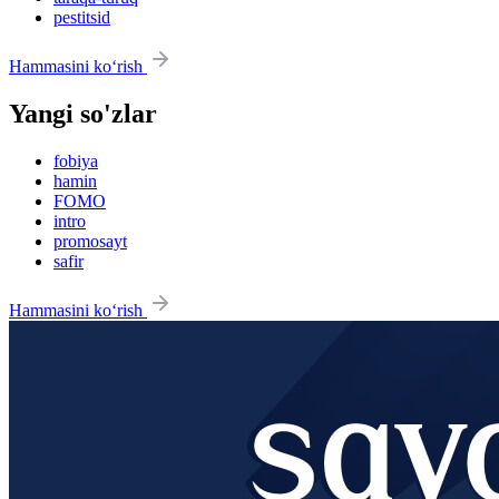
pestitsid
Hammasini ko‘rish
Yangi so'zlar
fobiya
hamin
FOMO
intro
promosayt
safir
Hammasini ko‘rish