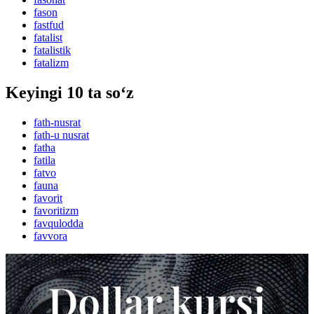
fason
fastfud
fatalist
fatalistik
fatalizm
Keyingi 10 ta so‘z
fath-nusrat
fath-u nusrat
fatha
fatila
fatvo
fauna
favorit
favoritizm
favqulodda
favvora