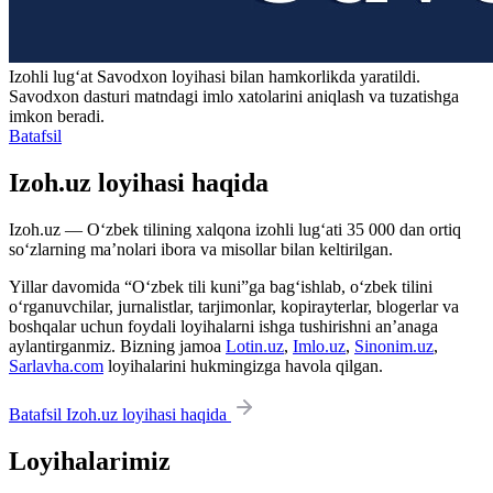
Izohli lugʻat
Savodxon
loyihasi bilan hamkorlikda yaratildi.
Savodxon dasturi matndagi imlo xatolarini aniqlash va tuzatishga
imkon beradi.
Batafsil
Izoh.uz loyihasi haqida
Izoh.uz — O‘zbek tilining xalqona izohli lug‘ati 35 000 dan ortiq
so‘zlarning ma’nolari ibora va misollar bilan keltirilgan.
Yillar davomida “O‘zbek tili kuni”ga bag‘ishlab, o‘zbek tilini
o‘rganuvchilar, jurnalistlar, tarjimonlar, kopirayterlar, blogerlar va
boshqalar uchun foydali loyihalarni ishga tushirishni an’anaga
aylantirganmiz. Bizning jamoa
Lotin.uz
,
Imlo.uz
,
Sinonim.uz
,
Sarlavha.com
loyihalarini hukmingizga havola qilgan.
Batafsil Izoh.uz loyihasi haqida
Loyihalarimiz