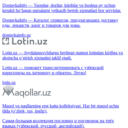
DostavkaInfo — Taomlar, dorilar, kitoblar va boshqa uy uchun
kerakli bo‘lagan narsalarni yetkazib berish xizmatlari bor servislar.
DostavkaInfo — Каталог сервисов, предлагающих доставку
еды, лекарств, книг и товаров для дома.
dostavkainfo.uz
Lotin.uz — foydalanuvchilarga berilgan matnni lotindan kirillga va
aksincha o‘girish xizmatini taklif etadi.
Lotin.uz — поможет транслитерировать с узбекской
кириллицы на латиницу и обратно. Легко!
lotin.uz
Maqol va naqllarning eng katta kolleksiyasi. Har bir maqol uchta
tilda (o‘zbek, rus, ingliz).
Самая большая коллекция пословиц и поговорок на трёх
языках (узбекский, русский, английский).