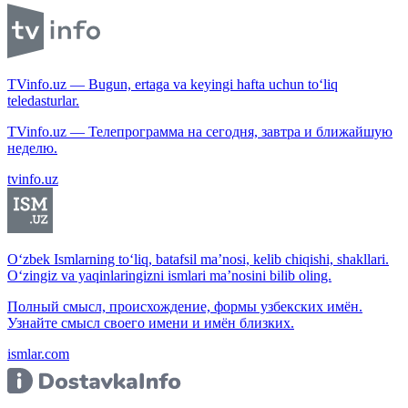
TVinfo.uz — Bugun, ertaga va keyingi hafta uchun to‘liq
teledasturlar.
TVinfo.uz — Телепрограмма на сегодня, завтра и ближайшую
неделю.
tvinfo.uz
O‘zbek Ismlarning to‘liq, batafsil ma’nosi, kelib chiqishi, shakllari.
O‘zingiz va yaqinlaringizni ismlari ma’nosini bilib oling.
Полный смысл, происхождение, формы узбекских имён.
Узнайте смысл своего имени и имён близких.
ismlar.com