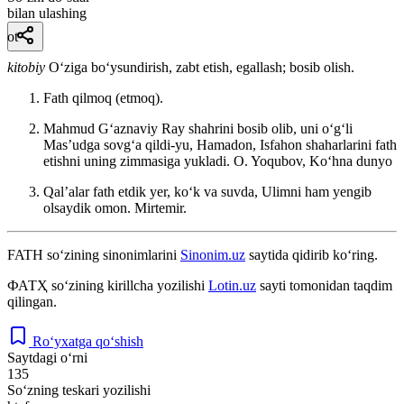
bilan ulashing
ot
kitobiy
Oʻziga boʻysundirish, zabt etish, egallash; bosib olish.
Fath qilmoq (etmoq).
Mahmud Gʻaznaviy Ray shahrini bosib olib, uni oʻgʻli
Masʼudga sovgʻa qildi-yu, Hamadon, Isfahon shaharlarini fath
etishni uning zimmasiga yukladi.
O. Yoqubov, Koʻhna dunyo
Qalʼalar fath etdik yer, koʻk va suvda, Ulimni ham yengib
olsaydik omon.
Mirtemir.
FATH
so‘zining sinonimlarini
Sinonim.uz
saytida qidirib ko‘ring.
ФАТҲ
so‘zining kirillcha yozilishi
Lotin.uz
sayti tomonidan taqdim
qilingan.
Ro‘yxatga qo‘shish
Saytdagi o‘rni
135
So‘zning teskari yozilishi