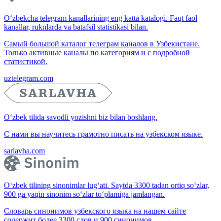
O‘zbekcha telegram kanallarining eng katta katalogi. Faqt faol
kanallar, ruknlarda va batafsil statistikasi bilan.
Самый большой каталог телеграм каналов в Узбекистане.
Только активные каналы по категориям и с подробной
статистикой.
uztelegram.com
O‘zbek tilida savodli yozishni biz bilan boshlang.
С нами вы научитесь грамотно писать на узбекском языке.
sarlavha.com
O‘zbek tilining sinonimlar lug‘ati. Saytda 3300 tadan ortiq so‘zlar,
900 ga yaqin sinonim so‘zlar to‘plamiga jamlangan.
Словарь синонимов узбекского языка на нашем сайте
содержит более 3300 слов и 900 синонимов.