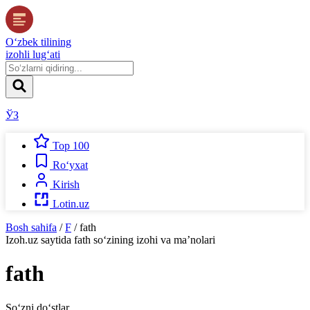
O‘zbek tilining
izohli lug‘ati
ЎЗ
Top 100
Ro‘yxat
Kirish
Lotin.uz
Bosh sahifa
/
F
/
fath
Izoh.uz
saytida
fath
so‘zining izohi va ma’nolari
fath
So‘zni do‘stlar