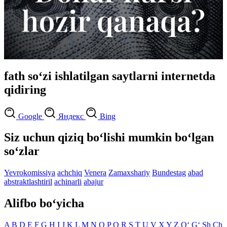
fath so‘zi ishlatilgan saytlarni internetda
qidiring
Google
Яндекс
Bing
Siz uchun qiziq bo‘lishi mumkin bo‘lgan
so‘zlar
Yevrokomissiya
achchiq
Venera
Zamaxshariy
Bundestag
abad
abstraktlashtiril
achinarli
abajur
Alifbo bo‘yicha
A
B
D
E
F
G
H
I
J
K
L
M
N
O
P
Q
R
S
T
U
V
X
Y
Z
O‘
G‘
Sh
Ch