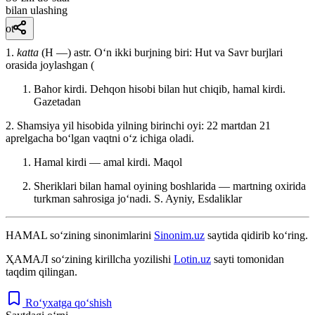
bilan ulashing
ot
1.
katta
(H —) astr. Oʻn ikki burjning biri: Hut va Savr burjlari
orasida joylashgan (
Bahor kirdi. Dehqon hisobi bilan hut chiqib, hamal kirdi.
Gazetadan
2. Shamsiya yil hisobida yilning birinchi oyi: 22 martdan 21
aprelgacha boʻlgan vaqtni oʻz ichiga oladi.
Hamal kirdi — amal kirdi.
Maqol
Sheriklari bilan hamal oyining boshlarida — martning oxirida
turkman sahrosiga joʻnadi.
S. Ayniy, Esdaliklar
HAMAL
so‘zining sinonimlarini
Sinonim.uz
saytida qidirib ko‘ring.
ҲАМАЛ
so‘zining kirillcha yozilishi
Lotin.uz
sayti tomonidan
taqdim qilingan.
Ro‘yxatga qo‘shish