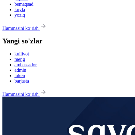
bemaqsad
kuyla
yoziq
Hammasini ko‘rish
Yangi so'zlar
kulliyot
meng
ambassador
admin
token
barjasta
Hammasini ko‘rish