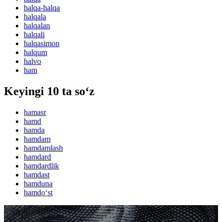
halqa-halqa
halqala
halqalan
halqali
halqasimon
halqum
halvo
ham
Keyingi 10 ta so‘z
hamasr
hamd
hamda
hamdam
hamdamlash
hamdard
hamdardlik
hamdast
hamduna
hamdo‘st