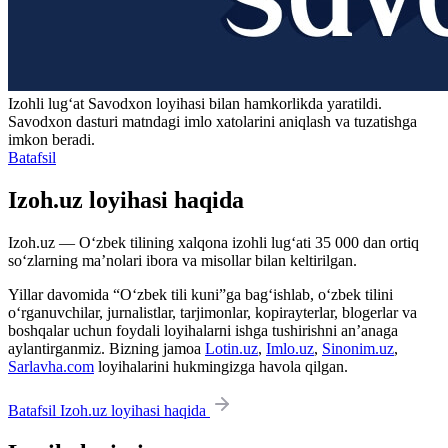
Izohli lugʻat
Savodxon
loyihasi bilan hamkorlikda yaratildi.
Savodxon dasturi matndagi imlo xatolarini aniqlash va tuzatishga
imkon beradi.
Batafsil
Izoh.uz loyihasi haqida
Izoh.uz — O‘zbek tilining xalqona izohli lug‘ati 35 000 dan ortiq
so‘zlarning ma’nolari ibora va misollar bilan keltirilgan.
Yillar davomida “O‘zbek tili kuni”ga bag‘ishlab, o‘zbek tilini
o‘rganuvchilar, jurnalistlar, tarjimonlar, kopirayterlar, blogerlar va
boshqalar uchun foydali loyihalarni ishga tushirishni an’anaga
aylantirganmiz. Bizning jamoa
Lotin.uz
,
Imlo.uz
,
Sinonim.uz
,
Sarlavha.com
loyihalarini hukmingizga havola qilgan.
Batafsil Izoh.uz loyihasi haqida