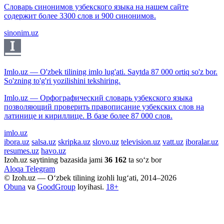
Словарь синонимов узбекского языка на нашем сайте
содержит более 3300 слов и 900 синонимов.
sinonim.uz
Imlo.uz — O'zbek tilining imlo lug'ati. Saytda 87 000 ortiq so'z bor.
So'zning to'g'ri yozilishini tekshiring.
Imlo.uz — Орфографический словарь узбекского языка
позволяющий проверить правописание узбекских слов на
латинице и кириллице. В базе более 87 000 слов.
imlo.uz
ibora.uz
salsa.uz
skripka.uz
slovo.uz
television.uz
vatt.uz
iboralar.uz
resumes.uz
havo.uz
Izoh.uz saytining bazasida jami
36 162
ta so‘z bor
Aloqa
Telegram
© Izoh.uz — O‘zbek tilining izohli lug‘ati, 2014–2026
Obuna
va
GoodGroup
loyihasi.
18+