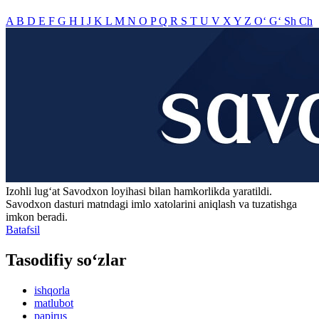
A
B
D
E
F
G
H
I
J
K
L
M
N
O
P
Q
R
S
T
U
V
X
Y
Z
O‘
G‘
Sh
Ch
Izohli lugʻat
Savodxon
loyihasi bilan hamkorlikda yaratildi.
Savodxon dasturi matndagi imlo xatolarini aniqlash va tuzatishga
imkon beradi.
Batafsil
Tasodifiy so‘zlar
ishqorla
matlubot
papirus