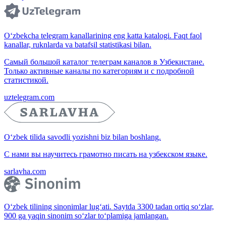
O‘zbekcha telegram kanallarining eng katta katalogi. Faqt faol
kanallar, ruknlarda va batafsil statistikasi bilan.
Самый большой каталог телеграм каналов в Узбекистане.
Только активные каналы по категориям и с подробной
статистикой.
uztelegram.com
O‘zbek tilida savodli yozishni biz bilan boshlang.
С нами вы научитесь грамотно писать на узбекском языке.
sarlavha.com
O‘zbek tilining sinonimlar lug‘ati. Saytda 3300 tadan ortiq so‘zlar,
900 ga yaqin sinonim so‘zlar to‘plamiga jamlangan.