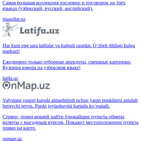
Самая большая коллекция пословиц и поговорок на трёх
языках (узбекский, русский, английский).
maqollar.uz
Har kuni eng sara latifalar va kulguli rasmlar. O‘zbek tilidagi kulgu
markazi!
Ежедневно только отборные анекдоты, смешные картинки.
Кузница юмора на узбекском языке!
latifa.uz
Valyutani yuqori kursda almashtirish uchun yaqin punktlarni aniqlab
beruvchi servis. Punkt joylashuvini kartada ko‘rsatadi.
Сервис, помогающий найти ближайшие пункты обмена
валюты с выгодным курсом. Покажет местоположение пункта
прямо на карте.
onmap.uz