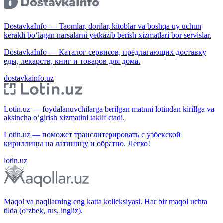
DostavkaInfo — Taomlar, dorilar, kitoblar va boshqa uy uchun
kerakli bo‘lagan narsalarni yetkazib berish xizmatlari bor servislar.
DostavkaInfo — Каталог сервисов, предлагающих доставку
еды, лекарств, книг и товаров для дома.
dostavkainfo.uz
Lotin.uz — foydalanuvchilarga berilgan matnni lotindan kirillga va
aksincha o‘girish xizmatini taklif etadi.
Lotin.uz — поможет транслитерировать с узбекской
кириллицы на латиницу и обратно. Легко!
lotin.uz
Maqol va naqllarning eng katta kolleksiyasi. Har bir maqol uchta
tilda (o‘zbek, rus, ingliz).