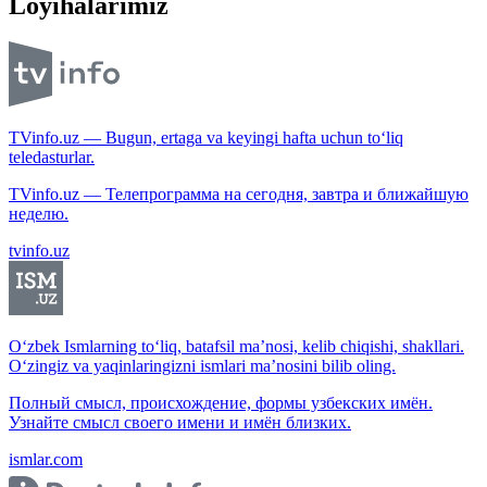
Loyihalarimiz
TVinfo.uz — Bugun, ertaga va keyingi hafta uchun to‘liq
teledasturlar.
TVinfo.uz — Телепрограмма на сегодня, завтра и ближайшую
неделю.
tvinfo.uz
O‘zbek Ismlarning to‘liq, batafsil ma’nosi, kelib chiqishi, shakllari.
O‘zingiz va yaqinlaringizni ismlari ma’nosini bilib oling.
Полный смысл, происхождение, формы узбекских имён.
Узнайте смысл своего имени и имён близких.
ismlar.com