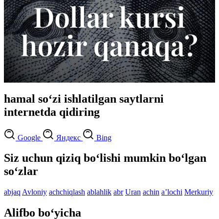
hamal so‘zi ishlatilgan saytlarni
internetda qidiring
Google
Яндекс
Bing
Siz uchun qiziq bo‘lishi mumkin bo‘lgan
so‘zlar
abjaq
Avloniy
achchiqlash
ablahlik
abr
Uran
achin
aʼlochi
Merkuriy
Alifbo bo‘yicha