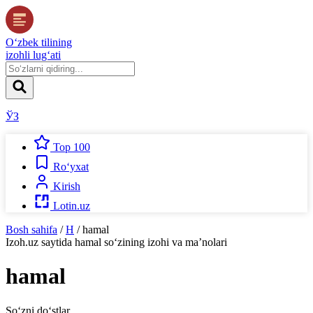
O‘zbek tilining
izohli lug‘ati
ЎЗ
Top 100
Ro‘yxat
Kirish
Lotin.uz
Bosh sahifa
/
H
/
hamal
Izoh.uz
saytida
hamal
so‘zining izohi va ma’nolari
hamal
So‘zni do‘stlar