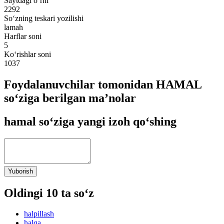
Saytdagi o‘rni
2292
So‘zning teskari yozilishi
lamah
Harflar soni
5
Ko‘rishlar soni
1037
Foydalanuvchilar tomonidan HAMAL
so‘ziga berilgan ma’nolar
hamal so‘ziga yangi izoh qo‘shing
Yuborish
Oldingi 10 ta so‘z
halpillash
halqa