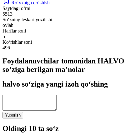
Ro‘yxatga qo‘shish
Saytdagi o‘rni
5513
So‘zning teskari yozilishi
ovlah
Harflar soni
5
Ko‘rishlar soni
496
Foydalanuvchilar tomonidan HALVO
so‘ziga berilgan ma’nolar
halvo so‘ziga yangi izoh qo‘shing
Yuborish
Oldingi 10 ta so‘z