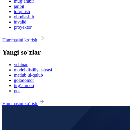
mug‘ambir
janbil
to‘qinish
obodlashtir
invalid
proyektor
Hammasini ko‘rish
Yangi so'zlar
vebinar
model distillyatsiyasi
matlub ul-qulub
golodomor
tirg‘anmoq
pos
Hammasini ko‘rish