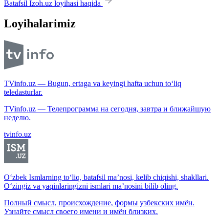
Batafsil Izoh.uz loyihasi haqida
Loyihalarimiz
TVinfo.uz — Bugun, ertaga va keyingi hafta uchun to‘liq
teledasturlar.
TVinfo.uz — Телепрограмма на сегодня, завтра и ближайшую
неделю.
tvinfo.uz
O‘zbek Ismlarning to‘liq, batafsil ma’nosi, kelib chiqishi, shakllari.
O‘zingiz va yaqinlaringizni ismlari ma’nosini bilib oling.
Полный смысл, происхождение, формы узбекских имён.
Узнайте смысл своего имени и имён близких.