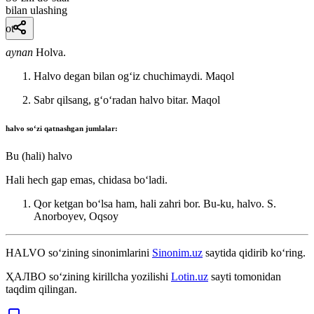
bilan ulashing
ot
aynan
Holva.
Halvo degan bilan ogʻiz chuchimaydi.
Maqol
Sabr qilsang, gʻoʻradan halvo bitar.
Maqol
halvo
soʻzi qatnashgan jumlalar:
Bu (hali) halvo
Hali hech gap emas, chidasa boʻladi.
Qor ketgan boʻlsa ham, hali zahri bor. Bu-ku, halvo.
S.
Anorboyev, Oqsoy
HALVO
so‘zining sinonimlarini
Sinonim.uz
saytida qidirib ko‘ring.
ҲАЛВО
so‘zining kirillcha yozilishi
Lotin.uz
sayti tomonidan
taqdim qilingan.