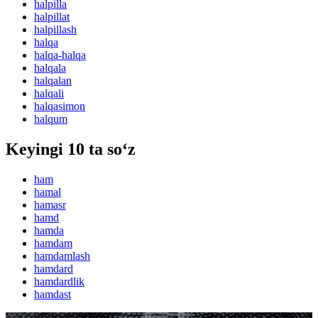
halpilla
halpillat
halpillash
halqa
halqa-halqa
halqala
halqalan
halqali
halqasimon
halqum
Keyingi 10 ta so‘z
ham
hamal
hamasr
hamd
hamda
hamdam
hamdamlash
hamdard
hamdardlik
hamdast