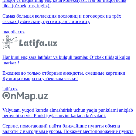
Maqol va naqllarning eng katta kolleksiyasi. Har bir maqol uchta
tilda (o‘zbek, rus, ingliz).
Самая большая коллекция пословиц и поговорок на трёх
языках (узбекский, русский, английский).
maqollar.uz
Har kuni eng sara latifalar va kulguli rasmlar. O‘zbek tilidagi kulgu
markazi!
Ежедневно только отборные анекдоты, смешные картинки.
Кузница юмора на узбекском языке!
latifa.uz
Valyutani yuqori kursda almashtirish uchun yaqin punktlarni aniqlab
beruvchi servis. Punkt joylashuvini kartada ko‘rsatadi.
Сервис, помогающий найти ближайшие пункты обмена
валюты с выгодным курсом. Покажет местоположение пункта