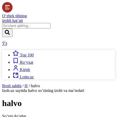
O‘zbek tilining
izohli lug‘ati
ЎЗ
Top 100
Ro‘yxat
Kirish
Lotin.uz
Bosh sahifa
/
H
/
halvo
Izoh.uz
saytida
halvo
so‘zining izohi va ma’nolari
halvo
So‘zni do‘stlar