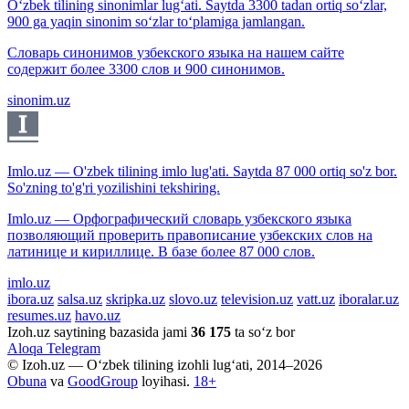
O‘zbek tilining sinonimlar lug‘ati. Saytda 3300 tadan ortiq so‘zlar,
900 ga yaqin sinonim so‘zlar to‘plamiga jamlangan.
Словарь синонимов узбекского языка на нашем сайте
содержит более 3300 слов и 900 синонимов.
sinonim.uz
Imlo.uz — O'zbek tilining imlo lug'ati. Saytda 87 000 ortiq so'z bor.
So'zning to'g'ri yozilishini tekshiring.
Imlo.uz — Орфографический словарь узбекского языка
позволяющий проверить правописание узбекских слов на
латинице и кириллице. В базе более 87 000 слов.
imlo.uz
ibora.uz
salsa.uz
skripka.uz
slovo.uz
television.uz
vatt.uz
iboralar.uz
resumes.uz
havo.uz
Izoh.uz saytining bazasida jami
36 175
ta so‘z bor
Aloqa
Telegram
© Izoh.uz — O‘zbek tilining izohli lug‘ati, 2014–2026
Obuna
va
GoodGroup
loyihasi.
18+