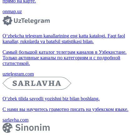
прямо на карте.
onmap.uz
O‘zbekcha telegram kanallarining eng katta katalogi. Faqt faol
kanallar, ruknlarda va batafsil statistikasi bilan.
Самый большой каталог телеграм каналов в Узбекистане.
Только активные каналы по категориям и с подробной
статистикой.
uztelegram.com
O‘zbek tilida savodli yozishni biz bilan boshlang.
С нами вы научитесь грамотно писать на узбекском языке.
sarlavha.com