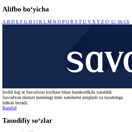
Alifbo bo‘yicha
A
B
D
E
F
G
H
I
J
K
L
M
N
O
P
Q
R
S
T
U
V
X
Y
Z
O‘
G‘
Sh
Ch
Izohli lugʻat
Savodxon
loyihasi bilan hamkorlikda yaratildi.
Savodxon dasturi matndagi imlo xatolarini aniqlash va tuzatishga
imkon beradi.
Batafsil
Tasodifiy so‘zlar