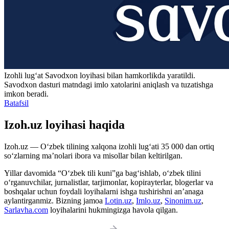
Izohli lugʻat
Savodxon
loyihasi bilan hamkorlikda yaratildi.
Savodxon dasturi matndagi imlo xatolarini aniqlash va tuzatishga
imkon beradi.
Batafsil
Izoh.uz loyihasi haqida
Izoh.uz — O‘zbek tilining xalqona izohli lug‘ati 35 000 dan ortiq
so‘zlarning ma’nolari ibora va misollar bilan keltirilgan.
Yillar davomida “O‘zbek tili kuni”ga bag‘ishlab, o‘zbek tilini
o‘rganuvchilar, jurnalistlar, tarjimonlar, kopirayterlar, blogerlar va
boshqalar uchun foydali loyihalarni ishga tushirishni an’anaga
aylantirganmiz. Bizning jamoa
Lotin.uz
,
Imlo.uz
,
Sinonim.uz
,
Sarlavha.com
loyihalarini hukmingizga havola qilgan.