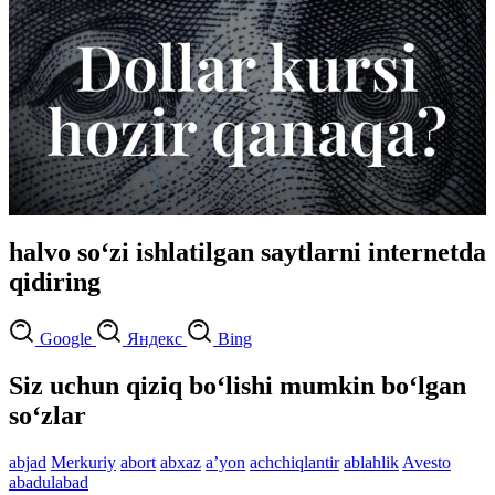
halvo so‘zi ishlatilgan saytlarni internetda
qidiring
Google
Яндекс
Bing
Siz uchun qiziq bo‘lishi mumkin bo‘lgan
so‘zlar
abjad
Merkuriy
abort
abxaz
aʼyon
achchiqlantir
ablahlik
Avesto
abadulabad