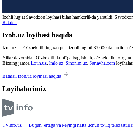
Izohli lugʻat
Savodxon
loyihasi bilan hamkorlikda yaratildi. Savodxon
Batafsil
Izoh.uz loyihasi haqida
Izoh.uz — O‘zbek tilining xalqona izohli lug‘ati 35 000 dan ortiq so‘zl
Yillar davomida “O‘zbek tili kuni”ga bag‘ishlab, o‘zbek tilini o‘rganuvc
Bizning jamoa
Lotin.uz
,
Imlo.uz
,
Sinonim.uz
,
Sarlavha.com
loyihalar
Batafsil Izoh.uz loyihasi haqida
Loyihalarimiz
TVinfo.uz — Bugun, ertaga va keyingi hafta uchun to‘liq teledasturlar