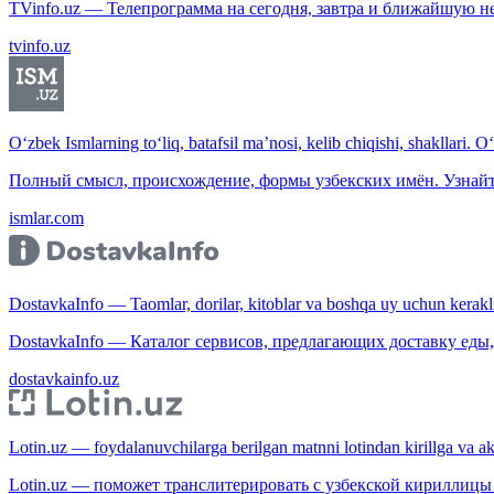
TVinfo.uz — Телепрограмма на сегодня, завтра и ближайшую н
tvinfo.uz
O‘zbek Ismlarning to‘liq, batafsil ma’nosi, kelib chiqishi, shakllari. O
Полный смысл, происхождение, формы узбекских имён. Узнайт
ismlar.com
DostavkaInfo — Taomlar, dorilar, kitoblar va boshqa uy uchun kerakli b
DostavkaInfo — Каталог сервисов, предлагающих доставку еды, 
dostavkainfo.uz
Lotin.uz — foydalanuvchilarga berilgan matnni lotindan kirillga va aksi
Lotin.uz — поможет транслитерировать с узбекской кириллицы 