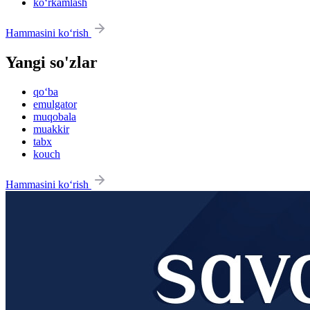
ko‘rkamlash
Hammasini ko‘rish
Yangi so'zlar
qo‘ba
emulgator
muqobala
muakkir
tabx
kouch
Hammasini ko‘rish