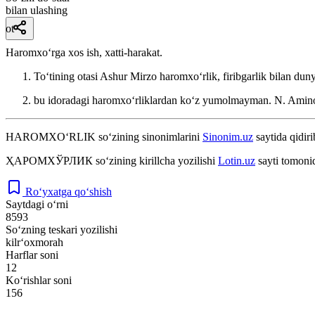
bilan ulashing
ot
Haromxoʻrga xos ish, xatti-harakat.
Toʻtining otasi Ashur Mirzo haromxoʻrlik, firibgarlik bilan du
bu idoradagi haromxoʻrliklardan koʻz yumolmayman.
N. Amino
HAROMXO‘RLIK
so‘zining sinonimlarini
Sinonim.uz
saytida qidiri
ҲАРОМХЎРЛИК
so‘zining kirillcha yozilishi
Lotin.uz
sayti tomoni
Ro‘yxatga qo‘shish
Saytdagi o‘rni
8593
So‘zning teskari yozilishi
kilr‘oxmorah
Harflar soni
12
Ko‘rishlar soni
156