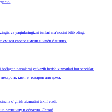
еделю.
‘zingiz va yaqinlaringizni ismlari ma’nosini bilib oling.
е смысл своего имени и имён близких.
o‘lagan narsalarni yetkazib berish xizmatlari bor servislar.
лекарств, книг и товаров для дома.
ncha o‘girish xizmatini taklif etadi.
на латиницу и обратно. Легко!