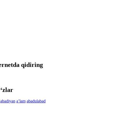
ternetda qidiring
‘zlar
abadiyan
aʼlam
abadulabad