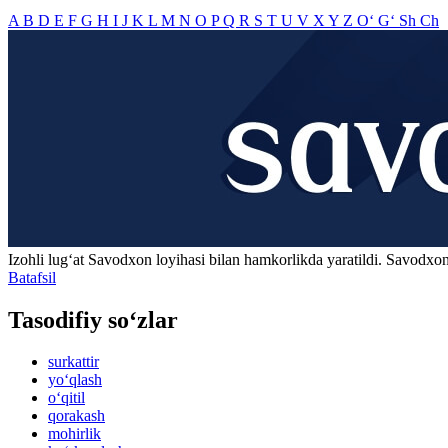
A
B
D
E
F
G
H
I
J
K
L
M
N
O
P
Q
R
S
T
U
V
X
Y
Z
O‘
G‘
Sh
Ch
Izohli lugʻat
Savodxon
loyihasi bilan hamkorlikda yaratildi. Savodxon
Batafsil
Tasodifiy so‘zlar
surkattir
yo‘qlash
o‘qitil
qorakash
mohirlik