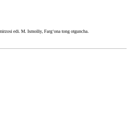
mirzosi edi.
M. Ismoiliy, Fargʻona tong otguncha.