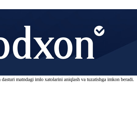
 dasturi matndagi imlo xatolarini aniqlash va tuzatishga imkon beradi.