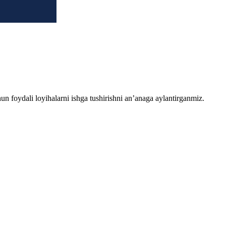
chun foydali loyihalarni ishga tushirishni an’anaga aylantirganmiz.