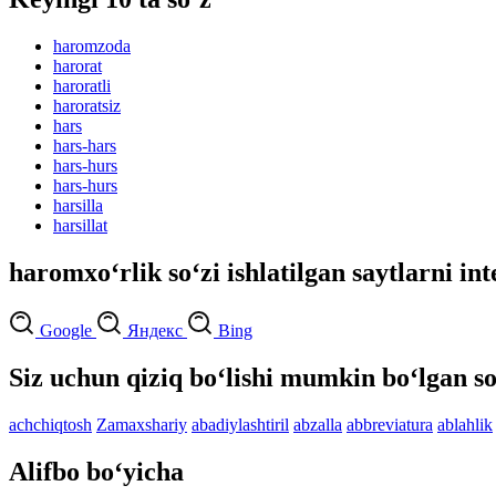
haromzoda
harorat
haroratli
haroratsiz
hars
hars-hars
hars-hurs
hars-hurs
harsilla
harsillat
haromxo‘rlik so‘zi ishlatilgan saytlarni in
Google
Яндекс
Bing
Siz uchun qiziq bo‘lishi mumkin bo‘lgan so
achchiqtosh
Zamaxshariy
abadiylashtiril
abzalla
abbreviatura
ablahlik
Alifbo bo‘yicha