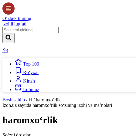
O‘zbek tilining
izohli lug‘ati
ЎЗ
Top 100
Ro‘yxat
Kirish
Lotin.uz
Bosh sahifa
/
H
/
haromxo‘rlik
Izoh.uz
saytida
haromxo‘rlik
so‘zining izohi va ma’nolari
haromxo‘rlik
So‘zni do‘stlar