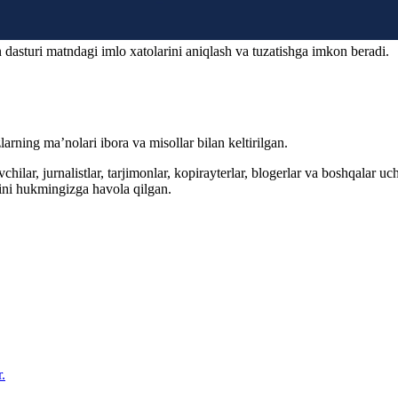
 dasturi matndagi imlo xatolarini aniqlash va tuzatishga imkon beradi.
arning ma’nolari ibora va misollar bilan keltirilgan.
hilar, jurnalistlar, tarjimonlar, kopirayterlar, blogerlar va boshqalar u
ini hukmingizga havola qilgan.
.