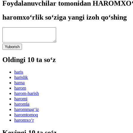
Foydalanuvchilar tomonidan HAROMXO‘R
haromxo‘rlik so‘ziga yangi izoh qo‘shing
Yuborish
Oldingi 10 ta so‘z
haris
harislik
harna
harom
harom-harish
haromi
haromla
harommag‘iz
haromtomoq
haromxo‘r
Keyingi 10 ta so‘z