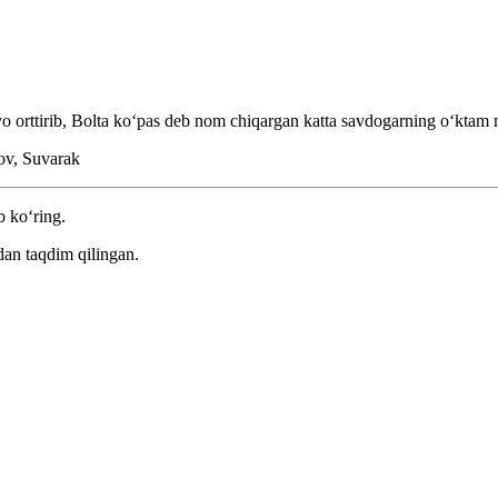
nyo orttirib, Bolta koʻpas deb nom chiqargan katta savdogarning oʻktam 
v, Suvarak
b ko‘ring.
dan taqdim qilingan.