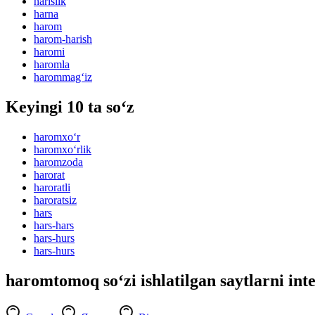
harislik
harna
harom
harom-harish
haromi
haromla
harommag‘iz
Keyingi 10 ta so‘z
haromxo‘r
haromxo‘rlik
haromzoda
harorat
haroratli
haroratsiz
hars
hars-hars
hars-hurs
hars-hurs
haromtomoq so‘zi ishlatilgan saytlarni int