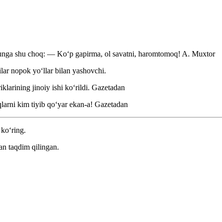
r unga shu choq: — Koʻp gapirma, ol savatni, haromtomoq!
A. Muxtor
lar nopok yoʻllar bilan yashovchi.
arining jinoiy ishi koʻrildi.
Gazetadan
larni kim tiyib qoʻyar ekan-a!
Gazetadan
 ko‘ring.
an taqdim qilingan.