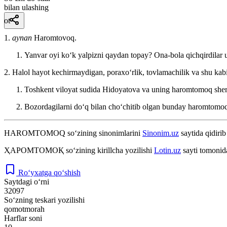
bilan ulashing
ot
1.
aynan
Haromtovoq.
Yanvar oyi koʻk yalpizni qaydan topay? Ona-bola qichqirdila
2. Halol hayot kechirmaydigan, poraxoʻrlik, tovlamachilik va shu kabi
Toshkent viloyat sudida Hidoyatova va uning haromtomoq sherikl
Bozordagilarni doʻq bilan choʻchitib olgan bunday haromtomoq
HAROMTOMOQ
so‘zining sinonimlarini
Sinonim.uz
saytida qidirib
ҲАРОМТОМОҚ
so‘zining kirillcha yozilishi
Lotin.uz
sayti tomonid
Ro‘yxatga qo‘shish
Saytdagi o‘rni
32097
So‘zning teskari yozilishi
qomotmorah
Harflar soni