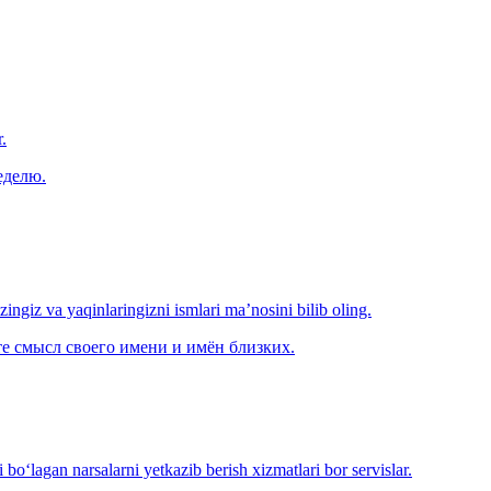
.
еделю.
‘zingiz va yaqinlaringizni ismlari ma’nosini bilib oling.
е смысл своего имени и имён близких.
o‘lagan narsalarni yetkazib berish xizmatlari bor servislar.