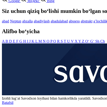
Google
Яндекс
Bing
Siz uchun qiziq bo‘lishi mumkin bo‘lgan so
abad
Neptun
abzalla
abadiylash
abadulabad
abssess
abstrakt
aʼlochili
Alifbo bo‘yicha
A
B
D
E
F
G
H
I
J
K
L
M
N
O
P
Q
R
S
T
U
V
X
Y
Z
O‘
G‘
Sh
Ch
Izohli lugʻat
Savodxon
loyihasi bilan hamkorlikda yaratildi. Savodxon
Batafsil