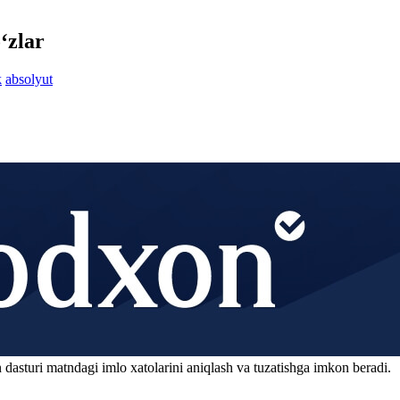
‘zlar
k
absolyut
 dasturi matndagi imlo xatolarini aniqlash va tuzatishga imkon beradi.