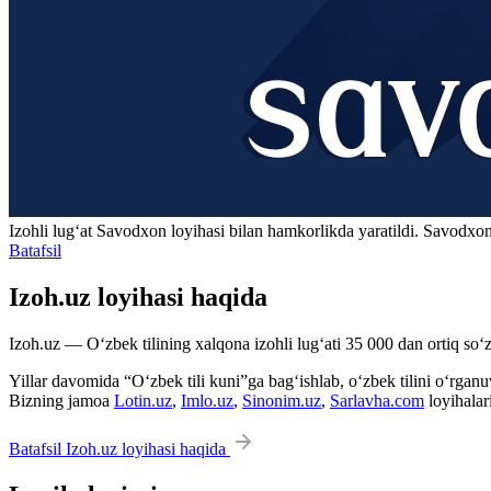
Izohli lugʻat
Savodxon
loyihasi bilan hamkorlikda yaratildi. Savodxon
Batafsil
Izoh.uz loyihasi haqida
Izoh.uz — O‘zbek tilining xalqona izohli lug‘ati 35 000 dan ortiq so‘zl
Yillar davomida “O‘zbek tili kuni”ga bag‘ishlab, o‘zbek tilini o‘rganuvc
Bizning jamoa
Lotin.uz
,
Imlo.uz
,
Sinonim.uz
,
Sarlavha.com
loyihalar
Batafsil Izoh.uz loyihasi haqida