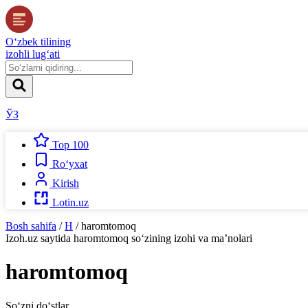
O‘zbek tilining
izohli lug‘ati
ЎЗ
Top 100
Ro‘yxat
Kirish
Lotin.uz
Bosh sahifa
/
H
/
haromtomoq
Izoh.uz
saytida
haromtomoq
so‘zining izohi va ma’nolari
haromtomoq
So‘zni do‘stlar