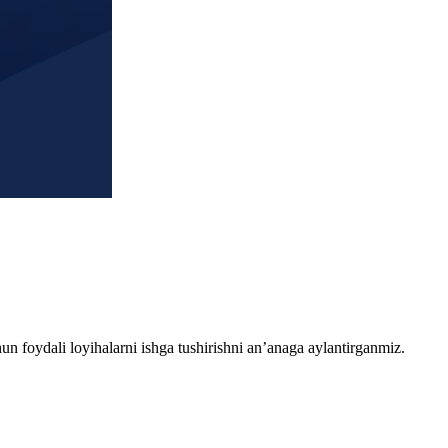
chun foydali loyihalarni ishga tushirishni an’anaga aylantirganmiz.