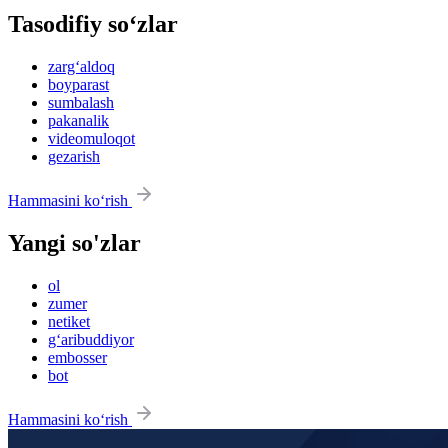
Tasodifiy so‘zlar
zarg‘aldoq
boyparast
sumbalash
pakanalik
videomuloqot
gezarish
Hammasini ko‘rish
Yangi so'zlar
ol
zumer
netiket
g‘aribuddiyor
embosser
bot
Hammasini ko‘rish