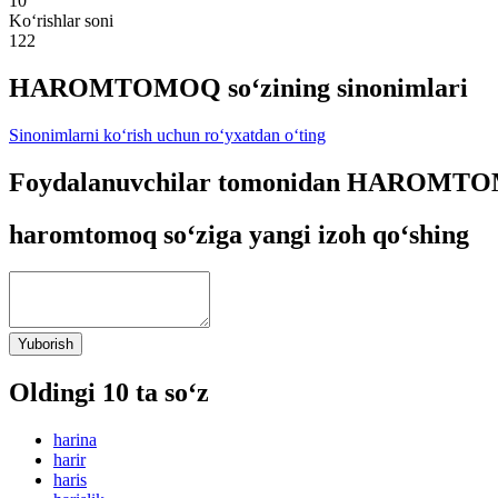
10
Ko‘rishlar soni
122
HAROMTOMOQ so‘zining sinonimlari
Sinonimlarni ko‘rish uchun ro‘yxatdan o‘ting
Foydalanuvchilar tomonidan HAROMTOMO
haromtomoq so‘ziga yangi izoh qo‘shing
Yuborish
Oldingi 10 ta so‘z
harina
harir
haris