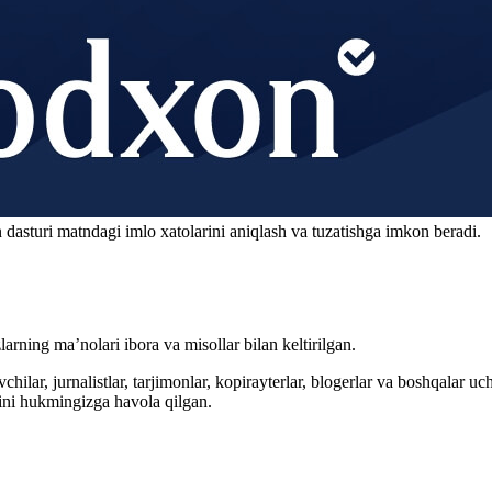
 dasturi matndagi imlo xatolarini aniqlash va tuzatishga imkon beradi.
arning ma’nolari ibora va misollar bilan keltirilgan.
hilar, jurnalistlar, tarjimonlar, kopirayterlar, blogerlar va boshqalar u
ini hukmingizga havola qilgan.