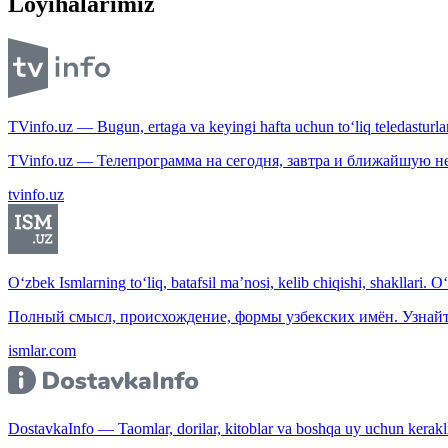
Loyihalarimiz
TVinfo.uz — Bugun, ertaga va keyingi hafta uchun to‘liq teledasturlar
TVinfo.uz — Телепрограмма на сегодня, завтра и ближайшую н
tvinfo.uz
O‘zbek Ismlarning to‘liq, batafsil ma’nosi, kelib chiqishi, shakllari. O
Полный смысл, происхождение, формы узбекских имён. Узнайт
ismlar.com
DostavkaInfo — Taomlar, dorilar, kitoblar va boshqa uy uchun kerakli b