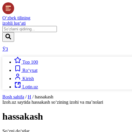
O‘zbek tilining
izohli lug‘ati
ЎЗ
Top 100
Ro‘yxat
Kirish
Lotin.uz
Bosh sahifa
/
H
/
hassakash
Izoh.uz
saytida
hassakash
so‘zining izohi va ma’nolari
hassakash
So‘zni do‘stlar