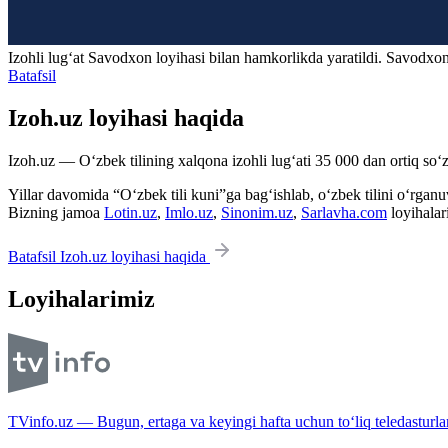
Izohli lugʻat
Savodxon
loyihasi bilan hamkorlikda yaratildi. Savodxon
Batafsil
Izoh.uz loyihasi haqida
Izoh.uz — O‘zbek tilining xalqona izohli lug‘ati 35 000 dan ortiq so‘zl
Yillar davomida “O‘zbek tili kuni”ga bag‘ishlab, o‘zbek tilini o‘rganuvc
Bizning jamoa
Lotin.uz
,
Imlo.uz
,
Sinonim.uz
,
Sarlavha.com
loyihalar
Batafsil Izoh.uz loyihasi haqida
Loyihalarimiz
TVinfo.uz — Bugun, ertaga va keyingi hafta uchun to‘liq teledasturlar