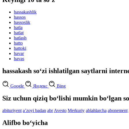
hassakashlik
hassos
hassoslik
hatla
hatlat
hatlash
hatto
hattoki
havar
havas
hassakash so‘zi ishlatilgan saytlarni intern
Google
Яндекс
Bing
Siz uchun qiziq bo‘lishi mumkin bo‘lgan so
abituriyent
aʼzoyi badan
abr
Avesto
Merkuriy
ablahlarcha
abonement
Alifbo bo‘yicha