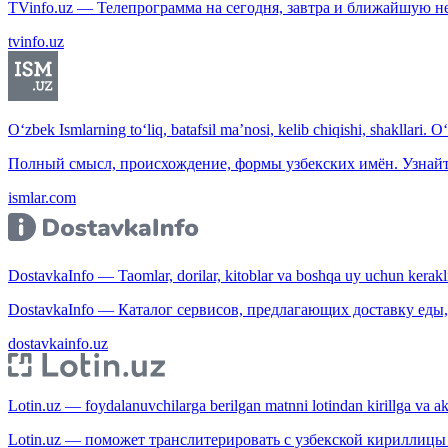
TVinfo.uz — Телепрограмма на сегодня, завтра и ближайшую н
tvinfo.uz
O‘zbek Ismlarning to‘liq, batafsil ma’nosi, kelib chiqishi, shakllari. O
Полный смысл, происхождение, формы узбекских имён. Узнайт
ismlar.com
DostavkaInfo — Taomlar, dorilar, kitoblar va boshqa uy uchun kerakli b
DostavkaInfo — Каталог сервисов, предлагающих доставку еды, 
dostavkainfo.uz
Lotin.uz — foydalanuvchilarga berilgan matnni lotindan kirillga va aksi
Lotin.uz — поможет транслитерировать с узбекской кириллицы 