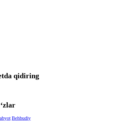
etda qidiring
‘zlar
abyot
Behbudiy