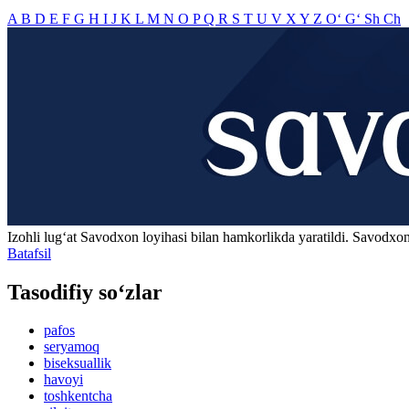
A
B
D
E
F
G
H
I
J
K
L
M
N
O
P
Q
R
S
T
U
V
X
Y
Z
O‘
G‘
Sh
Ch
Izohli lugʻat
Savodxon
loyihasi bilan hamkorlikda yaratildi. Savodxon
Batafsil
Tasodifiy so‘zlar
pafos
seryamoq
biseksuallik
havoyi
toshkentcha