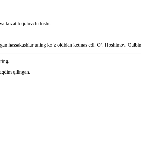
va kuzatib qoluvchi kishi.
tgan hassakashlar uning koʻz oldidan ketmas edi.
Oʻ. Hoshimov, Qalbin
ring.
aqdim qilingan.