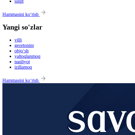
silqit
Hammasini ko‘rish
Yangi so'zlar
villi
geortonim
objo‘sh
yaltoqlanmoq
naqliyot
izillamoq
Hammasini ko‘rish