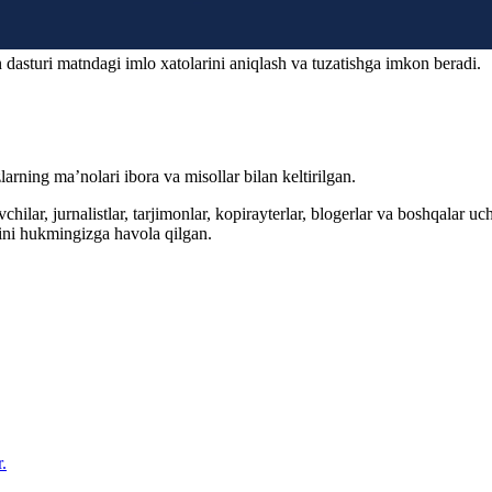
 dasturi matndagi imlo xatolarini aniqlash va tuzatishga imkon beradi.
arning ma’nolari ibora va misollar bilan keltirilgan.
hilar, jurnalistlar, tarjimonlar, kopirayterlar, blogerlar va boshqalar u
ini hukmingizga havola qilgan.
.