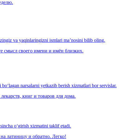
еделю.
‘zingiz va yaqinlaringizni ismlari ma’nosini bilib oling.
е смысл своего имени и имён близких.
o‘lagan narsalarni yetkazib berish xizmatlari bor servislar.
лекарств, книг и товаров для дома.
ncha o‘girish xizmatini taklif etadi.
на латиницу и обратно. Легко!