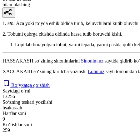
bilan ulashing
ot
1.
etn.
Aza yoki toʻyda eshik oldida turib, keluvchilarni kutib oluvchi 
2. Tobutni qabrga eltishda oldinda hassa tutib boruvchi kishi.
Lopillab borayotgan tobut, yarmi tepada, yarmi pastda qolib ke
HASSAKASH
so‘zining sinonimlarini
Sinonim.uz
saytida qidirib ko‘
ҲАССАКАШ
so‘zining kirillcha yozilishi
Lotin.uz
sayti tomonidan t
Ro‘yxatga qo‘shish
Saytdagi o‘rni
13256
So‘zning teskari yozilishi
hsakassah
Harflar soni
9
Ko‘rishlar soni
259