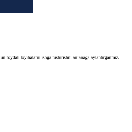
chun foydali loyihalarni ishga tushirishni an’anaga aylantirganmiz.