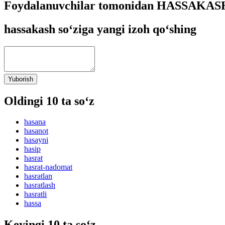
Foydalanuvchilar tomonidan HASSAKASH 
hassakash so‘ziga yangi izoh qo‘shing
Yuborish
Oldingi 10 ta so‘z
hasana
hasanot
hasayni
hasip
hasrat
hasrat-nadomat
hasratlan
hasratlash
hasratli
hassa
Keyingi 10 ta so‘z