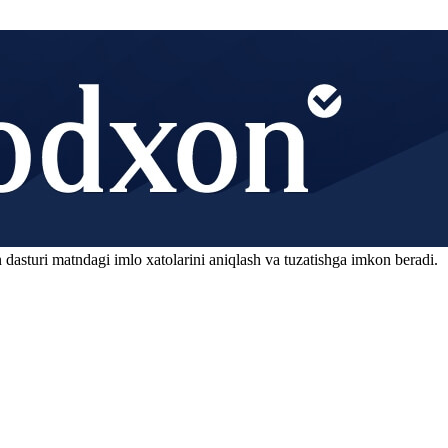
 dasturi matndagi imlo xatolarini aniqlash va tuzatishga imkon beradi.