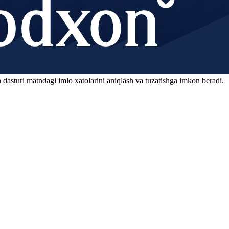
 dasturi matndagi imlo xatolarini aniqlash va tuzatishga imkon beradi.