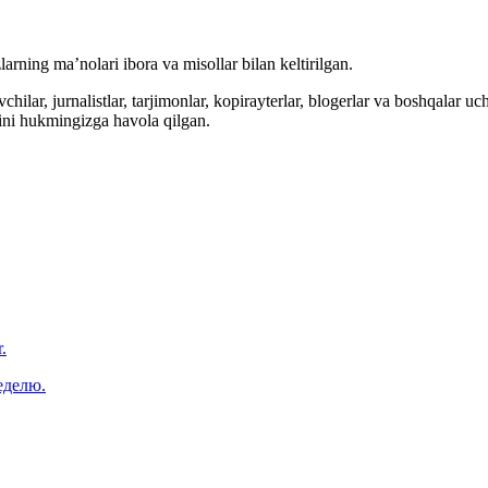
arning ma’nolari ibora va misollar bilan keltirilgan.
hilar, jurnalistlar, tarjimonlar, kopirayterlar, blogerlar va boshqalar u
ini hukmingizga havola qilgan.
.
еделю.