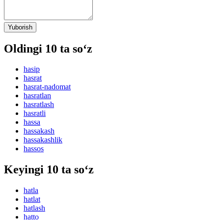
Yuborish
Oldingi 10 ta so‘z
hasip
hasrat
hasrat-nadomat
hasratlan
hasratlash
hasratli
hassa
hassakash
hassakashlik
hassos
Keyingi 10 ta so‘z
hatla
hatlat
hatlash
hatto