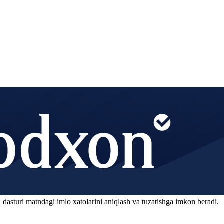
 dasturi matndagi imlo xatolarini aniqlash va tuzatishga imkon beradi.