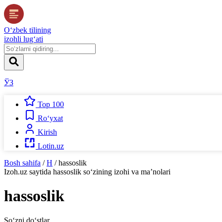
O‘zbek tilining
izohli lug‘ati
ЎЗ
Top 100
Ro‘yxat
Kirish
Lotin.uz
Bosh sahifa
/
H
/
hassoslik
Izoh.uz
saytida
hassoslik
so‘zining izohi va ma’nolari
hassoslik
So‘zni do‘stlar