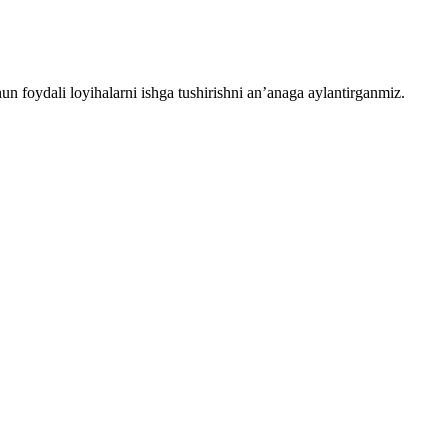
chun foydali loyihalarni ishga tushirishni an’anaga aylantirganmiz.