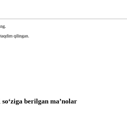
ing.
taqdim qilingan.
o‘ziga berilgan ma’nolar