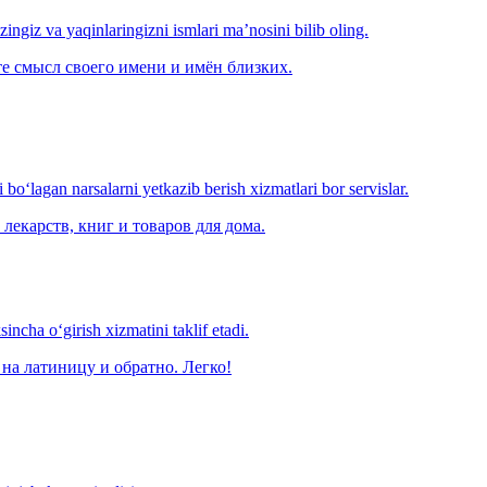
‘zingiz va yaqinlaringizni ismlari ma’nosini bilib oling.
е смысл своего имени и имён близких.
o‘lagan narsalarni yetkazib berish xizmatlari bor servislar.
лекарств, книг и товаров для дома.
ncha o‘girish xizmatini taklif etadi.
на латиницу и обратно. Легко!