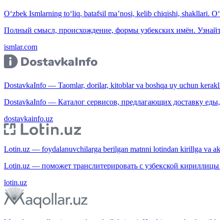
O‘zbek Ismlarning to‘liq, batafsil ma’nosi, kelib chiqishi, shakllari. O
Полный смысл, происхождение, формы узбекских имён. Узнайт
ismlar.com
DostavkaInfo — Taomlar, dorilar, kitoblar va boshqa uy uchun kerakli b
DostavkaInfo — Каталог сервисов, предлагающих доставку еды, 
dostavkainfo.uz
Lotin.uz — foydalanuvchilarga berilgan matnni lotindan kirillga va aksi
Lotin.uz — поможет транслитерировать с узбекской кириллицы 
lotin.uz