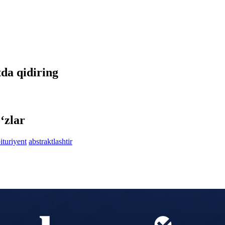
tda qidiring
‘zlar
ituriyent
abstraktlashtir