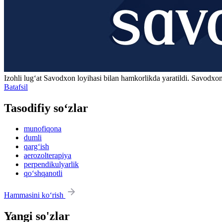
Izohli lugʻat
Savodxon
loyihasi bilan hamkorlikda yaratildi. Savodxon
Batafsil
Tasodifiy so‘zlar
munofiqona
dumli
qarg‘ish
aerozolterapiya
perpendikulyarlik
qo‘shqanotli
Hammasini ko‘rish
Yangi so'zlar