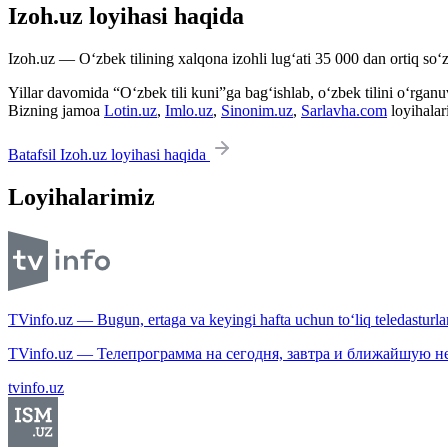
Izoh.uz loyihasi haqida
Izoh.uz — O‘zbek tilining xalqona izohli lug‘ati 35 000 dan ortiq so‘zl
Yillar davomida “O‘zbek tili kuni”ga bag‘ishlab, o‘zbek tilini o‘rganuvc
Bizning jamoa
Lotin.uz
,
Imlo.uz
,
Sinonim.uz
,
Sarlavha.com
loyihalar
Batafsil Izoh.uz loyihasi haqida
Loyihalarimiz
TVinfo.uz — Bugun, ertaga va keyingi hafta uchun to‘liq teledasturlar
TVinfo.uz — Телепрограмма на сегодня, завтра и ближайшую н
tvinfo.uz