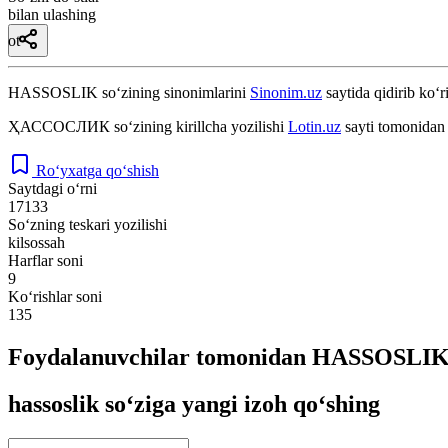
bilan ulashing
ot
HASSOSLIK
so‘zining sinonimlarini
Sinonim.uz
saytida qidirib ko‘r
ҲАССОСЛИК
so‘zining kirillcha yozilishi
Lotin.uz
sayti tomonidan 
Ro‘yxatga qo‘shish
Saytdagi o‘rni
17133
So‘zning teskari yozilishi
kilsossah
Harflar soni
9
Ko‘rishlar soni
135
Foydalanuvchilar tomonidan HASSOSLIK s
hassoslik so‘ziga yangi izoh qo‘shing