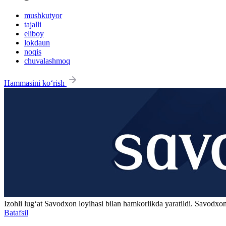
mushkutyor
tajalli
eliboy
lokdaun
noqis
chuvalashmoq
Hammasini ko‘rish
Izohli lugʻat
Savodxon
loyihasi bilan hamkorlikda yaratildi. Savodxon
Batafsil