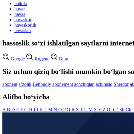
hattoki
havar
havas
havaskor
havaskorlik
havaslan
hassoslik so‘zi ishlatilgan saytlarni interne
Google
Яндекс
Bing
Siz uchun qiziq bo‘lishi mumkin bo‘lgan so
abonent
aʼzolik
Behbudiy
abonement
achchiqlan
achimsiq
Sherdor
ab
Alifbo bo‘yicha
A
B
D
E
F
G
H
I
J
K
L
M
N
O
P
Q
R
S
T
U
V
X
Y
Z
O‘
G‘
Sh
Ch