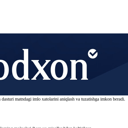
 dasturi matndagi imlo xatolarini aniqlash va tuzatishga imkon beradi.