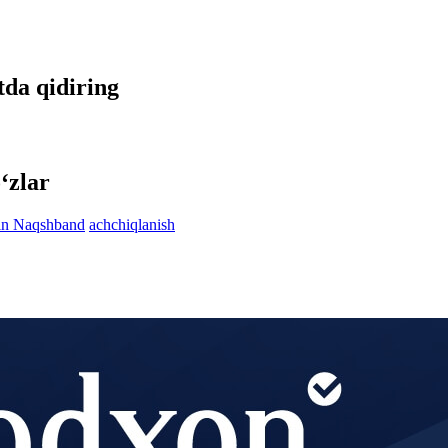
tda qidiring
‘zlar
in Naqshband
achchiqlanish