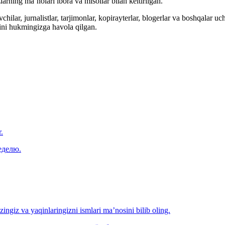
arning ma’nolari ibora va misollar bilan keltirilgan.
hilar, jurnalistlar, tarjimonlar, kopirayterlar, blogerlar va boshqalar u
ini hukmingizga havola qilgan.
.
еделю.
‘zingiz va yaqinlaringizni ismlari ma’nosini bilib oling.