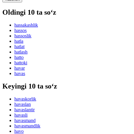
Oldingi 10 ta so‘z
hassakashlik
hassos
hassoslik
hatla
hatlat
hatlash
hatto
hattoki
havar
havas
Keyingi 10 ta so‘z
havaskorlik
havaslan
havaslantir
havasli
havasmand
havasmandlik
havo