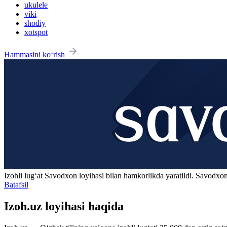
ukulele
viki
shodiy
xotspot
Hammasini ko‘rish
Izohli lugʻat
Savodxon
loyihasi bilan hamkorlikda yaratildi. Savodxon
Batafsil
Izoh.uz loyihasi haqida