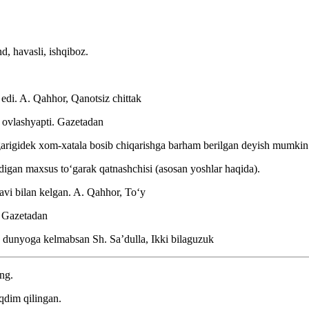
d, havasli, ishqiboz.
 edi.
A. Qahhor, Qanotsiz chittak
q ovlashyapti.
Gazetadan
ilgarigidek xom-xatala bosib chiqarishga barham berilgan deyish mumki
adigan maxsus toʻgarak qatnashchisi (asosan yoshlar haqida).
avi bilan kelgan.
A. Qahhor, Toʻy
.
Gazetadan
n, dunyoga kelmabsan
Sh. Saʼdulla, Ikki bilaguzuk
ing.
qdim qilingan.