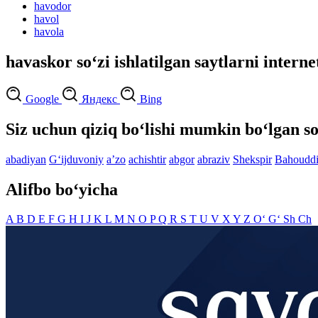
havodor
havol
havola
havaskor so‘zi ishlatilgan saytlarni interne
Google
Яндекс
Bing
Siz uchun qiziq bo‘lishi mumkin bo‘lgan so
abadiyan
G‘ijduvoniy
aʼzo
achishtir
abgor
abraziv
Shekspir
Bahoudd
Alifbo bo‘yicha
A
B
D
E
F
G
H
I
J
K
L
M
N
O
P
Q
R
S
T
U
V
X
Y
Z
O‘
G‘
Sh
Ch