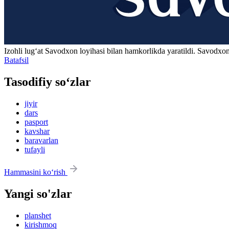
Izohli lugʻat
Savodxon
loyihasi bilan hamkorlikda yaratildi. Savodxon
Batafsil
Tasodifiy so‘zlar
jiyir
dars
pasport
kavshar
baravarlan
tufayli
Hammasini ko‘rish
Yangi so'zlar
planshet
kirishmoq