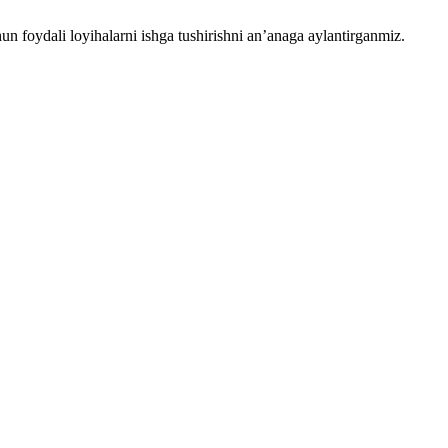
chun foydali loyihalarni ishga tushirishni an’anaga aylantirganmiz.