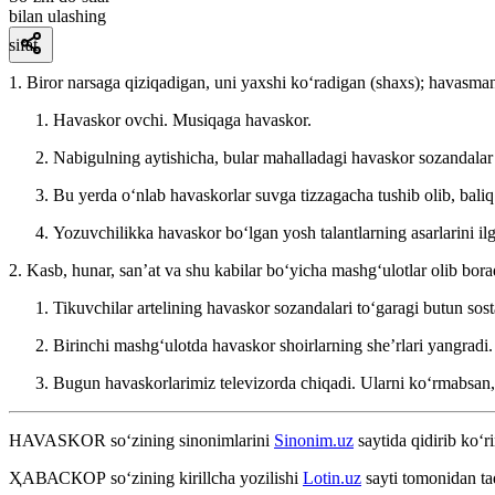
bilan ulashing
sifat
1. Biror narsaga qiziqadigan, uni yaxshi koʻradigan (shaxs); havasman
Havaskor ovchi. Musiqaga havaskor.
Nabigulning aytishicha, bular mahalladagi havaskor sozandalar
Bu yerda oʻnlab havaskorlar suvga tizzagacha tushib olib, bali
Yozuvchilikka havaskor boʻlgan yosh talantlarning asarlarini 
2. Kasb, hunar, sanʼat va shu kabilar boʻyicha mashgʻulotlar olib bor
Tikuvchilar artelining havaskor sozandalari toʻgaragi butun sost
Birinchi mashgʻulotda havaskor shoirlarning sheʼrlari yangradi
Bugun havaskorlarimiz televizorda chiqadi. Ularni koʻrmabsa
HAVASKOR
so‘zining sinonimlarini
Sinonim.uz
saytida qidirib ko‘r
ҲАВАСКОР
so‘zining kirillcha yozilishi
Lotin.uz
sayti tomonidan ta