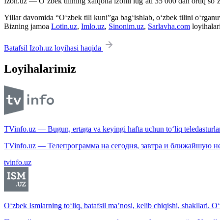
Izoh.uz — O‘zbek tilining xalqona izohli lug‘ati 35 000 dan ortiq so‘zl
Yillar davomida “O‘zbek tili kuni”ga bag‘ishlab, o‘zbek tilini o‘rganuvc
Bizning jamoa
Lotin.uz
,
Imlo.uz
,
Sinonim.uz
,
Sarlavha.com
loyihalar
Batafsil Izoh.uz loyihasi haqida
Loyihalarimiz
TVinfo.uz — Bugun, ertaga va keyingi hafta uchun to‘liq teledasturlar
TVinfo.uz — Телепрограмма на сегодня, завтра и ближайшую н
tvinfo.uz
O‘zbek Ismlarning to‘liq, batafsil ma’nosi, kelib chiqishi, shakllari. O