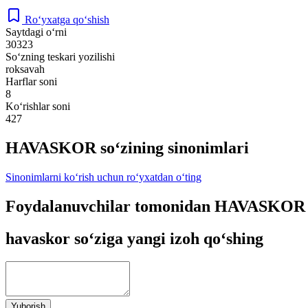
Ro‘yxatga qo‘shish
Saytdagi o‘rni
30323
So‘zning teskari yozilishi
roksavah
Harflar soni
8
Ko‘rishlar soni
427
HAVASKOR so‘zining sinonimlari
Sinonimlarni ko‘rish uchun ro‘yxatdan o‘ting
Foydalanuvchilar tomonidan HAVASKOR so
havaskor so‘ziga yangi izoh qo‘shing
Yuborish