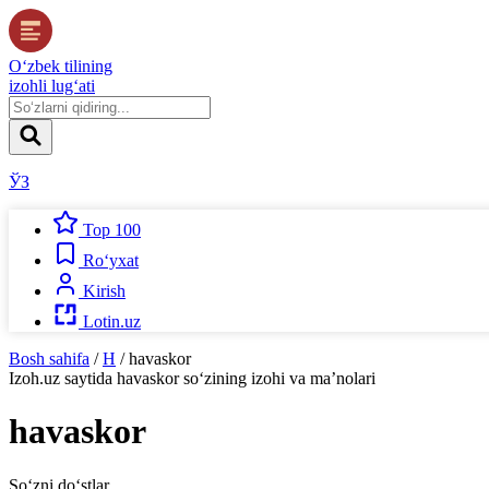
O‘zbek tilining
izohli lug‘ati
ЎЗ
Top 100
Ro‘yxat
Kirish
Lotin.uz
Bosh sahifa
/
H
/
havaskor
Izoh.uz
saytida
havaskor
so‘zining izohi va ma’nolari
havaskor
So‘zni do‘stlar