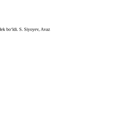
dek boʻldi.
S. Siyoyev, Avaz