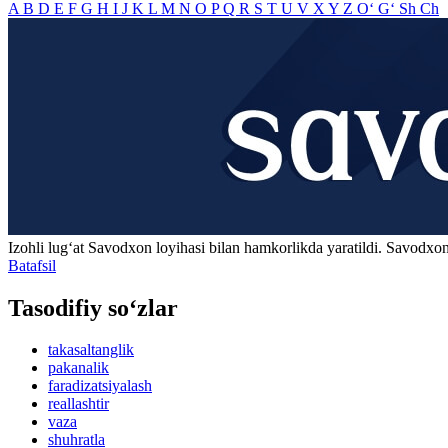
A
B
D
E
F
G
H
I
J
K
L
M
N
O
P
Q
R
S
T
U
V
X
Y
Z
O‘
G‘
Sh
Ch
Izohli lugʻat
Savodxon
loyihasi bilan hamkorlikda yaratildi. Savodxon
Batafsil
Tasodifiy so‘zlar
takasaltanglik
pakanalik
faradizatsiyalash
reallashtir
vaza
shuhratla