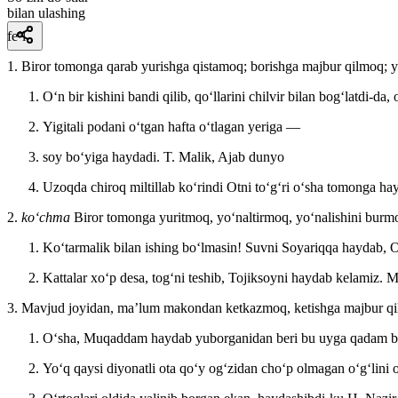
bilan ulashing
fe’l
1. Biror tomonga qarab yurishga qistamoq; borishga majbur qilmoq; 
Oʻn bir kishini bandi qilib, qoʻllarini chilvir bilan bogʻlatdi-da,
Yigitali podani oʻtgan hafta oʻtlagan yeriga —
soy boʻyiga haydadi.
T. Malik, Ajab dunyo
Uzoqda chiroq miltillab koʻrindi Otni toʻgʻri oʻsha tomonga ha
2.
koʻchma
Biror tomonga yuritmoq, yoʻnaltirmoq, yoʻnalishini burmoq
Koʻtarmalik bilan ishing boʻlmasin! Suvni Soyariqqa haydab, 
Kattalar xoʻp desa, togʻni teshib, Tojiksoyni haydab kelamiz.
M
3. Mavjud joyidan, maʼlum makondan ketkazmoq, ketishga majbur q
Oʻsha, Muqaddam haydab yuborganidan beri bu uyga qadam bosi
Yoʻq qaysi diyonatli ota qoʻy ogʻzidan choʻp olmagan oʻgʻlini 