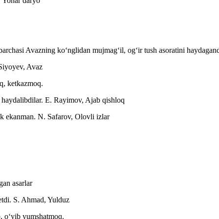
, Yonar daryo
archasi Avazning koʻnglidan mujmagʻil, ogʻir tush asoratini haydagan
Siyoyev, Avaz
q, ketkazmoq.
 haydalibdilar.
E. Rayimov, Ajab qishloq
dak ekanman.
N. Safarov, Olovli izlar
an asarlar
etdi.
S. Ahmad, Yulduz
ib, oʻyib yumshatmoq.