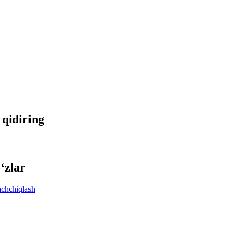
 qidiring
‘zlar
achchiqlash