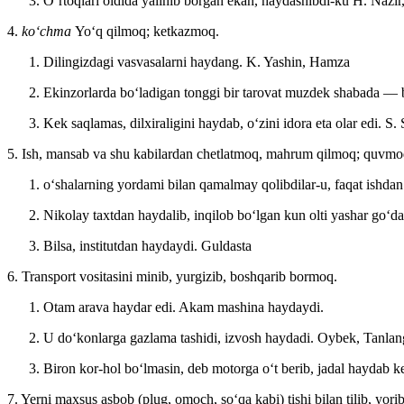
Oʻrtoqlari oldida yalinib borgan ekan, haydashibdi-ku
H. Nazir
4.
koʻchma
Yoʻq qilmoq; ketkazmoq.
Dilingizdagi vasvasalarni haydang.
K. Yashin, Hamza
Ekinzorlarda boʻladigan tonggi bir tarovat muzdek shabada — b
Kek saqlamas, dilxiraligini haydab, oʻzini idora eta olar edi.
S. 
5. Ish, mansab va shu kabilardan chetlatmoq, mahrum qilmoq; quvmo
oʻshalarning yordami bilan qamalmay qolibdilar-u, faqat ishdan
Nikolay taxtdan haydalib, inqilob boʻlgan kun olti yashar goʻ
Bilsa, institutdan haydaydi.
Guldasta
6. Transport vositasini minib, yurgizib, boshqarib bormoq.
Otam arava haydar edi. Akam mashina haydaydi.
U doʻkonlarga gazlama tashidi, izvosh haydadi.
Oybek, Tanlang
Biron kor-hol boʻlmasin, deb motorga oʻt berib, jadal haydab k
7. Yerni maxsus asbob (plug, omoch, soʻqa kabi) tishi bilan tilib, yor