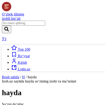
O‘zbek tilining
izohli lug‘ati
ЎЗ
Top 100
Ro‘yxat
Kirish
Lotin.uz
Bosh sahifa
/
H
/
hayda
Izoh.uz
saytida
hayda
so‘zining izohi va ma’nolari
hayda
So‘zni do‘stlar