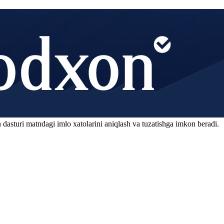
 dasturi matndagi imlo xatolarini aniqlash va tuzatishga imkon beradi.