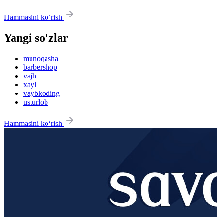
Hammasini ko‘rish
Yangi so'zlar
munoqasha
barbershop
vajh
xayl
vaybkoding
usturlob
Hammasini ko‘rish