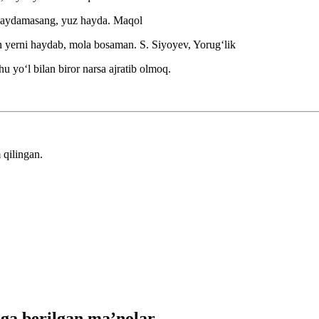
 haydamasang, yuz hayda.
Maqol
n yerni haydab, mola bosaman.
S. Siyoyev, Yorugʻlik
hu yoʻl bilan biror narsa ajratib olmoq.
 qilingan.
ga berilgan ma’nolar