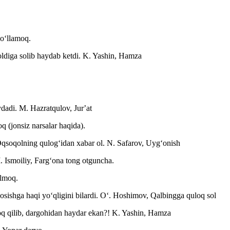
yoʻllamoq.
 oldiga solib haydab ketdi.
K. Yashin, Hamza
ydadi.
M. Hazratqulov, Jurʼat
 (jonsiz narsalar haqida).
Oqsoqolning qulogʻidan xabar ol.
N. Safarov, Uygʻonish
. Ismoiliy, Fargʻona tong otguncha.
ilmoq.
shga haqi yoʻqligini bilardi.
Oʻ. Hoshimov, Qalbingga quloq sol
oq qilib, dargohidan haydar ekan?!
K. Yashin, Hamza