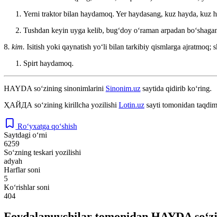
Yerni traktor bilan haydamoq. Yer haydasang, kuz hayda, kuz
Tushdan keyin uyga kelib, bugʻdoy oʻraman arpadan boʻshaga
8.
kim.
Isitish yoki qaynatish yoʻli bilan tarkibiy qismlarga ajratmoq; s
Spirt haydamoq.
HAYDA
so‘zining sinonimlarini
Sinonim.uz
saytida qidirib ko‘ring.
ҲАЙДА
so‘zining kirillcha yozilishi
Lotin.uz
sayti tomonidan taqdim
Ro‘yxatga qo‘shish
Saytdagi o‘rni
6259
So‘zning teskari yozilishi
adyah
Harflar soni
5
Ko‘rishlar soni
404
Foydalanuvchilar tomonidan HAYDA so‘zi