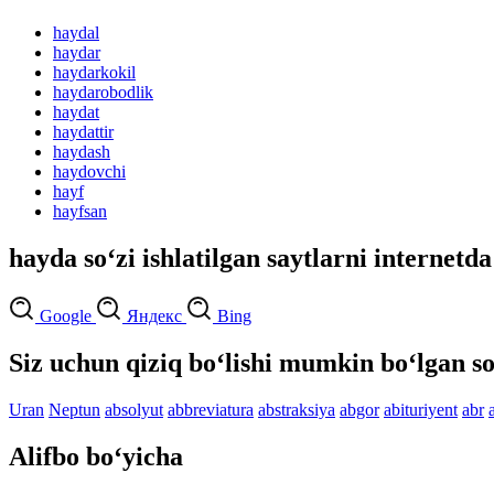
haydal
haydar
haydarkokil
haydarobodlik
haydat
haydattir
haydash
haydovchi
hayf
hayfsan
hayda so‘zi ishlatilgan saytlarni internetda
Google
Яндекс
Bing
Siz uchun qiziq bo‘lishi mumkin bo‘lgan so
Uran
Neptun
absolyut
abbreviatura
abstraksiya
abgor
abituriyent
abr
Alifbo bo‘yicha