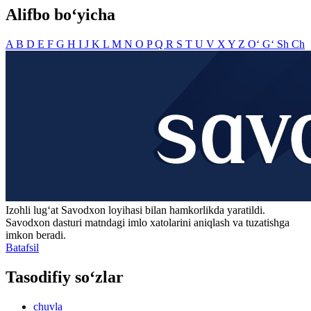
Alifbo bo‘yicha
A
B
D
E
F
G
H
I
J
K
L
M
N
O
P
Q
R
S
T
U
V
X
Y
Z
O‘
G‘
Sh
Ch
Izohli lugʻat
Savodxon
loyihasi bilan hamkorlikda yaratildi.
Savodxon dasturi matndagi imlo xatolarini aniqlash va tuzatishga
imkon beradi.
Batafsil
Tasodifiy so‘zlar
chuvla