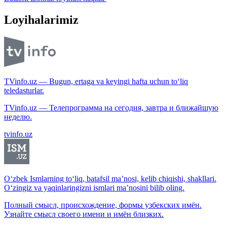
Loyihalarimiz
TVinfo.uz — Bugun, ertaga va keyingi hafta uchun to‘liq
teledasturlar.
TVinfo.uz — Телепрограмма на сегодня, завтра и ближайшую
неделю.
tvinfo.uz
O‘zbek Ismlarning to‘liq, batafsil ma’nosi, kelib chiqishi, shakllari.
O‘zingiz va yaqinlaringizni ismlari ma’nosini bilib oling.
Полный смысл, происхождение, формы узбекских имён.
Узнайте смысл своего имени и имён близких.