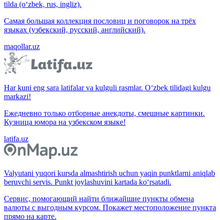
tilda (o‘zbek, rus, ingliz).
Самая большая коллекция пословиц и поговорок на трёх
языках (узбекский, русский, английский).
maqollar.uz
Har kuni eng sara latifalar va kulguli rasmlar. O‘zbek tilidagi kulgu
markazi!
Ежедневно только отборные анекдоты, смешные картинки.
Кузница юмора на узбекском языке!
latifa.uz
Valyutani yuqori kursda almashtirish uchun yaqin punktlarni aniqlab
beruvchi servis. Punkt joylashuvini kartada ko‘rsatadi.
Сервис, помогающий найти ближайшие пункты обмена
валюты с выгодным курсом. Покажет местоположение пункта
прямо на карте.