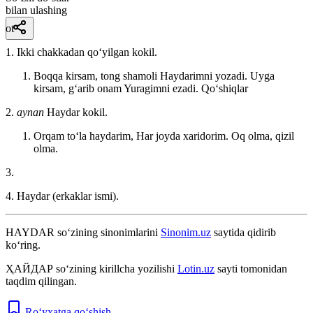
bilan ulashing
ot
1. Ikki chakkadan qoʻyilgan kokil.
Boqqa kirsam, tong shamoli Haydarimni yozadi. Uyga
kirsam, gʻarib onam Yuragimni ezadi.
Qoʻshiqlar
2.
aynan
Haydar kokil.
Orqam toʻla haydarim, Har joyda xaridorim.
Oq olma, qizil
olma.
3.
4. Haydar (erkaklar ismi).
HAYDAR
so‘zining sinonimlarini
Sinonim.uz
saytida qidirib
ko‘ring.
ҲАЙДАР
so‘zining kirillcha yozilishi
Lotin.uz
sayti tomonidan
taqdim qilingan.
Ro‘yxatga qo‘shish