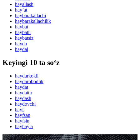
hayallash
hayʼat
haybarakallachi
haybarakallachilik
haybat
haybatli
haybatsiz
hayda
haydal
Keyingi 10 ta so‘z
haydarkokil
haydarobodlik
haydat
haydattir
haydash
haydovchi
hayf
hayfsan
hayfsin
hayhayla