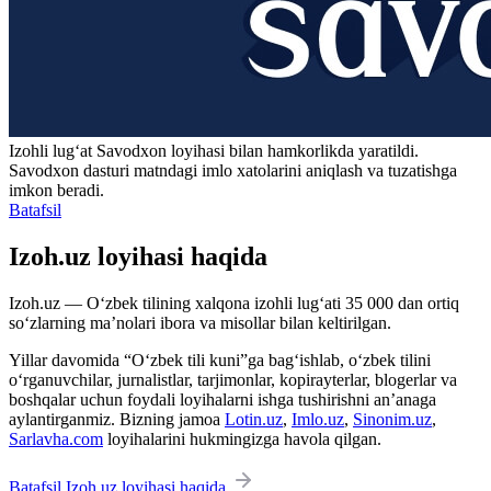
Izohli lugʻat
Savodxon
loyihasi bilan hamkorlikda yaratildi.
Savodxon dasturi matndagi imlo xatolarini aniqlash va tuzatishga
imkon beradi.
Batafsil
Izoh.uz loyihasi haqida
Izoh.uz — O‘zbek tilining xalqona izohli lug‘ati 35 000 dan ortiq
so‘zlarning ma’nolari ibora va misollar bilan keltirilgan.
Yillar davomida “O‘zbek tili kuni”ga bag‘ishlab, o‘zbek tilini
o‘rganuvchilar, jurnalistlar, tarjimonlar, kopirayterlar, blogerlar va
boshqalar uchun foydali loyihalarni ishga tushirishni an’anaga
aylantirganmiz. Bizning jamoa
Lotin.uz
,
Imlo.uz
,
Sinonim.uz
,
Sarlavha.com
loyihalarini hukmingizga havola qilgan.
Batafsil Izoh.uz loyihasi haqida