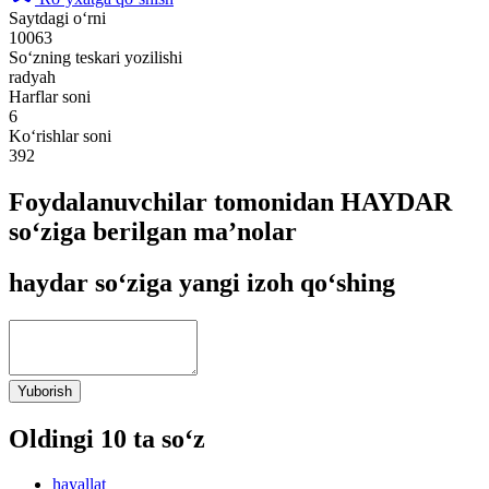
Saytdagi o‘rni
10063
So‘zning teskari yozilishi
radyah
Harflar soni
6
Ko‘rishlar soni
392
Foydalanuvchilar tomonidan HAYDAR
so‘ziga berilgan ma’nolar
haydar so‘ziga yangi izoh qo‘shing
Yuborish
Oldingi 10 ta so‘z
hayallat