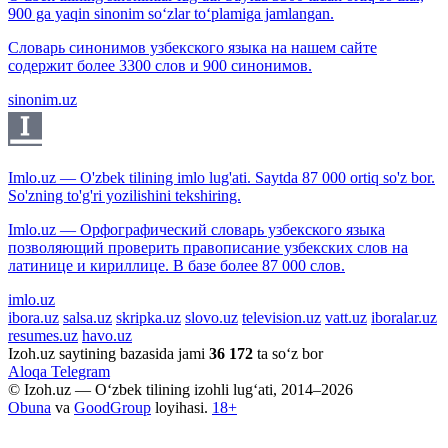
900 ga yaqin sinonim so‘zlar to‘plamiga jamlangan.
Словарь синонимов узбекского языка на нашем сайте
содержит более 3300 слов и 900 синонимов.
sinonim.uz
Imlo.uz — O'zbek tilining imlo lug'ati. Saytda 87 000 ortiq so'z bor.
So'zning to'g'ri yozilishini tekshiring.
Imlo.uz — Орфографический словарь узбекского языка
позволяющий проверить правописание узбекских слов на
латинице и кириллице. В базе более 87 000 слов.
imlo.uz
ibora.uz
salsa.uz
skripka.uz
slovo.uz
television.uz
vatt.uz
iboralar.uz
resumes.uz
havo.uz
Izoh.uz saytining bazasida jami
36 172
ta so‘z bor
Aloqa
Telegram
© Izoh.uz — O‘zbek tilining izohli lug‘ati, 2014–2026
Obuna
va
GoodGroup
loyihasi.
18+