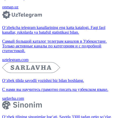
onmap.uz
O‘zbekcha telegram kanallarining eng katta katalogi. Faqt faol
kanallar, ruknlarda va batafsil statistikasi bilan.
Самый большой каталог телеграм каналов в Узбекистане.
Только активные каналы по категориям и с подробной
статистикой.
uztelegram.com
O‘zbek tilida savodli yozishni biz bilan boshlang.
С нами вы научитесь грамотно писать на узбекском языке.
sarlavha.com
O‘zbek tilining sinonimlar lug‘ati. Saytda 3300 tadan ortiq so‘zlar,