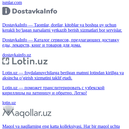
ismlar.com
DostavkaInfo — Taomlar, dorilar, kitoblar va boshqa uy uchun
kerakli bo‘lagan narsalarni yetkazib berish xizmatlari bor servislar.
DostavkaInfo — Каталог сервисов, предлагающих доставку
еды, лекарств, книг и товаров для дома.
dostavkainfo.uz
Lotin.uz — foydalanuvchilarga berilgan matnni lotindan kirillga va
aksincha o‘girish xizmatini taklif etadi.
Lotin.uz — поможет транслитерировать с узбекской
кириллицы на латиницу и обратно. Легко!
lotin.uz
Maqol va naqllarning eng katta kolleksiyasi. Har bir maqol uchta