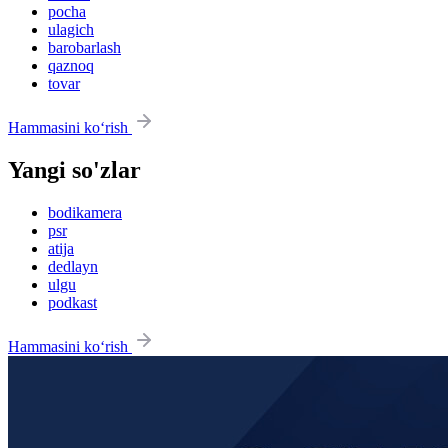
pocha
ulagich
barobarlash
qaznoq
tovar
Hammasini ko‘rish
Yangi so'zlar
bodikamera
psr
atija
dedlayn
ulgu
podkast
Hammasini ko‘rish