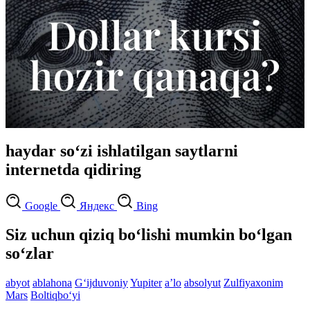
haydar so‘zi ishlatilgan saytlarni
internetda qidiring
Google
Яндекс
Bing
Siz uchun qiziq bo‘lishi mumkin bo‘lgan
so‘zlar
abyot
ablahona
G‘ijduvoniy
Yupiter
aʼlo
absolyut
Zulfiyaxonim
Mars
Boltiqbo‘yi