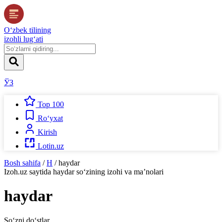
O‘zbek tilining
izohli lug‘ati
ЎЗ
Top 100
Ro‘yxat
Kirish
Lotin.uz
Bosh sahifa
/
H
/
haydar
Izoh.uz
saytida
haydar
so‘zining izohi va ma’nolari
haydar
So‘zni do‘stlar