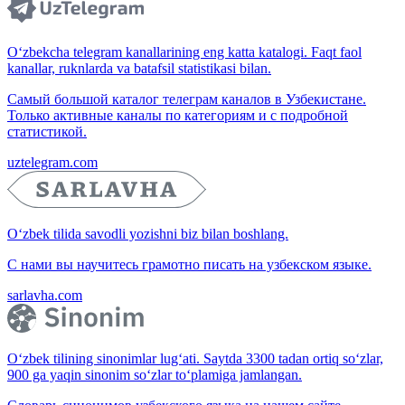
O‘zbekcha telegram kanallarining eng katta katalogi. Faqt faol
kanallar, ruknlarda va batafsil statistikasi bilan.
Самый большой каталог телеграм каналов в Узбекистане.
Только активные каналы по категориям и с подробной
статистикой.
uztelegram.com
O‘zbek tilida savodli yozishni biz bilan boshlang.
С нами вы научитесь грамотно писать на узбекском языке.
sarlavha.com
O‘zbek tilining sinonimlar lug‘ati. Saytda 3300 tadan ortiq so‘zlar,
900 ga yaqin sinonim so‘zlar to‘plamiga jamlangan.