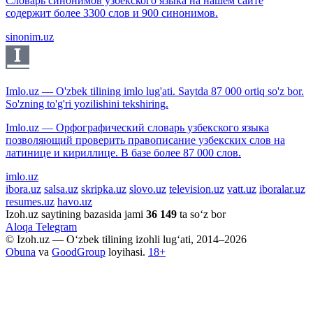
Словарь синонимов узбекского языка на нашем сайте
содержит более 3300 слов и 900 синонимов.
sinonim.uz
Imlo.uz — O'zbek tilining imlo lug'ati. Saytda 87 000 ortiq so'z bor.
So'zning to'g'ri yozilishini tekshiring.
Imlo.uz — Орфографический словарь узбекского языка
позволяющий проверить правописание узбекских слов на
латинице и кириллице. В базе более 87 000 слов.
imlo.uz
ibora.uz
salsa.uz
skripka.uz
slovo.uz
television.uz
vatt.uz
iboralar.uz
resumes.uz
havo.uz
Izoh.uz saytining bazasida jami
36 149
ta so‘z bor
Aloqa
Telegram
© Izoh.uz — O‘zbek tilining izohli lug‘ati, 2014–2026
Obuna
va
GoodGroup
loyihasi.
18+