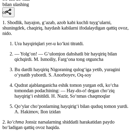
bilan ulashing
ot
1. Shodlik, hayajon, gʻazab, azob kabi kuchli tuygʻularni,
shuningdek, chaqiriq, haydash kabilarni ifodalaydigan qattiq ovoz,
nido.
Ura hayqiriqlari yer-u koʻkni titratdi.
— Yolgʻon! — Gʻulomjon dahshatli bir hayqiriq bilan
qichqirdi.
M. Ismoiliy, Fargʻona tong otguncha
Bu dardli hayqiriq Nigoraning qulogʻiga yetib, yuragini
oʻynatib yubordi.
S. Anorboyev, Oq-soy
Qudrat ajablanganicha eshik tomon yurgan edi, koʻcha
tomondan podachining: — Hay-do-o! degan choʻziq
hayqirigʻi eshitildi.
H. Nazir, Soʻnmas chaqmoqlar
Qoʻylar choʻponlarning hayqirigʻi bilan quduq tomon yurdi.
A. Hakimov, Ilon izidan
2.
koʻchma
Jonsiz narsalarning shiddatli harakatidan paydo
boʻladigan qattiq ovoz haqida.