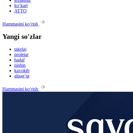
tezlashtir
ko‘kart
ATTO
Hammasini ko‘rish
Yangi so'zlar
takelaj
proletar
hadaf
nishin
kavokib
alpag‘ut
Hammasini ko‘rish