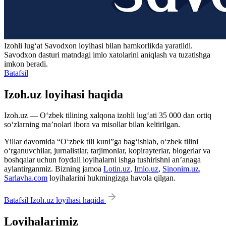
Izohli lugʻat
Savodxon
loyihasi bilan hamkorlikda yaratildi.
Savodxon dasturi matndagi imlo xatolarini aniqlash va tuzatishga
imkon beradi.
Batafsil
Izoh.uz loyihasi haqida
Izoh.uz — O‘zbek tilining xalqona izohli lug‘ati 35 000 dan ortiq
so‘zlarning ma’nolari ibora va misollar bilan keltirilgan.
Yillar davomida “O‘zbek tili kuni”ga bag‘ishlab, o‘zbek tilini
o‘rganuvchilar, jurnalistlar, tarjimonlar, kopirayterlar, blogerlar va
boshqalar uchun foydali loyihalarni ishga tushirishni an’anaga
aylantirganmiz. Bizning jamoa
Lotin.uz
,
Imlo.uz
,
Sinonim.uz
,
Sarlavha.com
loyihalarini hukmingizga havola qilgan.
Batafsil Izoh.uz loyihasi haqida
Loyihalarimiz