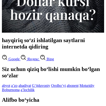
hayqiriq so‘zi ishlatilgan saytlarni
internetda qidiring
Google
Яндекс
Bing
Siz uchun qiziq bo‘lishi mumkin bo‘lgan
so‘zlar
abyot
aʼzo
abadiyat
G‘ijduvoniy
Orolbo‘yi
abonent
Moturidiy
Boburnoma
aʼlochilik
Alifbo bo‘yicha