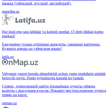
языках (узбекский, русский, английский).
maqollar.uz
Har kuni eng sara latifalar va kulguli rasmlar. O‘zbek tilidagi kulgu
markazi!
Ежедневно только отборные анекдоты, смешные картинки.
Кузница юмора на узбекском языке!
latifa.uz
Valyutani yuqori kursda almashtirish uchun yaqin punktlarni aniqlab
beruvchi servis. Punkt joylashuvini kartada ko‘rsatadi.
Сервис, помогающий найти ближайшие пункты обмена
валюты с выгодным курсом. Покажет местоположение пункта
прямо на карте.
onmap.uz