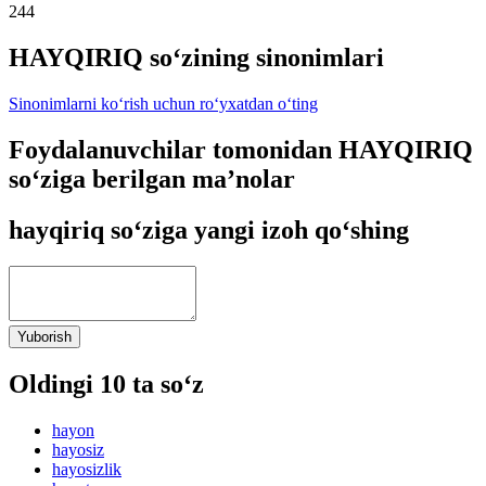
244
HAYQIRIQ so‘zining sinonimlari
Sinonimlarni ko‘rish uchun ro‘yxatdan o‘ting
Foydalanuvchilar tomonidan HAYQIRIQ
so‘ziga berilgan ma’nolar
hayqiriq so‘ziga yangi izoh qo‘shing
Yuborish
Oldingi 10 ta so‘z
hayon
hayosiz
hayosizlik