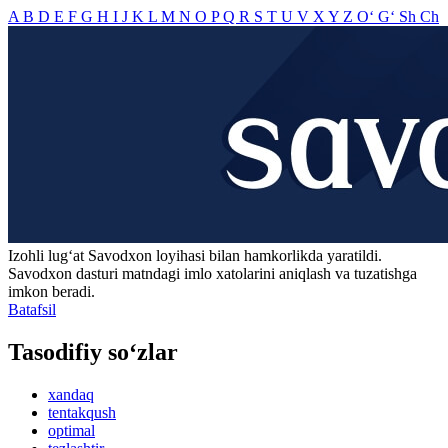
A
B
D
E
F
G
H
I
J
K
L
M
N
O
P
Q
R
S
T
U
V
X
Y
Z
O‘
G‘
Sh
Ch
Izohli lugʻat
Savodxon
loyihasi bilan hamkorlikda yaratildi.
Savodxon dasturi matndagi imlo xatolarini aniqlash va tuzatishga
imkon beradi.
Batafsil
Tasodifiy so‘zlar
xandaq
tentakqush
optimal