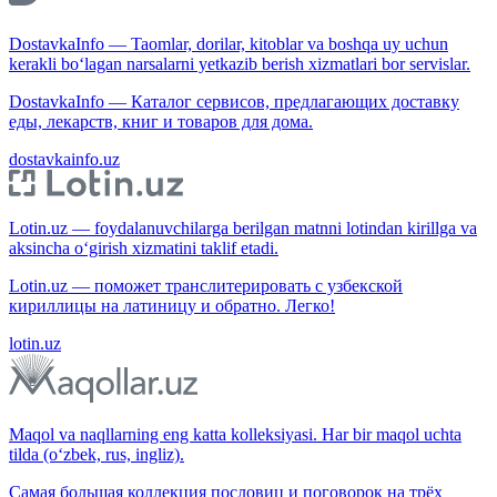
DostavkaInfo — Taomlar, dorilar, kitoblar va boshqa uy uchun
kerakli bo‘lagan narsalarni yetkazib berish xizmatlari bor servislar.
DostavkaInfo — Каталог сервисов, предлагающих доставку
еды, лекарств, книг и товаров для дома.
dostavkainfo.uz
Lotin.uz — foydalanuvchilarga berilgan matnni lotindan kirillga va
aksincha o‘girish xizmatini taklif etadi.
Lotin.uz — поможет транслитерировать с узбекской
кириллицы на латиницу и обратно. Легко!
lotin.uz
Maqol va naqllarning eng katta kolleksiyasi. Har bir maqol uchta
tilda (o‘zbek, rus, ingliz).
Самая большая коллекция пословиц и поговорок на трёх