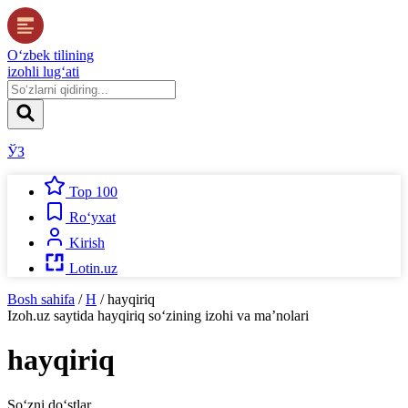
O‘zbek tilining
izohli lug‘ati
ЎЗ
Top 100
Ro‘yxat
Kirish
Lotin.uz
Bosh sahifa
/
H
/
hayqiriq
Izoh.uz
saytida
hayqiriq
so‘zining izohi va ma’nolari
hayqiriq
So‘zni do‘stlar