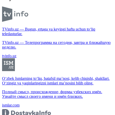
TVinfo.uz — Bugun, ertaga va keyingi hafta uchun to‘liq
teledasturlar.
TVinfo.uz — Телепрограмма на сегодня, завтра и ближайшую
неделю.
tvinfo.uz
O‘zbek Ismlarning to‘liq, batafsil ma’nosi, kelib chiqishi, shakllari.
O‘zingiz va yaqinlaringizni ismlari ma’nosini bilib oling.
Полный смысл, происхождение, формы узбекских имён.
Узнайте смысл своего имени и имён близких.
ismlar.com