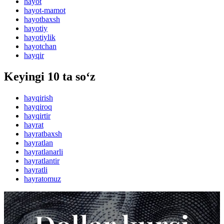
hayot
hayot-mamot
hayotbaxsh
hayotiy
hayotiylik
hayotchan
hayqir
Keyingi 10 ta so‘z
hayqirish
hayqiroq
hayqirtir
hayrat
hayratbaxsh
hayratlan
hayratlanarli
hayratlantir
hayratli
hayratomuz