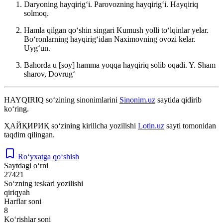
Daryoning hayqirigʻi. Parovozning hayqirigʻi. Hayqiriq
solmoq.
Hamla qilgan qoʻshin singari Kumush yolli toʻlqinlar yelar.
Boʻronlarning hayqirigʻidan Naximovning ovozi kelar.
Uygʻun.
Bahorda u [soy] hamma yoqqa hayqiriq solib oqadi.
Y. Sham
sharov, Dovrugʻ
HAYQIRIQ
so‘zining sinonimlarini
Sinonim.uz
saytida qidirib
ko‘ring.
ҲАЙҚИРИҚ
so‘zining kirillcha yozilishi
Lotin.uz
sayti tomonidan
taqdim qilingan.
Ro‘yxatga qo‘shish
Saytdagi o‘rni
27421
So‘zning teskari yozilishi
qiriqyah
Harflar soni
8
Ko‘rishlar soni