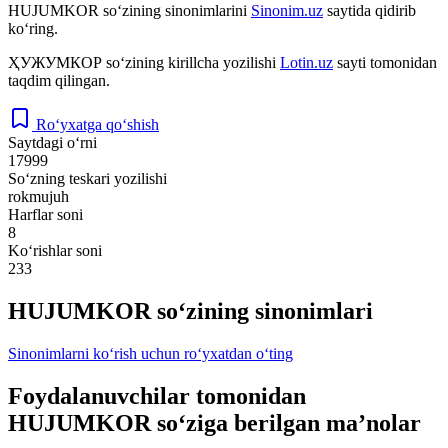
HUJUMKOR
so‘zining sinonimlarini
Sinonim.uz
saytida qidirib
ko‘ring.
ҲУЖУМКОР
so‘zining kirillcha yozilishi
Lotin.uz
sayti tomonidan
taqdim qilingan.
Ro‘yxatga qo‘shish
Saytdagi o‘rni
17999
So‘zning teskari yozilishi
rokmujuh
Harflar soni
8
Ko‘rishlar soni
233
HUJUMKOR so‘zining sinonimlari
Sinonimlarni ko‘rish uchun ro‘yxatdan o‘ting
Foydalanuvchilar tomonidan
HUJUMKOR so‘ziga berilgan ma’nolar