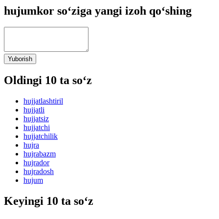
hujumkor so‘ziga yangi izoh qo‘shing
Yuborish
Oldingi 10 ta so‘z
hujjatlashtiril
hujjatli
hujjatsiz
hujjatchi
hujjatchilik
hujra
hujrabazm
hujrador
hujradosh
hujum
Keyingi 10 ta so‘z