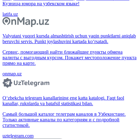
Кузница юмора на узбекском языке!
latifa.uz
Valyutani yuqori kursda almashtirish uchun yaqin punktlarni aniqlab
beruvchi servis. Punkt joylashuvini kartada ko‘rsatadi.
Сервис, помогающий найти ближайшие пункты обмена
валюты с выгодным курсом. Покажет местоположение пункта
прямо на карте.
onmap.uz
O‘zbekcha telegram kanallarining eng katta katalogi. Faqt faol
kanallar, ruknlarda va batafsil statistikasi bilan.
Самый большой каталог телеграм каналов в Узбекистане.
Только активные каналы по категориям и с подробной
статистикой.
uztelegram.com