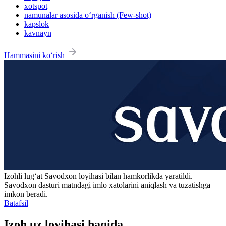
xotspot
namunalar asosida o‘rganish (Few-shot)
kapslok
kavnayn
Hammasini ko‘rish
Izohli lugʻat
Savodxon
loyihasi bilan hamkorlikda yaratildi.
Savodxon dasturi matndagi imlo xatolarini aniqlash va tuzatishga
imkon beradi.
Batafsil
Izoh.uz loyihasi haqida