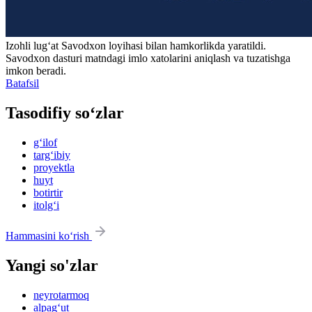
Izohli lugʻat
Savodxon
loyihasi bilan hamkorlikda yaratildi.
Savodxon dasturi matndagi imlo xatolarini aniqlash va tuzatishga
imkon beradi.
Batafsil
Tasodifiy so‘zlar
g‘ilof
targ‘ibiy
proyektla
huyt
botirtir
itolg‘i
Hammasini ko‘rish
Yangi so'zlar
neyrotarmoq
alpag‘ut