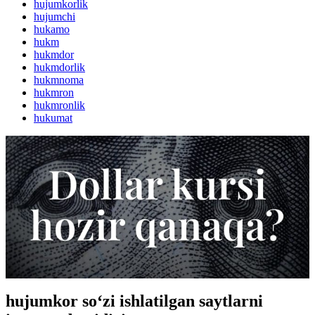
hujumkorlik
hujumchi
hukamo
hukm
hukmdor
hukmdorlik
hukmnoma
hukmron
hukmronlik
hukumat
hujumkor so‘zi ishlatilgan saytlarni