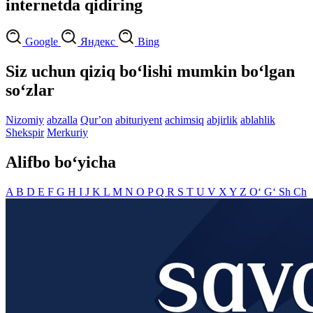
internetda qidiring
Google
Яндекс
Bing
Siz uchun qiziq bo‘lishi mumkin bo‘lgan
so‘zlar
Nizomiy
abzalla
Qurʼon
abituriyent
achimsiq
abjirlik
ablahlik
Shekspir
Merkuriy
Alifbo bo‘yicha
A
B
D
E
F
G
H
I
J
K
L
M
N
O
P
Q
R
S
T
U
V
X
Y
Z
O‘
G‘
Sh
Ch