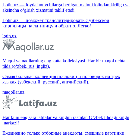
Lotin.uz — foydalanuvchilarga berilgan matnni lotindan kirillga va
aksincha o‘girish xizmatini taklif etadi.
Lotin.uz — поможет транслитерировать с узбекской
кириллицы на латиницу и обратно. Легко!
lotin.uz
Maqol va naqllarning eng katta kolleksiyasi. Har bir maqol uchta
tilda (o‘zbek, rus, ingliz).
Самая большая коллекция пословиц и поговорок на трёх
языках (узбекский, русский, английский).
maqollar.uz
Har kuni eng sara latifalar va kulguli rasmlar. O‘zbek tilidagi kulgu
markazi!
Ежедневно только отборные анекдоты, смешные картинки.