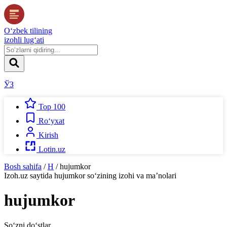
O‘zbek tilining
izohli lug‘ati
ЎЗ
Top 100
Ro‘yxat
Kirish
Lotin.uz
Bosh sahifa
/
H
/
hujumkor
Izoh.uz
saytida
hujumkor
so‘zining izohi va ma’nolari
hujumkor
So‘zni do‘stlar