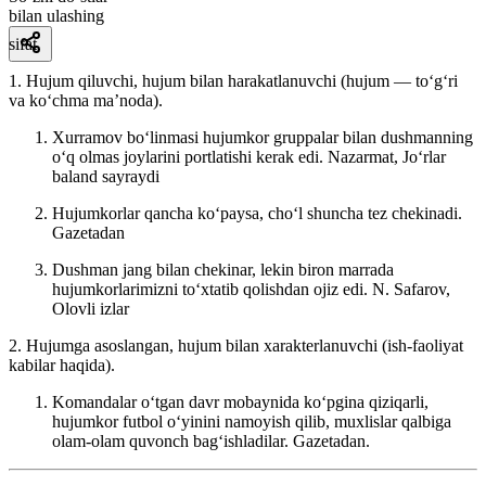
bilan ulashing
sifat
1. Hujum qiluvchi, hujum bilan harakatlanuvchi (hujum — toʻgʻri
va koʻchma maʼnoda).
Xurramov boʻlinmasi hujumkor gruppalar bilan dushmanning
oʻq olmas joylarini portlatishi kerak edi.
Nazarmat, Joʻrlar
baland sayraydi
Hujumkorlar qancha koʻpaysa, choʻl shuncha tez chekinadi.
Gazetadan
Dushman jang bilan chekinar, lekin biron marrada
hujumkorlarimizni toʻxtatib qolishdan ojiz edi.
N. Safarov,
Olovli izlar
2. Hujumga asoslangan, hujum bilan xarakterlanuvchi (ish-faoliyat
kabilar haqida).
Komandalar oʻtgan davr mobaynida koʻpgina qiziqarli,
hujumkor futbol oʻyinini namoyish qilib, muxlislar qalbiga
olam-olam quvonch bagʻishladilar.
Gazetadan.