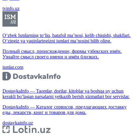
tvinfo.uz
O‘zbek Ismlarning to‘liq, batafsil ma’nosi, kelib chiqishi, shakllari.
O‘zingiz va yaqinlaringizni ismlari ma’nosini bilib oling.
Полный смысл, происхождение, формы узбекских имён.
Узнайте смысл своего имени и имён близких.
ismlar.com
DostavkaInfo — Taomlar, dorilar, kitoblar va boshqa uy uchun
kerakli bo‘lagan narsalarni yetkazib berish xizmatlari bor servislar.
DostavkaInfo — Каталог сервисов, предлагающих доставку
еды, лекарств, книг и товаров для дома.
dostavkainfo.uz