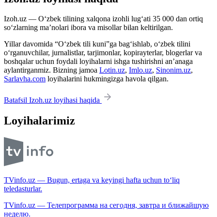
Izoh.uz — O‘zbek tilining xalqona izohli lug‘ati 35 000 dan ortiq
so‘zlarning ma’nolari ibora va misollar bilan keltirilgan.
Yillar davomida “O‘zbek tili kuni”ga bag‘ishlab, o‘zbek tilini
o‘rganuvchilar, jurnalistlar, tarjimonlar, kopirayterlar, blogerlar va
boshqalar uchun foydali loyihalarni ishga tushirishni an’anaga
aylantirganmiz. Bizning jamoa
Lotin.uz
,
Imlo.uz
,
Sinonim.uz
,
Sarlavha.com
loyihalarini hukmingizga havola qilgan.
Batafsil Izoh.uz loyihasi haqida
Loyihalarimiz
TVinfo.uz — Bugun, ertaga va keyingi hafta uchun to‘liq
teledasturlar.
TVinfo.uz — Телепрограмма на сегодня, завтра и ближайшую
неделю.