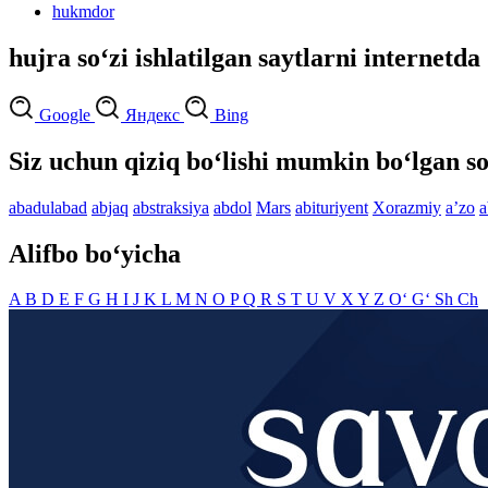
hukmdor
hujra so‘zi ishlatilgan saytlarni internetda
Google
Яндекс
Bing
Siz uchun qiziq bo‘lishi mumkin bo‘lgan so
abadulabad
abjaq
abstraksiya
abdol
Mars
abituriyent
Xorazmiy
aʼzo
a
Alifbo bo‘yicha
A
B
D
E
F
G
H
I
J
K
L
M
N
O
P
Q
R
S
T
U
V
X
Y
Z
O‘
G‘
Sh
Ch