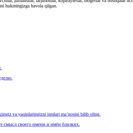
hilar, jurnalistlar, tarjimonlar, kopirayterlar, blogerlar va boshqalar u
ini hukmingizga havola qilgan.
.
еделю.
‘zingiz va yaqinlaringizni ismlari ma’nosini bilib oling.
е смысл своего имени и имён близких.