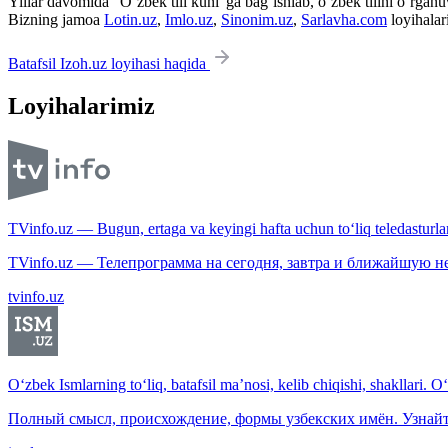
Yillar davomida “O‘zbek tili kuni”ga bag‘ishlab, o‘zbek tilini o‘rganuvc
Bizning jamoa
Lotin.uz
,
Imlo.uz
,
Sinonim.uz
,
Sarlavha.com
loyihalar
Batafsil Izoh.uz loyihasi haqida
Loyihalarimiz
TVinfo.uz — Bugun, ertaga va keyingi hafta uchun to‘liq teledasturlar
TVinfo.uz — Телепрограмма на сегодня, завтра и ближайшую н
tvinfo.uz
O‘zbek Ismlarning to‘liq, batafsil ma’nosi, kelib chiqishi, shakllari. O
Полный смысл, происхождение, формы узбекских имён. Узнайт