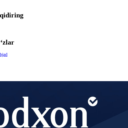
 qidiring
‘zlar
bjad