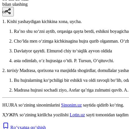
bilan ulashing
ot
1. Kishi yashaydigan kichkina xona, uycha.
Raʼno shu soʻzni aytib, orqasiga qayta berdi, eshikni boyagicha
Choʻlda men oʻzimga kichkinagina hujra qurib olganman.
Oʻzb
Davlatyor qaytdi. Elmurod chiy toʻsiqlik ayvon oldida
asta odimlab, oʻz hujrasiga oʻtdi.
P. Tursun, Oʻqituvchi.
2.
tarixiy
Madrasa, qorixona va masjidda shogirdlar, domullalar yashas
Bu hujralarning koʻpchiligi bir eshikli va oldi ravoqli boʻlib,
Madrasa hujrasi sochadi ziyo, Asrlar qaʼriga zulmatni quvib.
A.
HUJRA
so‘zining sinonimlarini
Sinonim.uz
saytida qidirib ko‘ring.
ҲУЖРА
so‘zining kirillcha yozilishi
Lotin.uz
sayti tomonidan taqdim 
Ro‘yxatga qo‘shish