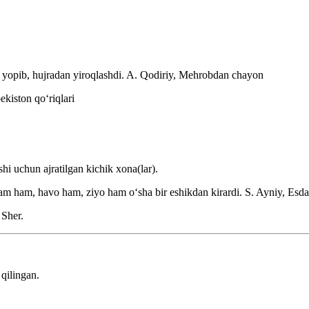
 yopib, hujradan yiroqlashdi.
A. Qodiriy, Mehrobdan chayon
ekiston qoʻriqlari
hi uchun ajratilgan kichik xona(lar).
 odam ham, havo ham, ziyo ham oʻsha bir eshikdan kirardi.
S. Ayniy, Esda
 Sher.
qilingan.