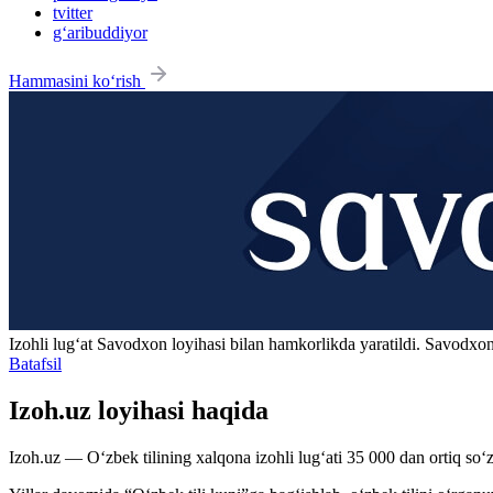
tvitter
g‘aribuddiyor
Hammasini ko‘rish
Izohli lugʻat
Savodxon
loyihasi bilan hamkorlikda yaratildi. Savodxon
Batafsil
Izoh.uz loyihasi haqida
Izoh.uz — O‘zbek tilining xalqona izohli lug‘ati 35 000 dan ortiq so‘zl