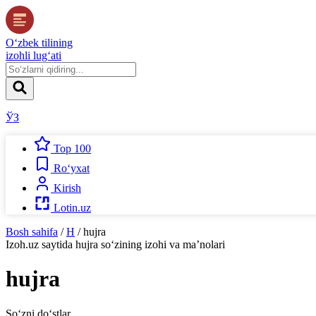
O‘zbek tilining
izohli lug‘ati
ЎЗ
Top 100
Ro‘yxat
Kirish
Lotin.uz
Bosh sahifa
/
H
/
hujra
Izoh.uz
saytida
hujra
so‘zining izohi va ma’nolari
hujra
So‘zni do‘stlar