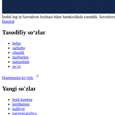
Izohli lugʻat
Savodxon
loyihasi bilan hamkorlikda yaratildi. Savodxon
Batafsil
Tasodifiy so‘zlar
behis
sarhafta
chandil
majburlan
qatnashish
qo‘zi
Hammasini ko‘rish
Yangi so'zlar
bodi kamera
karillamoq
kulliyot
paremiografiya