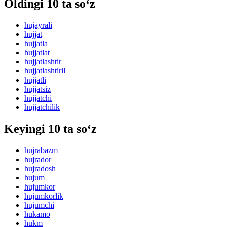
Oldingi 10 ta so‘z
hujayrali
hujjat
hujjatla
hujjatlat
hujjatlashtir
hujjatlashtiril
hujjatli
hujjatsiz
hujjatchi
hujjatchilik
Keyingi 10 ta so‘z
hujrabazm
hujrador
hujradosh
hujum
hujumkor
hujumkorlik
hujumchi
hukamo
hukm