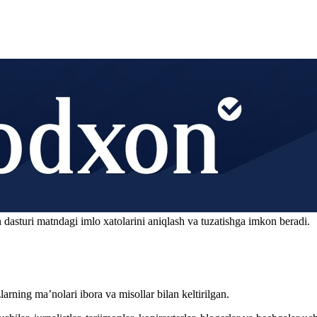
 dasturi matndagi imlo xatolarini aniqlash va tuzatishga imkon beradi.
arning ma’nolari ibora va misollar bilan keltirilgan.