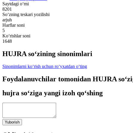
Saytdagi o‘rni
8201
So‘zning teskari yozilishi
arjuh
Harflar soni
5
Ko‘rishlar soni
1648
HUJRA so‘zining sinonimlari
Sinonimlarni ko‘rish uchun ro‘yxatdan o‘ting
Foydalanuvchilar tomonidan HUJRA so‘zi
hujra so‘ziga yangi izoh qo‘shing
Yuborish