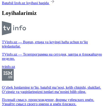
Batafsil Izoh.uz loyihasi haqida
Loyihalarimiz
TVinfo.uz — Bugun, ertaga va keyingi hafta uchun to‘liq
teledasturlar.
TVinfo.uz — Телепрограмма на сегодня, завтра и ближайшую
неделю.
tvinfo.uz
O‘zbek Ismlarning to‘liq, batafsil ma’nosi, kelib chiqishi, shakllari.
O‘zingiz va yaqinlaringizni ismlari ma’nosini bilib oling.
Полный смысл, происхождение, формы узбекских имён.
Узнайте смысл своего имени и имён близких.