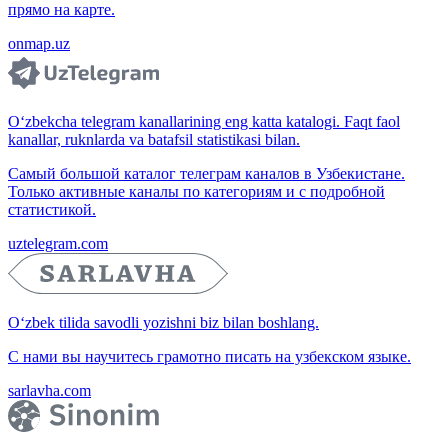
прямо на карте.
onmap.uz
O‘zbekcha telegram kanallarining eng katta katalogi. Faqt faol
kanallar, ruknlarda va batafsil statistikasi bilan.
Самый большой каталог телеграм каналов в Узбекистане.
Только активные каналы по категориям и с подробной
статистикой.
uztelegram.com
O‘zbek tilida savodli yozishni biz bilan boshlang.
С нами вы научитесь грамотно писать на узбекском языке.
sarlavha.com