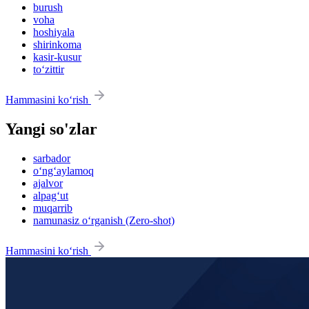
burush
voha
hoshiyala
shirinkoma
kasir-kusur
to‘zittir
Hammasini ko‘rish
Yangi so'zlar
sarbador
o‘ng‘aylamoq
ajalvor
alpag‘ut
muqarrib
namunasiz o‘rganish (Zero-shot)
Hammasini ko‘rish