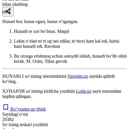
bilan ulashing
sifat
Hunari bor, hunar egasi, hunar oʻrgangan.
Hunarli er xor boʻlmas.
Maqol
Lekin oʻzlari toʻrt ogʻani edilar, toʻrtovi ham kal edi, barisi
ham hunarli edi.
Ravshan
Bu orzuga erishmoq uchun astoydil ishlab, hunarli boʻlib olish
kerak.
M. Osim, Tilsiz guvoh
HUNARLI
so‘zining sinonimlarini
Sinonim.uz
saytida qidirib
ko‘ring.
ҲУНАРЛИ
so‘zining kirillcha yozilishi
Lotin.uz
sayti tomonidan
taqdim qilingan.
Ro‘yxatga qo‘shish
Saytdagi o‘rni
20382
So‘zning teskari yozilishi