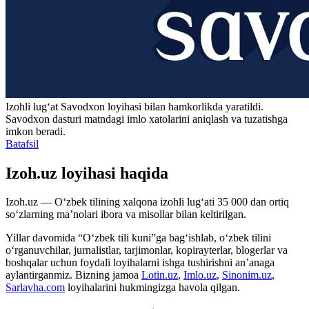
Izohli lugʻat
Savodxon
loyihasi bilan hamkorlikda yaratildi.
Savodxon dasturi matndagi imlo xatolarini aniqlash va tuzatishga
imkon beradi.
Batafsil
Izoh.uz loyihasi haqida
Izoh.uz — O‘zbek tilining xalqona izohli lug‘ati 35 000 dan ortiq
so‘zlarning ma’nolari ibora va misollar bilan keltirilgan.
Yillar davomida “O‘zbek tili kuni”ga bag‘ishlab, o‘zbek tilini
o‘rganuvchilar, jurnalistlar, tarjimonlar, kopirayterlar, blogerlar va
boshqalar uchun foydali loyihalarni ishga tushirishni an’anaga
aylantirganmiz. Bizning jamoa
Lotin.uz
,
Imlo.uz
,
Sinonim.uz
,
Sarlavha.com
loyihalarini hukmingizga havola qilgan.