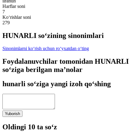
ilranuh
Harflar soni
7
Ko‘rishlar soni
279
HUNARLI so‘zining sinonimlari
Sinonimlarni ko‘rish uchun ro‘yxatdan o‘ting
Foydalanuvchilar tomonidan HUNARLI
so‘ziga berilgan ma’nolar
hunarli so‘ziga yangi izoh qo‘shing
Yuborish
Oldingi 10 ta so‘z