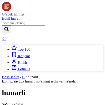
O‘zbek tilining
izohli lug‘ati
ЎЗ
Top 100
Ro‘yxat
Kirish
Lotin.uz
Bosh sahifa
/
H
/
hunarli
Izoh.uz
saytida
hunarli
so‘zining izohi va ma’nolari
hunarli
So‘zni do‘stlar