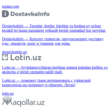
ismlar.com
DostavkaInfo — Taomlar, dorilar, kitoblar va boshqa uy uchun
kerakli bo‘lagan narsalarni yetkazib berish xizmatlari bor servislar.
DostavkaInfo — Каталог сервисов, предлагающих доставку
еды, лекарств, книг и товаров для дома.
dostavkainfo.uz
Lotin.uz — foydalanuvchilarga berilgan matnni lotindan kirillga va
aksincha o‘girish xizmatini taklif etadi.
Lotin.uz — поможет транслитерировать с узбекской
кириллицы на латиницу и обратно. Легко!
lotin.uz