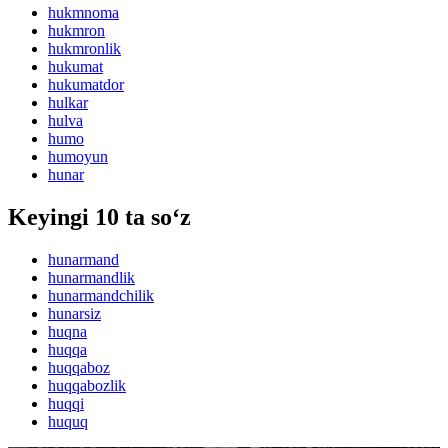
hukmnoma
hukmron
hukmronlik
hukumat
hukumatdor
hulkar
hulva
humo
humoyun
hunar
Keyingi 10 ta so‘z
hunarmand
hunarmandlik
hunarmandchilik
hunarsiz
huqna
huqqa
huqqaboz
huqqabozlik
huqqi
huquq