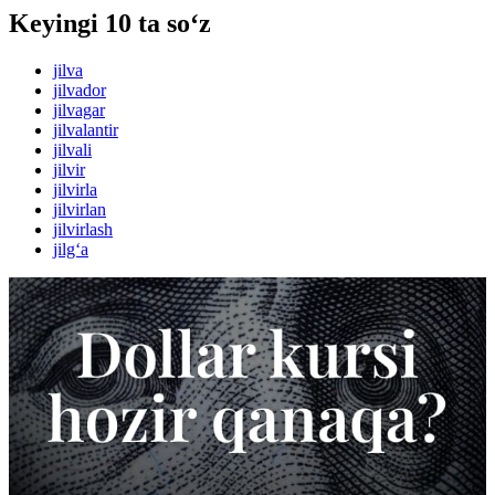
Keyingi 10 ta so‘z
jilva
jilvador
jilvagar
jilvalantir
jilvali
jilvir
jilvirla
jilvirlan
jilvirlash
jilg‘a