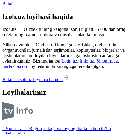
Batafsil
Izoh.uz loyihasi haqida
Izoh.uz — O‘zbek tilining xalqona izohli lug‘ati 35 000 dan ortiq
so‘zlarning ma’nolari ibora va misollar bilan keltirilgan.
Yillar davomida “O‘zbek tili kuni”ga bag‘ishlab, o‘zbek tilini
o‘rganuvchilar, jurnalistlar, tarjimonlar, kopirayterlar, blogerlar va
boshqalar uchun foydali loyihalarni ishga tushirishni an’anaga
aylantirganmiz. Bizning jamoa
Lotin.uz
,
Imlo.uz
,
Sinonim.uz
,
Sarlavha.com
loyihalarini hukmingizga havola qilgan.
Batafsil Izoh.uz loyihasi haqida
Loyihalarimiz
TVinfo.uz — Bugun, ertaga va keyingi hafta uchun to‘liq
teledasturlar.