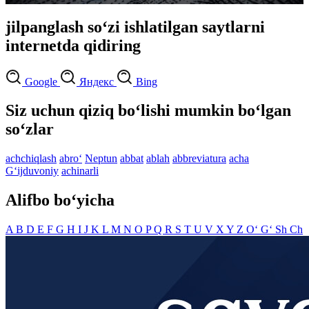
jilpanglash so‘zi ishlatilgan saytlarni
internetda qidiring
Google
Яндекс
Bing
Siz uchun qiziq bo‘lishi mumkin bo‘lgan
so‘zlar
achchiqlash
abro‘
Neptun
abbat
ablah
abbreviatura
acha
G‘ijduvoniy
achinarli
Alifbo bo‘yicha
A
B
D
E
F
G
H
I
J
K
L
M
N
O
P
Q
R
S
T
U
V
X
Y
Z
O‘
G‘
Sh
Ch