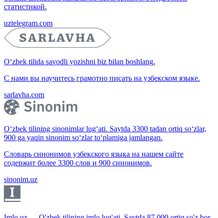
статистикой.
uztelegram.com
O‘zbek tilida savodli yozishni biz bilan boshlang.
С нами вы научитесь грамотно писать на узбекском языке.
sarlavha.com
O‘zbek tilining sinonimlar lug‘ati. Saytda 3300 tadan ortiq so‘zlar,
900 ga yaqin sinonim so‘zlar to‘plamiga jamlangan.
Словарь синонимов узбекского языка на нашем сайте
содержит более 3300 слов и 900 синонимов.
sinonim.uz
Imlo.uz — O'zbek tilining imlo lug'ati. Saytda 87 000 ortiq so'z bor.