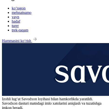
ko‘ragon
mehnatnamo
vayn
hadaf
turer
trek-raqam
Hammasini ko‘rish
Izohli lugʻat
Savodxon
loyihasi bilan hamkorlikda yaratildi.
Savodxon dasturi matndagi imlo xatolarini aniqlash va tuzatishga
imkon beradi.