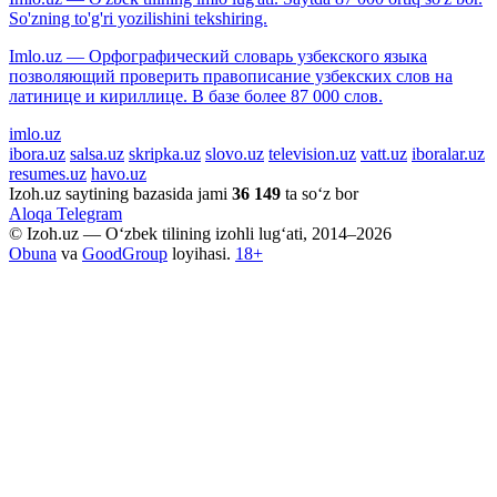
So'zning to'g'ri yozilishini tekshiring.
Imlo.uz — Орфографический словарь узбекского языка
позволяющий проверить правописание узбекских слов на
латинице и кириллице. В базе более 87 000 слов.
imlo.uz
ibora.uz
salsa.uz
skripka.uz
slovo.uz
television.uz
vatt.uz
iboralar.uz
resumes.uz
havo.uz
Izoh.uz saytining bazasida jami
36 149
ta so‘z bor
Aloqa
Telegram
© Izoh.uz — O‘zbek tilining izohli lug‘ati, 2014–2026
Obuna
va
GoodGroup
loyihasi.
18+