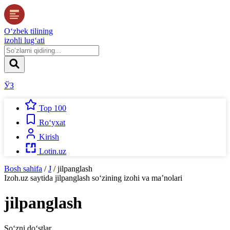
O‘zbek tilining
izohli lug‘ati
ЎЗ
Top 100
Ro‘yxat
Kirish
Lotin.uz
Bosh sahifa
/
J
/
jilpanglash
Izoh.uz
saytida
jilpanglash
so‘zining izohi va ma’nolari
jilpanglash
So‘zni do‘stlar