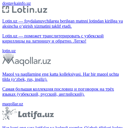
dostavkainfo.uz
Lotin.uz — foydalanuvchilarga berilgan matnni lotindan kirillga va
aksincha o‘girish xizmatini taklif etadi.
Lotin.uz — поможет транслитерировать с узбекской
кириллицы на латиницу и обратно. Легко!
lotin.uz
Maqol va naqllarning eng katta kolleksiyasi. Har bir maqol uchta
tilda (o‘zbek, rus, ingliz).
Самая большая коллекция пословиц и поговорок на трёх
языках (узбекский, русский, английский).
maqollar.uz
Har kuni eng sara latifalar va kulguli rasmlar. O‘zbek tilidagi kulgu