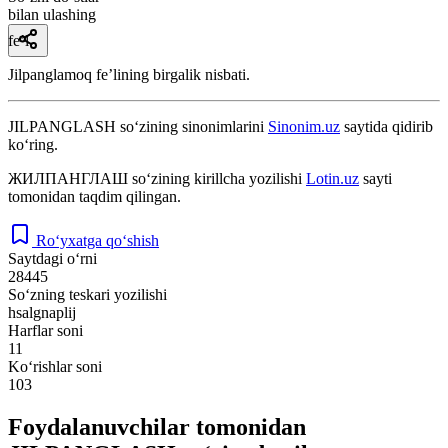
bilan ulashing
fe’l
Jilpanglamoq feʼlining birgalik nisbati.
JILPANGLASH
so‘zining sinonimlarini
Sinonim.uz
saytida qidirib
ko‘ring.
ЖИЛПАНГЛАШ
so‘zining kirillcha yozilishi
Lotin.uz
sayti
tomonidan taqdim qilingan.
Ro‘yxatga qo‘shish
Saytdagi o‘rni
28445
So‘zning teskari yozilishi
hsalgnaplij
Harflar soni
11
Ko‘rishlar soni
103
Foydalanuvchilar tomonidan