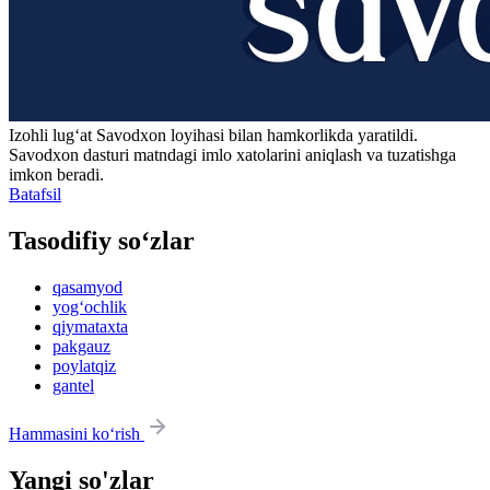
Izohli lugʻat
Savodxon
loyihasi bilan hamkorlikda yaratildi.
Savodxon dasturi matndagi imlo xatolarini aniqlash va tuzatishga
imkon beradi.
Batafsil
Tasodifiy so‘zlar
qasamyod
yog‘ochlik
qiymataxta
pakgauz
poylatqiz
gantel
Hammasini ko‘rish
Yangi so'zlar