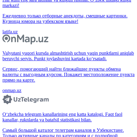
markazi!
Ежедневно только отборные анекдоты, смешные картинки.
Кузница юмора на узбекском языке!
latifa.uz
Valyutani yuqori kursda almashtirish uchun yaqin punktlarni aniqlab
beruvchi servis. Punkt joylashuvini kartada ko‘rsatadi.
Сервис, помогающий найти ближайшие пункты обмена
валюты с выгодным курсом. Покажет местоположение пункта
прямо на карте.
onmap.uz
O‘zbekcha telegram kanallarining eng katta katalogi. Faqt faol
kanallar, ruknlarda va batafsil statistikasi bilan.
Самый большой каталог телеграм каналов в Узбекистане.
Только активные каналы по категориям и с подробной