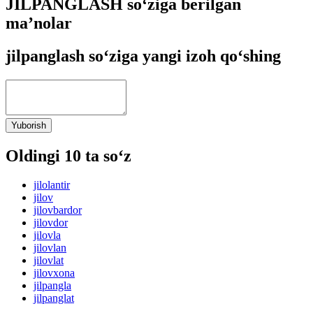
JILPANGLASH so‘ziga berilgan
ma’nolar
jilpanglash so‘ziga yangi izoh qo‘shing
Yuborish
Oldingi 10 ta so‘z
jilolantir
jilov
jilovbardor
jilovdor
jilovla
jilovlan
jilovlat
jilovxona
jilpangla
jilpanglat