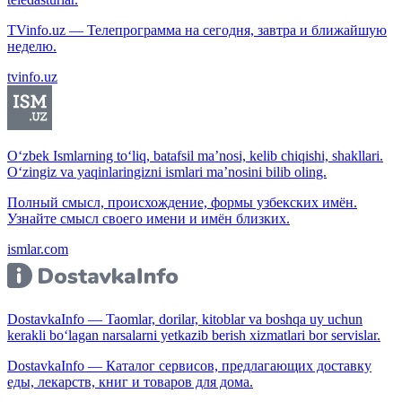
TVinfo.uz — Телепрограмма на сегодня, завтра и ближайшую
неделю.
tvinfo.uz
O‘zbek Ismlarning to‘liq, batafsil ma’nosi, kelib chiqishi, shakllari.
O‘zingiz va yaqinlaringizni ismlari ma’nosini bilib oling.
Полный смысл, происхождение, формы узбекских имён.
Узнайте смысл своего имени и имён близких.
ismlar.com
DostavkaInfo — Taomlar, dorilar, kitoblar va boshqa uy uchun
kerakli bo‘lagan narsalarni yetkazib berish xizmatlari bor servislar.
DostavkaInfo — Каталог сервисов, предлагающих доставку
еды, лекарств, книг и товаров для дома.