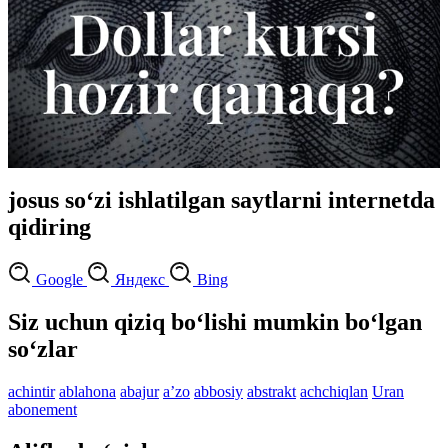
josus so‘zi ishlatilgan saytlarni internetda
qidiring
Google
Яндекс
Bing
Siz uchun qiziq bo‘lishi mumkin bo‘lgan
so‘zlar
achintir
ablahona
abajur
aʼzo
abbosiy
abstrakt
achchiqlan
Uran
abonement