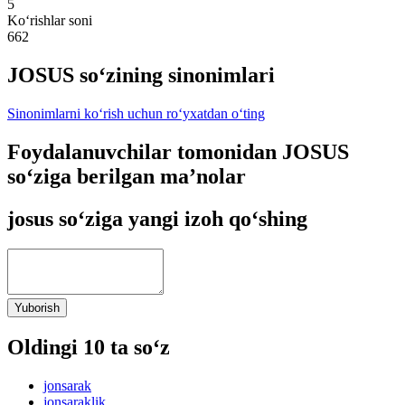
5
Ko‘rishlar soni
662
JOSUS so‘zining sinonimlari
Sinonimlarni ko‘rish uchun ro‘yxatdan o‘ting
Foydalanuvchilar tomonidan JOSUS
so‘ziga berilgan ma’nolar
josus so‘ziga yangi izoh qo‘shing
Yuborish
Oldingi 10 ta so‘z
jonsarak
jonsaraklik