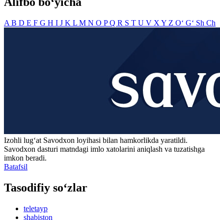
Alifbo bo‘yicha
A
B
D
E
F
G
H
I
J
K
L
M
N
O
P
Q
R
S
T
U
V
X
Y
Z
O‘
G‘
Sh
Ch
Izohli lugʻat
Savodxon
loyihasi bilan hamkorlikda yaratildi.
Savodxon dasturi matndagi imlo xatolarini aniqlash va tuzatishga
imkon beradi.
Batafsil
Tasodifiy so‘zlar
teletayp
shabiston