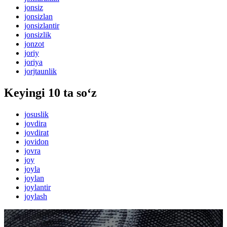
jonsiz
jonsizlan
jonsizlantir
jonsizlik
jonzot
joriy
joriya
jorjtaunlik
Keyingi 10 ta so‘z
josuslik
jovdira
jovdirat
jovidon
jovra
joy
joyla
joylan
joylantir
joylash