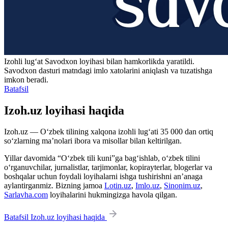
Izohli lugʻat
Savodxon
loyihasi bilan hamkorlikda yaratildi.
Savodxon dasturi matndagi imlo xatolarini aniqlash va tuzatishga
imkon beradi.
Batafsil
Izoh.uz loyihasi haqida
Izoh.uz — O‘zbek tilining xalqona izohli lug‘ati 35 000 dan ortiq
so‘zlarning ma’nolari ibora va misollar bilan keltirilgan.
Yillar davomida “O‘zbek tili kuni”ga bag‘ishlab, o‘zbek tilini
o‘rganuvchilar, jurnalistlar, tarjimonlar, kopirayterlar, blogerlar va
boshqalar uchun foydali loyihalarni ishga tushirishni an’anaga
aylantirganmiz. Bizning jamoa
Lotin.uz
,
Imlo.uz
,
Sinonim.uz
,
Sarlavha.com
loyihalarini hukmingizga havola qilgan.
Batafsil Izoh.uz loyihasi haqida