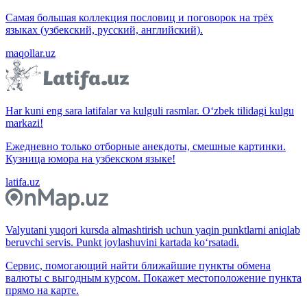
Самая большая коллекция пословиц и поговорок на трёх
языках (узбекский, русский, английский).
maqollar.uz
Har kuni eng sara latifalar va kulguli rasmlar. O‘zbek tilidagi kulgu
markazi!
Ежедневно только отборные анекдоты, смешные картинки.
Кузница юмора на узбекском языке!
latifa.uz
Valyutani yuqori kursda almashtirish uchun yaqin punktlarni aniqlab
beruvchi servis. Punkt joylashuvini kartada ko‘rsatadi.
Сервис, помогающий найти ближайшие пункты обмена
валюты с выгодным курсом. Покажет местоположение пункта
прямо на карте.