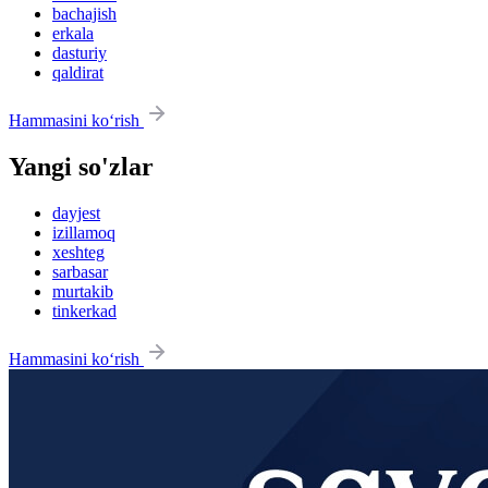
bachajish
erkala
dasturiy
qaldirat
Hammasini ko‘rish
Yangi so'zlar
dayjest
izillamoq
xeshteg
sarbasar
murtakib
tinkerkad
Hammasini ko‘rish