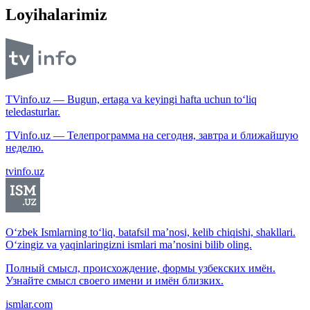
Loyihalarimiz
TVinfo.uz — Bugun, ertaga va keyingi hafta uchun to‘liq
teledasturlar.
TVinfo.uz — Телепрограмма на сегодня, завтра и ближайшую
неделю.
tvinfo.uz
O‘zbek Ismlarning to‘liq, batafsil ma’nosi, kelib chiqishi, shakllari.
O‘zingiz va yaqinlaringizni ismlari ma’nosini bilib oling.
Полный смысл, происхождение, формы узбекских имён.
Узнайте смысл своего имени и имён близких.
ismlar.com