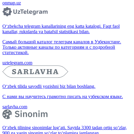
onmap.uz
O‘zbekcha telegram kanallarining eng katta katalogi. Faqt faol
kanallar, ruknlarda va batafsil statistikasi bilan.
Самый большой каталог телеграм каналов в Узбекистане.
Только активные каналы по категориям и с подробной
статистикой.
uztelegram.com
O‘zbek tilida savodli yozishni biz bilan boshlang.
С нами вы научитесь грамотно писать на узбекском языке.
sarlavha.com
O‘zbek tilining sinonimlar lug‘ati. Saytda 3300 tadan ortiq so‘zlar,
900 ga yaqin sinonim so‘zlar to‘plamiga jamlangan.