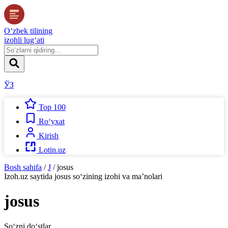
O‘zbek tilining
izohli lug‘ati
ЎЗ
Top 100
Ro‘yxat
Kirish
Lotin.uz
Bosh sahifa
/
J
/
josus
Izoh.uz
saytida
josus
so‘zining izohi va ma’nolari
josus
So‘zni do‘stlar