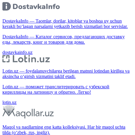
DostavkaInfo — Taomlar, dorilar, kitoblar va boshqa uy uchun
kerakli bo‘lagan narsalarni yetkazib berish xizmatlari bor servislar.
DostavkaInfo — Каталог сервисов, предлагающих доставку
еды, лекарств, книг и товаров для дома.
dostavkainfo.uz
Lotin.uz — foydalanuvchilarga berilgan matnni lotindan kirillga va
aksincha o‘girish xizmatini taklif etadi.
Lotin.uz — поможет транслитерировать с узбекской
кириллицы на латиницу и обратно. Легко!
lotin.uz
Maqol va naqllarning eng katta kolleksiyasi. Har bir maqol uchta
tilda (o‘zbek, rus, ingliz).