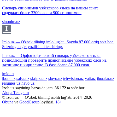
Словарь синонимов узбекского языка на нашем сайте
содержит более 3300 слов и 900 синонимов.
sinonim.uz
Imlo.uz — O'zbek tilining imlo lug'ati. Saytda 87 000 ortiq so'z bor.
So'zning to'g'ri yozilishini tekshiring.
Imlo.uz — Орфографический словарь узбекского языка
позволяющий проверить правописание узбекских слов на
латинице и кириллице. В базе более 87 000 слов.
imlo.uz
ibora.uz
salsa.uz
skripka.uz
slovo.uz
television.uz
vatt.uz
iboralar.uz
resumes.uz
havo.uz
Izoh.uz saytining bazasida jami
36 172
ta so‘z bor
Aloqa
Telegram
© Izoh.uz — O‘zbek tilining izohli lug‘ati, 2014–2026
Obuna
va
GoodGroup
loyihasi.
18+