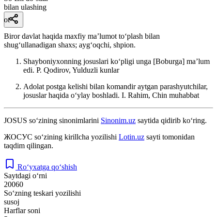
bilan ulashing
ot
Biror davlat haqida maxfiy maʼlumot toʻplash bilan
shugʻullanadigan shaxs; aygʻoqchi, shpion.
Shayboniyxonning josuslari koʻpligi unga [Boburga] maʼlum
edi.
P. Qodirov, Yulduzli kunlar
Adolat postga kelishi bilan komandir aytgan parashyutchilar,
josuslar haqida oʻylay boshladi.
I. Rahim, Chin muhabbat
JOSUS
so‘zining sinonimlarini
Sinonim.uz
saytida qidirib ko‘ring.
ЖОСУС
so‘zining kirillcha yozilishi
Lotin.uz
sayti tomonidan
taqdim qilingan.
Ro‘yxatga qo‘shish
Saytdagi o‘rni
20060
So‘zning teskari yozilishi
susoj
Harflar soni