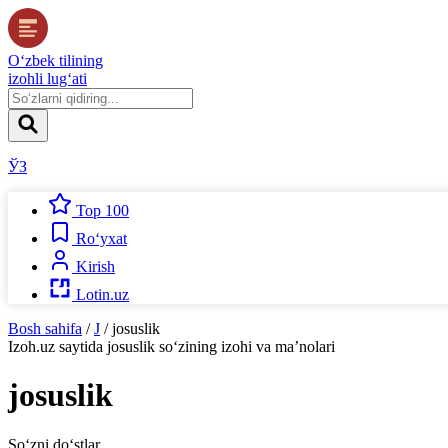
O‘zbek tilining
izohli lug‘ati
ЎЗ
Top 100
Ro‘yxat
Kirish
Lotin.uz
Bosh sahifa
/
J
/
josuslik
Izoh.uz
saytida
josuslik
so‘zining izohi va ma’nolari
josuslik
So‘zni do‘stlar