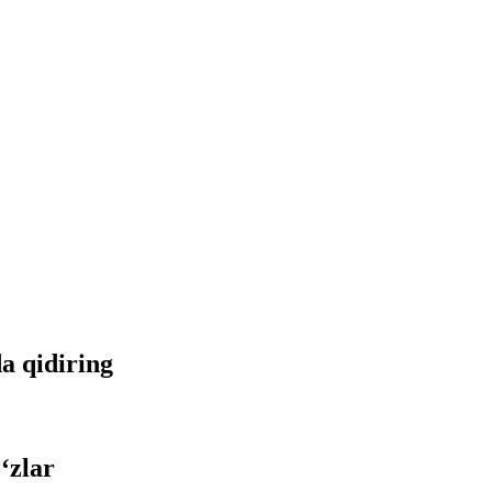
da qidiring
‘zlar