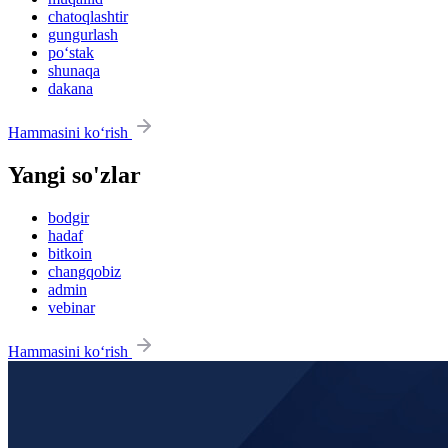
chatoqlashtir
gungurlash
po‘stak
shunaqa
dakana
Hammasini ko‘rish
Yangi so'zlar
bodgir
hadaf
bitkoin
changqobiz
admin
vebinar
Hammasini ko‘rish