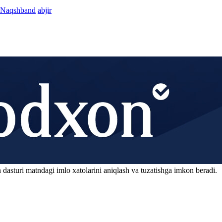
 Naqshband
abjir
 dasturi matndagi imlo xatolarini aniqlash va tuzatishga imkon beradi.