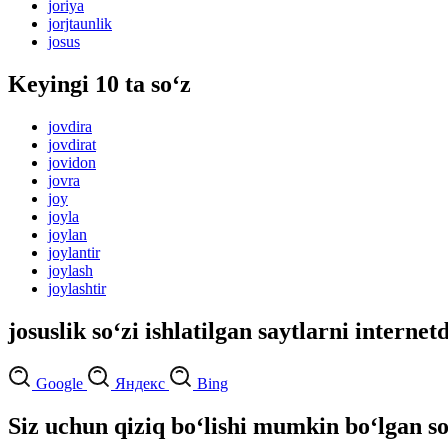
joriya
jorjtaunlik
josus
Keyingi 10 ta so‘z
jovdira
jovdirat
jovidon
jovra
joy
joyla
joylan
joylantir
joylash
joylashtir
josuslik so‘zi ishlatilgan saytlarni internet
Google
Яндекс
Bing
Siz uchun qiziq bo‘lishi mumkin bo‘lgan so