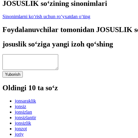
JOSUSLIK so‘zining sinonimlari
Sinonimlarni ko‘rish uchun ro‘yxatdan o‘ting
Foydalanuvchilar tomonidan JOSUSLIK so
josuslik so‘ziga yangi izoh qo‘shing
Yuborish
Oldingi 10 ta so‘z
jonsaraklik
jonsiz
jonsizlan
jonsizlantir
jonsizlik
jonzot
joriy