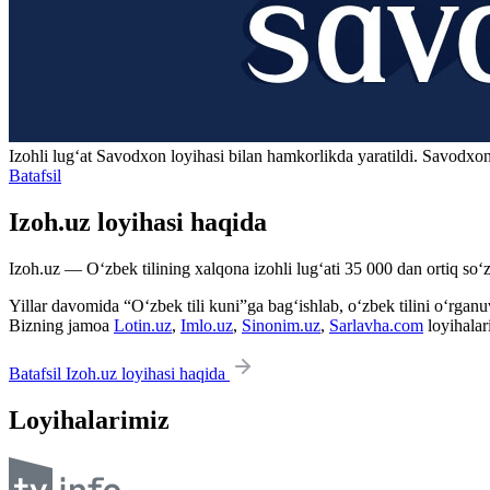
Izohli lugʻat
Savodxon
loyihasi bilan hamkorlikda yaratildi. Savodxon
Batafsil
Izoh.uz loyihasi haqida
Izoh.uz — O‘zbek tilining xalqona izohli lug‘ati 35 000 dan ortiq so‘zl
Yillar davomida “O‘zbek tili kuni”ga bag‘ishlab, o‘zbek tilini o‘rganuvc
Bizning jamoa
Lotin.uz
,
Imlo.uz
,
Sinonim.uz
,
Sarlavha.com
loyihalar
Batafsil Izoh.uz loyihasi haqida
Loyihalarimiz