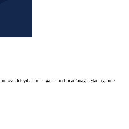
chun foydali loyihalarni ishga tushirishni an’anaga aylantirganmiz.