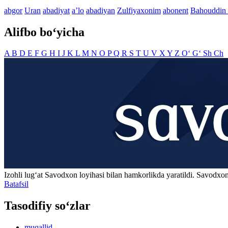
abgor
Uran
abadiyat
aʼlo
abadiyan
Zulfiyaxonim
abonent
Bahouddin
Alifbo bo‘yicha
A
B
D
E
F
G
H
I
J
K
L
M
N
O
P
Q
R
S
T
U
V
X
Y
Z
O‘
G‘
Sh
Ch
Izohli lugʻat
Savodxon
loyihasi bilan hamkorlikda yaratildi. Savodxon
Batafsil
Tasodifiy so‘zlar
muqallid