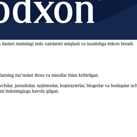
 dasturi matndagi imlo xatolarini aniqlash va tuzatishga imkon beradi.
arning ma’nolari ibora va misollar bilan keltirilgan.
hilar, jurnalistlar, tarjimonlar, kopirayterlar, blogerlar va boshqalar u
ini hukmingizga havola qilgan.