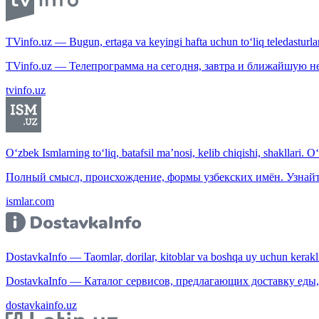
TVinfo.uz — Bugun, ertaga va keyingi hafta uchun to‘liq teledasturlar
TVinfo.uz — Телепрограмма на сегодня, завтра и ближайшую н
tvinfo.uz
O‘zbek Ismlarning to‘liq, batafsil ma’nosi, kelib chiqishi, shakllari. O
Полный смысл, происхождение, формы узбекских имён. Узнайт
ismlar.com
DostavkaInfo — Taomlar, dorilar, kitoblar va boshqa uy uchun kerakli b
DostavkaInfo — Каталог сервисов, предлагающих доставку еды, 
dostavkainfo.uz