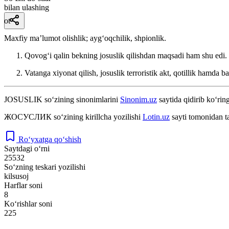
bilan ulashing
ot
Maxfiy maʼlumot olishlik; aygʻoqchilik, shpionlik.
Qovogʻi qalin bekning josuslik qilishdan maqsadi ham shu edi.
Vatanga xiyonat qilish, josuslik terroristik akt, qotillik hamda 
JOSUSLIK
so‘zining sinonimlarini
Sinonim.uz
saytida qidirib ko‘ring
ЖОСУСЛИК
so‘zining kirillcha yozilishi
Lotin.uz
sayti tomonidan t
Ro‘yxatga qo‘shish
Saytdagi o‘rni
25532
So‘zning teskari yozilishi
kilsusoj
Harflar soni
8
Ko‘rishlar soni
225