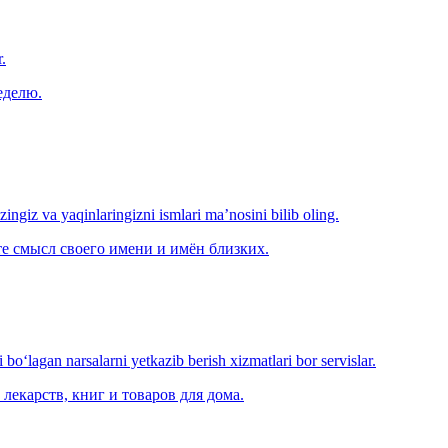
.
еделю.
‘zingiz va yaqinlaringizni ismlari ma’nosini bilib oling.
е смысл своего имени и имён близких.
o‘lagan narsalarni yetkazib berish xizmatlari bor servislar.
лекарств, книг и товаров для дома.