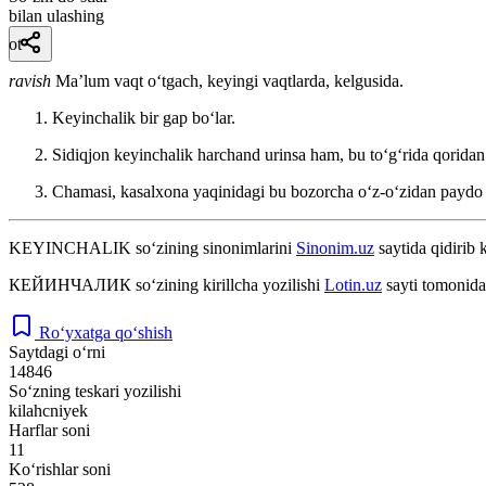
bilan ulashing
ot
ravish
Maʼlum vaqt oʻtgach, keyingi vaqtlarda, kelgusida.
Keyinchalik bir gap boʻlar.
Sidiqjon keyinchalik harchand urinsa ham, bu toʻgʻrida qorida
Chamasi, kasalxona yaqinidagi bu bozorcha oʻz-oʻzidan paydo boʻ
KEYINCHALIK
so‘zining sinonimlarini
Sinonim.uz
saytida qidirib 
КЕЙИНЧАЛИК
so‘zining kirillcha yozilishi
Lotin.uz
sayti tomonida
Ro‘yxatga qo‘shish
Saytdagi o‘rni
14846
So‘zning teskari yozilishi
kilahcniyek
Harflar soni
11
Ko‘rishlar soni