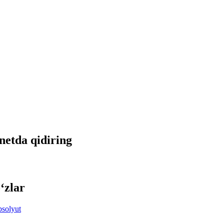
rnetda qidiring
‘zlar
bsolyut