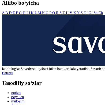
Alifbo bo‘yicha
A
B
D
E
F
G
H
I
J
K
L
M
N
O
P
Q
R
S
T
U
V
X
Y
Z
O‘
G‘
Sh
Ch
Izohli lugʻat
Savodxon
loyihasi bilan hamkorlikda yaratildi. Savodxon
Batafsil
Tasodifiy so‘zlar
norizo
boyalich
muloyim