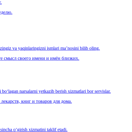
.
еделю.
‘zingiz va yaqinlaringizni ismlari ma’nosini bilib oling.
е смысл своего имени и имён близких.
o‘lagan narsalarni yetkazib berish xizmatlari bor servislar.
лекарств, книг и товаров для дома.
ncha o‘girish xizmatini taklif etadi.