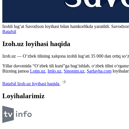
Izohli lugʻat
Savodxon
loyihasi bilan hamkorlikda yaratildi. Savodxon
Batafsil
Izoh.uz loyihasi haqida
Izoh.uz — O‘zbek tilining xalqona izohli lug‘ati 35 000 dan ortiq so‘zl
Yillar davomida “O‘zbek tili kuni”ga bag‘ishlab, o‘zbek tilini o‘rganuvc
Bizning jamoa
Lotin.uz
,
Imlo.uz
,
Sinonim.uz
,
Sarlavha.com
loyihalar
Batafsil Izoh.uz loyihasi haqida
Loyihalarimiz