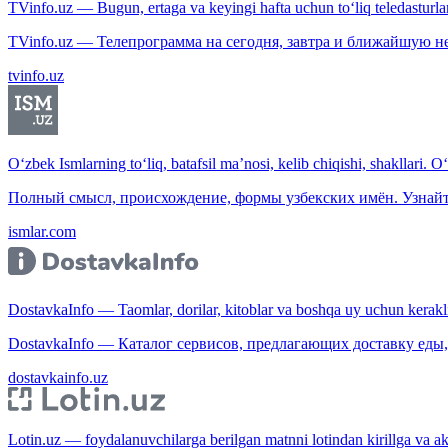
TVinfo.uz — Bugun, ertaga va keyingi hafta uchun to‘liq teledasturlar
TVinfo.uz — Телепрограмма на сегодня, завтра и ближайшую н
tvinfo.uz
O‘zbek Ismlarning to‘liq, batafsil ma’nosi, kelib chiqishi, shakllari. O
Полный смысл, происхождение, формы узбекских имён. Узнайт
ismlar.com
DostavkaInfo — Taomlar, dorilar, kitoblar va boshqa uy uchun kerakli b
DostavkaInfo — Каталог сервисов, предлагающих доставку еды, 
dostavkainfo.uz
Lotin.uz — foydalanuvchilarga berilgan matnni lotindan kirillga va aksi