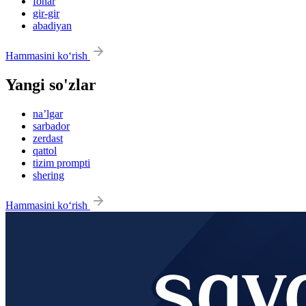
fonar
gir-gir
abadiyan
Hammasini ko‘rish
Yangi so'zlar
na’lgar
sarbador
zerdast
qattol
tizim prompti
shering
Hammasini ko‘rish