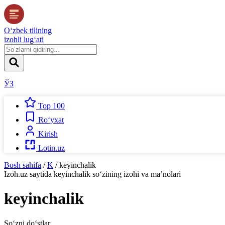
O‘zbek tilining
izohli lug‘ati
ЎЗ
Top 100
Ro‘yxat
Kirish
Lotin.uz
Bosh sahifa
/
K
/
keyinchalik
Izoh.uz
saytida
keyinchalik
so‘zining izohi va ma’nolari
keyinchalik
So‘zni do‘stlar