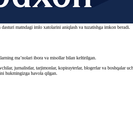
 dasturi matndagi imlo xatolarini aniqlash va tuzatishga imkon beradi.
arning ma’nolari ibora va misollar bilan keltirilgan.
hilar, jurnalistlar, tarjimonlar, kopirayterlar, blogerlar va boshqalar u
ini hukmingizga havola qilgan.