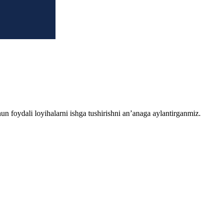
chun foydali loyihalarni ishga tushirishni an’anaga aylantirganmiz.