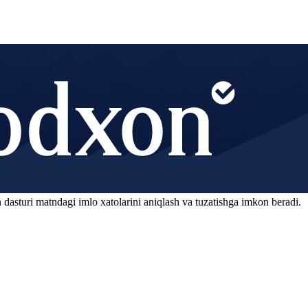
 dasturi matndagi imlo xatolarini aniqlash va tuzatishga imkon beradi.