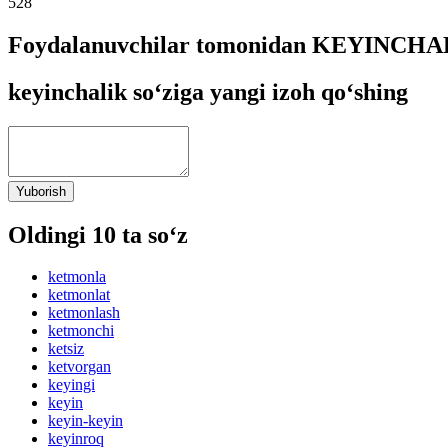
528
Foydalanuvchilar tomonidan KEYINCHALI
keyinchalik so‘ziga yangi izoh qo‘shing
Yuborish
Oldingi 10 ta so‘z
ketmonla
ketmonlat
ketmonlash
ketmonchi
ketsiz
ketvorgan
keyingi
keyin
keyin-keyin
keyinroq