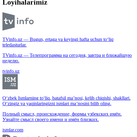
Loyihalarimiz
TVinfo.uz — Bugun, ertaga va keyingi hafta uchun to‘liq
teledasturlar.
TVinfo.uz — Телепрограмма на сегодня, завтра и ближайшую
неделю.
tvinfo.uz
O‘zbek Ismlarning to‘liq, batafsil ma’nosi, kelib chiqishi, shakllari.
O‘zingiz va yaqinlaringizni ismlari ma’nosini bilib oling.
Полный смысл, происхождение, формы узбекских имён.
Узнайте смысл своего имени и имён близких.
ismlar.com