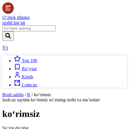
O‘zbek tilining
izohli lug‘ati
ЎЗ
Top 100
Ro‘yxat
Kirish
Lotin.uz
Bosh sahifa
/
K
/
ko‘rimsiz
Izoh.uz
saytida
ko‘rimsiz
so‘zining izohi va ma’nolari
ko‘rimsiz
So‘zni do‘stlar