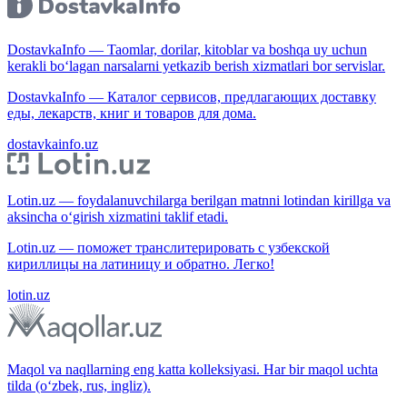
DostavkaInfo — Taomlar, dorilar, kitoblar va boshqa uy uchun
kerakli bo‘lagan narsalarni yetkazib berish xizmatlari bor servislar.
DostavkaInfo — Каталог сервисов, предлагающих доставку
еды, лекарств, книг и товаров для дома.
dostavkainfo.uz
Lotin.uz — foydalanuvchilarga berilgan matnni lotindan kirillga va
aksincha o‘girish xizmatini taklif etadi.
Lotin.uz — поможет транслитерировать с узбекской
кириллицы на латиницу и обратно. Легко!
lotin.uz
Maqol va naqllarning eng katta kolleksiyasi. Har bir maqol uchta
tilda (o‘zbek, rus, ingliz).