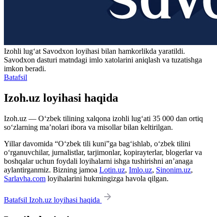
Izohli lugʻat
Savodxon
loyihasi bilan hamkorlikda yaratildi.
Savodxon dasturi matndagi imlo xatolarini aniqlash va tuzatishga
imkon beradi.
Batafsil
Izoh.uz loyihasi haqida
Izoh.uz — O‘zbek tilining xalqona izohli lug‘ati 35 000 dan ortiq
so‘zlarning ma’nolari ibora va misollar bilan keltirilgan.
Yillar davomida “O‘zbek tili kuni”ga bag‘ishlab, o‘zbek tilini
o‘rganuvchilar, jurnalistlar, tarjimonlar, kopirayterlar, blogerlar va
boshqalar uchun foydali loyihalarni ishga tushirishni an’anaga
aylantirganmiz. Bizning jamoa
Lotin.uz
,
Imlo.uz
,
Sinonim.uz
,
Sarlavha.com
loyihalarini hukmingizga havola qilgan.
Batafsil Izoh.uz loyihasi haqida