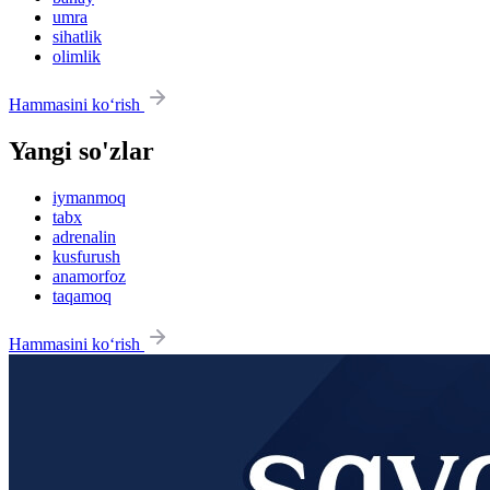
umra
sihatlik
olimlik
Hammasini ko‘rish
Yangi so'zlar
iymanmoq
tabx
adrenalin
kusfurush
anamorfoz
taqamoq
Hammasini ko‘rish