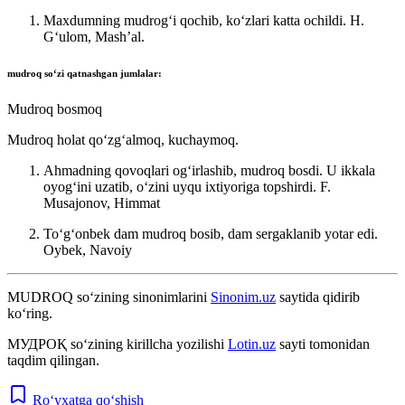
Maxdumning mudrogʻi qochib, koʻzlari katta ochildi.
H.
Gʻulom, Mashʼal.
mudroq
soʻzi qatnashgan jumlalar:
Mudroq bosmoq
Mudroq holat qoʻzgʻalmoq, kuchaymoq.
Ahmadning qovoqlari ogʻirlashib, mudroq bosdi. U ikkala
oyogʻini uzatib, oʻzini uyqu ixtiyoriga topshirdi.
F.
Musajonov, Himmat
Toʻgʻonbek dam mudroq bosib, dam sergaklanib yotar edi.
Oybek, Navoiy
MUDROQ
so‘zining sinonimlarini
Sinonim.uz
saytida qidirib
ko‘ring.
МУДРОҚ
so‘zining kirillcha yozilishi
Lotin.uz
sayti tomonidan
taqdim qilingan.
Ro‘yxatga qo‘shish