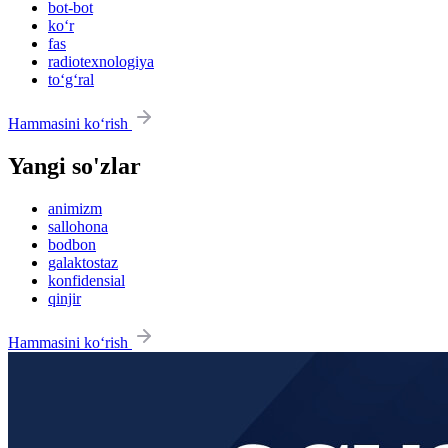
bot-bot
ko‘r
fas
radiotexnologiya
to‘g‘ral
Hammasini ko‘rish
Yangi so'zlar
animizm
sallohona
bodbon
galaktostaz
konfidensial
qinjir
Hammasini ko‘rish