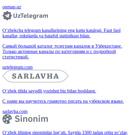
onmap.uz
O‘zbekcha telegram kanallarining eng katta katalogi. Faqt faol
kanallar, ruknlarda va batafsil statistikasi bilan.
Самый большой каталог телеграм каналов в Узбекистане.
Только активные каналы по категориям и с подробной
статистикой.
uztelegram.com
O‘zbek tilida savodli yozishni biz bilan boshlang.
С нами вы научитесь грамотно писать на узбекском языке.
sarlavha.com
O‘zbek tilining sinonimlar lug‘ati. Saytda 3300 tadan ortiq so‘zlar,