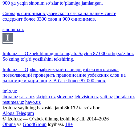
900 ga yaqin sinonim so‘zlar to‘plamiga jamlangan.
Словарь синонимов узбекского языка на нашем сайте
содержит более 3300 слов и 900 синонимов.
sinonim.uz
Imlo.uz — O'zbek tilining imlo lug'ati. Saytda 87 000 ortiq so'z bor.
So'zning to'g'ri yozilishini tekshiring.
Imlo.uz — Орфографический словарь узбекского языка
позволяющий проверить правописание узбекских слов на
латинице и кириллице. В базе более 87 000 слов.
imlo.uz
ibora.uz
salsa.uz
skripka.uz
slovo.uz
television.uz
vatt.uz
iboralar.uz
resumes.uz
havo.uz
Izoh.uz saytining bazasida jami
36 172
ta so‘z bor
Aloqa
Telegram
© Izoh.uz — O‘zbek tilining izohli lug‘ati, 2014–2026
Obuna
va
GoodGroup
loyihasi.
18+