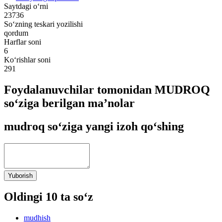
Saytdagi o‘rni
23736
So‘zning teskari yozilishi
qordum
Harflar soni
6
Ko‘rishlar soni
291
Foydalanuvchilar tomonidan MUDROQ
so‘ziga berilgan ma’nolar
mudroq so‘ziga yangi izoh qo‘shing
Yuborish
Oldingi 10 ta so‘z
mudhish