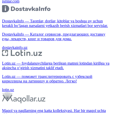
ismlar.com
DostavkaInfo — Taomlar, dorilar, kitoblar va boshqa uy uchun
kerakli bo‘lagan narsalarni yetkazib berish xizmatlari bor servislar.
DostavkaInfo — Каталог сервисов, предлагающих доставку
еды, лекарств, книг и товаров для дома.
dostavkainfo.uz
Lotin.uz — foydalanuvchilarga berilgan matnni lotindan kirillga va
aksincha o‘girish xizmatini taklif etadi.
Lotin.uz — поможет транслитерировать с узбекской
кириллицы на латиницу и обратно. Легко!
lotin.uz
Maqol va naqllarning eng katta kolleksiyasi. Har bir maqol uchta