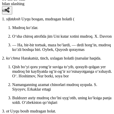
bilan ulashing
sifat
1.
sifatdosh
Uyqu bosgan, mudragan holatli (
Mudroq koʻzlar.
Oʻsha chiroq atrofida jim Uni kutar xotini mudroq.
X. Davron
— Ha, bir-bir tortsak, maza boʻlardi, — dedi horgʻin, mudroq
koʻzli boshqa biri.
Oybek, Quyosh qoraymas
2.
koʻchma
Harakatsiz, tinch, uxlagan holatli (narsalar haqida.
Qish boʻyi qoru yomgʻir suviga toʻyib, qorayib qolgan yer
mudroq bir kayfiyatda ogʻir-ogʻir xoʻrsinayotganga oʻxshaydi.
Oʻ. Hoshimov, Nur borki, soya bor
Namanganning azamat chinorlari mudroq uyquda.
S.
Siyoyev, Erkaklar ertagi
Buldozer asriy mudroq choʻlni uygʻotib, uning koʻksiga panja
soldi.
Oʻzbekiston qoʻriqlari
3.
ot
Uyqu bosib mudragan holat.