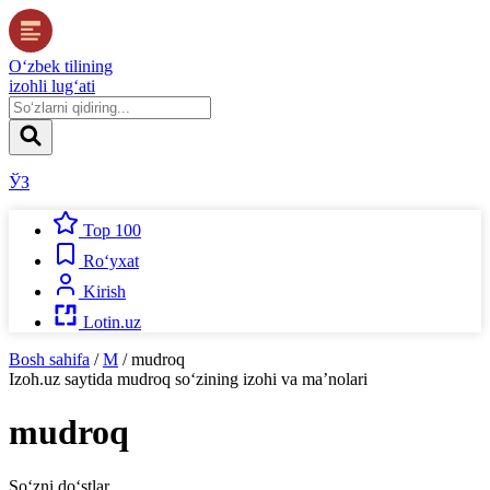
O‘zbek tilining
izohli lug‘ati
ЎЗ
Top 100
Ro‘yxat
Kirish
Lotin.uz
Bosh sahifa
/
M
/
mudroq
Izoh.uz
saytida
mudroq
so‘zining izohi va ma’nolari
mudroq
So‘zni do‘stlar