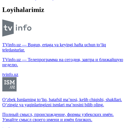
Loyihalarimiz
TVinfo.uz — Bugun, ertaga va keyingi hafta uchun to‘liq
teledasturlar.
TVinfo.uz — Телепрограмма на сегодня, завтра и ближайшую
неделю.
tvinfo.uz
O‘zbek Ismlarning to‘liq, batafsil ma’nosi, kelib chiqishi, shakllari.
O‘zingiz va yaqinlaringizni ismlari ma’nosini bilib oling.
Полный смысл, происхождение, формы узбекских имён.
Узнайте смысл своего имени и имён близких.