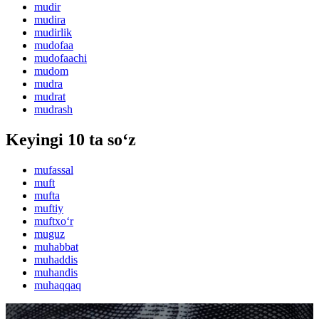
mudir
mudira
mudirlik
mudofaa
mudofaachi
mudom
mudra
mudrat
mudrash
Keyingi 10 ta so‘z
mufassal
muft
mufta
muftiy
muftxo‘r
muguz
muhabbat
muhaddis
muhandis
muhaqqaq