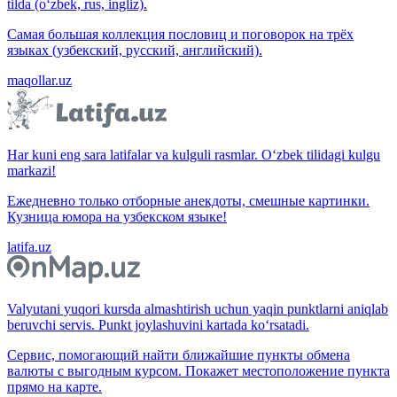
tilda (o‘zbek, rus, ingliz).
Самая большая коллекция пословиц и поговорок на трёх
языках (узбекский, русский, английский).
maqollar.uz
Har kuni eng sara latifalar va kulguli rasmlar. O‘zbek tilidagi kulgu
markazi!
Ежедневно только отборные анекдоты, смешные картинки.
Кузница юмора на узбекском языке!
latifa.uz
Valyutani yuqori kursda almashtirish uchun yaqin punktlarni aniqlab
beruvchi servis. Punkt joylashuvini kartada ko‘rsatadi.
Сервис, помогающий найти ближайшие пункты обмена
валюты с выгодным курсом. Покажет местоположение пункта
прямо на карте.