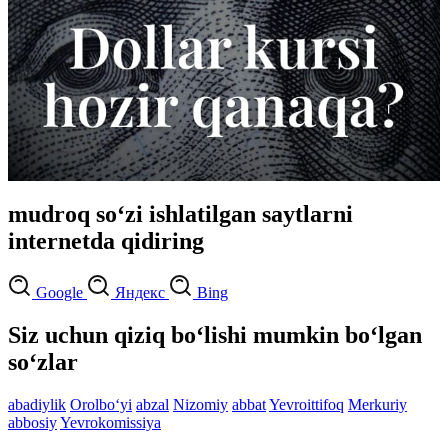
mudroq so‘zi ishlatilgan saytlarni
internetda qidiring
Google
Яндекс
Bing
Siz uchun qiziq bo‘lishi mumkin bo‘lgan
so‘zlar
abadiylik
Orolbo‘yi
abzal
Nizomiy
abbat
Yevroittifoq
Merkuriy
abbosiy
Yevrokomissiya