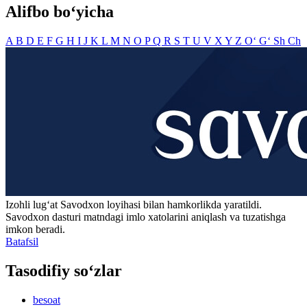
Alifbo bo‘yicha
A
B
D
E
F
G
H
I
J
K
L
M
N
O
P
Q
R
S
T
U
V
X
Y
Z
O‘
G‘
Sh
Ch
Izohli lugʻat
Savodxon
loyihasi bilan hamkorlikda yaratildi.
Savodxon dasturi matndagi imlo xatolarini aniqlash va tuzatishga
imkon beradi.
Batafsil
Tasodifiy so‘zlar
besoat