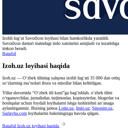
Izohli lugʻat
Savodxon
loyihasi bilan hamkorlikda yaratildi.
Savodxon dasturi matndagi imlo xatolarini aniqlash va tuzatishga
imkon beradi.
Batafsil
Izoh.uz loyihasi haqida
Izoh.uz — O‘zbek tilining xalqona izohli lug‘ati 35 000 dan ortiq
so‘zlarning ma’nolari ibora va misollar bilan keltirilgan.
Yillar davomida “O‘zbek tili kuni”ga bag‘ishlab, o‘zbek tilini
o‘rganuvchilar, jurnalistlar, tarjimonlar, kopirayterlar, blogerlar va
boshqalar uchun foydali loyihalarni ishga tushirishni an’anaga
aylantirganmiz. Bizning jamoa
Lotin.uz
,
Imlo.uz
,
Sinonim.uz
,
Sarlavha.com
loyihalarini hukmingizga havola qilgan.
Batafsil Izoh.uz loyihasi haqida