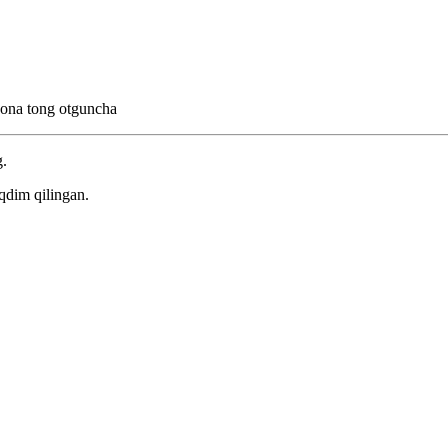
ʻona tong otguncha
g.
qdim qilingan.