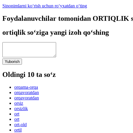
Sinonimlarni ko‘rish uchun ro‘yxatdan o‘ting
Foydalanuvchilar tomonidan ORTIQLIK so
ortiqlik so‘ziga yangi izoh qo‘shing
Yuborish
Oldingi 10 ta so‘z
orqama-orqa
orqavoratdan
orqavoratdan
orsiz
orsizlik
ort
ort
ort-old
ortil