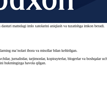
 dasturi matndagi imlo xatolarini aniqlash va tuzatishga imkon beradi.
arning ma’nolari ibora va misollar bilan keltirilgan.
hilar, jurnalistlar, tarjimonlar, kopirayterlar, blogerlar va boshqalar u
ini hukmingizga havola qilgan.