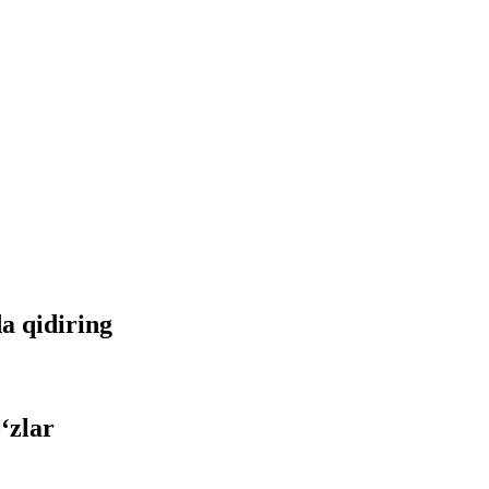
da qidiring
‘zlar