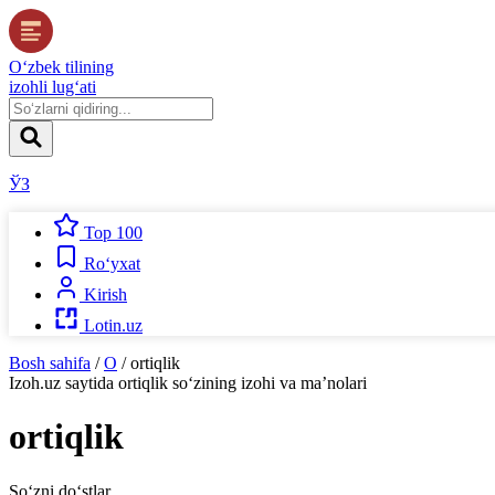
O‘zbek tilining
izohli lug‘ati
ЎЗ
Top 100
Ro‘yxat
Kirish
Lotin.uz
Bosh sahifa
/
O
/
ortiqlik
Izoh.uz
saytida
ortiqlik
so‘zining izohi va ma’nolari
ortiqlik
So‘zni do‘stlar