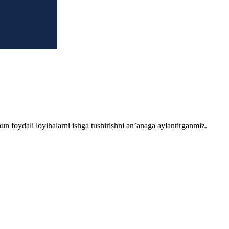
chun foydali loyihalarni ishga tushirishni an’anaga aylantirganmiz.