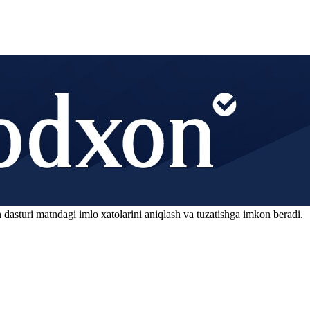
 dasturi matndagi imlo xatolarini aniqlash va tuzatishga imkon beradi.