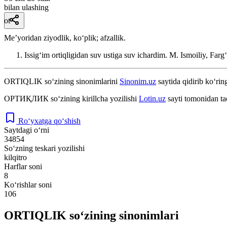
bilan ulashing
ot
Meʼyoridan ziyodlik, koʻplik; afzallik.
Issigʻim ortiqligidan suv ustiga suv ichardim.
M. Ismoiliy, Farg
ORTIQLIK
so‘zining sinonimlarini
Sinonim.uz
saytida qidirib ko‘rin
ОРТИҚЛИК
so‘zining kirillcha yozilishi
Lotin.uz
sayti tomonidan ta
Ro‘yxatga qo‘shish
Saytdagi o‘rni
34854
So‘zning teskari yozilishi
kilqitro
Harflar soni
8
Ko‘rishlar soni
106
ORTIQLIK so‘zining sinonimlari