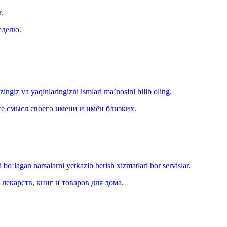
.
еделю.
‘zingiz va yaqinlaringizni ismlari ma’nosini bilib oling.
е смысл своего имени и имён близких.
o‘lagan narsalarni yetkazib berish xizmatlari bor servislar.
лекарств, книг и товаров для дома.