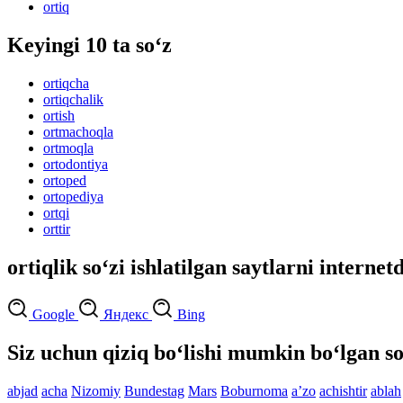
ortiq
Keyingi 10 ta so‘z
ortiqcha
ortiqchalik
ortish
ortmachoqla
ortmoqla
ortodontiya
ortoped
ortopediya
ortqi
orttir
ortiqlik so‘zi ishlatilgan saytlarni internet
Google
Яндекс
Bing
Siz uchun qiziq bo‘lishi mumkin bo‘lgan so
abjad
acha
Nizomiy
Bundestag
Mars
Boburnoma
aʼzo
achishtir
ablah