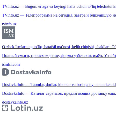
TVinfo.uz — Bugun, ertaga va keyingi hafta uchun to‘liq teledasturlar
TVinfo.uz — Телепрограмма на сегодня, завтра и ближайшую н
tvinfo.uz
O‘zbek Ismlarning to‘liq, batafsil ma’nosi, kelib chiqishi, shakllari. O
Полный смысл, происхождение, формы узбекских имён. Узнайт
ismlar.com
DostavkaInfo — Taomlar, dorilar, kitoblar va boshqa uy uchun kerakli b
DostavkaInfo — Каталог сервисов, предлагающих доставку еды, 
dostavkainfo.uz