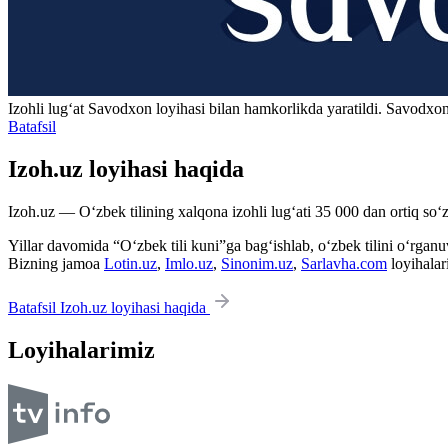
Izohli lugʻat
Savodxon
loyihasi bilan hamkorlikda yaratildi. Savodxon
Batafsil
Izoh.uz loyihasi haqida
Izoh.uz — O‘zbek tilining xalqona izohli lug‘ati 35 000 dan ortiq so‘zl
Yillar davomida “O‘zbek tili kuni”ga bag‘ishlab, o‘zbek tilini o‘rganuvc
Bizning jamoa
Lotin.uz
,
Imlo.uz
,
Sinonim.uz
,
Sarlavha.com
loyihalar
Batafsil Izoh.uz loyihasi haqida
Loyihalarimiz