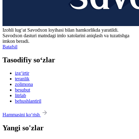
Izohli lugʻat
Savodxon
loyihasi bilan hamkorlikda yaratildi.
Savodxon dasturi matndagi imlo xatolarini aniqlash va tuzatishga
imkon beradi.
Batafsil
Tasodifiy so‘zlar
izg‘irtir
teranlik
zolimona
besubut
litrlab
behushlantiril
Hammasini ko‘rish
Yangi so'zlar