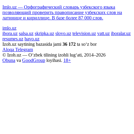
Imlo.uz — Орфографический словарь узбекского языка
позволяющий проверить правописание узбекских слов на
латинице и кириллице. В базе более 87 000 слов.
imlo.uz
ibora.uz
salsa.uz
skripka.uz
slovo.uz
television.uz
vatt.uz
iboralar.uz
resumes.uz
havo.uz
Izoh.uz saytining bazasida jami
36 172
ta so‘z bor
Aloqa
Telegram
© Izoh.uz — O‘zbek tilining izohli lug‘ati, 2014–2026
Obuna
va
GoodGroup
loyihasi.
18+