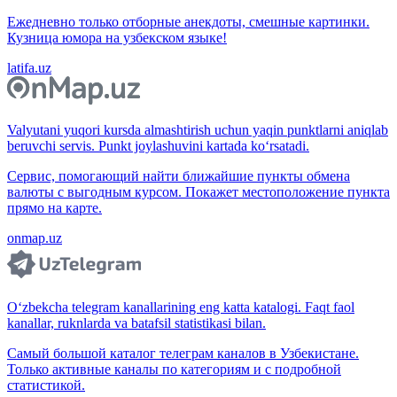
Ежедневно только отборные анекдоты, смешные картинки.
Кузница юмора на узбекском языке!
latifa.uz
Valyutani yuqori kursda almashtirish uchun yaqin punktlarni aniqlab
beruvchi servis. Punkt joylashuvini kartada ko‘rsatadi.
Сервис, помогающий найти ближайшие пункты обмена
валюты с выгодным курсом. Покажет местоположение пункта
прямо на карте.
onmap.uz
O‘zbekcha telegram kanallarining eng katta katalogi. Faqt faol
kanallar, ruknlarda va batafsil statistikasi bilan.
Самый большой каталог телеграм каналов в Узбекистане.
Только активные каналы по категориям и с подробной
статистикой.