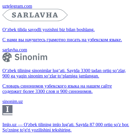
uztelegram.com
O‘zbek tilida savodli yozishni biz bilan boshlang.
С нами вы научитесь грамотно писать на узбекском языке.
sarlavha.com
O‘zbek tilining sinonimlar lug‘ati. Saytda 3300 tadan ortiq so‘zlar,
900 ga yaqin sinonim so‘zlar to‘plamiga jamlangan.
Словарь синонимов узбекского языка на нашем сайте
содержит более 3300 слов и 900 синонимов.
sinonim.uz
Imlo.uz — O'zbek tilining imlo lug'ati. Saytda 87 000 ortiq so'z bor.
So'zning to'g'ri yozilishini tekshiring.