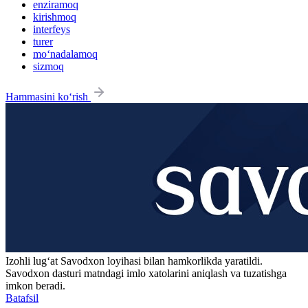
enziramoq
kirishmoq
interfeys
turer
mo‘nadalamoq
sizmoq
Hammasini ko‘rish
Izohli lugʻat
Savodxon
loyihasi bilan hamkorlikda yaratildi.
Savodxon dasturi matndagi imlo xatolarini aniqlash va tuzatishga
imkon beradi.
Batafsil