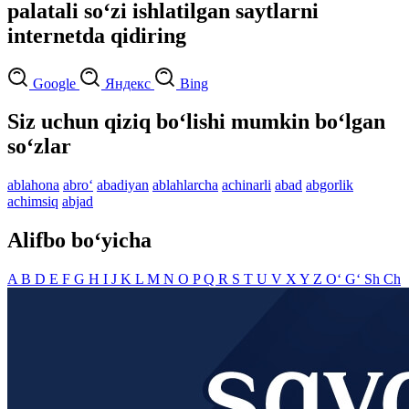
palatali so‘zi ishlatilgan saytlarni
internetda qidiring
Google
Яндекс
Bing
Siz uchun qiziq bo‘lishi mumkin bo‘lgan
so‘zlar
ablahona
abro‘
abadiyan
ablahlarcha
achinarli
abad
abgorlik
achimsiq
abjad
Alifbo bo‘yicha
A
B
D
E
F
G
H
I
J
K
L
M
N
O
P
Q
R
S
T
U
V
X
Y
Z
O‘
G‘
Sh
Ch