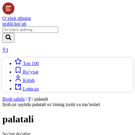
O‘zbek tilining
izohli lug‘ati
ЎЗ
Top 100
Ro‘yxat
Kirish
Lotin.uz
Bosh sahifa
/
P
/
palatali
Izoh.uz
saytida
palatali
so‘zining izohi va ma’nolari
palatali
So‘zni do‘stlar