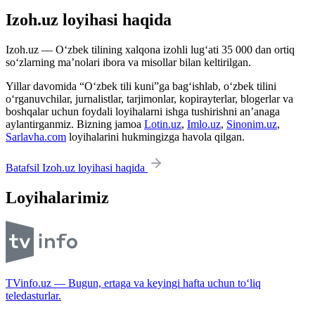
Izoh.uz loyihasi haqida
Izoh.uz — O‘zbek tilining xalqona izohli lug‘ati 35 000 dan ortiq
so‘zlarning ma’nolari ibora va misollar bilan keltirilgan.
Yillar davomida “O‘zbek tili kuni”ga bag‘ishlab, o‘zbek tilini
o‘rganuvchilar, jurnalistlar, tarjimonlar, kopirayterlar, blogerlar va
boshqalar uchun foydali loyihalarni ishga tushirishni an’anaga
aylantirganmiz. Bizning jamoa
Lotin.uz
,
Imlo.uz
,
Sinonim.uz
,
Sarlavha.com
loyihalarini hukmingizga havola qilgan.
Batafsil Izoh.uz loyihasi haqida
Loyihalarimiz
TVinfo.uz — Bugun, ertaga va keyingi hafta uchun to‘liq
teledasturlar.