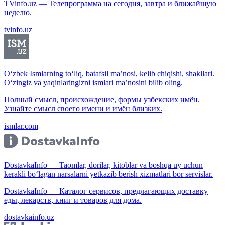
TVinfo.uz — Телепрограмма на сегодня, завтра и ближайшую
неделю.
tvinfo.uz
O‘zbek Ismlarning to‘liq, batafsil ma’nosi, kelib chiqishi, shakllari.
O‘zingiz va yaqinlaringizni ismlari ma’nosini bilib oling.
Полный смысл, происхождение, формы узбекских имён.
Узнайте смысл своего имени и имён близких.
ismlar.com
DostavkaInfo — Taomlar, dorilar, kitoblar va boshqa uy uchun
kerakli bo‘lagan narsalarni yetkazib berish xizmatlari bor servislar.
DostavkaInfo — Каталог сервисов, предлагающих доставку
еды, лекарств, книг и товаров для дома.
dostavkainfo.uz