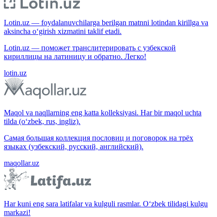
Lotin.uz — foydalanuvchilarga berilgan matnni lotindan kirillga va
aksincha o‘girish xizmatini taklif etadi.
Lotin.uz — поможет транслитерировать с узбекской
кириллицы на латиницу и обратно. Легко!
lotin.uz
Maqol va naqllarning eng katta kolleksiyasi. Har bir maqol uchta
tilda (o‘zbek, rus, ingliz).
Самая большая коллекция пословиц и поговорок на трёх
языках (узбекский, русский, английский).
maqollar.uz
Har kuni eng sara latifalar va kulguli rasmlar. O‘zbek tilidagi kulgu
markazi!