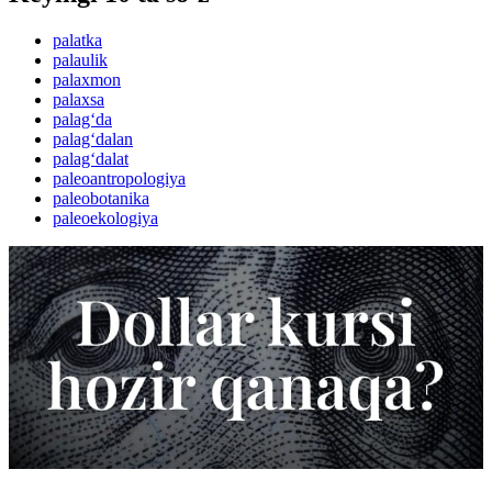
palatka
palaulik
palaxmon
palaxsa
palag‘da
palag‘dalan
palag‘dalat
paleoantropologiya
paleobotanika
paleoekologiya