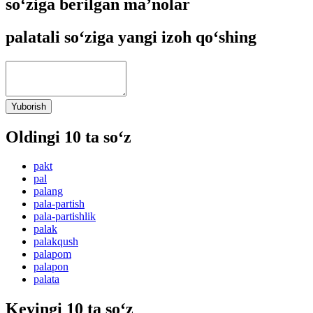
so‘ziga berilgan ma’nolar
palatali so‘ziga yangi izoh qo‘shing
Yuborish
Oldingi 10 ta so‘z
pakt
pal
palang
pala-partish
pala-partishlik
palak
palakqush
palapom
palapon
palata
Keyingi 10 ta so‘z