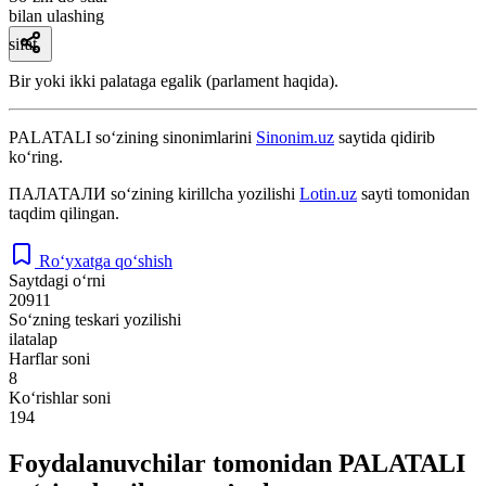
bilan ulashing
sifat
Bir yoki ikki palataga egalik (parlament haqida).
PALATALI
so‘zining sinonimlarini
Sinonim.uz
saytida qidirib
ko‘ring.
ПАЛАТАЛИ
so‘zining kirillcha yozilishi
Lotin.uz
sayti tomonidan
taqdim qilingan.
Ro‘yxatga qo‘shish
Saytdagi o‘rni
20911
So‘zning teskari yozilishi
ilatalap
Harflar soni
8
Ko‘rishlar soni
194
Foydalanuvchilar tomonidan PALATALI