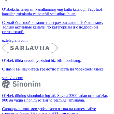
O‘zbekcha telegram kanallarining eng katta katalogi. Faqt faol
kanallar, ruknlarda va batafsil statistikasi bilan.
Самый большой каталог телеграм каналов в Узбекистане.
Только активные каналы по категориям и с подробной
статистикой.
uztelegram.com
O‘zbek tilida savodli yozishni biz bilan boshlang.
С нами вы научитесь грамотно писать на узбекском языке.
sarlavha.com
O‘zbek tilining sinonimlar lug‘ati. Saytda 3300 tadan ortiq so‘zlar,
900 ga yaqin sinonim so‘zlar to‘plamiga jamlangan.
Словарь синонимов узбекского языка на нашем сайте
содержит более 3300 слов и 900 синонимов.