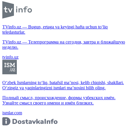
TVinfo.uz — Bugun, ertaga va keyingi hafta uchun to‘liq
teledasturlar.
TVinfo.uz — Телепрограмма на сегодня, завтра и ближайшую
неделю.
tvinfo.uz
O‘zbek Ismlarning to‘liq, batafsil ma’nosi, kelib chiqishi, shakllari.
O‘zingiz va yaqinlaringizni ismlari ma’nosini bilib oling.
Полный смысл, происхождение, формы узбекских имён.
Узнайте смысл своего имени и имён близких.
ismlar.com