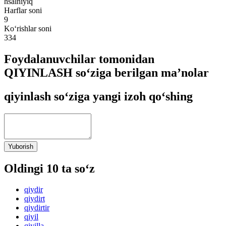
hsalniyiq
Harflar soni
9
Ko‘rishlar soni
334
Foydalanuvchilar tomonidan
QIYINLASH so‘ziga berilgan ma’nolar
qiyinlash so‘ziga yangi izoh qo‘shing
Yuborish
Oldingi 10 ta so‘z
qiydir
qiydirt
qiydirtir
qiyil
qiyilla