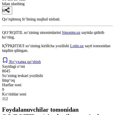
bilan ulashing
fe’l
Qoʻrqitmoq feʼlining majhul nisbati.
QO‘RQITIL
so‘zining sinonimlarini
Sinonim.uz
saytida qidirib
ko‘ring.
ҚЎРҚИТИЛ
so‘zining kirillcha yozilishi
Lotin.uz
sayti tomonidan
taqdim qilingan.
Ro‘yxatga qo‘shish
Saytdagi o‘rni
8045
So‘zning teskari yozilishi
litiqr‘oq
Harflar soni
9
Ko‘rishlar soni
112
Foydalanuvchilar tomonidan