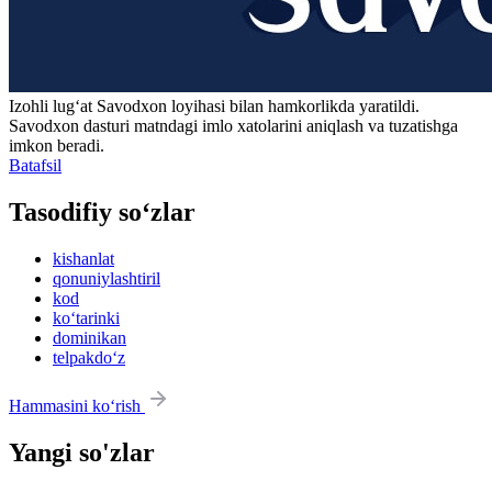
Izohli lugʻat
Savodxon
loyihasi bilan hamkorlikda yaratildi.
Savodxon dasturi matndagi imlo xatolarini aniqlash va tuzatishga
imkon beradi.
Batafsil
Tasodifiy so‘zlar
kishanlat
qonuniylashtiril
kod
ko‘tarinki
dominikan
telpakdo‘z
Hammasini ko‘rish
Yangi so'zlar