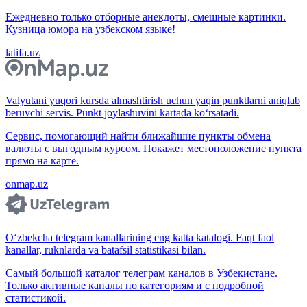
Ежедневно только отборные анекдоты, смешные картинки.
Кузница юмора на узбекском языке!
latifa.uz
Valyutani yuqori kursda almashtirish uchun yaqin punktlarni aniqlab
beruvchi servis. Punkt joylashuvini kartada ko‘rsatadi.
Сервис, помогающий найти ближайшие пункты обмена
валюты с выгодным курсом. Покажет местоположение пункта
прямо на карте.
onmap.uz
O‘zbekcha telegram kanallarining eng katta katalogi. Faqt faol
kanallar, ruknlarda va batafsil statistikasi bilan.
Самый большой каталог телеграм каналов в Узбекистане.
Только активные каналы по категориям и с подробной
статистикой.