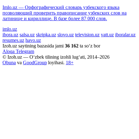
Imlo.uz — Орфографический словарь узбекского языка
позволяющий проверить правописание узбекских слов на
латинице и кириллице. В базе более 87 000 слов.
imlo.uz
ibora.uz
salsa.uz
skripka.uz
slovo.uz
television.uz
vatt.uz
iboralar.uz
resumes.uz
havo.uz
Izoh.uz saytining bazasida jami
36 162
ta so‘z bor
Aloqa
Telegram
© Izoh.uz — O‘zbek tilining izohli lug‘ati, 2014–2026
Obuna
va
GoodGroup
loyihasi.
18+