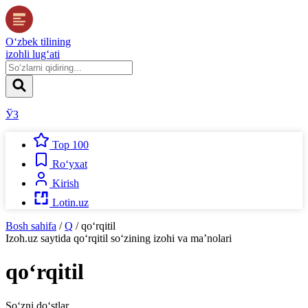
O‘zbek tilining
izohli lug‘ati
ЎЗ
Top 100
Ro‘yxat
Kirish
Lotin.uz
Bosh sahifa
/
Q
/
qo‘rqitil
Izoh.uz
saytida
qo‘rqitil
so‘zining izohi va ma’nolari
qo‘rqitil
So‘zni do‘stlar