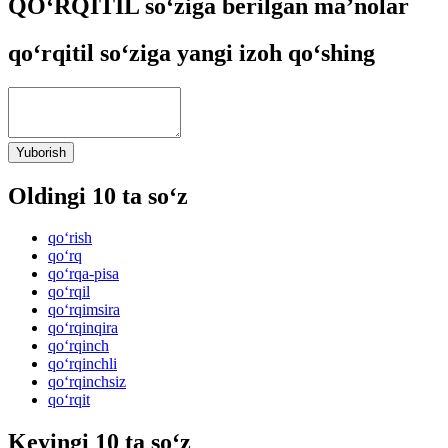
QO‘RQITIL so‘ziga berilgan ma’nolar
qo‘rqitil so‘ziga yangi izoh qo‘shing
Yuborish
Oldingi 10 ta so‘z
qo‘rish
qo‘rq
qo‘rqa-pisa
qo‘rqil
qo‘rqimsira
qo‘rqinqira
qo‘rqinch
qo‘rqinchli
qo‘rqinchsiz
qo‘rqit
Keyingi 10 ta so‘z