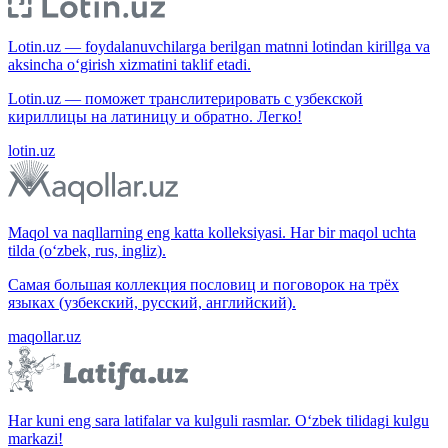
Lotin.uz — foydalanuvchilarga berilgan matnni lotindan kirillga va
aksincha o‘girish xizmatini taklif etadi.
Lotin.uz — поможет транслитерировать с узбекской
кириллицы на латиницу и обратно. Легко!
lotin.uz
Maqol va naqllarning eng katta kolleksiyasi. Har bir maqol uchta
tilda (o‘zbek, rus, ingliz).
Самая большая коллекция пословиц и поговорок на трёх
языках (узбекский, русский, английский).
maqollar.uz
Har kuni eng sara latifalar va kulguli rasmlar. O‘zbek tilidagi kulgu
markazi!