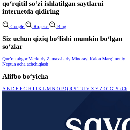
qo‘rqitil so‘zi ishlatilgan saytlarni
internetda qidiring
Google
Яндекс
Bing
Siz uchun qiziq bo‘lishi mumkin bo‘lgan
so‘zlar
Qurʼon
abgor
Merkuriy
Zamaxshariy
Minorayi Kalon
Marg‘inoniy
Neptun
acha
achchiqlash
Alifbo bo‘yicha
A
B
D
E
F
G
H
I
J
K
L
M
N
O
P
Q
R
S
T
U
V
X
Y
Z
O‘
G‘
Sh
Ch