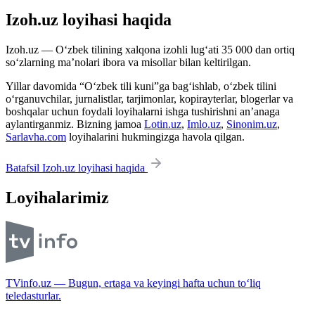
Izoh.uz loyihasi haqida
Izoh.uz — O‘zbek tilining xalqona izohli lug‘ati 35 000 dan ortiq
so‘zlarning ma’nolari ibora va misollar bilan keltirilgan.
Yillar davomida “O‘zbek tili kuni”ga bag‘ishlab, o‘zbek tilini
o‘rganuvchilar, jurnalistlar, tarjimonlar, kopirayterlar, blogerlar va
boshqalar uchun foydali loyihalarni ishga tushirishni an’anaga
aylantirganmiz. Bizning jamoa
Lotin.uz
,
Imlo.uz
,
Sinonim.uz
,
Sarlavha.com
loyihalarini hukmingizga havola qilgan.
Batafsil Izoh.uz loyihasi haqida
Loyihalarimiz
TVinfo.uz — Bugun, ertaga va keyingi hafta uchun to‘liq
teledasturlar.