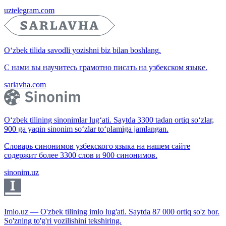
uztelegram.com
O‘zbek tilida savodli yozishni biz bilan boshlang.
С нами вы научитесь грамотно писать на узбекском языке.
sarlavha.com
O‘zbek tilining sinonimlar lug‘ati. Saytda 3300 tadan ortiq so‘zlar,
900 ga yaqin sinonim so‘zlar to‘plamiga jamlangan.
Словарь синонимов узбекского языка на нашем сайте
содержит более 3300 слов и 900 синонимов.
sinonim.uz
Imlo.uz — O'zbek tilining imlo lug'ati. Saytda 87 000 ortiq so'z bor.
So'zning to'g'ri yozilishini tekshiring.