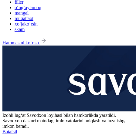
filler
o‘ng‘aylamoq
mangal
muqattaot
xo‘jako‘rsin
skam
Hammasini ko‘rish
Izohli lugʻat
Savodxon
loyihasi bilan hamkorlikda yaratildi.
Savodxon dasturi matndagi imlo xatolarini aniqlash va tuzatishga
imkon beradi.
Batafsil