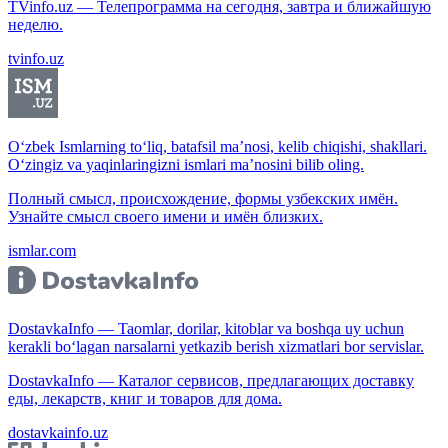
TVinfo.uz — Телепрограмма на сегодня, завтра и ближайшую
неделю.
tvinfo.uz
O‘zbek Ismlarning to‘liq, batafsil ma’nosi, kelib chiqishi, shakllari.
O‘zingiz va yaqinlaringizni ismlari ma’nosini bilib oling.
Полный смысл, происхождение, формы узбекских имён.
Узнайте смысл своего имени и имён близких.
ismlar.com
DostavkaInfo — Taomlar, dorilar, kitoblar va boshqa uy uchun
kerakli bo‘lagan narsalarni yetkazib berish xizmatlari bor servislar.
DostavkaInfo — Каталог сервисов, предлагающих доставку
еды, лекарств, книг и товаров для дома.
dostavkainfo.uz