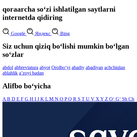
qoraarcha so‘zi ishlatilgan saytlarni
internetda qidiring
Google
Яндекс
Bing
Siz uchun qiziq bo‘lishi mumkin bo‘lgan
so‘zlar
abdol
abbreviatura
abyot
Orolbo‘yi
abadiy
abadiyan
achchiqlan
ablahlik
aʼzoyi badan
Alifbo bo‘yicha
A
B
D
E
F
G
H
I
J
K
L
M
N
O
P
Q
R
S
T
U
V
X
Y
Z
O‘
G‘
Sh
Ch