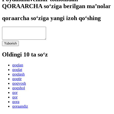
QORAARCHA so‘ziga berilgan ma’nolar
qoraarcha so‘ziga yangi izoh qo‘shing
Yuborish
Oldingi 10 ta so‘z
qoqlan
qoqlat
qoqlash
qoqtir
qoqvosh
qoqshol
qor
qor
qora
qoraandiz