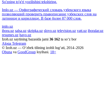
So'zning to'g'ri yozilishini tekshiring.
Imlo.uz — Орфографический словарь узбекского языка
позволяющий проверить правописание узбекских слов на
латинице и кириллице. В базе более 87 000 слов.
imlo.uz
ibora.uz
salsa.uz
skripka.uz
slovo.uz
television.uz
vatt.uz
iboralar.uz
resumes.uz
havo.uz
Izoh.uz saytining bazasida jami
36 162
ta so‘z bor
Aloqa
Telegram
© Izoh.uz — O‘zbek tilining izohli lug‘ati, 2014–2026
Obuna
va
GoodGroup
loyihasi.
18+