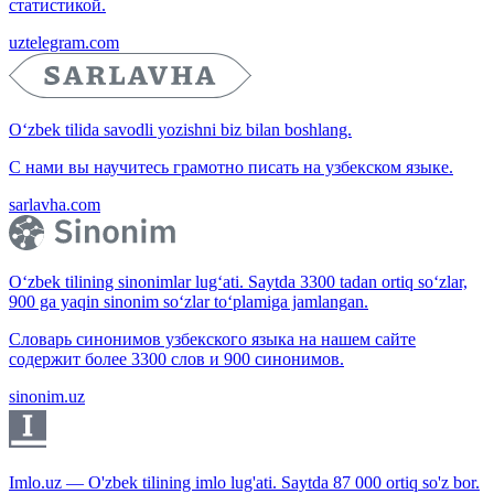
статистикой.
uztelegram.com
O‘zbek tilida savodli yozishni biz bilan boshlang.
С нами вы научитесь грамотно писать на узбекском языке.
sarlavha.com
O‘zbek tilining sinonimlar lug‘ati. Saytda 3300 tadan ortiq so‘zlar,
900 ga yaqin sinonim so‘zlar to‘plamiga jamlangan.
Словарь синонимов узбекского языка на нашем сайте
содержит более 3300 слов и 900 синонимов.
sinonim.uz
Imlo.uz — O'zbek tilining imlo lug'ati. Saytda 87 000 ortiq so'z bor.