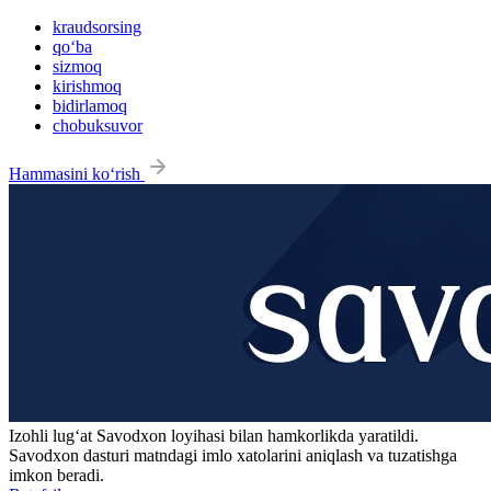
kraudsorsing
qo‘ba
sizmoq
kirishmoq
bidirlamoq
chobuksuvor
Hammasini ko‘rish
Izohli lugʻat
Savodxon
loyihasi bilan hamkorlikda yaratildi.
Savodxon dasturi matndagi imlo xatolarini aniqlash va tuzatishga
imkon beradi.