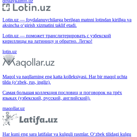
dostavkainfo.uz
Lotin.uz — foydalanuvchilarga berilgan matnni lotindan kirillga va
aksincha o‘girish xizmatini taklif etadi.
Lotin.uz — поможет транслитерировать с узбекской
кириллицы на латиницу и обратно. Легко!
lotin.uz
Maqol va naqllarning eng katta kolleksiyasi. Har bir maqol uchta
tilda (o‘zbek, rus, ingliz).
Самая большая коллекция пословиц и поговорок на трёх
языках (узбекский, русский, английский).
maqollar.uz
Har kuni eng sara latifalar va kulguli rasmlar. O‘zbek tilidagi kulgu