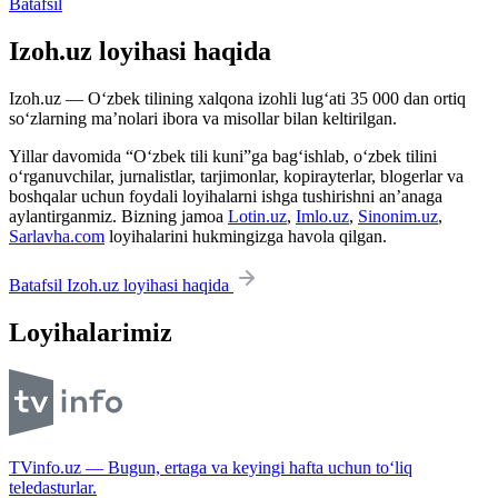
Batafsil
Izoh.uz loyihasi haqida
Izoh.uz — O‘zbek tilining xalqona izohli lug‘ati 35 000 dan ortiq
so‘zlarning ma’nolari ibora va misollar bilan keltirilgan.
Yillar davomida “O‘zbek tili kuni”ga bag‘ishlab, o‘zbek tilini
o‘rganuvchilar, jurnalistlar, tarjimonlar, kopirayterlar, blogerlar va
boshqalar uchun foydali loyihalarni ishga tushirishni an’anaga
aylantirganmiz. Bizning jamoa
Lotin.uz
,
Imlo.uz
,
Sinonim.uz
,
Sarlavha.com
loyihalarini hukmingizga havola qilgan.
Batafsil Izoh.uz loyihasi haqida
Loyihalarimiz
TVinfo.uz — Bugun, ertaga va keyingi hafta uchun to‘liq
teledasturlar.