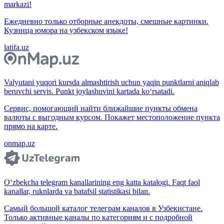
markazi!
Ежедневно только отборные анекдоты, смешные картинки.
Кузница юмора на узбекском языке!
latifa.uz
Valyutani yuqori kursda almashtirish uchun yaqin punktlarni aniqlab
beruvchi servis. Punkt joylashuvini kartada ko‘rsatadi.
Сервис, помогающий найти ближайшие пункты обмена
валюты с выгодным курсом. Покажет местоположение пункта
прямо на карте.
onmap.uz
O‘zbekcha telegram kanallarining eng katta katalogi. Faqt faol
kanallar, ruknlarda va batafsil statistikasi bilan.
Самый большой каталог телеграм каналов в Узбекистане.
Только активные каналы по категориям и с подробной