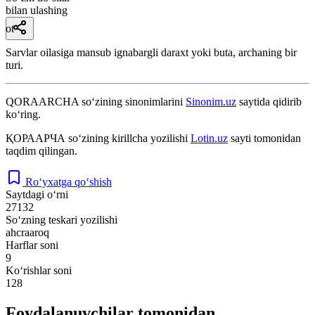
bilan ulashing
ot
Sarvlar oilasiga mansub ignabargli daraxt yoki buta, archaning bir
turi.
QORAARCHA
so‘zining sinonimlarini
Sinonim.uz
saytida qidirib
ko‘ring.
ҚОРААРЧА
so‘zining kirillcha yozilishi
Lotin.uz
sayti tomonidan
taqdim qilingan.
Ro‘yxatga qo‘shish
Saytdagi o‘rni
27132
So‘zning teskari yozilishi
ahcraaroq
Harflar soni
9
Ko‘rishlar soni
128
Foydalanuvchilar tomonidan