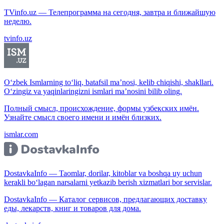
TVinfo.uz — Телепрограмма на сегодня, завтра и ближайшую
неделю.
tvinfo.uz
O‘zbek Ismlarning to‘liq, batafsil ma’nosi, kelib chiqishi, shakllari.
O‘zingiz va yaqinlaringizni ismlari ma’nosini bilib oling.
Полный смысл, происхождение, формы узбекских имён.
Узнайте смысл своего имени и имён близких.
ismlar.com
DostavkaInfo — Taomlar, dorilar, kitoblar va boshqa uy uchun
kerakli bo‘lagan narsalarni yetkazib berish xizmatlari bor servislar.
DostavkaInfo — Каталог сервисов, предлагающих доставку
еды, лекарств, книг и товаров для дома.