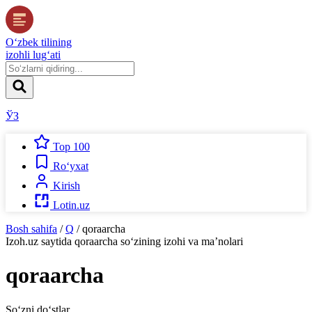
O‘zbek tilining
izohli lug‘ati
ЎЗ
Top 100
Ro‘yxat
Kirish
Lotin.uz
Bosh sahifa
/
Q
/
qoraarcha
Izoh.uz
saytida
qoraarcha
so‘zining izohi va ma’nolari
qoraarcha
So‘zni do‘stlar