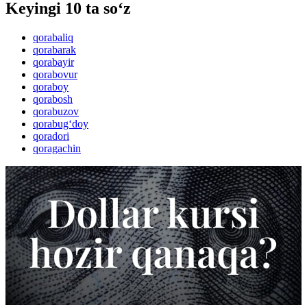
Keyingi 10 ta so‘z
qorabaliq
qorabarak
qorabayir
qorabovur
qoraboy
qorabosh
qorabuzov
qorabug‘doy
qoradori
qoragachin