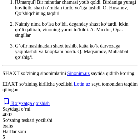
[Umarqul] Bir minutlar chamasi yotib qoldi. Birdaniga yuragi
hovliqib, shaxt oʻrnidan turib, yoʻlga tushdi.
O. Husanov,
Qoʻshiqchining taqdiri
Naimiy nima boʻlsa boʻldi, deganday shaxt koʻtardi, lekin
qoʻli qaltirab, vinoning yarmi toʻkildi.
A. Muxtor, Opa-
singillar
Gʻofir mashinadan shaxt tushib, katta koʻk darvozaga
yaqinlashdi va knopkani bosdi.
Q. Maqsumov, Muhabbat
qoʻshigʻi
SHAXT
so‘zining sinonimlarini
Sinonim.uz
saytida qidirib ko‘ring.
ШАХТ
so‘zining kirillcha yozilishi
Lotin.uz
sayti tomonidan taqdim
qilingan.
Ro‘yxatga qo‘shish
Saytdagi o‘rni
4002
So‘zning teskari yozilishi
txahs
Harflar soni
5