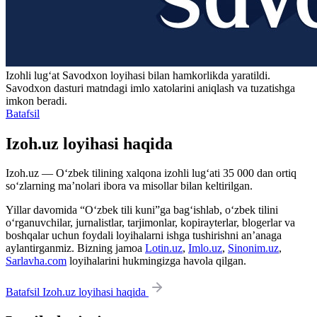
Izohli lugʻat
Savodxon
loyihasi bilan hamkorlikda yaratildi.
Savodxon dasturi matndagi imlo xatolarini aniqlash va tuzatishga
imkon beradi.
Batafsil
Izoh.uz loyihasi haqida
Izoh.uz — O‘zbek tilining xalqona izohli lug‘ati 35 000 dan ortiq
so‘zlarning ma’nolari ibora va misollar bilan keltirilgan.
Yillar davomida “O‘zbek tili kuni”ga bag‘ishlab, o‘zbek tilini
o‘rganuvchilar, jurnalistlar, tarjimonlar, kopirayterlar, blogerlar va
boshqalar uchun foydali loyihalarni ishga tushirishni an’anaga
aylantirganmiz. Bizning jamoa
Lotin.uz
,
Imlo.uz
,
Sinonim.uz
,
Sarlavha.com
loyihalarini hukmingizga havola qilgan.
Batafsil Izoh.uz loyihasi haqida