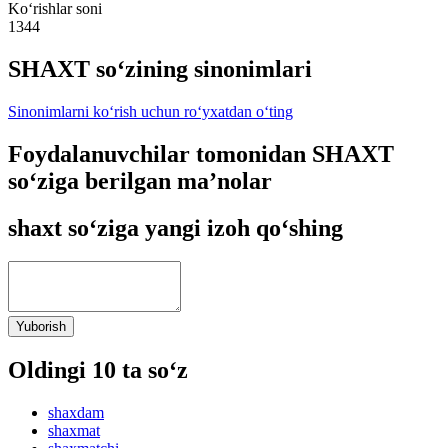
Ko‘rishlar soni
1344
SHAXT so‘zining sinonimlari
Sinonimlarni ko‘rish uchun ro‘yxatdan o‘ting
Foydalanuvchilar tomonidan SHAXT
so‘ziga berilgan ma’nolar
shaxt so‘ziga yangi izoh qo‘shing
Yuborish
Oldingi 10 ta so‘z
shaxdam
shaxmat