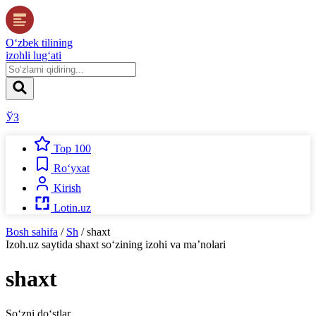
O‘zbek tilining
izohli lug‘ati
ЎЗ
Top 100
Ro‘yxat
Kirish
Lotin.uz
Bosh sahifa
/
Sh
/
shaxt
Izoh.uz
saytida
shaxt
so‘zining izohi va ma’nolari
shaxt
So‘zni do‘stlar