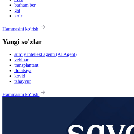
barham ber
gal
ko‘r
Hammasini ko‘rish
Yangi so'zlar
sun’iy intellekt agenti (AI Agent)
vebinar
transplantant
flotatsiya
kovid
tahayyur
Hammasini ko‘rish