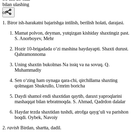
bilan ulashing
ot
1. Biror ish-harakatni bajarishga intilish, berilish holati, darajasi.
Mamat polvon, deyman, yutqizgan kishiday shaxtingiz past.
S. Anorboyev, Mehr
Hozir 10-brigadada oʻzi mashina haydayapti. Shaxti durust.
Qahramonnoma
Uning shaxtin bukolmas Na issiq va na sovuq.
Q.
Muhammadiy
Sen oʻzing ham oynaga qara-chi, qirchillama shaxting
qolmagan
Shukrullo, Umrim boricha
Daydi shamol endi shaxtidan qaytib, daraxt yaproqlarini
mashaqqat bilan tebratmoqda. S.
Ahmad, Qadrdon dalalar
Haydar tezda shaxtidan tushdi, atrofga qaygʻuli va parishon
boqdi.
Oybek, Navoiy
2.
ravish
Birdan, shartta, dadil.