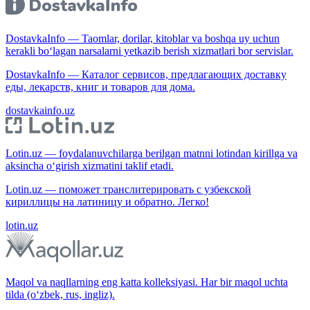
DostavkaInfo — Taomlar, dorilar, kitoblar va boshqa uy uchun
kerakli bo‘lagan narsalarni yetkazib berish xizmatlari bor servislar.
DostavkaInfo — Каталог сервисов, предлагающих доставку
еды, лекарств, книг и товаров для дома.
dostavkainfo.uz
Lotin.uz — foydalanuvchilarga berilgan matnni lotindan kirillga va
aksincha o‘girish xizmatini taklif etadi.
Lotin.uz — поможет транслитерировать с узбекской
кириллицы на латиницу и обратно. Легко!
lotin.uz
Maqol va naqllarning eng katta kolleksiyasi. Har bir maqol uchta
tilda (o‘zbek, rus, ingliz).