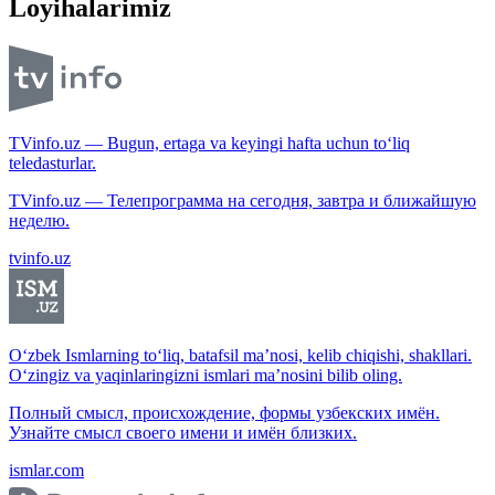
Loyihalarimiz
TVinfo.uz — Bugun, ertaga va keyingi hafta uchun to‘liq
teledasturlar.
TVinfo.uz — Телепрограмма на сегодня, завтра и ближайшую
неделю.
tvinfo.uz
O‘zbek Ismlarning to‘liq, batafsil ma’nosi, kelib chiqishi, shakllari.
O‘zingiz va yaqinlaringizni ismlari ma’nosini bilib oling.
Полный смысл, происхождение, формы узбекских имён.
Узнайте смысл своего имени и имён близких.
ismlar.com