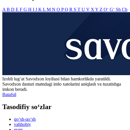
A
B
D
E
F
G
H
I
J
K
L
M
N
O
P
Q
R
S
T
U
V
X
Y
Z
O‘
G‘
Sh
Ch
Izohli lugʻat
Savodxon
loyihasi bilan hamkorlikda yaratildi.
Savodxon dasturi matndagi imlo xatolarini aniqlash va tuzatishga
imkon beradi.
Batafsil
Tasodifiy so‘zlar
qo‘sh-qo‘sh
vahhobiy
even