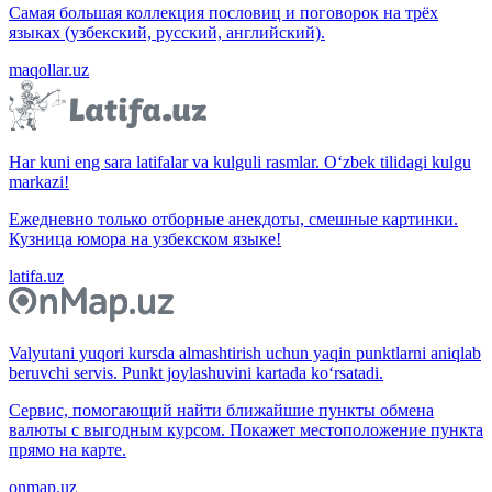
Самая большая коллекция пословиц и поговорок на трёх
языках (узбекский, русский, английский).
maqollar.uz
Har kuni eng sara latifalar va kulguli rasmlar. O‘zbek tilidagi kulgu
markazi!
Ежедневно только отборные анекдоты, смешные картинки.
Кузница юмора на узбекском языке!
latifa.uz
Valyutani yuqori kursda almashtirish uchun yaqin punktlarni aniqlab
beruvchi servis. Punkt joylashuvini kartada ko‘rsatadi.
Сервис, помогающий найти ближайшие пункты обмена
валюты с выгодным курсом. Покажет местоположение пункта
прямо на карте.
onmap.uz