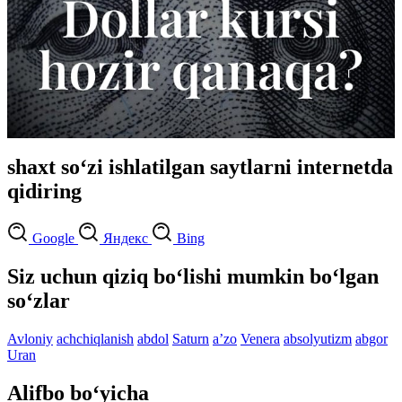
shaxt so‘zi ishlatilgan saytlarni internetda
qidiring
Google
Яндекс
Bing
Siz uchun qiziq bo‘lishi mumkin bo‘lgan
so‘zlar
Avloniy
achchiqlanish
abdol
Saturn
aʼzo
Venera
absolyutizm
abgor
Uran
Alifbo bo‘yicha