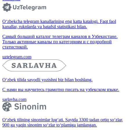
O‘zbekcha telegram kanallarining eng katta katalogi. Faqt faol
kanallar, ruknlarda va batafsil statistikasi bilan.
Самый большой каталог телеграм каналов в Узбекистане.
Только активные каналы по категориям и с подробной
статистикой.
uztelegram.com
O‘zbek tilida savodli yozishni biz bilan boshlang.
С нами вы научитесь грамотно писать на узбекском языке.
sarlavha.com
O‘zbek tilining sinonimlar lug‘ati. Saytda 3300 tadan ortiq so‘zlar,
900 ga yaqin sinonim so‘zlar to‘plamiga jamlangan.