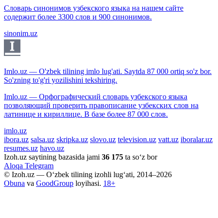
Словарь синонимов узбекского языка на нашем сайте
содержит более 3300 слов и 900 синонимов.
sinonim.uz
Imlo.uz — O'zbek tilining imlo lug'ati. Saytda 87 000 ortiq so'z bor.
So'zning to'g'ri yozilishini tekshiring.
Imlo.uz — Орфографический словарь узбекского языка
позволяющий проверить правописание узбекских слов на
латинице и кириллице. В базе более 87 000 слов.
imlo.uz
ibora.uz
salsa.uz
skripka.uz
slovo.uz
television.uz
vatt.uz
iboralar.uz
resumes.uz
havo.uz
Izoh.uz saytining bazasida jami
36 175
ta so‘z bor
Aloqa
Telegram
© Izoh.uz — O‘zbek tilining izohli lug‘ati, 2014–2026
Obuna
va
GoodGroup
loyihasi.
18+