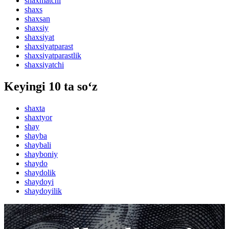
shaxmatchi
shaxs
shaxsan
shaxsiy
shaxsiyat
shaxsiyatparast
shaxsiyatparastlik
shaxsiyatchi
Keyingi 10 ta so‘z
shaxta
shaxtyor
shay
shayba
shaybali
shayboniy
shaydo
shaydolik
shaydoyi
shaydoyilik