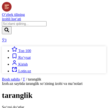
O‘zbek tilining
izohli lug‘ati
ЎЗ
Top 100
Ro‘yxat
Kirish
Lotin.uz
Bosh sahifa
/
T
/
taranglik
Izoh.uz
saytida
taranglik
so‘zining izohi va ma’nolari
taranglik
So‘zni do‘stlar