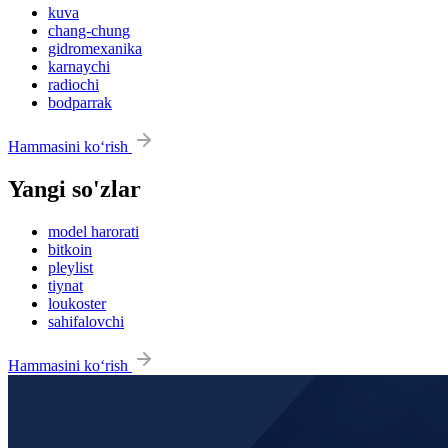
kuva
chang-chung
gidromexanika
karnaychi
radiochi
bodparrak
Hammasini ko‘rish
Yangi so'zlar
model harorati
bitkoin
pleylist
tiynat
loukoster
sahifalovchi
Hammasini ko‘rish