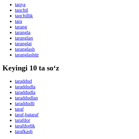
taqya
taqchil
taqchillik
tara
tarang
tarangla
taranglan
taranglat
taranglash
taranglashtir
Keyingi 10 ta so‘z
taraddud
taraddudla
taraddudla
taraddudlan
taraddudli
taraf
taraf-bataraf
tarafdor
tarafdorlik
tarafkash