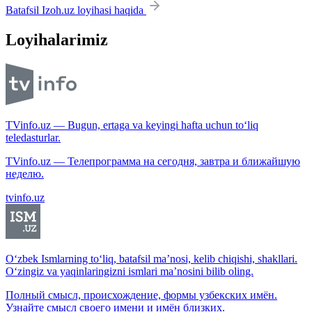
Batafsil Izoh.uz loyihasi haqida
Loyihalarimiz
TVinfo.uz — Bugun, ertaga va keyingi hafta uchun to‘liq
teledasturlar.
TVinfo.uz — Телепрограмма на сегодня, завтра и ближайшую
неделю.
tvinfo.uz
O‘zbek Ismlarning to‘liq, batafsil ma’nosi, kelib chiqishi, shakllari.
O‘zingiz va yaqinlaringizni ismlari ma’nosini bilib oling.
Полный смысл, происхождение, формы узбекских имён.
Узнайте смысл своего имени и имён близких.