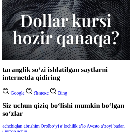
taranglik so‘zi ishlatilgan saytlarni
internetda qidiring
Google
Яндекс
Bing
Siz uchun qiziq bo‘lishi mumkin bo‘lgan
so‘zlar
achchiqlan
abrishim
Orolbo‘yi
aʼlochilik
aʼlo
Avesto
aʼzoyi badan
Qurʼon
achin