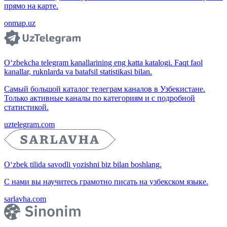
прямо на карте.
onmap.uz
O‘zbekcha telegram kanallarining eng katta katalogi. Faqt faol
kanallar, ruknlarda va batafsil statistikasi bilan.
Самый большой каталог телеграм каналов в Узбекистане.
Только активные каналы по категориям и с подробной
статистикой.
uztelegram.com
O‘zbek tilida savodli yozishni biz bilan boshlang.
С нами вы научитесь грамотно писать на узбекском языке.
sarlavha.com