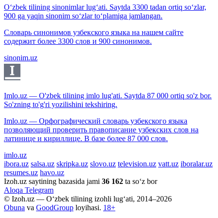
O‘zbek tilining sinonimlar lug‘ati. Saytda 3300 tadan ortiq so‘zlar,
900 ga yaqin sinonim so‘zlar to‘plamiga jamlangan.
Словарь синонимов узбекского языка на нашем сайте
содержит более 3300 слов и 900 синонимов.
sinonim.uz
Imlo.uz — O'zbek tilining imlo lug'ati. Saytda 87 000 ortiq so'z bor.
So'zning to'g'ri yozilishini tekshiring.
Imlo.uz — Орфографический словарь узбекского языка
позволяющий проверить правописание узбекских слов на
латинице и кириллице. В базе более 87 000 слов.
imlo.uz
ibora.uz
salsa.uz
skripka.uz
slovo.uz
television.uz
vatt.uz
iboralar.uz
resumes.uz
havo.uz
Izoh.uz saytining bazasida jami
36 162
ta so‘z bor
Aloqa
Telegram
© Izoh.uz — O‘zbek tilining izohli lug‘ati, 2014–2026
Obuna
va
GoodGroup
loyihasi.
18+