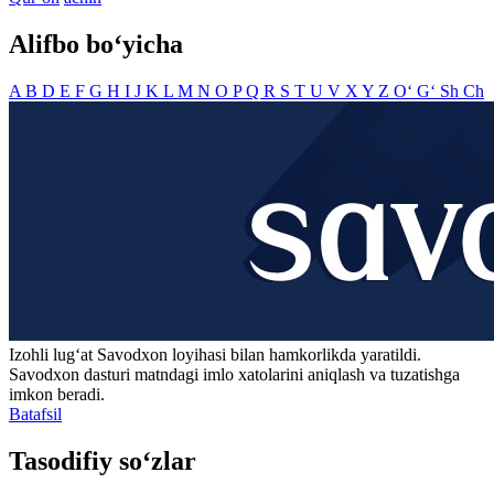
Alifbo bo‘yicha
A
B
D
E
F
G
H
I
J
K
L
M
N
O
P
Q
R
S
T
U
V
X
Y
Z
O‘
G‘
Sh
Ch
Izohli lugʻat
Savodxon
loyihasi bilan hamkorlikda yaratildi.
Savodxon dasturi matndagi imlo xatolarini aniqlash va tuzatishga
imkon beradi.
Batafsil
Tasodifiy so‘zlar