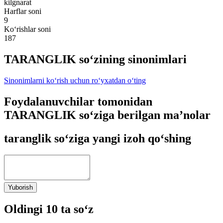
kilgnarat
Harflar soni
9
Ko‘rishlar soni
187
TARANGLIK so‘zining sinonimlari
Sinonimlarni ko‘rish uchun ro‘yxatdan o‘ting
Foydalanuvchilar tomonidan
TARANGLIK so‘ziga berilgan ma’nolar
taranglik so‘ziga yangi izoh qo‘shing
Yuborish
Oldingi 10 ta so‘z