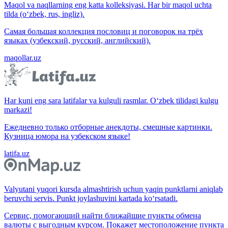
Maqol va naqllarning eng katta kolleksiyasi. Har bir maqol uchta
tilda (o‘zbek, rus, ingliz).
Самая большая коллекция пословиц и поговорок на трёх
языках (узбекский, русский, английский).
maqollar.uz
Har kuni eng sara latifalar va kulguli rasmlar. O‘zbek tilidagi kulgu
markazi!
Ежедневно только отборные анекдоты, смешные картинки.
Кузница юмора на узбекском языке!
latifa.uz
Valyutani yuqori kursda almashtirish uchun yaqin punktlarni aniqlab
beruvchi servis. Punkt joylashuvini kartada ko‘rsatadi.
Сервис, помогающий найти ближайшие пункты обмена
валюты с выгодным курсом. Покажет местоположение пункта