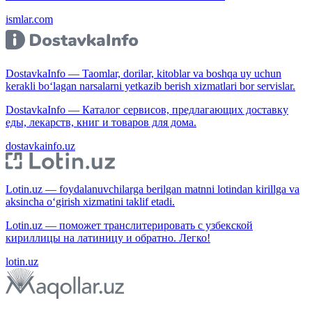
ismlar.com
DostavkaInfo — Taomlar, dorilar, kitoblar va boshqa uy uchun
kerakli bo‘lagan narsalarni yetkazib berish xizmatlari bor servislar.
DostavkaInfo — Каталог сервисов, предлагающих доставку
еды, лекарств, книг и товаров для дома.
dostavkainfo.uz
Lotin.uz — foydalanuvchilarga berilgan matnni lotindan kirillga va
aksincha o‘girish xizmatini taklif etadi.
Lotin.uz — поможет транслитерировать с узбекской
кириллицы на латиницу и обратно. Легко!
lotin.uz