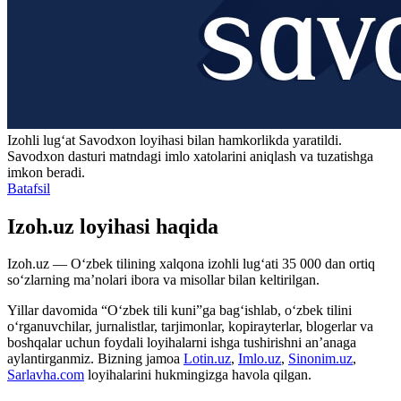
Izohli lugʻat
Savodxon
loyihasi bilan hamkorlikda yaratildi.
Savodxon dasturi matndagi imlo xatolarini aniqlash va tuzatishga
imkon beradi.
Batafsil
Izoh.uz loyihasi haqida
Izoh.uz — O‘zbek tilining xalqona izohli lug‘ati 35 000 dan ortiq
so‘zlarning ma’nolari ibora va misollar bilan keltirilgan.
Yillar davomida “O‘zbek tili kuni”ga bag‘ishlab, o‘zbek tilini
o‘rganuvchilar, jurnalistlar, tarjimonlar, kopirayterlar, blogerlar va
boshqalar uchun foydali loyihalarni ishga tushirishni an’anaga
aylantirganmiz. Bizning jamoa
Lotin.uz
,
Imlo.uz
,
Sinonim.uz
,
Sarlavha.com
loyihalarini hukmingizga havola qilgan.