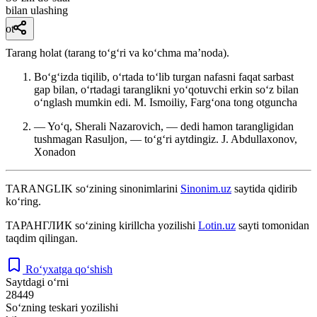
bilan ulashing
ot
Tarang holat (tarang toʻgʻri va koʻchma maʼnoda).
Boʻgʻizda tiqilib, oʻrtada toʻlib turgan nafasni faqat sarbast
gap bilan, oʻrtadagi taranglikni yoʻqotuvchi erkin soʻz bilan
oʻnglash mumkin edi.
M. Ismoiliy, Fargʻona tong otguncha
— Yoʻq, Sherali Nazarovich, — dedi hamon tarangligidan
tushmagan Rasuljon, — toʻgʻri aytdingiz.
J. Abdullaxonov,
Xonadon
TARANGLIK
so‘zining sinonimlarini
Sinonim.uz
saytida qidirib
ko‘ring.
ТАРАНГЛИК
so‘zining kirillcha yozilishi
Lotin.uz
sayti tomonidan
taqdim qilingan.
Ro‘yxatga qo‘shish
Saytdagi o‘rni
28449
So‘zning teskari yozilishi