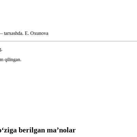
— tarxashda.
E. Oxunova
g.
m qilingan.
ziga berilgan ma’nolar