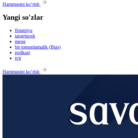
Hammasini ko‘rish
Yangi so'zlar
flotatsiya
tangriqosh
meng
bir tomonlamalik (Bias)
podkast
tvit
Hammasini ko‘rish