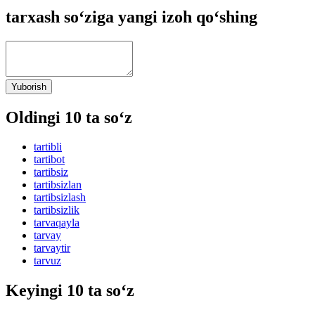
tarxash so‘ziga yangi izoh qo‘shing
Yuborish
Oldingi 10 ta so‘z
tartibli
tartibot
tartibsiz
tartibsizlan
tartibsizlash
tartibsizlik
tarvaqayla
tarvay
tarvaytir
tarvuz
Keyingi 10 ta so‘z