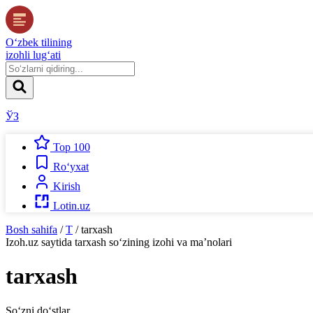
O‘zbek tilining
izohli lug‘ati
ЎЗ
Top 100
Ro‘yxat
Kirish
Lotin.uz
Bosh sahifa
/
T
/
tarxash
Izoh.uz
saytida
tarxash
so‘zining izohi va ma’nolari
tarxash
So‘zni do‘stlar