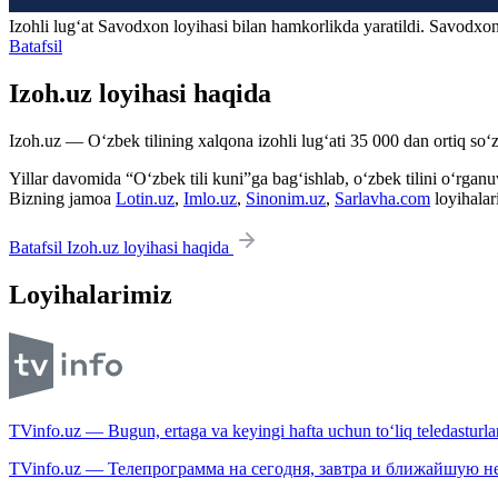
Izohli lugʻat
Savodxon
loyihasi bilan hamkorlikda yaratildi. Savodxon
Batafsil
Izoh.uz loyihasi haqida
Izoh.uz — O‘zbek tilining xalqona izohli lug‘ati 35 000 dan ortiq so‘zl
Yillar davomida “O‘zbek tili kuni”ga bag‘ishlab, o‘zbek tilini o‘rganuvc
Bizning jamoa
Lotin.uz
,
Imlo.uz
,
Sinonim.uz
,
Sarlavha.com
loyihalar
Batafsil Izoh.uz loyihasi haqida
Loyihalarimiz
TVinfo.uz — Bugun, ertaga va keyingi hafta uchun to‘liq teledasturlar
TVinfo.uz — Телепрограмма на сегодня, завтра и ближайшую н