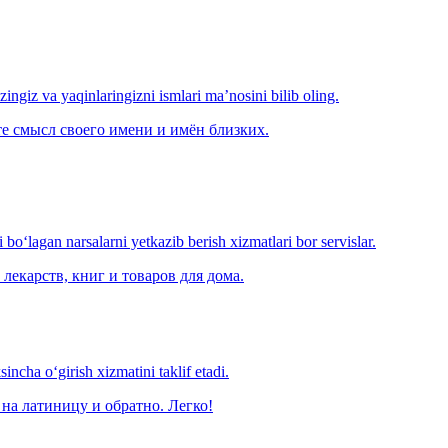
‘zingiz va yaqinlaringizni ismlari ma’nosini bilib oling.
е смысл своего имени и имён близких.
o‘lagan narsalarni yetkazib berish xizmatlari bor servislar.
лекарств, книг и товаров для дома.
ncha o‘girish xizmatini taklif etadi.
на латиницу и обратно. Легко!