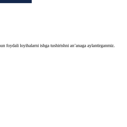
chun foydali loyihalarni ishga tushirishni an’anaga aylantirganmiz.