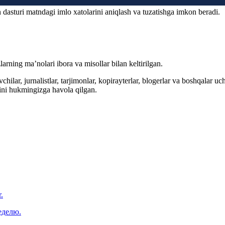
 dasturi matndagi imlo xatolarini aniqlash va tuzatishga imkon beradi.
arning ma’nolari ibora va misollar bilan keltirilgan.
hilar, jurnalistlar, tarjimonlar, kopirayterlar, blogerlar va boshqalar u
ini hukmingizga havola qilgan.
.
еделю.