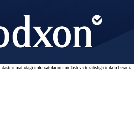
 dasturi matndagi imlo xatolarini aniqlash va tuzatishga imkon beradi.