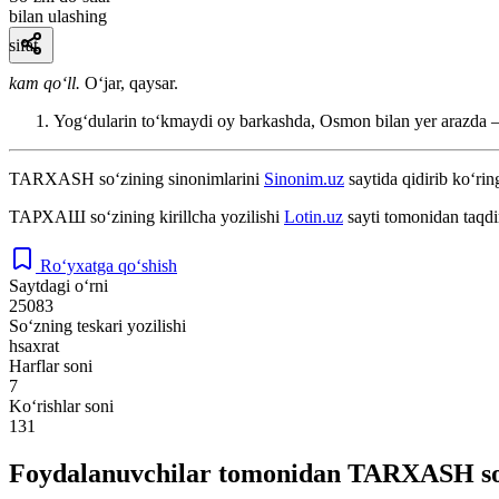
bilan ulashing
sifat
kam qoʻll.
Oʻjar, qaysar.
Yogʻdularin toʻkmaydi oy barkashda, Osmon bilan yer arazda 
TARXASH
so‘zining sinonimlarini
Sinonim.uz
saytida qidirib ko‘rin
ТАРХАШ
so‘zining kirillcha yozilishi
Lotin.uz
sayti tomonidan taqdi
Ro‘yxatga qo‘shish
Saytdagi o‘rni
25083
So‘zning teskari yozilishi
hsaxrat
Harflar soni
7
Ko‘rishlar soni
131
Foydalanuvchilar tomonidan TARXASH so‘