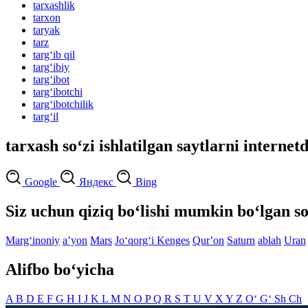
tarxashlik
tarxon
taryak
tarz
targ‘ib qil
targ‘ibiy
targ‘ibot
targ‘ibotchi
targ‘ibotchilik
targ‘il
tarxash so‘zi ishlatilgan saytlarni internet
Google
Яндекс
Bing
Siz uchun qiziq bo‘lishi mumkin bo‘lgan so
Marg‘inoniy
aʼyon
Mars
Jo‘qorg‘i Kenges
Qurʼon
Saturn
ablah
Uran
Alifbo bo‘yicha
A
B
D
E
F
G
H
I
J
K
L
M
N
O
P
Q
R
S
T
U
V
X
Y
Z
O‘
G‘
Sh
Ch