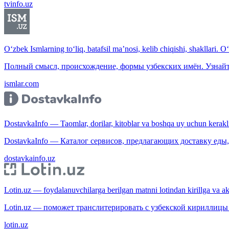
tvinfo.uz
O‘zbek Ismlarning to‘liq, batafsil ma’nosi, kelib chiqishi, shakllari. O
Полный смысл, происхождение, формы узбекских имён. Узнайт
ismlar.com
DostavkaInfo — Taomlar, dorilar, kitoblar va boshqa uy uchun kerakli b
DostavkaInfo — Каталог сервисов, предлагающих доставку еды, 
dostavkainfo.uz
Lotin.uz — foydalanuvchilarga berilgan matnni lotindan kirillga va aksi
Lotin.uz — поможет транслитерировать с узбекской кириллицы 
lotin.uz