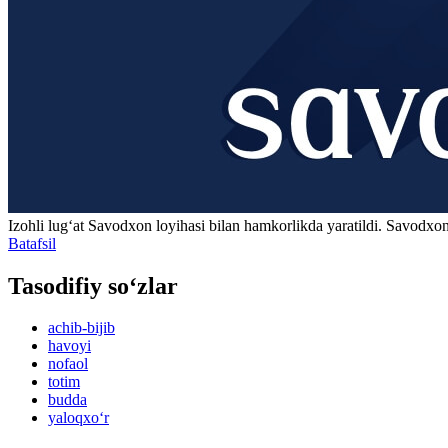
Izohli lugʻat
Savodxon
loyihasi bilan hamkorlikda yaratildi. Savodxon
Batafsil
Tasodifiy so‘zlar
achib-bijib
havoyi
nofaol
totim
budda
yaloqxo‘r