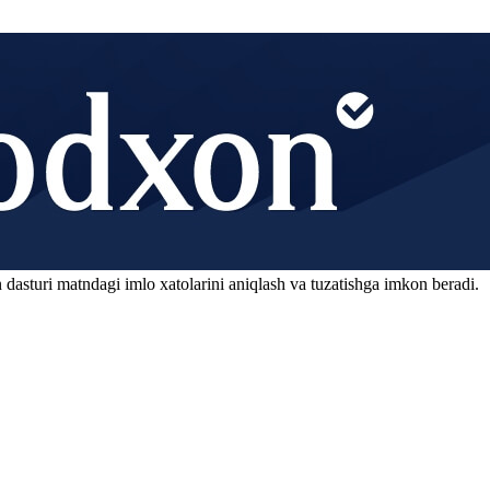
 dasturi matndagi imlo xatolarini aniqlash va tuzatishga imkon beradi.