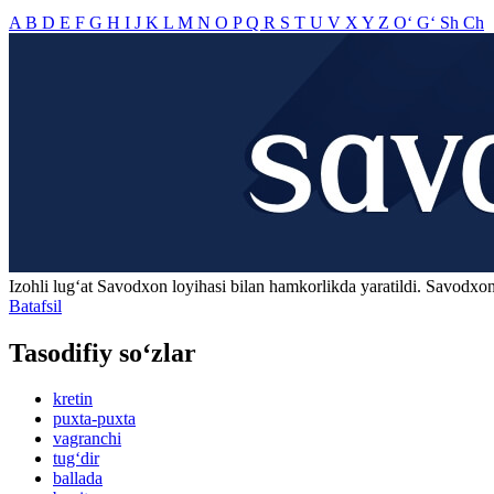
A
B
D
E
F
G
H
I
J
K
L
M
N
O
P
Q
R
S
T
U
V
X
Y
Z
O‘
G‘
Sh
Ch
Izohli lugʻat
Savodxon
loyihasi bilan hamkorlikda yaratildi. Savodxon
Batafsil
Tasodifiy so‘zlar
kretin
puxta-puxta
vagranchi
tug‘dir
ballada