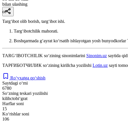
bilan ulashing
ot
Targʻibot olib borish, targʻibot ishi.
Targʻibotchilik mahorati.
Boshqarmada gʻayrat koʻrsatib ishlayotgan yosh bunyodkorlar T
TARG‘IBOTCHILIK
so‘zining sinonimlarini
Sinonim.uz
saytida qidi
ТАРҒИБОТЧИЛИК
so‘zining kirillcha yozilishi
Lotin.uz
sayti tomo
Ro‘yxatga qo‘shish
Saytdagi o‘rni
6780
So‘zning teskari yozilishi
kilihctobi‘grat
Harflar soni
15
Ko‘rishlar soni
106