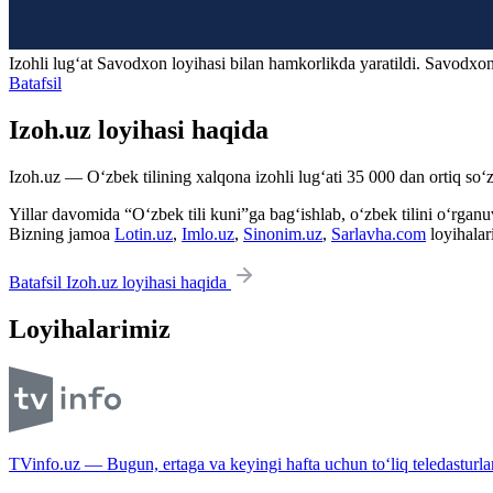
Izohli lugʻat
Savodxon
loyihasi bilan hamkorlikda yaratildi. Savodxon
Batafsil
Izoh.uz loyihasi haqida
Izoh.uz — O‘zbek tilining xalqona izohli lug‘ati 35 000 dan ortiq so‘zl
Yillar davomida “O‘zbek tili kuni”ga bag‘ishlab, o‘zbek tilini o‘rganuvc
Bizning jamoa
Lotin.uz
,
Imlo.uz
,
Sinonim.uz
,
Sarlavha.com
loyihalar
Batafsil Izoh.uz loyihasi haqida
Loyihalarimiz
TVinfo.uz — Bugun, ertaga va keyingi hafta uchun to‘liq teledasturlar