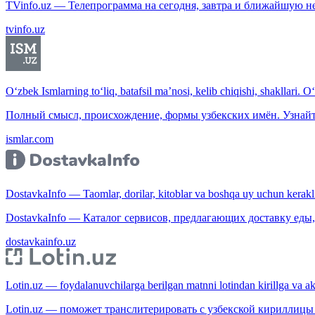
TVinfo.uz — Телепрограмма на сегодня, завтра и ближайшую н
tvinfo.uz
O‘zbek Ismlarning to‘liq, batafsil ma’nosi, kelib chiqishi, shakllari. O
Полный смысл, происхождение, формы узбекских имён. Узнайт
ismlar.com
DostavkaInfo — Taomlar, dorilar, kitoblar va boshqa uy uchun kerakli b
DostavkaInfo — Каталог сервисов, предлагающих доставку еды, 
dostavkainfo.uz
Lotin.uz — foydalanuvchilarga berilgan matnni lotindan kirillga va aksi
Lotin.uz — поможет транслитерировать с узбекской кириллицы 