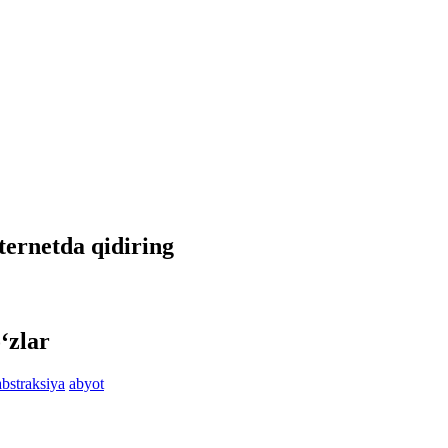
nternetda qidiring
‘zlar
abstraksiya
abyot