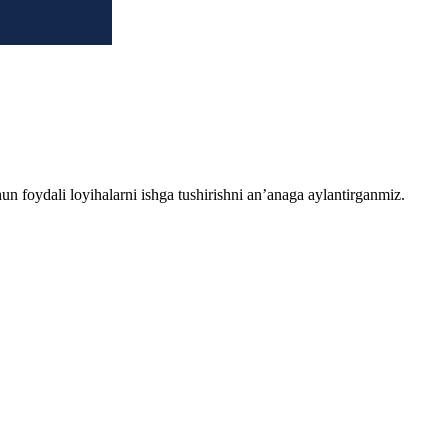
chun foydali loyihalarni ishga tushirishni an’anaga aylantirganmiz.