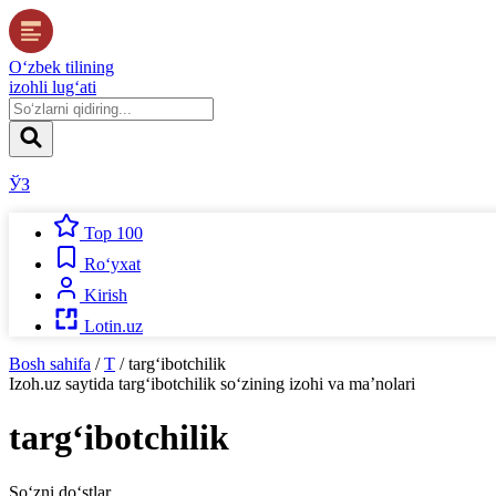
O‘zbek tilining
izohli lug‘ati
ЎЗ
Top 100
Ro‘yxat
Kirish
Lotin.uz
Bosh sahifa
/
T
/
targ‘ibotchilik
Izoh.uz
saytida
targ‘ibotchilik
so‘zining izohi va ma’nolari
targ‘ibotchilik
So‘zni do‘stlar