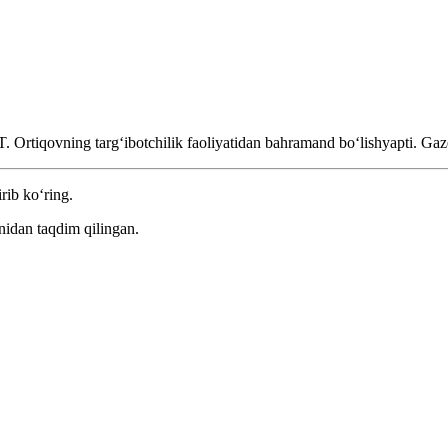
. Ortiqovning targʻibotchilik faoliyatidan bahramand boʻlishyapti.
Gaz
rib ko‘ring.
nidan taqdim qilingan.