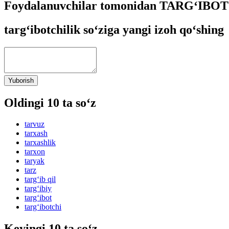
Foydalanuvchilar tomonidan TARG‘IBOTC
targ‘ibotchilik so‘ziga yangi izoh qo‘shing
Yuborish
Oldingi 10 ta so‘z
tarvuz
tarxash
tarxashlik
tarxon
taryak
tarz
targ‘ib qil
targ‘ibiy
targ‘ibot
targ‘ibotchi
Keyingi 10 ta so‘z