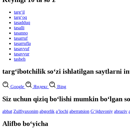
targ‘il
targ‘oq
tasadduq
tasalli
tasanno
tasarruf
tasarrufla
tasavvuf
tasavvur
tasbeh
targ‘ibotchilik so‘zi ishlatilgan saytlarni i
Google
Яндекс
Bing
Siz uchun qiziq bo‘lishi mumkin bo‘lgan so
abbat
Zulfiyaxonim
abgorlik
aʼlochi
aberratsion
G‘ijduvoniy
abraziv
Alifbo bo‘yicha