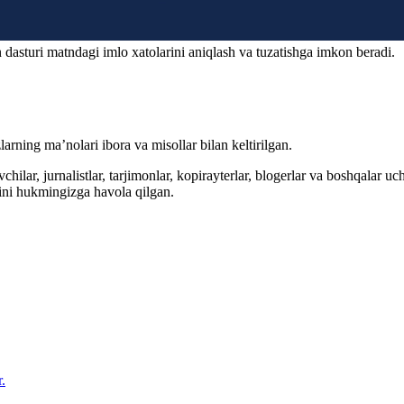
 dasturi matndagi imlo xatolarini aniqlash va tuzatishga imkon beradi.
arning ma’nolari ibora va misollar bilan keltirilgan.
hilar, jurnalistlar, tarjimonlar, kopirayterlar, blogerlar va boshqalar u
ini hukmingizga havola qilgan.
.