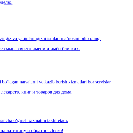
еделю.
‘zingiz va yaqinlaringizni ismlari ma’nosini bilib oling.
е смысл своего имени и имён близких.
o‘lagan narsalarni yetkazib berish xizmatlari bor servislar.
лекарств, книг и товаров для дома.
ncha o‘girish xizmatini taklif etadi.
на латиницу и обратно. Легко!