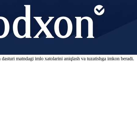
 dasturi matndagi imlo xatolarini aniqlash va tuzatishga imkon beradi.