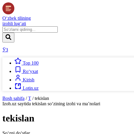
O‘zbek tilining
izohli lug‘ati
ЎЗ
Top 100
Ro‘yxat
Kirish
Lotin.uz
Bosh sahifa
/
T
/
tekislan
Izoh.uz
saytida
tekislan
so‘zining izohi va ma’nolari
tekislan
So‘zni do‘stlar