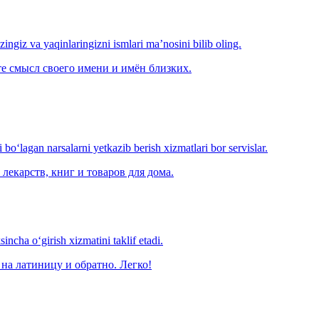
‘zingiz va yaqinlaringizni ismlari ma’nosini bilib oling.
е смысл своего имени и имён близких.
o‘lagan narsalarni yetkazib berish xizmatlari bor servislar.
лекарств, книг и товаров для дома.
ncha o‘girish xizmatini taklif etadi.
на латиницу и обратно. Легко!