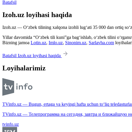
Batafsil
Izoh.uz loyihasi haqida
Izoh.uz — O‘zbek tilining xalqona izohli lug‘ati 35 000 dan ortiq so‘zl
Yillar davomida “O‘zbek tili kuni”ga bag‘ishlab, o‘zbek tilini o‘rganuvc
Bizning jamoa
Lotin.uz
,
Imlo.uz
,
Sinonim.uz
,
Sarlavha.com
loyihalar
Batafsil Izoh.uz loyihasi haqida
Loyihalarimiz
TVinfo.uz — Bugun, ertaga va keyingi hafta uchun to‘liq teledasturlar
TVinfo.uz — Телепрограмма на сегодня, завтра и ближайшую н
tvinfo.uz