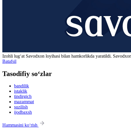
Izohli lugʻat
Savodxon
loyihasi bilan hamkorlikda yaratildi. Savodxon
Batafsil
Tasodifiy so‘zlar
bandilik
istaklik
tindirgich
mazammat
suzilish
ijodbaxsh
Hammasini ko‘rish