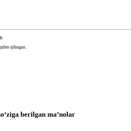
g.
qdim qilingan.
‘ziga berilgan ma’nolar