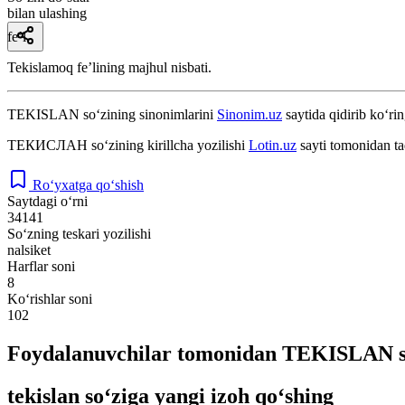
bilan ulashing
fe’l
Tekislamoq feʼlining majhul nisbati.
TEKISLAN
so‘zining sinonimlarini
Sinonim.uz
saytida qidirib ko‘rin
ТЕКИСЛАН
so‘zining kirillcha yozilishi
Lotin.uz
sayti tomonidan ta
Ro‘yxatga qo‘shish
Saytdagi o‘rni
34141
So‘zning teskari yozilishi
nalsiket
Harflar soni
8
Ko‘rishlar soni
102
Foydalanuvchilar tomonidan TEKISLAN so
tekislan so‘ziga yangi izoh qo‘shing