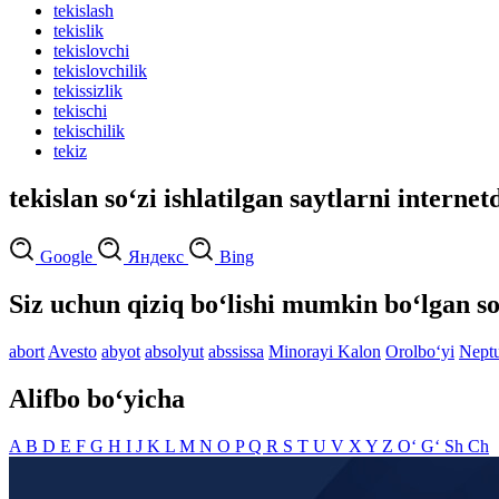
tekislash
tekislik
tekislovchi
tekislovchilik
tekissizlik
tekischi
tekischilik
tekiz
tekislan so‘zi ishlatilgan saytlarni internet
Google
Яндекс
Bing
Siz uchun qiziq bo‘lishi mumkin bo‘lgan so
abort
Avesto
abyot
absolyut
abssissa
Minorayi Kalon
Orolbo‘yi
Nept
Alifbo bo‘yicha
A
B
D
E
F
G
H
I
J
K
L
M
N
O
P
Q
R
S
T
U
V
X
Y
Z
O‘
G‘
Sh
Ch