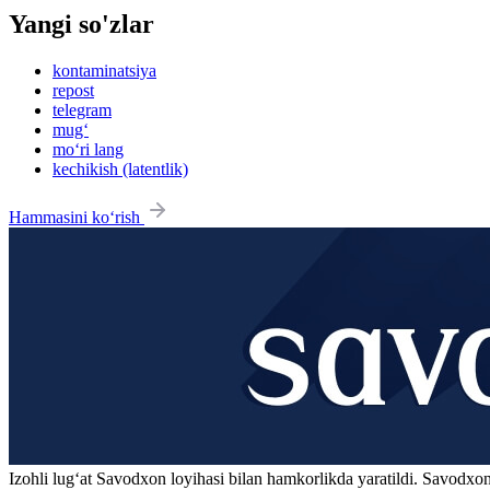
Yangi so'zlar
kontaminatsiya
repost
telegram
mug‘
mo‘ri lang
kechikish (latentlik)
Hammasini ko‘rish
Izohli lugʻat
Savodxon
loyihasi bilan hamkorlikda yaratildi. Savodxon