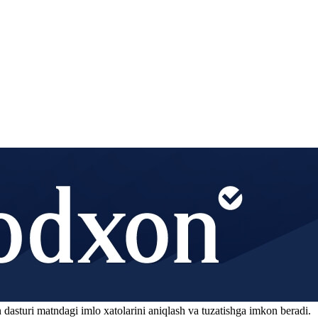
 dasturi matndagi imlo xatolarini aniqlash va tuzatishga imkon beradi.