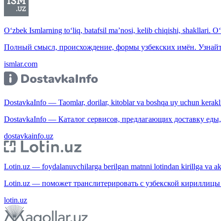
O‘zbek Ismlarning to‘liq, batafsil ma’nosi, kelib chiqishi, shakllari. O
Полный смысл, происхождение, формы узбекских имён. Узнайт
ismlar.com
DostavkaInfo — Taomlar, dorilar, kitoblar va boshqa uy uchun kerakli b
DostavkaInfo — Каталог сервисов, предлагающих доставку еды, 
dostavkainfo.uz
Lotin.uz — foydalanuvchilarga berilgan matnni lotindan kirillga va aksi
Lotin.uz — поможет транслитерировать с узбекской кириллицы 
lotin.uz