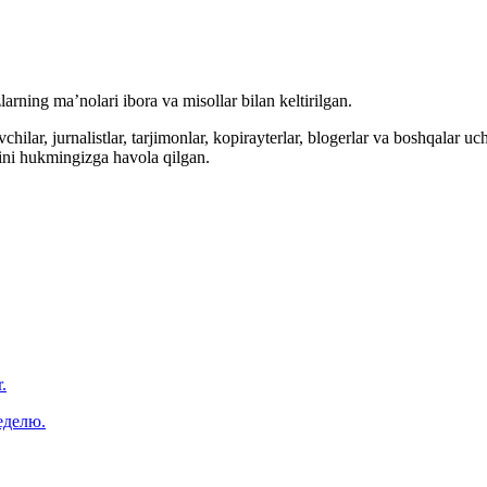
arning ma’nolari ibora va misollar bilan keltirilgan.
hilar, jurnalistlar, tarjimonlar, kopirayterlar, blogerlar va boshqalar u
ini hukmingizga havola qilgan.
.
еделю.