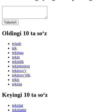
Yuborish
Oldingi 10 ta so‘z
tejash
tek
tekinga
tekin
tekinlik
tekintomoq
tekinxo‘r
tekinxo‘rlik
tekis
tekisla
Keyingi 10 ta so‘z
tekislat
tekislattir