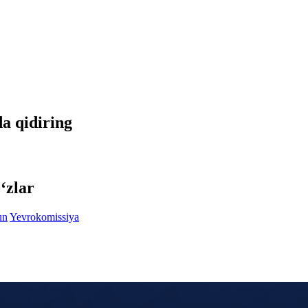
da qidiring
‘zlar
un
Yevrokomissiya