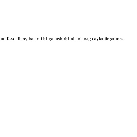
chun foydali loyihalarni ishga tushirishni an’anaga aylantirganmiz.