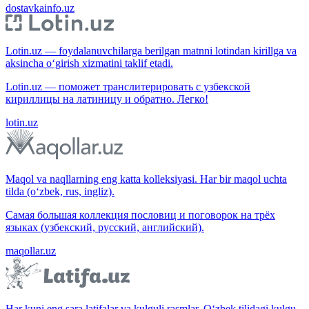
dostavkainfo.uz
Lotin.uz — foydalanuvchilarga berilgan matnni lotindan kirillga va
aksincha o‘girish xizmatini taklif etadi.
Lotin.uz — поможет транслитерировать с узбекской
кириллицы на латиницу и обратно. Легко!
lotin.uz
Maqol va naqllarning eng katta kolleksiyasi. Har bir maqol uchta
tilda (o‘zbek, rus, ingliz).
Самая большая коллекция пословиц и поговорок на трёх
языках (узбекский, русский, английский).
maqollar.uz
Har kuni eng sara latifalar va kulguli rasmlar. O‘zbek tilidagi kulgu