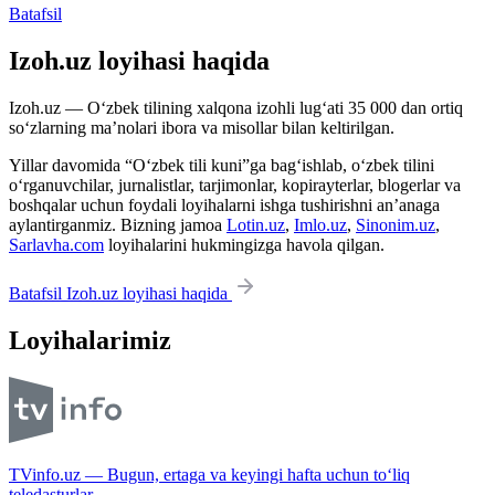
Batafsil
Izoh.uz loyihasi haqida
Izoh.uz — O‘zbek tilining xalqona izohli lug‘ati 35 000 dan ortiq
so‘zlarning ma’nolari ibora va misollar bilan keltirilgan.
Yillar davomida “O‘zbek tili kuni”ga bag‘ishlab, o‘zbek tilini
o‘rganuvchilar, jurnalistlar, tarjimonlar, kopirayterlar, blogerlar va
boshqalar uchun foydali loyihalarni ishga tushirishni an’anaga
aylantirganmiz. Bizning jamoa
Lotin.uz
,
Imlo.uz
,
Sinonim.uz
,
Sarlavha.com
loyihalarini hukmingizga havola qilgan.
Batafsil Izoh.uz loyihasi haqida
Loyihalarimiz
TVinfo.uz — Bugun, ertaga va keyingi hafta uchun to‘liq
teledasturlar.