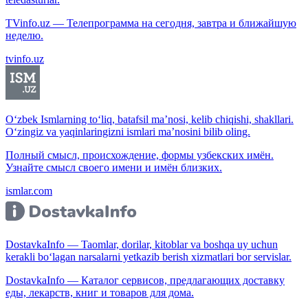
TVinfo.uz — Телепрограмма на сегодня, завтра и ближайшую
неделю.
tvinfo.uz
O‘zbek Ismlarning to‘liq, batafsil ma’nosi, kelib chiqishi, shakllari.
O‘zingiz va yaqinlaringizni ismlari ma’nosini bilib oling.
Полный смысл, происхождение, формы узбекских имён.
Узнайте смысл своего имени и имён близких.
ismlar.com
DostavkaInfo — Taomlar, dorilar, kitoblar va boshqa uy uchun
kerakli bo‘lagan narsalarni yetkazib berish xizmatlari bor servislar.
DostavkaInfo — Каталог сервисов, предлагающих доставку
еды, лекарств, книг и товаров для дома.