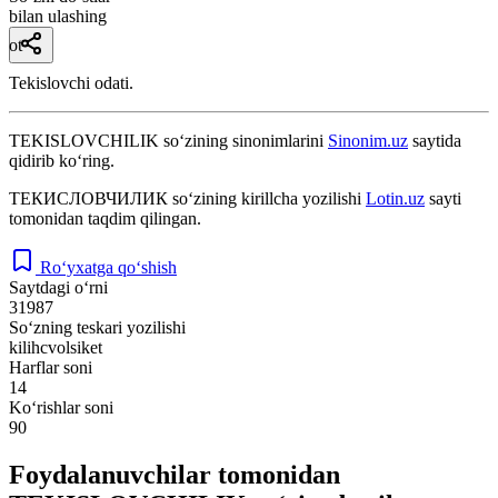
bilan ulashing
ot
Tekislovchi odati.
TEKISLOVCHILIK
so‘zining sinonimlarini
Sinonim.uz
saytida
qidirib ko‘ring.
ТЕКИСЛОВЧИЛИК
so‘zining kirillcha yozilishi
Lotin.uz
sayti
tomonidan taqdim qilingan.
Ro‘yxatga qo‘shish
Saytdagi o‘rni
31987
So‘zning teskari yozilishi
kilihcvolsiket
Harflar soni
14
Ko‘rishlar soni
90
Foydalanuvchilar tomonidan