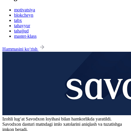
motivatsiya
blokcheyn
tabx
tahayyur
tahajjud
master-klass
Hammasini ko‘rish
Izohli lugʻat
Savodxon
loyihasi bilan hamkorlikda yaratildi.
Savodxon dasturi matndagi imlo xatolarini aniqlash va tuzatishga
imkon beradi.