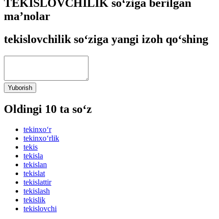
TEKISLOVCHILIK so‘ziga berilgan
ma’nolar
tekislovchilik so‘ziga yangi izoh qo‘shing
Yuborish
Oldingi 10 ta so‘z
tekinxo‘r
tekinxo‘rlik
tekis
tekisla
tekislan
tekislat
tekislattir
tekislash
tekislik
tekislovchi