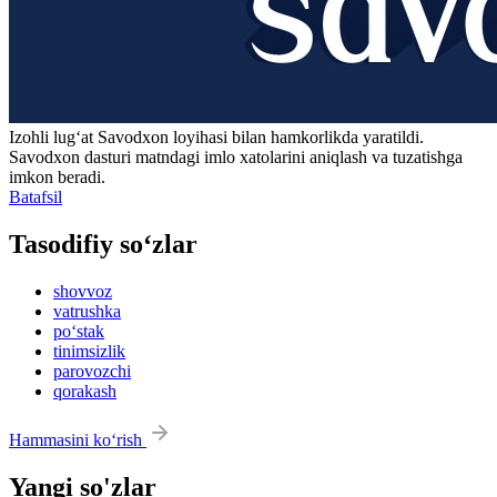
Izohli lugʻat
Savodxon
loyihasi bilan hamkorlikda yaratildi.
Savodxon dasturi matndagi imlo xatolarini aniqlash va tuzatishga
imkon beradi.
Batafsil
Tasodifiy so‘zlar
shovvoz
vatrushka
po‘stak
tinimsizlik
parovozchi
qorakash
Hammasini ko‘rish
Yangi so'zlar