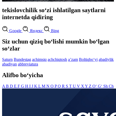
tekislovchilik so‘zi ishlatilgan saytlarni
internetda qidiring
Google
Яндекс
Bing
Siz uchun qiziq bo‘lishi mumkin bo‘lgan
so‘zlar
Saturn
Bundestag
achimsiq
achchiqtosh
aʼzam
Boltiqbo‘yi
abadiylik
abadiyan
abbreviatura
Alifbo bo‘yicha
A
B
D
E
F
G
H
I
J
K
L
M
N
O
P
Q
R
S
T
U
V
X
Y
Z
O‘
G‘
Sh
Ch