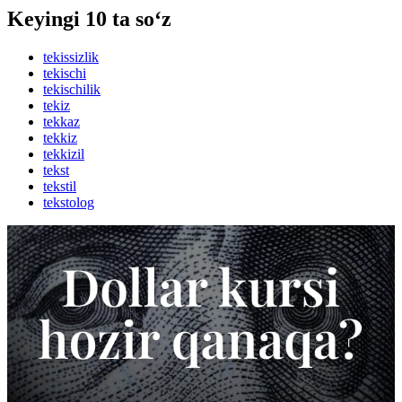
Keyingi 10 ta so‘z
tekissizlik
tekischi
tekischilik
tekiz
tekkaz
tekkiz
tekkizil
tekst
tekstil
tekstolog