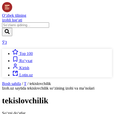
O‘zbek tilining
izohli lug‘ati
ЎЗ
Top 100
Ro‘yxat
Kirish
Lotin.uz
Bosh sahifa
/
T
/
tekislovchilik
Izoh.uz
saytida
tekislovchilik
so‘zining izohi va ma’nolari
tekislovchilik
So‘zni do‘stlar