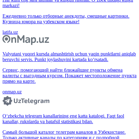
markazi!
Ежедневно только отборные анекдоты, смешные картинки.
Кузница юмора на узбекском языке!
latifa.uz
Valyutani yuqori kursda almashtirish uchun yaqin punktlarni aniqlab
beruvchi servis. Punkt joylashuvini kartada ko‘rsatadi.
Сервис, помогающий найти ближайшие пункты обмена
валюты с выгодным курсом. Покажет местоположение пункта
прямо на карте.
onmap.uz
O‘zbekcha telegram kanallarining eng katta katalogi. Faqt faol
kanallar, ruknlarda va batafsil statistikasi bilan.
Самый большой каталог телеграм каналов в Узбекистане.
Только активные каналы по категориям и с подробной