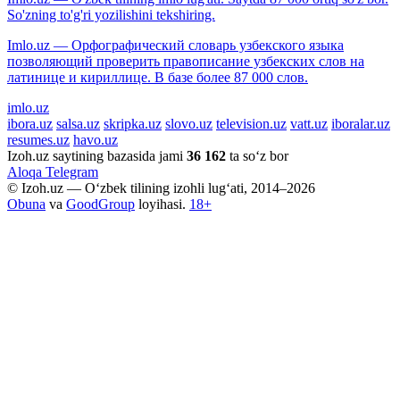
So'zning to'g'ri yozilishini tekshiring.
Imlo.uz — Орфографический словарь узбекского языка
позволяющий проверить правописание узбекских слов на
латинице и кириллице. В базе более 87 000 слов.
imlo.uz
ibora.uz
salsa.uz
skripka.uz
slovo.uz
television.uz
vatt.uz
iboralar.uz
resumes.uz
havo.uz
Izoh.uz saytining bazasida jami
36 162
ta so‘z bor
Aloqa
Telegram
© Izoh.uz — O‘zbek tilining izohli lug‘ati, 2014–2026
Obuna
va
GoodGroup
loyihasi.
18+