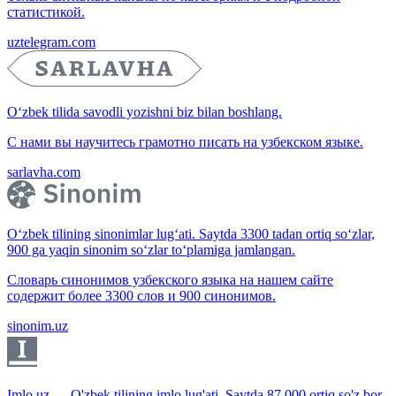
статистикой.
uztelegram.com
O‘zbek tilida savodli yozishni biz bilan boshlang.
С нами вы научитесь грамотно писать на узбекском языке.
sarlavha.com
O‘zbek tilining sinonimlar lug‘ati. Saytda 3300 tadan ortiq so‘zlar,
900 ga yaqin sinonim so‘zlar to‘plamiga jamlangan.
Словарь синонимов узбекского языка на нашем сайте
содержит более 3300 слов и 900 синонимов.
sinonim.uz
Imlo.uz — O'zbek tilining imlo lug'ati. Saytda 87 000 ortiq so'z bor.