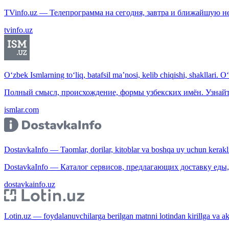
TVinfo.uz — Телепрограмма на сегодня, завтра и ближайшую н
tvinfo.uz
O‘zbek Ismlarning to‘liq, batafsil ma’nosi, kelib chiqishi, shakllari. O
Полный смысл, происхождение, формы узбекских имён. Узнайт
ismlar.com
DostavkaInfo — Taomlar, dorilar, kitoblar va boshqa uy uchun kerakli b
DostavkaInfo — Каталог сервисов, предлагающих доставку еды, 
dostavkainfo.uz
Lotin.uz — foydalanuvchilarga berilgan matnni lotindan kirillga va aksi