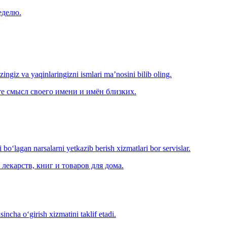
еделю.
‘zingiz va yaqinlaringizni ismlari ma’nosini bilib oling.
е смысл своего имени и имён близких.
o‘lagan narsalarni yetkazib berish xizmatlari bor servislar.
лекарств, книг и товаров для дома.
ncha o‘girish xizmatini taklif etadi.