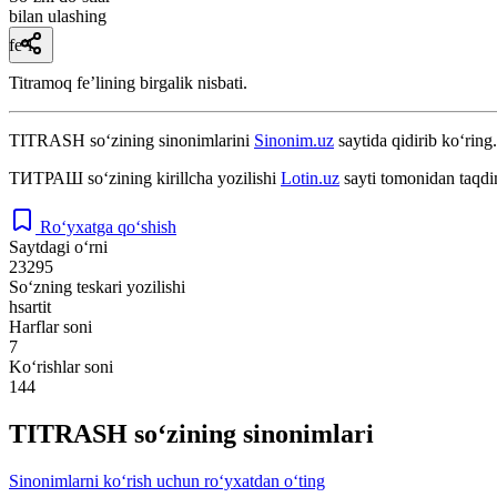
bilan ulashing
fe’l
Titramoq feʼlining birgalik nisbati.
TITRASH
so‘zining sinonimlarini
Sinonim.uz
saytida qidirib ko‘ring.
ТИТРАШ
so‘zining kirillcha yozilishi
Lotin.uz
sayti tomonidan taqdi
Ro‘yxatga qo‘shish
Saytdagi o‘rni
23295
So‘zning teskari yozilishi
hsartit
Harflar soni
7
Ko‘rishlar soni
144
TITRASH so‘zining sinonimlari
Sinonimlarni ko‘rish uchun ro‘yxatdan o‘ting