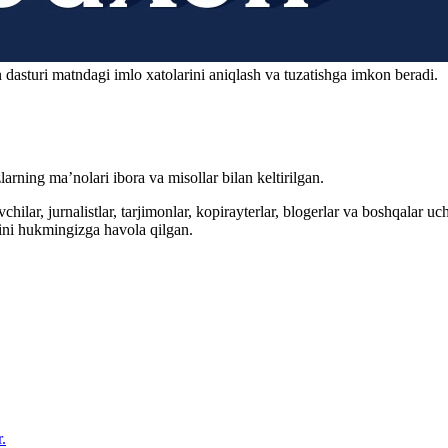
 dasturi matndagi imlo xatolarini aniqlash va tuzatishga imkon beradi.
arning ma’nolari ibora va misollar bilan keltirilgan.
hilar, jurnalistlar, tarjimonlar, kopirayterlar, blogerlar va boshqalar u
ini hukmingizga havola qilgan.
.