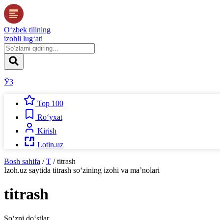
O‘zbek tilining
izohli lug‘ati
ЎЗ
Top 100
Ro‘yxat
Kirish
Lotin.uz
Bosh sahifa
/
T
/
titrash
Izoh.uz
saytida
titrash
so‘zining izohi va ma’nolari
titrash
So‘zni do‘stlar