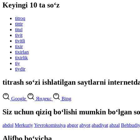
Keyingi 10 ta so‘z
titroq
tittir
titul
tivit
tivitli
tixir
tixirlan
tixirlik
tiy
tiydir
titrash so‘zi ishlatilgan saytlarni internetd
Google
Яндекс
Bing
Siz uchun qiziq bo‘lishi mumkin bo‘lgan so
abdol
Merkuriy
Yevrokomissiya
abgor
abyot
abadiyat
abzal
Behbudi
Alifbo bo‘yicha