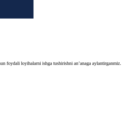
chun foydali loyihalarni ishga tushirishni an’anaga aylantirganmiz.