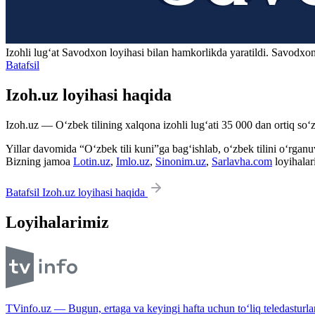
Izohli lugʻat
Savodxon
loyihasi bilan hamkorlikda yaratildi. Savodxon
Batafsil
Izoh.uz loyihasi haqida
Izoh.uz — O‘zbek tilining xalqona izohli lug‘ati 35 000 dan ortiq so‘zl
Yillar davomida “O‘zbek tili kuni”ga bag‘ishlab, o‘zbek tilini o‘rganuvc
Bizning jamoa
Lotin.uz
,
Imlo.uz
,
Sinonim.uz
,
Sarlavha.com
loyihalar
Batafsil Izoh.uz loyihasi haqida
Loyihalarimiz
TVinfo.uz — Bugun, ertaga va keyingi hafta uchun to‘liq teledasturlar