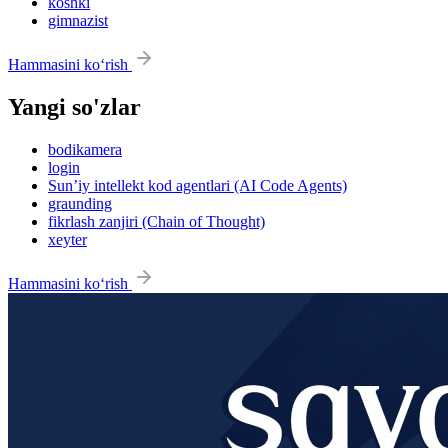
koshki
gimnazist
Hammasini ko‘rish
Yangi so'zlar
bodikamera
login
Sun’iy intellekt kod agentlari (AI Code Agents)
graunding
fikrlash zanjiri (Chain of Thought)
xeyter
Hammasini ko‘rish