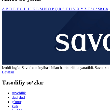
A
B
D
E
F
G
H
I
J
K
L
M
N
O
P
Q
R
S
T
U
V
X
Y
Z
O‘
G‘
Sh
Ch
Izohli lugʻat
Savodxon
loyihasi bilan hamkorlikda yaratildi. Savodxon
Batafsil
Tasodifiy so‘zlar
suvchilik
dud-dud
g‘urur
kufr