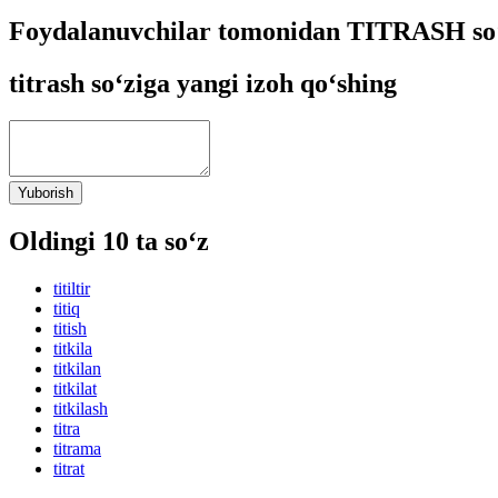
Foydalanuvchilar tomonidan TITRASH so‘
titrash so‘ziga yangi izoh qo‘shing
Yuborish
Oldingi 10 ta so‘z
titiltir
titiq
titish
titkila
titkilan
titkilat
titkilash
titra
titrama
titrat