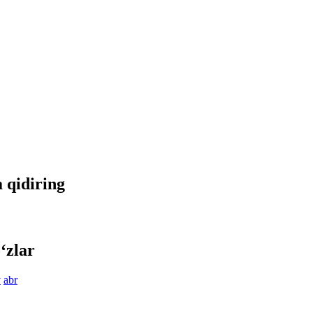
a qidiring
‘zlar
y
abr