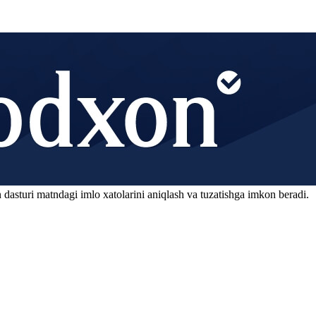
 dasturi matndagi imlo xatolarini aniqlash va tuzatishga imkon beradi.