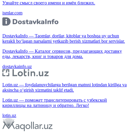
Узнайте смысл своего имени и имён близких.
ismlar.com
DostavkaInfo — Taomlar, dorilar, kitoblar va boshqa uy uchun
kerakli bo‘lagan narsalarni yetkazib berish xizmatlari bor servislar.
DostavkaInfo — Каталог сервисов, предлагающих доставку
еды, лекарств, книг и товаров для дома.
dostavkainfo.uz
Lotin.uz — foydalanuvchilarga berilgan matnni lotindan kirillga va
aksincha o‘girish xizmatini taklif etadi.
Lotin.uz — поможет транслитерировать с узбекской
кириллицы на латиницу и обратно. Легко!
lotin.uz