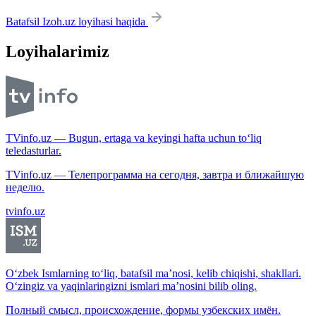
Batafsil Izoh.uz loyihasi haqida
Loyihalarimiz
TVinfo.uz — Bugun, ertaga va keyingi hafta uchun to‘liq
teledasturlar.
TVinfo.uz — Телепрограмма на сегодня, завтра и ближайшую
неделю.
tvinfo.uz
O‘zbek Ismlarning to‘liq, batafsil ma’nosi, kelib chiqishi, shakllari.
O‘zingiz va yaqinlaringizni ismlari ma’nosini bilib oling.
Полный смысл, происхождение, формы узбекских имён.