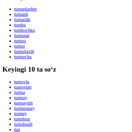
tumanlashtir
tumanli
tumanlik
tumba
tumbochka
tumonat
tumoq
tumor
tumortaxlit
tumorcha
Keyingi 10 ta so‘z
tumovla
tumovlan
tumsa
tumsay
tumsayish
tumtaraqay
tumtay
tumshuq
tumshuqli
tun