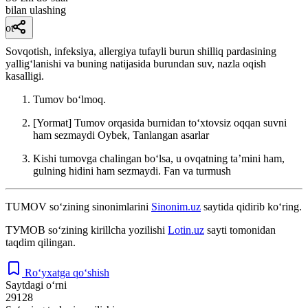
bilan ulashing
ot
Sovqotish, infeksiya, allergiya tufayli burun shilliq pardasining
yalligʻlanishi va buning natijasida burundan suv, nazla oqish
kasalligi.
Tumov boʻlmoq.
[Yormat] Tumov orqasida burnidan toʻxtovsiz oqqan suvni
ham sezmaydi
Oybek, Tanlangan asarlar
Kishi tumovga chalingan boʻlsa, u ovqatning taʼmini ham,
gulning hidini ham sezmaydi.
Fan va turmush
TUMOV
so‘zining sinonimlarini
Sinonim.uz
saytida qidirib ko‘ring.
ТУМОВ
so‘zining kirillcha yozilishi
Lotin.uz
sayti tomonidan
taqdim qilingan.
Ro‘yxatga qo‘shish
Saytdagi o‘rni
29128