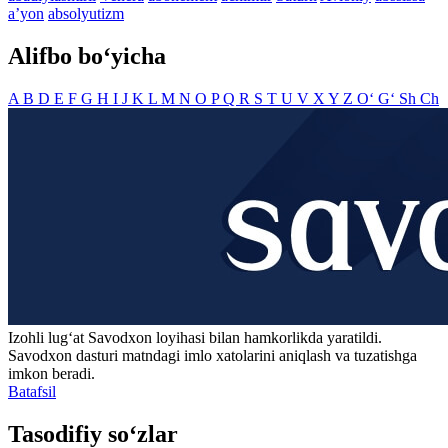
aʼyon
absolyutizm
Alifbo bo‘yicha
A
B
D
E
F
G
H
I
J
K
L
M
N
O
P
Q
R
S
T
U
V
X
Y
Z
O‘
G‘
Sh
Ch
Izohli lugʻat
Savodxon
loyihasi bilan hamkorlikda yaratildi.
Savodxon dasturi matndagi imlo xatolarini aniqlash va tuzatishga
imkon beradi.
Batafsil
Tasodifiy so‘zlar