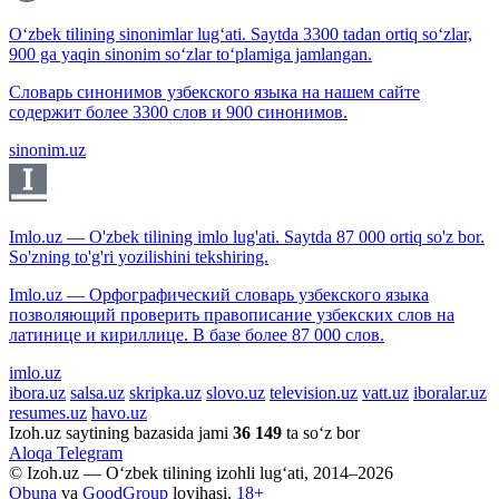
O‘zbek tilining sinonimlar lug‘ati. Saytda 3300 tadan ortiq so‘zlar,
900 ga yaqin sinonim so‘zlar to‘plamiga jamlangan.
Словарь синонимов узбекского языка на нашем сайте
содержит более 3300 слов и 900 синонимов.
sinonim.uz
Imlo.uz — O'zbek tilining imlo lug'ati. Saytda 87 000 ortiq so'z bor.
So'zning to'g'ri yozilishini tekshiring.
Imlo.uz — Орфографический словарь узбекского языка
позволяющий проверить правописание узбекских слов на
латинице и кириллице. В базе более 87 000 слов.
imlo.uz
ibora.uz
salsa.uz
skripka.uz
slovo.uz
television.uz
vatt.uz
iboralar.uz
resumes.uz
havo.uz
Izoh.uz saytining bazasida jami
36 149
ta so‘z bor
Aloqa
Telegram
© Izoh.uz — O‘zbek tilining izohli lug‘ati, 2014–2026
Obuna
va
GoodGroup
loyihasi.
18+