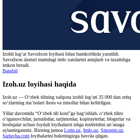
Izohli lugʻat
Savodxon
loyihasi bilan hamkorlikda yaratildi.
Savodxon dasturi matndagi imlo xatolarini aniqlash va tuzatishga
imkon beradi.
Batafsil
Izoh.uz loyihasi haqida
Izoh.uz — O‘zbek tilining xalqona izohli lug‘ati 35 000 dan ortiq
so‘zlarning ma’nolari ibora va misollar bilan keltirilgan.
Yillar davomida “O‘zbek tili kuni”ga bag‘ishlab, o‘zbek tilini
o‘rganuvchilar, jurnalistlar, tarjimonlar, kopirayterlar, blogerlar va
boshqalar uchun foydali loyihalarni ishga tushirishni an’anaga
aylantirganmiz. Bizning jamoa
Lotin.uz
,
Imlo.uz
,
Sinonim.uz
,
Sarlavha.com
loyihalarini hukmingizga havola qilgan.