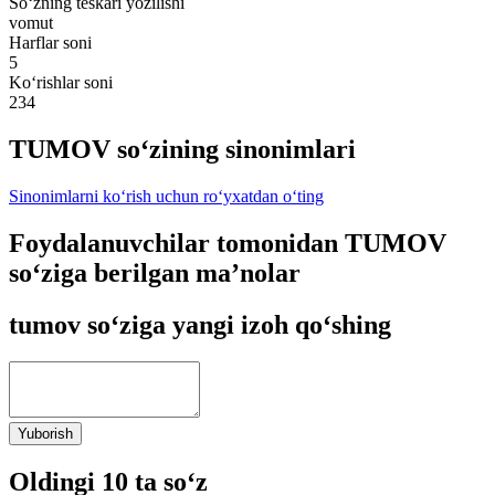
So‘zning teskari yozilishi
vomut
Harflar soni
5
Ko‘rishlar soni
234
TUMOV so‘zining sinonimlari
Sinonimlarni ko‘rish uchun ro‘yxatdan o‘ting
Foydalanuvchilar tomonidan TUMOV
so‘ziga berilgan ma’nolar
tumov so‘ziga yangi izoh qo‘shing
Yuborish
Oldingi 10 ta so‘z