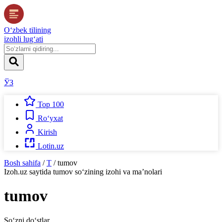
O‘zbek tilining
izohli lug‘ati
ЎЗ
Top 100
Ro‘yxat
Kirish
Lotin.uz
Bosh sahifa
/
T
/
tumov
Izoh.uz
saytida
tumov
so‘zining izohi va ma’nolari
tumov
So‘zni do‘stlar