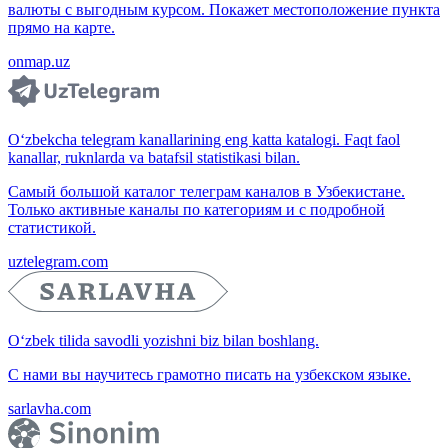
валюты с выгодным курсом. Покажет местоположение пункта
прямо на карте.
onmap.uz
O‘zbekcha telegram kanallarining eng katta katalogi. Faqt faol
kanallar, ruknlarda va batafsil statistikasi bilan.
Самый большой каталог телеграм каналов в Узбекистане.
Только активные каналы по категориям и с подробной
статистикой.
uztelegram.com
O‘zbek tilida savodli yozishni biz bilan boshlang.
С нами вы научитесь грамотно писать на узбекском языке.
sarlavha.com