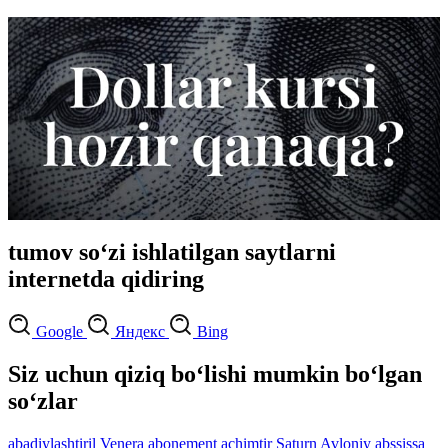
tumov so‘zi ishlatilgan saytlarni
internetda qidiring
Google
Яндекс
Bing
Siz uchun qiziq bo‘lishi mumkin bo‘lgan
so‘zlar
abadiylashtiril
Venera
abonement
achimtir
Saturn
Avloniy
abssissa