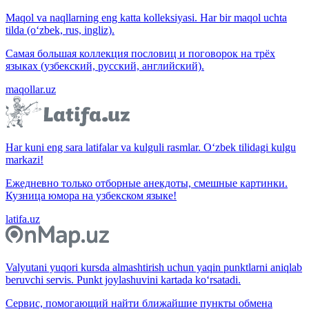
Maqol va naqllarning eng katta kolleksiyasi. Har bir maqol uchta
tilda (o‘zbek, rus, ingliz).
Самая большая коллекция пословиц и поговорок на трёх
языках (узбекский, русский, английский).
maqollar.uz
Har kuni eng sara latifalar va kulguli rasmlar. O‘zbek tilidagi kulgu
markazi!
Ежедневно только отборные анекдоты, смешные картинки.
Кузница юмора на узбекском языке!
latifa.uz
Valyutani yuqori kursda almashtirish uchun yaqin punktlarni aniqlab
beruvchi servis. Punkt joylashuvini kartada ko‘rsatadi.
Сервис, помогающий найти ближайшие пункты обмена