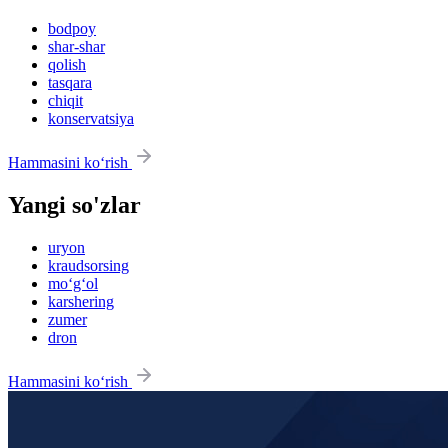
bodpoy
shar-shar
qolish
tasqara
chiqit
konservatsiya
Hammasini ko‘rish
Yangi so'zlar
uryon
kraudsorsing
mo‘g‘ol
karshering
zumer
dron
Hammasini ko‘rish