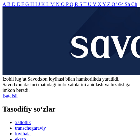
A
B
D
E
F
G
H
I
J
K
L
M
N
O
P
Q
R
S
T
U
V
X
Y
Z
O‘
G‘
Sh
Ch
Izohli lugʻat
Savodxon
loyihasi bilan hamkorlikda yaratildi.
Savodxon dasturi matndagi imlo xatolarini aniqlash va tuzatishga
imkon beradi.
Batafsil
Tasodifiy so‘zlar
xattotlik
transchegaraviy
loyihala
ekran