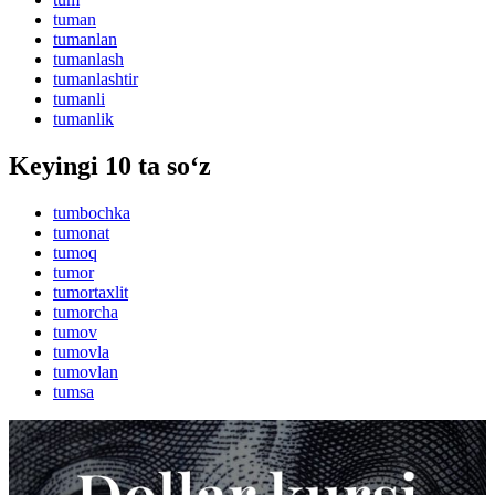
tuman
tumanlan
tumanlash
tumanlashtir
tumanli
tumanlik
Keyingi 10 ta so‘z
tumbochka
tumonat
tumoq
tumor
tumortaxlit
tumorcha
tumov
tumovla
tumovlan
tumsa