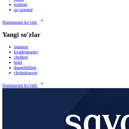
realizm
qo‘qongul
Hammasini ko‘rish
Yangi so'zlar
istamoq
kvadrokopter
chellenj
hotif
daunshifting
chobuksuvor
Hammasini ko‘rish