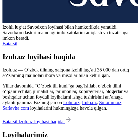
Izohli lugʻat
Savodxon
loyihasi bilan hamkorlikda yaratildi.
Savodxon dasturi matndagi imlo xatolarini aniqlash va tuzatishga
imkon beradi.
Batafsil
Izoh.uz loyihasi haqida
Izoh.uz — O‘zbek tilining xalqona izohli lug‘ati 35 000 dan ortiq
so‘zlarning ma’nolari ibora va misollar bilan keltirilgan.
Yillar davomida “O‘zbek tili kuni”ga bag‘ishlab, o‘zbek tilini
o‘rganuvchilar, jurnalistlar, tarjimonlar, kopirayterlar, blogerlar va
boshqalar uchun foydali loyihalarni ishga tushirishni an’anaga
aylantirganmiz. Bizning jamoa
Lotin.uz
,
Imlo.uz
,
Sinonim.uz
,
Sarlavha.com
loyihalarini hukmingizga havola qilgan.
Batafsil Izoh.uz loyihasi haqida
Loyihalarimiz