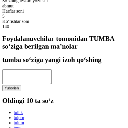
So‘zning teskari yozilishi
abmut
Harflar soni
5
Ko‘rishlar soni
140
Foydalanuvchilar tomonidan TUMBA
so‘ziga berilgan ma’nolar
tumba so‘ziga yangi izoh qo‘shing
Yuborish
Oldingi 10 ta so‘z
tullik
tulpor
tulum
tum