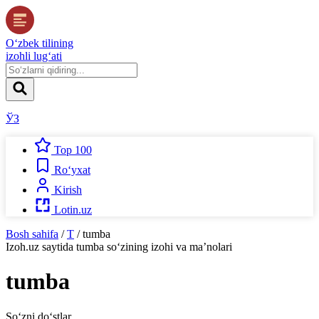
O‘zbek tilining
izohli lug‘ati
ЎЗ
Top 100
Ro‘yxat
Kirish
Lotin.uz
Bosh sahifa
/
T
/
tumba
Izoh.uz
saytida
tumba
so‘zining izohi va ma’nolari
tumba
So‘zni do‘stlar