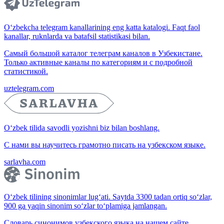
O‘zbekcha telegram kanallarining eng katta katalogi. Faqt faol
kanallar, ruknlarda va batafsil statistikasi bilan.
Самый большой каталог телеграм каналов в Узбекистане.
Только активные каналы по категориям и с подробной
статистикой.
uztelegram.com
O‘zbek tilida savodli yozishni biz bilan boshlang.
С нами вы научитесь грамотно писать на узбекском языке.
sarlavha.com
O‘zbek tilining sinonimlar lug‘ati. Saytda 3300 tadan ortiq so‘zlar,
900 ga yaqin sinonim so‘zlar to‘plamiga jamlangan.
Словарь синонимов узбекского языка на нашем сайте