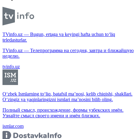
TVinfo.uz — Bugun, ertaga va keyingi hafta uchun to‘liq
teledasturlar.
TVinfo.uz — Телепрограмма на сегодня, завтра и ближайшую
неделю.
tvinfo.uz
O‘zbek Ismlarning to‘liq, batafsil ma’nosi, kelib chiqishi, shakllari.
O‘zingiz va yaqinlaringizni ismlari ma’nosini bilib oling.
Полный смысл, происхождение, формы узбекских имён.
Узнайте смысл своего имени и имён близких.
ismlar.com