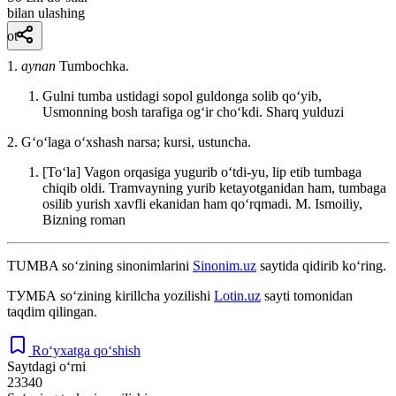
bilan ulashing
ot
1.
aynan
Tumbochka.
Gulni tumba ustidagi sopol guldonga solib qoʻyib,
Usmonning bosh tarafiga ogʻir choʻkdi.
Sharq yulduzi
2. Gʻoʻlaga oʻxshash narsa; kursi, ustuncha.
[Toʻla] Vagon orqasiga yugurib oʻtdi-yu, lip etib tumbaga
chiqib oldi. Tramvayning yurib ketayotganidan ham, tumbaga
osilib yurish xavfli ekanidan ham qoʻrqmadi.
M. Ismoiliy,
Bizning roman
TUMBA
so‘zining sinonimlarini
Sinonim.uz
saytida qidirib ko‘ring.
ТУМБА
so‘zining kirillcha yozilishi
Lotin.uz
sayti tomonidan
taqdim qilingan.
Ro‘yxatga qo‘shish
Saytdagi o‘rni
23340