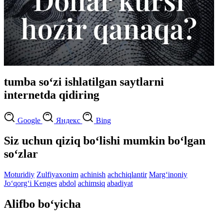
tumba so‘zi ishlatilgan saytlarni
internetda qidiring
Google
Яндекс
Bing
Siz uchun qiziq bo‘lishi mumkin bo‘lgan
so‘zlar
Moturidiy
Zulfiyaxonim
achinish
achchiqlantir
Marg‘inoniy
Jo‘qorg‘i Kenges
abdol
achimsiq
abadiyat
Alifbo bo‘yicha