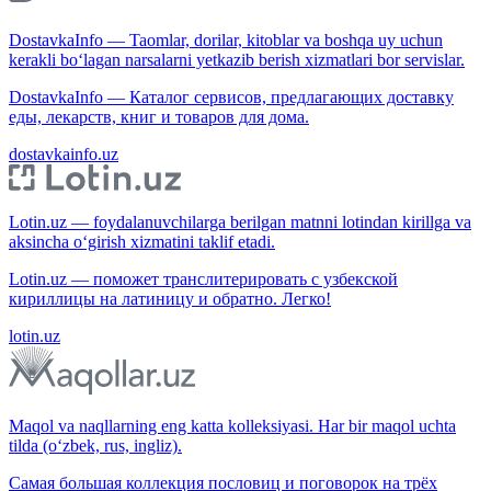
DostavkaInfo — Taomlar, dorilar, kitoblar va boshqa uy uchun
kerakli bo‘lagan narsalarni yetkazib berish xizmatlari bor servislar.
DostavkaInfo — Каталог сервисов, предлагающих доставку
еды, лекарств, книг и товаров для дома.
dostavkainfo.uz
Lotin.uz — foydalanuvchilarga berilgan matnni lotindan kirillga va
aksincha o‘girish xizmatini taklif etadi.
Lotin.uz — поможет транслитерировать с узбекской
кириллицы на латиницу и обратно. Легко!
lotin.uz
Maqol va naqllarning eng katta kolleksiyasi. Har bir maqol uchta
tilda (o‘zbek, rus, ingliz).
Самая большая коллекция пословиц и поговорок на трёх