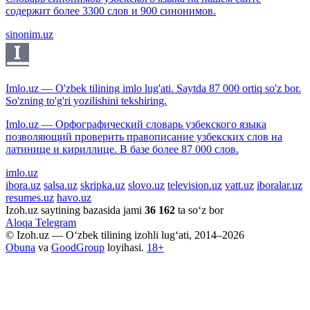
содержит более 3300 слов и 900 синонимов.
sinonim.uz
Imlo.uz — O'zbek tilining imlo lug'ati. Saytda 87 000 ortiq so'z bor.
So'zning to'g'ri yozilishini tekshiring.
Imlo.uz — Орфографический словарь узбекского языка
позволяющий проверить правописание узбекских слов на
латинице и кириллице. В базе более 87 000 слов.
imlo.uz
ibora.uz
salsa.uz
skripka.uz
slovo.uz
television.uz
vatt.uz
iboralar.uz
resumes.uz
havo.uz
Izoh.uz saytining bazasida jami
36 162
ta so‘z bor
Aloqa
Telegram
© Izoh.uz — O‘zbek tilining izohli lug‘ati, 2014–2026
Obuna
va
GoodGroup
loyihasi.
18+