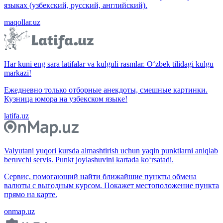
языках (узбекский, русский, английский).
maqollar.uz
Har kuni eng sara latifalar va kulguli rasmlar. O‘zbek tilidagi kulgu
markazi!
Ежедневно только отборные анекдоты, смешные картинки.
Кузница юмора на узбекском языке!
latifa.uz
Valyutani yuqori kursda almashtirish uchun yaqin punktlarni aniqlab
beruvchi servis. Punkt joylashuvini kartada ko‘rsatadi.
Сервис, помогающий найти ближайшие пункты обмена
валюты с выгодным курсом. Покажет местоположение пункта
прямо на карте.
onmap.uz