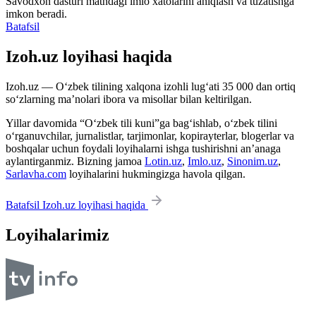
Savodxon dasturi matndagi imlo xatolarini aniqlash va tuzatishga
imkon beradi.
Batafsil
Izoh.uz loyihasi haqida
Izoh.uz — O‘zbek tilining xalqona izohli lug‘ati 35 000 dan ortiq
so‘zlarning ma’nolari ibora va misollar bilan keltirilgan.
Yillar davomida “O‘zbek tili kuni”ga bag‘ishlab, o‘zbek tilini
o‘rganuvchilar, jurnalistlar, tarjimonlar, kopirayterlar, blogerlar va
boshqalar uchun foydali loyihalarni ishga tushirishni an’anaga
aylantirganmiz. Bizning jamoa
Lotin.uz
,
Imlo.uz
,
Sinonim.uz
,
Sarlavha.com
loyihalarini hukmingizga havola qilgan.
Batafsil Izoh.uz loyihasi haqida
Loyihalarimiz