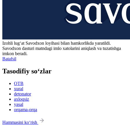
Izohli lugʻat
Savodxon
loyihasi bilan hamkorlikda yaratildi.
Savodxon dasturi matndagi imlo xatolarini aniqlash va tuzatishga
imkon beradi.
Batafsil
Tasodifiy so‘zlar
OTB
xural
detonator
axloqsiz
yasal
orqama-orqa
Hammasini ko‘rish