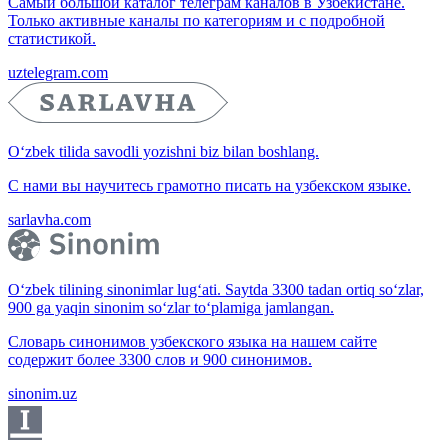
Самый большой каталог телеграм каналов в Узбекистане.
Только активные каналы по категориям и с подробной
статистикой.
uztelegram.com
O‘zbek tilida savodli yozishni biz bilan boshlang.
С нами вы научитесь грамотно писать на узбекском языке.
sarlavha.com
O‘zbek tilining sinonimlar lug‘ati. Saytda 3300 tadan ortiq so‘zlar,
900 ga yaqin sinonim so‘zlar to‘plamiga jamlangan.
Словарь синонимов узбекского языка на нашем сайте
содержит более 3300 слов и 900 синонимов.
sinonim.uz