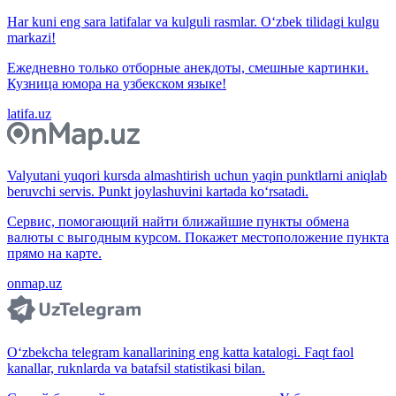
Har kuni eng sara latifalar va kulguli rasmlar. O‘zbek tilidagi kulgu
markazi!
Ежедневно только отборные анекдоты, смешные картинки.
Кузница юмора на узбекском языке!
latifa.uz
Valyutani yuqori kursda almashtirish uchun yaqin punktlarni aniqlab
beruvchi servis. Punkt joylashuvini kartada ko‘rsatadi.
Сервис, помогающий найти ближайшие пункты обмена
валюты с выгодным курсом. Покажет местоположение пункта
прямо на карте.
onmap.uz
O‘zbekcha telegram kanallarining eng katta katalogi. Faqt faol
kanallar, ruknlarda va batafsil statistikasi bilan.