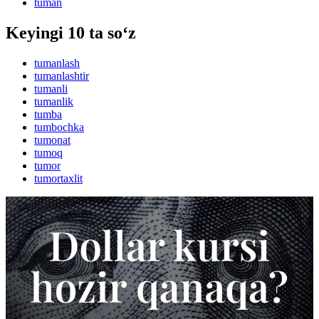
tuman
Keyingi 10 ta so‘z
tumanlash
tumanlashtir
tumanli
tumanlik
tumba
tumbochka
tumonat
tumoq
tumor
tumortaxlit