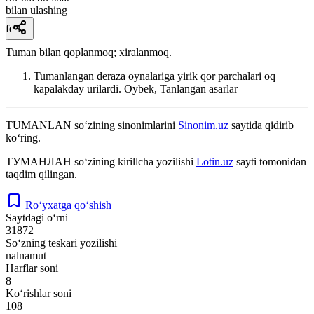
bilan ulashing
fe’l
Tuman bilan qoplanmoq; xiralanmoq.
Tumanlangan deraza oynalariga yirik qor parchalari oq
kapalakday urilardi.
Oybek, Tanlangan asarlar
TUMANLAN
so‘zining sinonimlarini
Sinonim.uz
saytida qidirib
ko‘ring.
ТУМАНЛАН
so‘zining kirillcha yozilishi
Lotin.uz
sayti tomonidan
taqdim qilingan.
Ro‘yxatga qo‘shish
Saytdagi o‘rni
31872
So‘zning teskari yozilishi
nalnamut
Harflar soni
8
Ko‘rishlar soni
108