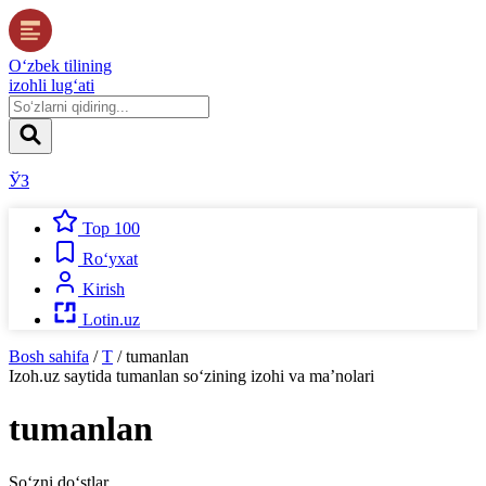
O‘zbek tilining
izohli lug‘ati
ЎЗ
Top 100
Ro‘yxat
Kirish
Lotin.uz
Bosh sahifa
/
T
/
tumanlan
Izoh.uz
saytida
tumanlan
so‘zining izohi va ma’nolari
tumanlan
So‘zni do‘stlar