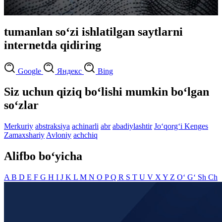
tumanlan so‘zi ishlatilgan saytlarni
internetda qidiring
Google
Яндекс
Bing
Siz uchun qiziq bo‘lishi mumkin bo‘lgan
so‘zlar
Merkuriy
abstraksiya
achinarli
abr
abadiylashtir
Jo‘qorg‘i Kenges
Zamaxshariy
Avloniy
achchiq
Alifbo bo‘yicha
A
B
D
E
F
G
H
I
J
K
L
M
N
O
P
Q
R
S
T
U
V
X
Y
Z
O‘
G‘
Sh
Ch