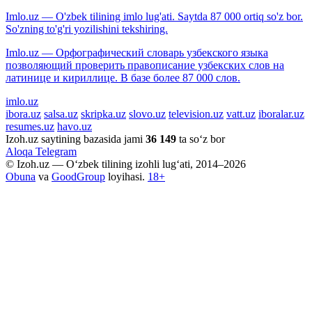
Imlo.uz — O'zbek tilining imlo lug'ati. Saytda 87 000 ortiq so'z bor.
So'zning to'g'ri yozilishini tekshiring.
Imlo.uz — Орфографический словарь узбекского языка
позволяющий проверить правописание узбекских слов на
латинице и кириллице. В базе более 87 000 слов.
imlo.uz
ibora.uz
salsa.uz
skripka.uz
slovo.uz
television.uz
vatt.uz
iboralar.uz
resumes.uz
havo.uz
Izoh.uz saytining bazasida jami
36 149
ta so‘z bor
Aloqa
Telegram
© Izoh.uz — O‘zbek tilining izohli lug‘ati, 2014–2026
Obuna
va
GoodGroup
loyihasi.
18+