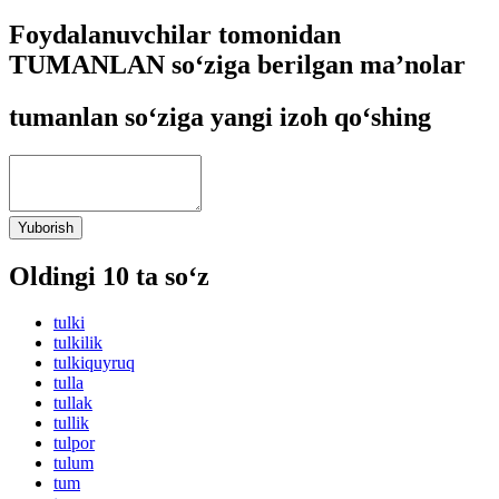
Foydalanuvchilar tomonidan
TUMANLAN so‘ziga berilgan ma’nolar
tumanlan so‘ziga yangi izoh qo‘shing
Yuborish
Oldingi 10 ta so‘z
tulki
tulkilik
tulkiquyruq
tulla
tullak
tullik
tulpor
tulum
tum