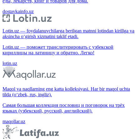
еды, лекарств, книг и товаров для дома.
dostavkainfo.uz
Lotin.uz — foydalanuvchilarga berilgan matnni lotindan kirillga va
aksincha o‘girish xizmatini taklif etadi.
Lotin.uz — поможет транслитерировать с узбекской
кириллицы на латиницу и обратно. Легко!
lotin.uz
Maqol va naqllarning eng katta kolleksiyasi. Har bir maqol uchta
tilda (o‘zbek, rus, ingliz).
Самая большая коллекция пословиц и поговорок на трёх
языках (узбекский, русский, английский).
maqollar.uz