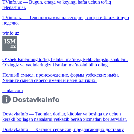
TVinfo.uz — Bugun, ertaga va keyingi hafta uchun to‘liq
teledasturlar.
TVinfo.uz — Телепрограмма на сегодня, завтра и ближайшую
неделю.
tvinfo.uz
O‘zbek Ismlarning to‘liq, batafsil ma’nosi, kelib chiqishi, shakllari.
O‘zingiz va yaqinlaringizni ismlari ma’nosini bilib oling.
Полный смысл, происхождение, формы узбекских имён.
Узнайте смысл своего имени и имён близких.
ismlar.com
DostavkaInfo — Taomlar, dorilar, kitoblar va boshqa uy uchun
kerakli bo‘lagan narsalarni yetkazib berish xizmatlari bor servislar.
DostavkaInfo — Каталог сервисов, предлагающих доставку