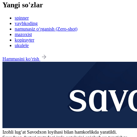
Yangi so'zlar
spinner
vaybkoding
namunasiz o‘rganish (Zero-shot)
mazoxist
kopirayter
ukulele
Hammasini ko‘rish
Izohli lugʻat
Savodxon
loyihasi bilan hamkorlikda yaratildi.