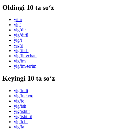
Oldingi 10 ta so‘z
yittir
yig‘
yig‘dir
yig‘diril
yig‘i
yig‘il
yig‘ilish
yig‘iluvchan
yig‘im
yig‘im-terim
Keyingi 10 ta so‘z
yig‘indi
yig‘inchoq
yig‘iq
yig‘ish
yig‘ishtir
yig‘ishtiril
yig‘ichi
yig‘la