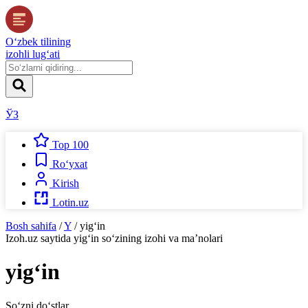
O‘zbek tilining
izohli lug‘ati
ЎЗ
Top 100
Ro‘yxat
Kirish
Lotin.uz
Bosh sahifa
/
Y
/
yig‘in
Izoh.uz
saytida
yig‘in
so‘zining izohi va ma’nolari
yig‘in
So‘zni do‘stlar