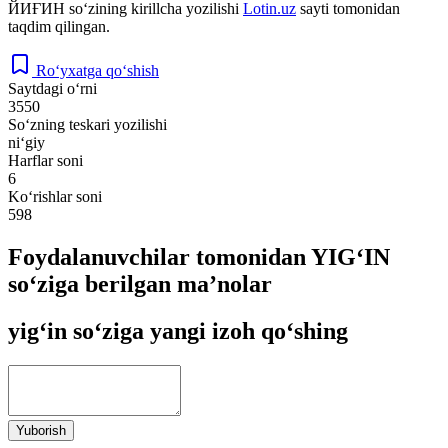
ЙИҒИН
so‘zining kirillcha yozilishi
Lotin.uz
sayti tomonidan
taqdim qilingan.
Ro‘yxatga qo‘shish
Saytdagi o‘rni
3550
So‘zning teskari yozilishi
ni‘giy
Harflar soni
6
Ko‘rishlar soni
598
Foydalanuvchilar tomonidan YIG‘IN
so‘ziga berilgan ma’nolar
yig‘in so‘ziga yangi izoh qo‘shing
Yuborish