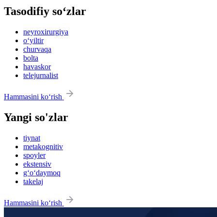
Tasodifiy so‘zlar
neyroxirurgiya
o‘yiltir
churvaqa
bolta
havaskor
telejurnalist
Hammasini ko‘rish
Yangi so'zlar
tiynat
metakognitiv
spoyler
ekstensiv
g‘o‘daymoq
takelaj
Hammasini ko‘rish