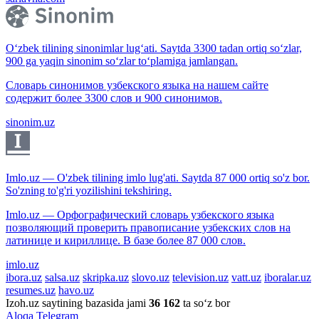
O‘zbek tilining sinonimlar lug‘ati. Saytda 3300 tadan ortiq so‘zlar,
900 ga yaqin sinonim so‘zlar to‘plamiga jamlangan.
Словарь синонимов узбекского языка на нашем сайте
содержит более 3300 слов и 900 синонимов.
sinonim.uz
Imlo.uz — O'zbek tilining imlo lug'ati. Saytda 87 000 ortiq so'z bor.
So'zning to'g'ri yozilishini tekshiring.
Imlo.uz — Орфографический словарь узбекского языка
позволяющий проверить правописание узбекских слов на
латинице и кириллице. В базе более 87 000 слов.
imlo.uz
ibora.uz
salsa.uz
skripka.uz
slovo.uz
television.uz
vatt.uz
iboralar.uz
resumes.uz
havo.uz
Izoh.uz saytining bazasida jami
36 162
ta so‘z bor
Aloqa
Telegram