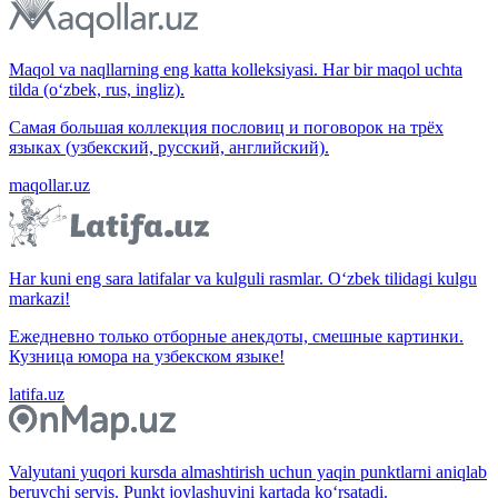
Maqol va naqllarning eng katta kolleksiyasi. Har bir maqol uchta
tilda (o‘zbek, rus, ingliz).
Самая большая коллекция пословиц и поговорок на трёх
языках (узбекский, русский, английский).
maqollar.uz
Har kuni eng sara latifalar va kulguli rasmlar. O‘zbek tilidagi kulgu
markazi!
Ежедневно только отборные анекдоты, смешные картинки.
Кузница юмора на узбекском языке!
latifa.uz
Valyutani yuqori kursda almashtirish uchun yaqin punktlarni aniqlab
beruvchi servis. Punkt joylashuvini kartada ko‘rsatadi.