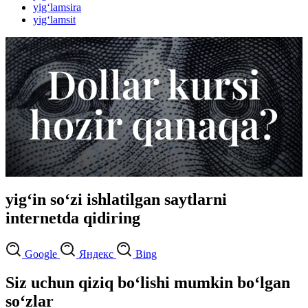
yig‘lamsira
yig‘lamsit
yig‘in so‘zi ishlatilgan saytlarni
internetda qidiring
Google
Яндекс
Bing
Siz uchun qiziq bo‘lishi mumkin bo‘lgan
so‘zlar