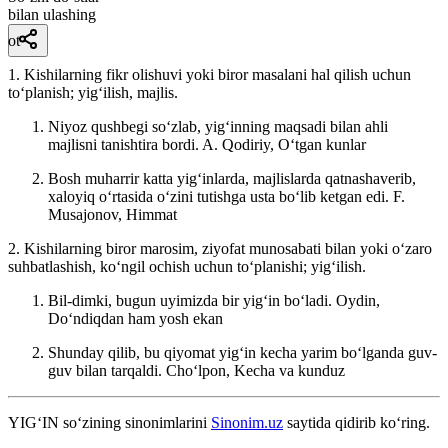
bilan ulashing
ot
1. Kishilarning fikr olishuvi yoki biror masalani hal qilish uchun
toʻplanish; yigʻilish, majlis.
Niyoz qushbegi soʻzlab, yigʻinning maqsadi bilan ahli
majlisni tanishtira bordi. A.
Qodiriy, Oʻtgan kunlar
Bosh muharrir katta yigʻinlarda, majlislarda qatnashaverib,
xaloyiq oʻrtasida oʻzini tutishga usta boʻlib ketgan edi.
F.
Musajonov, Himmat
2. Kishilarning biror marosim, ziyofat munosabati bilan yoki oʻzaro
suhbatlashish, koʻngil ochish uchun toʻplanishi; yigʻilish.
Bil-dimki, bugun uyimizda bir yigʻin boʻladi.
Oydin,
Doʻndiqdan ham yosh ekan
Shunday qilib, bu qiyomat yigʻin kecha yarim boʻlganda guv-
guv bilan tarqaldi.
Choʻlpon, Kecha va kunduz
YIG‘IN
so‘zining sinonimlarini
Sinonim.uz
saytida qidirib ko‘ring.