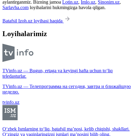
aylantirganmiz. Bizning jamoa
Lotin.uz
,
Imlo.uz
,
Sinonim.uz
,
Sarlavha.com
loyihalarini hukmingizga havola qilgan.
Batafsil Izoh.uz loyihasi haqida
Loyihalarimiz
TVinfo.uz — Bugun, ertaga va keyingi hafta uchun to‘liq
teledasturlar.
TVinfo.uz — Телепрограмма на сегодня, завтра и ближайшую
неделю.
tvinfo.uz
O‘zbek Ismlarning to‘liq, batafsil ma’nosi, kelib chiqishi, shakllari.
O‘zingiz va yaqinlaringizni ismlari ma’nosini bilib oling.