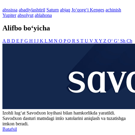
abssissa
abadiylashtiril
Saturn
abjaq
Jo‘qorg‘i Kenges
achinish
Yupiter
absolyut
ablahona
Alifbo bo‘yicha
A
B
D
E
F
G
H
I
J
K
L
M
N
O
P
Q
R
S
T
U
V
X
Y
Z
O‘
G‘
Sh
Ch
Izohli lugʻat
Savodxon
loyihasi bilan hamkorlikda yaratildi.
Savodxon dasturi matndagi imlo xatolarini aniqlash va tuzatishga
imkon beradi.
Batafsil