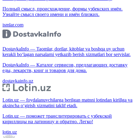
Полный смысл, происхождение, формы узбекских имён.
Узнайте смысл своего имени и имён близких.
ismlar.com
DostavkaInfo — Taomlar, dorilar, kitoblar va boshqa uy uchun
kerakli bo‘lagan narsalarni yetkazib berish xizmatlari bor servislar.
DostavkaInfo — Каталог сервисов, предлагающих доставку
еды, лекарств, книг и товаров для дома.
dostavkainfo.uz
Lotin.uz — foydalanuvchilarga berilgan matnni lotindan kirillga va
aksincha o‘girish xizmatini taklif etadi.
Lotin.uz — поможет транслитерировать с узбекской
кириллицы на латиницу и обратно. Легко!
lotin.uz