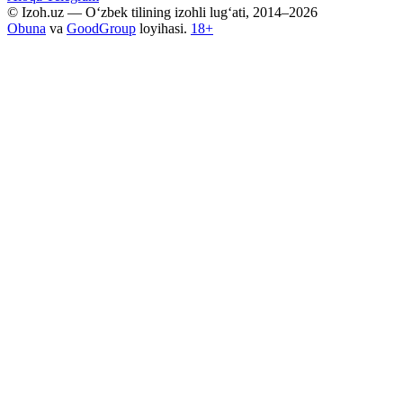
© Izoh.uz — O‘zbek tilining izohli lug‘ati, 2014–2026
Obuna
va
GoodGroup
loyihasi.
18+