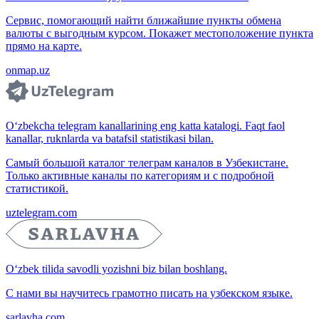
Сервис, помогающий найти ближайшие пункты обмена
валюты с выгодным курсом. Покажет местоположение пункта
прямо на карте.
onmap.uz
O‘zbekcha telegram kanallarining eng katta katalogi. Faqt faol
kanallar, ruknlarda va batafsil statistikasi bilan.
Самый большой каталог телеграм каналов в Узбекистане.
Только активные каналы по категориям и с подробной
статистикой.
uztelegram.com
O‘zbek tilida savodli yozishni biz bilan boshlang.
С нами вы научитесь грамотно писать на узбекском языке.
sarlavha.com