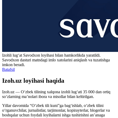
Izohli lugʻat
Savodxon
loyihasi bilan hamkorlikda yaratildi.
Savodxon dasturi matndagi imlo xatolarini aniqlash va tuzatishga
imkon beradi.
Batafsil
Izoh.uz loyihasi haqida
Izoh.uz — O‘zbek tilining xalqona izohli lug‘ati 35 000 dan ortiq
so‘zlarning ma’nolari ibora va misollar bilan keltirilgan.
Yillar davomida “O‘zbek tili kuni”ga bag‘ishlab, o‘zbek tilini
o‘rganuvchilar, jurnalistlar, tarjimonlar, kopirayterlar, blogerlar va
boshqalar uchun foydali loyihalarni ishga tushirishni an’anaga