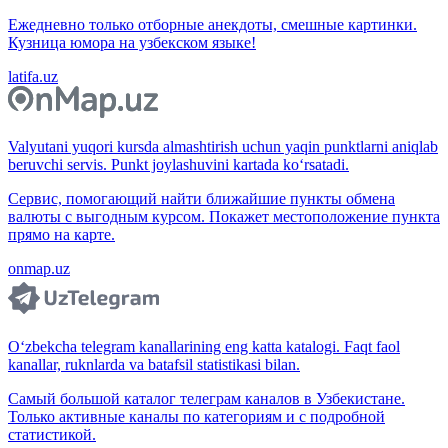
Ежедневно только отборные анекдоты, смешные картинки.
Кузница юмора на узбекском языке!
latifa.uz
Valyutani yuqori kursda almashtirish uchun yaqin punktlarni aniqlab
beruvchi servis. Punkt joylashuvini kartada ko‘rsatadi.
Сервис, помогающий найти ближайшие пункты обмена
валюты с выгодным курсом. Покажет местоположение пункта
прямо на карте.
onmap.uz
O‘zbekcha telegram kanallarining eng katta katalogi. Faqt faol
kanallar, ruknlarda va batafsil statistikasi bilan.
Самый большой каталог телеграм каналов в Узбекистане.
Только активные каналы по категориям и с подробной
статистикой.