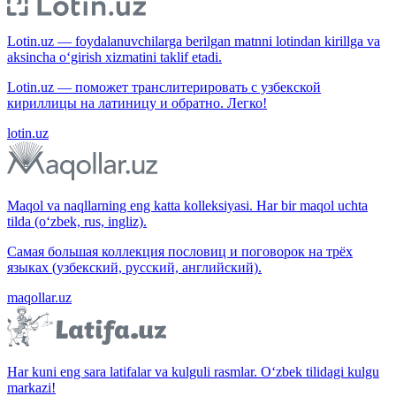
Lotin.uz — foydalanuvchilarga berilgan matnni lotindan kirillga va
aksincha o‘girish xizmatini taklif etadi.
Lotin.uz — поможет транслитерировать с узбекской
кириллицы на латиницу и обратно. Легко!
lotin.uz
Maqol va naqllarning eng katta kolleksiyasi. Har bir maqol uchta
tilda (o‘zbek, rus, ingliz).
Самая большая коллекция пословиц и поговорок на трёх
языках (узбекский, русский, английский).
maqollar.uz
Har kuni eng sara latifalar va kulguli rasmlar. O‘zbek tilidagi kulgu
markazi!