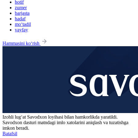
hotif
zumer
barjasta
hadaf
mo‘tadil
vayfay
Hammasini ko‘rish
Izohli lugʻat
Savodxon
loyihasi bilan hamkorlikda yaratildi.
Savodxon dasturi matndagi imlo xatolarini aniqlash va tuzatishga
imkon beradi.
Batafsil