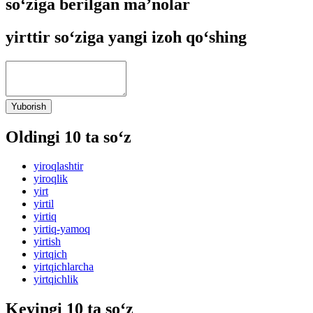
so‘ziga berilgan ma’nolar
yirttir so‘ziga yangi izoh qo‘shing
Yuborish
Oldingi 10 ta so‘z
yiroqlashtir
yiroqlik
yirt
yirtil
yirtiq
yirtiq-yamoq
yirtish
yirtqich
yirtqichlarcha
yirtqichlik
Keyingi 10 ta so‘z