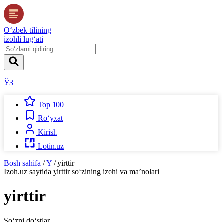
O‘zbek tilining
izohli lug‘ati
ЎЗ
Top 100
Ro‘yxat
Kirish
Lotin.uz
Bosh sahifa
/
Y
/
yirttir
Izoh.uz
saytida
yirttir
so‘zining izohi va ma’nolari
yirttir
So‘zni do‘stlar