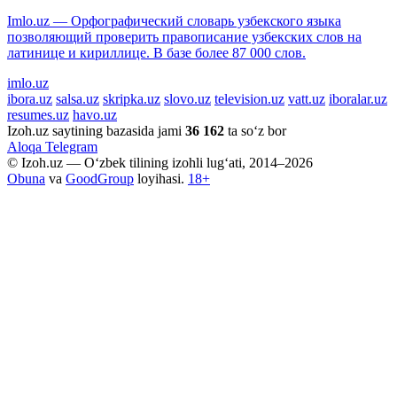
Imlo.uz — Орфографический словарь узбекского языка
позволяющий проверить правописание узбекских слов на
латинице и кириллице. В базе более 87 000 слов.
imlo.uz
ibora.uz
salsa.uz
skripka.uz
slovo.uz
television.uz
vatt.uz
iboralar.uz
resumes.uz
havo.uz
Izoh.uz saytining bazasida jami
36 162
ta so‘z bor
Aloqa
Telegram
© Izoh.uz — O‘zbek tilining izohli lug‘ati, 2014–2026
Obuna
va
GoodGroup
loyihasi.
18+