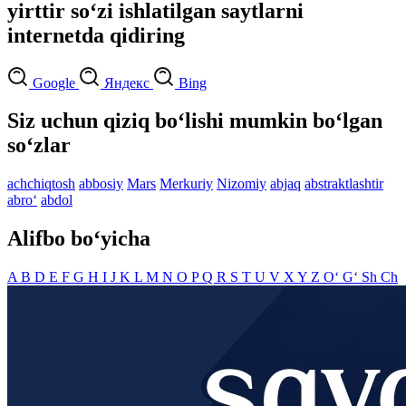
yirttir so‘zi ishlatilgan saytlarni
internetda qidiring
Google
Яндекс
Bing
Siz uchun qiziq bo‘lishi mumkin bo‘lgan
so‘zlar
achchiqtosh
abbosiy
Mars
Merkuriy
Nizomiy
abjaq
abstraktlashtir
abro‘
abdol
Alifbo bo‘yicha
A
B
D
E
F
G
H
I
J
K
L
M
N
O
P
Q
R
S
T
U
V
X
Y
Z
O‘
G‘
Sh
Ch