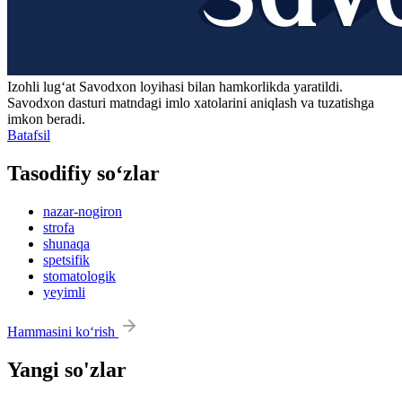
Izohli lugʻat
Savodxon
loyihasi bilan hamkorlikda yaratildi.
Savodxon dasturi matndagi imlo xatolarini aniqlash va tuzatishga
imkon beradi.
Batafsil
Tasodifiy so‘zlar
nazar-nogiron
strofa
shunaqa
spetsifik
stomatologik
yeyimli
Hammasini ko‘rish
Yangi so'zlar