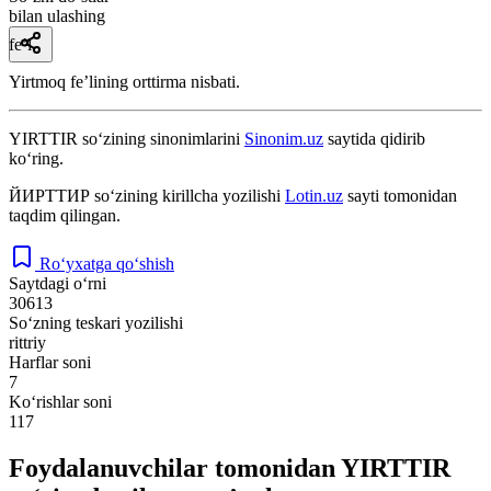
bilan ulashing
fe’l
Yirtmoq feʼlining orttirma nisbati.
YIRTTIR
so‘zining sinonimlarini
Sinonim.uz
saytida qidirib
ko‘ring.
ЙИРТТИР
so‘zining kirillcha yozilishi
Lotin.uz
sayti tomonidan
taqdim qilingan.
Ro‘yxatga qo‘shish
Saytdagi o‘rni
30613
So‘zning teskari yozilishi
rittriy
Harflar soni
7
Ko‘rishlar soni
117
Foydalanuvchilar tomonidan YIRTTIR