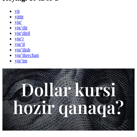
yit
yittir
yig‘
yig‘dir
yig‘diril
yig‘i
yig‘il
yig‘ilish
yig‘iluvchan
yig‘im