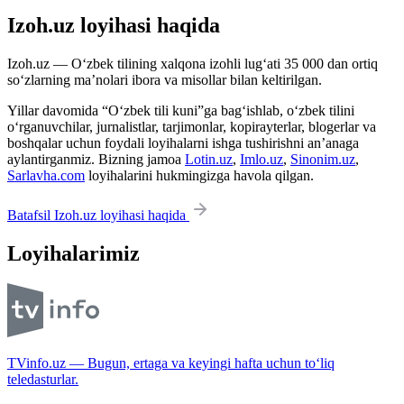
Izoh.uz loyihasi haqida
Izoh.uz — O‘zbek tilining xalqona izohli lug‘ati 35 000 dan ortiq
so‘zlarning ma’nolari ibora va misollar bilan keltirilgan.
Yillar davomida “O‘zbek tili kuni”ga bag‘ishlab, o‘zbek tilini
o‘rganuvchilar, jurnalistlar, tarjimonlar, kopirayterlar, blogerlar va
boshqalar uchun foydali loyihalarni ishga tushirishni an’anaga
aylantirganmiz. Bizning jamoa
Lotin.uz
,
Imlo.uz
,
Sinonim.uz
,
Sarlavha.com
loyihalarini hukmingizga havola qilgan.
Batafsil Izoh.uz loyihasi haqida
Loyihalarimiz
TVinfo.uz — Bugun, ertaga va keyingi hafta uchun to‘liq
teledasturlar.