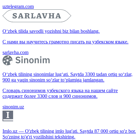
uztelegram.com
O‘zbek tilida savodli yozishni biz bilan boshlang.
С нами вы научитесь грамотно писать на узбекском языке.
sarlavha.com
O‘zbek tilining sinonimlar lug‘ati. Saytda 3300 tadan ortiq so‘zlar,
900 ga yaqin sinonim so‘zlar to‘plamiga jamlangan.
Словарь синонимов узбекского языка на нашем сайте
содержит более 3300 слов и 900 синонимов.
sinonim.uz
Imlo.uz — O'zbek tilining imlo lug'ati. Saytda 87 000 ortiq so'z bor.
So'zning to'g'ri yozilishini tekshiring.