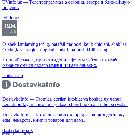
TVinfo.uz — Телепрограмма на сегодня, завтра и ближайшую
неделю.
tvinfo.uz
O‘zbek Ismlarning to‘liq, batafsil ma’nosi, kelib chiqishi, shakllari.
O‘zingiz va yaqinlaringizni ismlari ma’nosini bilib oling.
Полный смысл, происхождение, формы узбекских имён.
Узнайте смысл своего имени и имён близких.
ismlar.com
DostavkaInfo — Taomlar, dorilar, kitoblar va boshqa uy uchun
kerakli bo‘lagan narsalarni yetkazib berish xizmatlari bor servislar.
DostavkaInfo — Каталог сервисов, предлагающих доставку
еды, лекарств, книг и товаров для дома.
dostavkainfo.uz