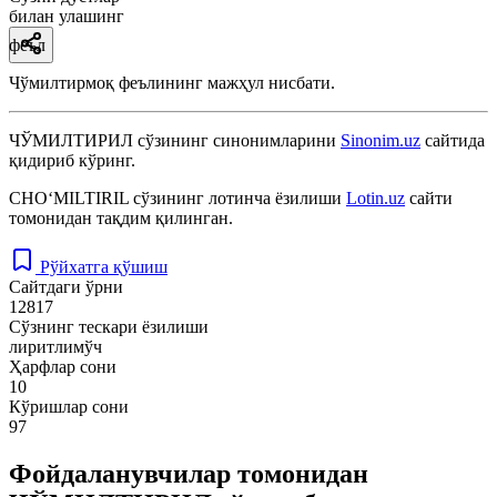
билан улашинг
феъл
Чўмилтирмоқ феълининг мажҳул нисбати.
ЧЎМИЛТИРИЛ
сўзининг синонимларини
Sinonim.uz
сайтида
қидириб кўринг.
CHO‘MILTIRIL
сўзининг лотинча ёзилиши
Lotin.uz
сайти
томонидан тақдим қилинган.
Рўйхатга қўшиш
Сайтдаги ўрни
12817
Сўзнинг тескари ёзилиши
лиритлимўч
Ҳарфлар сони
10
Кўришлар сони
97
Фойдаланувчилар томонидан