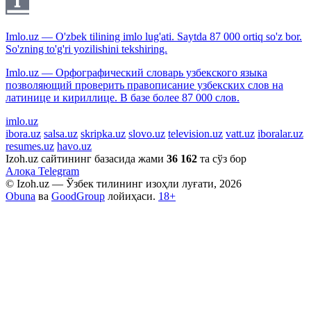
Imlo.uz — O'zbek tilining imlo lug'ati. Saytda 87 000 ortiq so'z bor.
So'zning to'g'ri yozilishini tekshiring.
Imlo.uz — Орфографический словарь узбекского языка
позволяющий проверить правописание узбекских слов на
латинице и кириллице. В базе более 87 000 слов.
imlo.uz
ibora.uz
salsa.uz
skripka.uz
slovo.uz
television.uz
vatt.uz
iboralar.uz
resumes.uz
havo.uz
Izoh.uz сайтининг базасида жами
36 162
та сўз бор
Алоқа
Telegram
© Izoh.uz — Ўзбек тилининг изоҳли луғати, 2026
Obuna
ва
GoodGroup
лойиҳаси.
18+