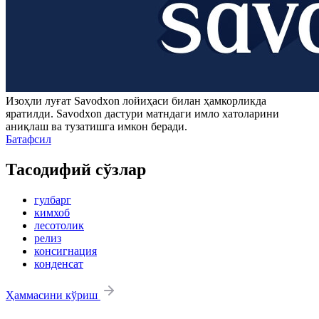
Изоҳли луғат
Savodxon
лойиҳаси билан ҳамкорликда
яратилди.
Savodxon
дастури матндаги имло хатоларини
аниқлаш ва тузатишга имкон беради.
Батафсил
Тасодифий сўзлар
гулбарг
кимхоб
лесотолик
релиз
консигнация
конденсат
Ҳаммасини кўриш