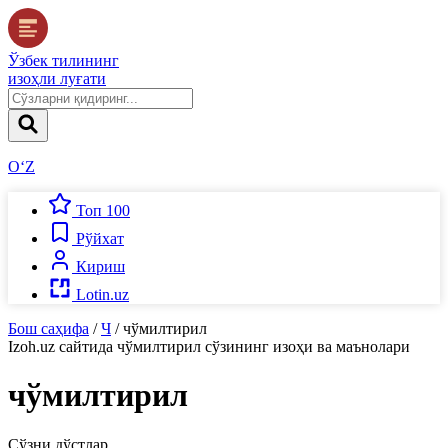
Ўзбек тилининг
изоҳли луғати
O‘Z
Топ 100
Рўйхат
Кириш
Lotin.uz
Бош саҳифа
/
Ч
/
чўмилтирил
Izoh.uz
сайтида
чўмилтирил
сўзининг изоҳи ва маънолари
чўмилтирил
Сўзни дўстлар