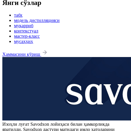
Янги сўзлар
табх
модель дистилляцияси
муқарриб
контекстуал
мастер-класс
мусаҳҳиҳ
Ҳаммасини кўриш
Изоҳли луғат
Savodxon
лойиҳаси билан ҳамкорликда
яратилди.
Savodxon
дастури матндаги имло хатоларини