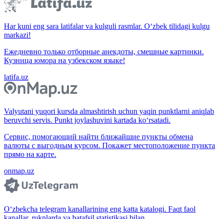
Har kuni eng sara latifalar va kulguli rasmlar. O‘zbek tilidagi kulgu
markazi!
Ежедневно только отборные анекдоты, смешные картинки.
Кузница юмора на узбекском языке!
latifa.uz
Valyutani yuqori kursda almashtirish uchun yaqin punktlarni aniqlab
beruvchi servis. Punkt joylashuvini kartada ko‘rsatadi.
Сервис, помогающий найти ближайшие пункты обмена
валюты с выгодным курсом. Покажет местоположение пункта
прямо на карте.
onmap.uz
O‘zbekcha telegram kanallarining eng katta katalogi. Faqt faol
kanallar, ruknlarda va batafsil statistikasi bilan.