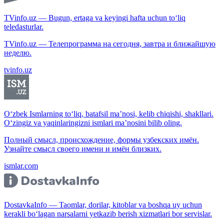
TVinfo.uz — Bugun, ertaga va keyingi hafta uchun to‘liq
teledasturlar.
TVinfo.uz — Телепрограмма на сегодня, завтра и ближайшую
неделю.
tvinfo.uz
O‘zbek Ismlarning to‘liq, batafsil ma’nosi, kelib chiqishi, shakllari.
O‘zingiz va yaqinlaringizni ismlari ma’nosini bilib oling.
Полный смысл, происхождение, формы узбекских имён.
Узнайте смысл своего имени и имён близких.
ismlar.com
DostavkaInfo — Taomlar, dorilar, kitoblar va boshqa uy uchun
kerakli bo‘lagan narsalarni yetkazib berish xizmatlari bor servislar.