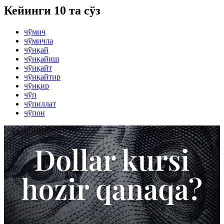
Кейинги 10 та сўз
чўмич
чўмичла
чўнқай
чўнқайиш
чўнқайт
чўнқайтир
чўнқир
чўп
чўпиллат
чўпон