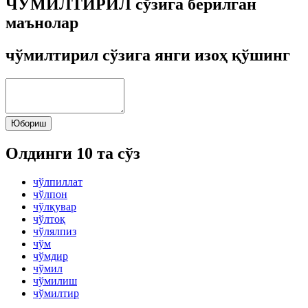
ЧЎМИЛТИРИЛ сўзига берилган
маънолар
чўмилтирил сўзига янги изоҳ қўшинг
Юбориш
Олдинги 10 та сўз
чўлпиллат
чўлпон
чўлқувар
чўлтоқ
чўлялпиз
чўм
чўмдир
чўмил
чўмилиш
чўмилтир