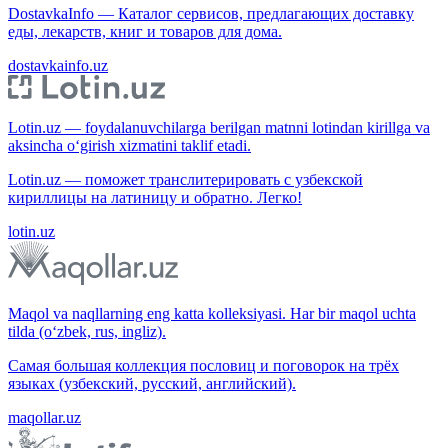
DostavkaInfo — Каталог сервисов, предлагающих доставку
еды, лекарств, книг и товаров для дома.
dostavkainfo.uz
Lotin.uz — foydalanuvchilarga berilgan matnni lotindan kirillga va
aksincha o‘girish xizmatini taklif etadi.
Lotin.uz — поможет транслитерировать с узбекской
кириллицы на латиницу и обратно. Легко!
lotin.uz
Maqol va naqllarning eng katta kolleksiyasi. Har bir maqol uchta
tilda (o‘zbek, rus, ingliz).
Самая большая коллекция пословиц и поговорок на трёх
языках (узбекский, русский, английский).
maqollar.uz