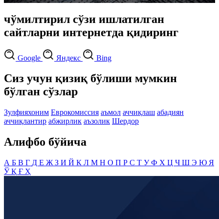
чўмилтирил сўзи ишлатилган
сайтларни интернетда қидиринг
Google
Яндекс
Bing
Сиз учун қизиқ бўлиши мумкин
бўлган сўзлар
Зулфияхоним
Еврокомиссия
аъмол
аччиқлаш
абадиян
аччиқлантир
абжирлик
аъзолик
Шердор
Алифбо бўйича
А
Б
В
Г
Д
Е
Ж
З
И
Й
К
Л
М
Н
О
П
Р
С
Т
У
Ф
Х
Ц
Ч
Ш
Э
Ю
Я
Ў
Қ
Ғ
Ҳ