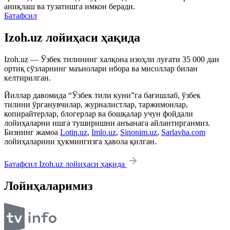
аниқлаш ва тузатишга имкон беради.
Батафсил
Izoh.uz лойиҳаси ҳақида
Izoh.uz — Ўзбек тилининг халқона изоҳли луғати 35 000 дан
ортиқ сўзларнинг маънолари ибора ва мисоллар билан
келтирилган.
Йиллар давомида “Ўзбек тили куни”га бағишлаб, ўзбек
тилини ўрганувчилар, журналистлар, таржимонлар,
копирайтерлар, блогерлар ва бошқалар учун фойдали
лойиҳаларни ишга туширишни анъанага айлантирганмиз.
Бизнинг жамоа
Lotin.uz
,
Imlo.uz
,
Sinonim.uz
,
Sarlavha.com
лойиҳаларини ҳукмингизга ҳавола қилган.
Батафсил Izoh.uz лойиҳаси ҳақида
Лойиҳаларимиз