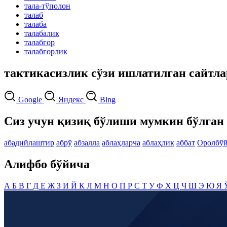
тала-тўполон
талаб
талаба
талабалик
талабгор
талабгорлик
тактикасизлик сўзи ишлатилган сайтл
Google
Яндекс
Bing
Сиз учун қизиқ бўлиши мумкин бўлган 
абадийлаштир
абрў
абзалла
аблаҳларча
аблаҳлик
аббат
Оролбў
Алифбо бўйича
А
Б
В
Г
Д
Е
Ж
З
И
Й
К
Л
М
Н
О
П
Р
С
Т
У
Ф
Х
Ц
Ч
Ш
Э
Ю
Я