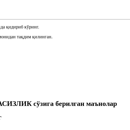
да қидириб кўринг.
монидан тақдим қилинган.
СИЗЛИК сўзига берилган маънолар
г