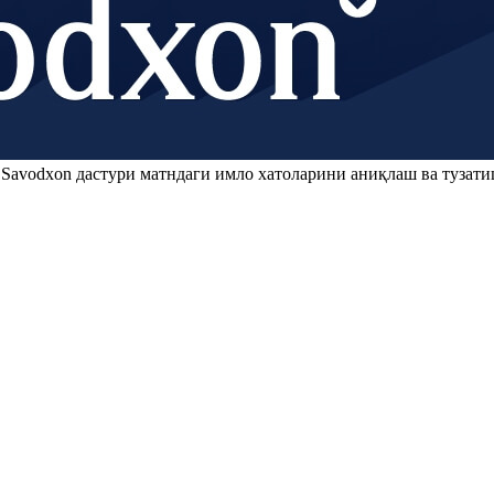
.
Savodxon
дастури матндаги имло хатоларини аниқлаш ва тузати