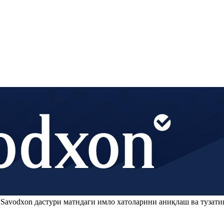
.
Savodxon
дастури матндаги имло хатоларини аниқлаш ва тузати