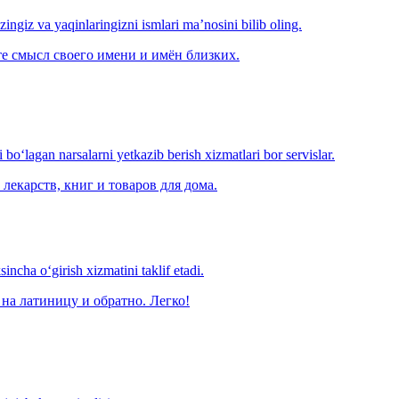
‘zingiz va yaqinlaringizni ismlari ma’nosini bilib oling.
е смысл своего имени и имён близких.
o‘lagan narsalarni yetkazib berish xizmatlari bor servislar.
лекарств, книг и товаров для дома.
ncha o‘girish xizmatini taklif etadi.
на латиницу и обратно. Легко!