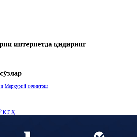
арни интернетда қидиринг
сўзлар
йи
Меркурий
аччиқтош
Ў
Қ
Ғ
Ҳ