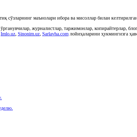
ртиқ сўзларнинг маънолари ибора ва мисоллар билан келтирилган
 ўрганувчилар, журналистлар, таржимонлар, копирайтерлар, бл
,
Imlo.uz
,
Sinonim.uz
,
Sarlavha.com
лойиҳаларини ҳукмингизга ҳаво
.
еделю.