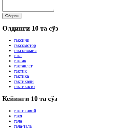
Юбориш
Олдинги 10 та сўз
таксичи
таксомотор
таксономия
такт
тактак
тактаклат
тактик
тактика
тактикали
тактикасиз
Кейинги 10 та сўз
тактикавий
такя
тала
тала-тала