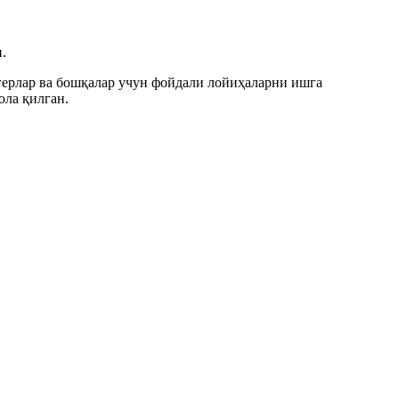
.
огерлар ва бошқалар учун фойдали лойиҳаларни ишга
ла қилган.