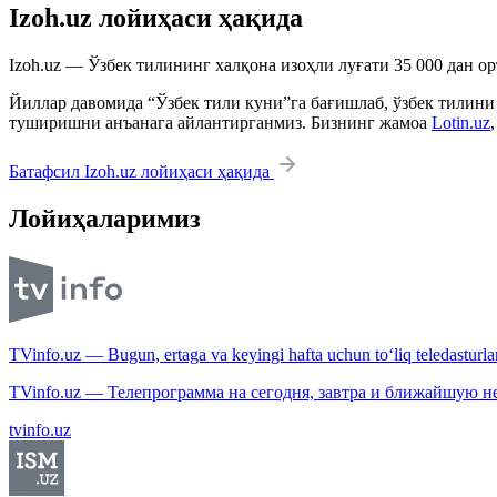
Izoh.uz лойиҳаси ҳақида
Izoh.uz — Ўзбек тилининг халқона изоҳли луғати 35 000 дан о
Йиллар давомида “Ўзбек тили куни”га бағишлаб, ўзбек тилини
туширишни анъанага айлантирганмиз. Бизнинг жамоа
Lotin.uz
Батафсил Izoh.uz лойиҳаси ҳақида
Лойиҳаларимиз
TVinfo.uz — Bugun, ertaga va keyingi hafta uchun to‘liq teledasturlar
TVinfo.uz — Телепрограмма на сегодня, завтра и ближайшую н
tvinfo.uz