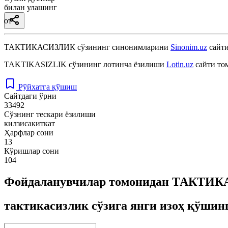
билан улашинг
от
ТАКТИКАСИЗЛИК
сўзининг синонимларини
Sinonim.uz
сайти
TAKTIKASIZLIK
сўзининг лотинча ёзилиши
Lotin.uz
сайти то
Рўйхатга қўшиш
Сайтдаги ўрни
33492
Сўзнинг тескари ёзилиши
килзисакиткат
Ҳарфлар сони
13
Кўришлар сони
104
Фойдаланувчилар томонидан ТАКТИКА
тактикасизлик сўзига янги изоҳ қўшин