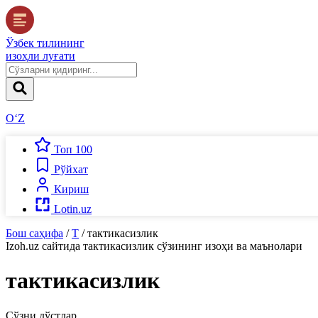
Ўзбек тилининг
изоҳли луғати
O‘Z
Топ 100
Рўйхат
Кириш
Lotin.uz
Бош саҳифа
/
Т
/
тактикасизлик
Izoh.uz
сайтида
тактикасизлик
сўзининг изоҳи ва маънолари
тактикасизлик
Сўзни дўстлар