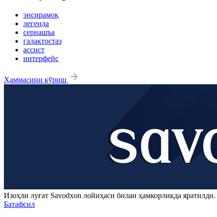
энсирамоқ
легенда
сернашъа
галактостаз
ассист
интерфейс
Ҳаммасини кўриш
Изоҳли луғат
Savodxon
лойиҳаси билан ҳамкорликда яратилди
Батафсил