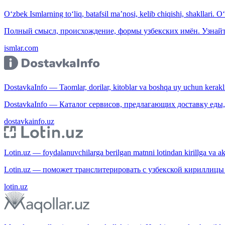
O‘zbek Ismlarning to‘liq, batafsil ma’nosi, kelib chiqishi, shakllari. O
Полный смысл, происхождение, формы узбекских имён. Узнайт
ismlar.com
DostavkaInfo — Taomlar, dorilar, kitoblar va boshqa uy uchun kerakli b
DostavkaInfo — Каталог сервисов, предлагающих доставку еды, 
dostavkainfo.uz
Lotin.uz — foydalanuvchilarga berilgan matnni lotindan kirillga va aksi
Lotin.uz — поможет транслитерировать с узбекской кириллицы 
lotin.uz