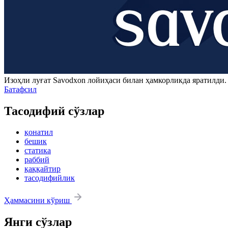
Изоҳли луғат
Savodxon
лойиҳаси билан ҳамкорликда яратилди
Батафсил
Тасодифий сўзлар
қонатил
бешик
статика
раббий
қаққайтир
тасодифийлик
Ҳаммасини кўриш
Янги сўзлар