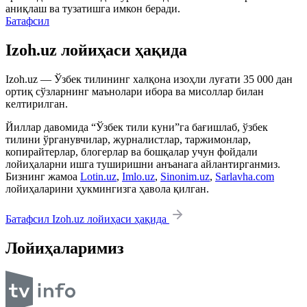
аниқлаш ва тузатишга имкон беради.
Батафсил
Izoh.uz лойиҳаси ҳақида
Izoh.uz — Ўзбек тилининг халқона изоҳли луғати 35 000 дан
ортиқ сўзларнинг маънолари ибора ва мисоллар билан
келтирилган.
Йиллар давомида “Ўзбек тили куни”га бағишлаб, ўзбек
тилини ўрганувчилар, журналистлар, таржимонлар,
копирайтерлар, блогерлар ва бошқалар учун фойдали
лойиҳаларни ишга туширишни анъанага айлантирганмиз.
Бизнинг жамоа
Lotin.uz
,
Imlo.uz
,
Sinonim.uz
,
Sarlavha.com
лойиҳаларини ҳукмингизга ҳавола қилган.
Батафсил Izoh.uz лойиҳаси ҳақида
Лойиҳаларимиз