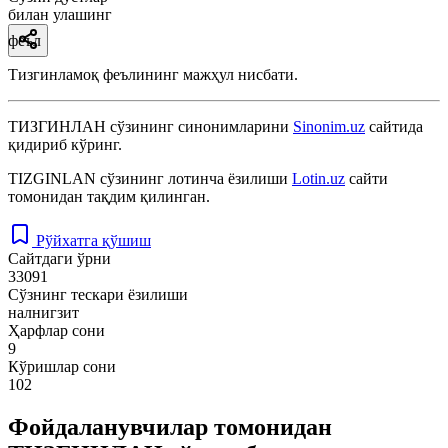
билан улашинг
феъл
Тизгинламоқ феълининг мажҳул нисбати.
ТИЗГИНЛАН
сўзининг синонимларини
Sinonim.uz
сайтида
қидириб кўринг.
TIZGINLAN
сўзининг лотинча ёзилиши
Lotin.uz
сайти
томонидан тақдим қилинган.
Рўйхатга қўшиш
Сайтдаги ўрни
33091
Сўзнинг тескари ёзилиши
налнигзит
Ҳарфлар сони
9
Кўришлар сони
102
Фойдаланувчилар томонидан