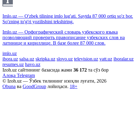
Imlo.uz — O'zbek tilining imlo lug'ati. Saytda 87 000 ortiq so'z bor.
So'zning to'g'ri yozilishini tekshiring.
Imlo.uz — Орфографический словарь узбекского языка
позволяющий проверить правописание узбекских слов на
латинице и кириллице. В базе более 87 000 слов.
imlo.uz
ibora.uz
salsa.uz
skripka.uz
slovo.uz
television.uz
vatt.uz
iboralar.uz
resumes.uz
havo.uz
Izoh.uz сайтининг базасида жами
36 172
та сўз бор
Алоқа
Telegram
© Izoh.uz — Ўзбек тилининг изоҳли луғати, 2026
Obuna
ва
GoodGroup
лойиҳаси.
18+