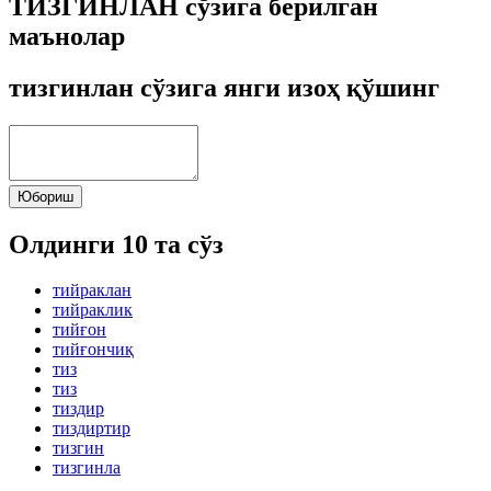
ТИЗГИНЛАН сўзига берилган
маънолар
тизгинлан сўзига янги изоҳ қўшинг
Юбориш
Олдинги 10 та сўз
тийраклан
тийраклик
тийғон
тийғончиқ
тиз
тиз
тиздир
тиздиртир
тизгин
тизгинла