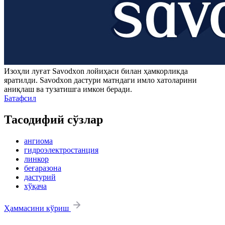
Изоҳли луғат
Savodxon
лойиҳаси билан ҳамкорликда
яратилди.
Savodxon
дастури матндаги имло хатоларини
аниқлаш ва тузатишга имкон беради.
Батафсил
Тасодифий сўзлар
ангиома
гидроэлектростанция
линкор
беғаразона
дастурий
хўқача
Ҳаммасини кўриш