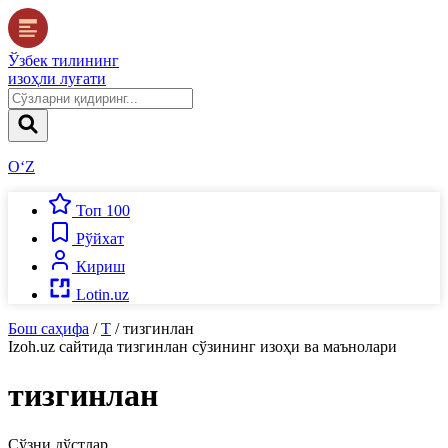
Ўзбек тилининг
изоҳли луғати
O‘Z
Топ 100
Рўйхат
Кириш
Lotin.uz
Бош саҳифа
/
Т
/
тизгинлан
Izoh.uz
сайтида
тизгинлан
сўзининг изоҳи ва маънолари
тизгинлан
Сўзни дўстлар