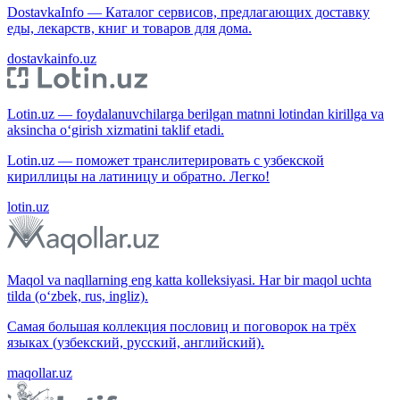
DostavkaInfo — Каталог сервисов, предлагающих доставку
еды, лекарств, книг и товаров для дома.
dostavkainfo.uz
Lotin.uz — foydalanuvchilarga berilgan matnni lotindan kirillga va
aksincha o‘girish xizmatini taklif etadi.
Lotin.uz — поможет транслитерировать с узбекской
кириллицы на латиницу и обратно. Легко!
lotin.uz
Maqol va naqllarning eng katta kolleksiyasi. Har bir maqol uchta
tilda (o‘zbek, rus, ingliz).
Самая большая коллекция пословиц и поговорок на трёх
языках (узбекский, русский, английский).
maqollar.uz