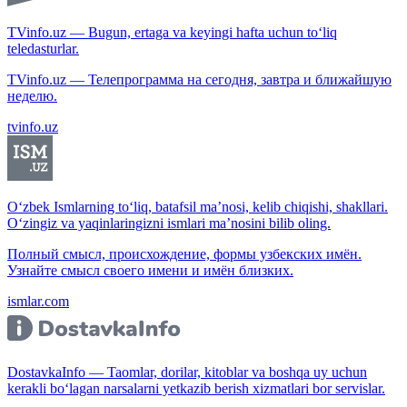
TVinfo.uz — Bugun, ertaga va keyingi hafta uchun to‘liq
teledasturlar.
TVinfo.uz — Телепрограмма на сегодня, завтра и ближайшую
неделю.
tvinfo.uz
O‘zbek Ismlarning to‘liq, batafsil ma’nosi, kelib chiqishi, shakllari.
O‘zingiz va yaqinlaringizni ismlari ma’nosini bilib oling.
Полный смысл, происхождение, формы узбекских имён.
Узнайте смысл своего имени и имён близких.
ismlar.com
DostavkaInfo — Taomlar, dorilar, kitoblar va boshqa uy uchun
kerakli bo‘lagan narsalarni yetkazib berish xizmatlari bor servislar.