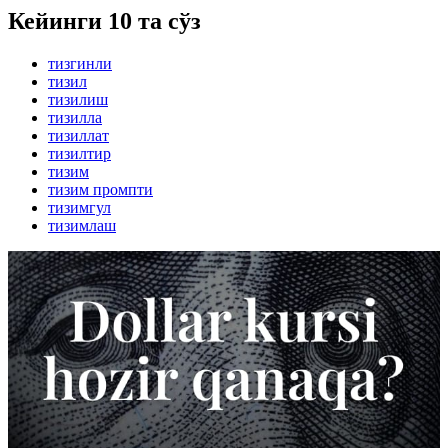
Кейинги 10 та сўз
тизгинли
тизил
тизилиш
тизилла
тизиллат
тизилтир
тизим
тизим промпти
тизимгул
тизимлаш