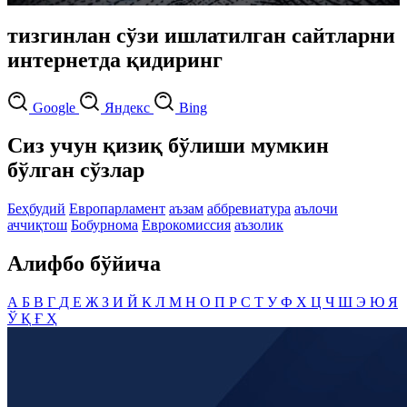
тизгинлан сўзи ишлатилган сайтларни
интернетда қидиринг
Google
Яндекс
Bing
Сиз учун қизиқ бўлиши мумкин
бўлган сўзлар
Беҳбудий
Европарламент
аъзам
аббревиатура
аълочи
аччиқтош
Бобурнома
Еврокомиссия
аъзолик
Алифбо бўйича
А
Б
В
Г
Д
Е
Ж
З
И
Й
К
Л
М
Н
О
П
Р
С
Т
У
Ф
Х
Ц
Ч
Ш
Э
Ю
Я
Ў
Қ
Ғ
Ҳ