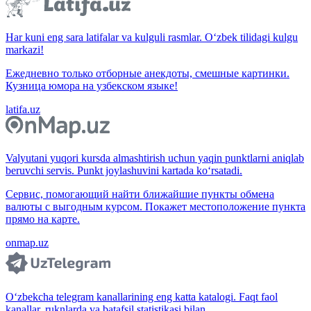
Har kuni eng sara latifalar va kulguli rasmlar. O‘zbek tilidagi kulgu
markazi!
Ежедневно только отборные анекдоты, смешные картинки.
Кузница юмора на узбекском языке!
latifa.uz
Valyutani yuqori kursda almashtirish uchun yaqin punktlarni aniqlab
beruvchi servis. Punkt joylashuvini kartada ko‘rsatadi.
Сервис, помогающий найти ближайшие пункты обмена
валюты с выгодным курсом. Покажет местоположение пункта
прямо на карте.
onmap.uz
O‘zbekcha telegram kanallarining eng katta katalogi. Faqt faol
kanallar, ruknlarda va batafsil statistikasi bilan.