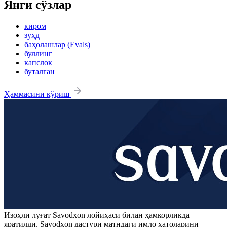
Янги сўзлар
киром
зуҳд
баҳолашлар (Evals)
буллинг
капслок
буталган
Ҳаммасини кўриш
Изоҳли луғат
Savodxon
лойиҳаси билан ҳамкорликда
яратилди.
Savodxon
дастури матндаги имло хатоларини