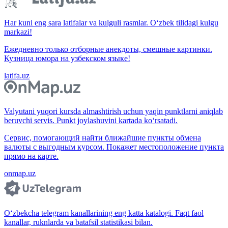
Har kuni eng sara latifalar va kulguli rasmlar. O‘zbek tilidagi kulgu
markazi!
Ежедневно только отборные анекдоты, смешные картинки.
Кузница юмора на узбекском языке!
latifa.uz
Valyutani yuqori kursda almashtirish uchun yaqin punktlarni aniqlab
beruvchi servis. Punkt joylashuvini kartada ko‘rsatadi.
Сервис, помогающий найти ближайшие пункты обмена
валюты с выгодным курсом. Покажет местоположение пункта
прямо на карте.
onmap.uz
O‘zbekcha telegram kanallarining eng katta katalogi. Faqt faol
kanallar, ruknlarda va batafsil statistikasi bilan.