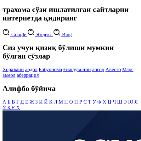
трахома сўзи ишлатилган сайтларни
интернетда қидиринг
Google
Яндекс
Bing
Сиз учун қизиқ бўлиши мумкин
бўлган сўзлар
Хоразмий
абдол
Бобурнома
Ғиждувоний
абгор
Авесто
Марс
аъмол
аберрация
Алифбо бўйича
А
Б
В
Г
Д
Е
Ж
З
И
Й
К
Л
М
Н
О
П
Р
С
Т
У
Ф
Х
Ц
Ч
Ш
Э
Ю
Я
Ў
Қ
Ғ
Ҳ