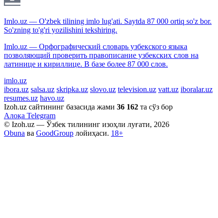
Imlo.uz — O'zbek tilining imlo lug'ati. Saytda 87 000 ortiq so'z bor.
So'zning to'g'ri yozilishini tekshiring.
Imlo.uz — Орфографический словарь узбекского языка
позволяющий проверить правописание узбекских слов на
латинице и кириллице. В базе более 87 000 слов.
imlo.uz
ibora.uz
salsa.uz
skripka.uz
slovo.uz
television.uz
vatt.uz
iboralar.uz
resumes.uz
havo.uz
Izoh.uz сайтининг базасида жами
36 162
та сўз бор
Алоқа
Telegram
© Izoh.uz — Ўзбек тилининг изоҳли луғати, 2026
Obuna
ва
GoodGroup
лойиҳаси.
18+