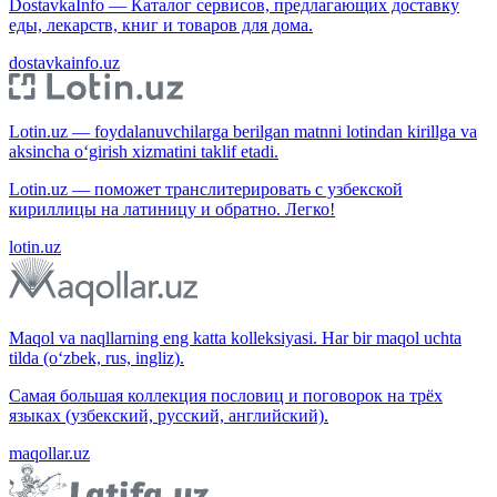
DostavkaInfo — Каталог сервисов, предлагающих доставку
еды, лекарств, книг и товаров для дома.
dostavkainfo.uz
Lotin.uz — foydalanuvchilarga berilgan matnni lotindan kirillga va
aksincha o‘girish xizmatini taklif etadi.
Lotin.uz — поможет транслитерировать с узбекской
кириллицы на латиницу и обратно. Легко!
lotin.uz
Maqol va naqllarning eng katta kolleksiyasi. Har bir maqol uchta
tilda (o‘zbek, rus, ingliz).
Самая большая коллекция пословиц и поговорок на трёх
языках (узбекский, русский, английский).
maqollar.uz