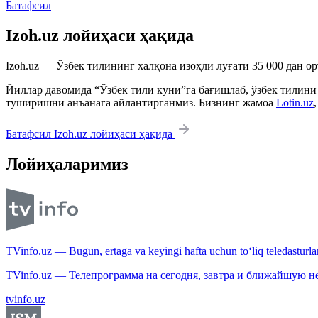
Батафсил
Izoh.uz лойиҳаси ҳақида
Izoh.uz — Ўзбек тилининг халқона изоҳли луғати 35 000 дан о
Йиллар давомида “Ўзбек тили куни”га бағишлаб, ўзбек тилини
туширишни анъанага айлантирганмиз. Бизнинг жамоа
Lotin.uz
Батафсил Izoh.uz лойиҳаси ҳақида
Лойиҳаларимиз
TVinfo.uz — Bugun, ertaga va keyingi hafta uchun to‘liq teledasturlar
TVinfo.uz — Телепрограмма на сегодня, завтра и ближайшую н
tvinfo.uz