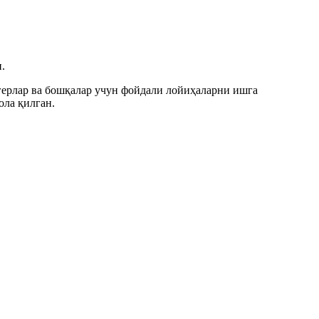
.
огерлар ва бошқалар учун фойдали лойиҳаларни ишга
ла қилган.