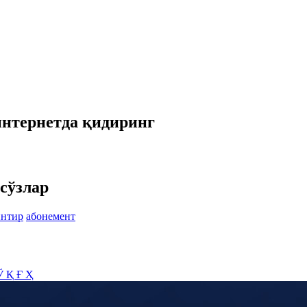
интернетда қидиринг
сўзлар
интир
абонемент
Ў
Қ
Ғ
Ҳ