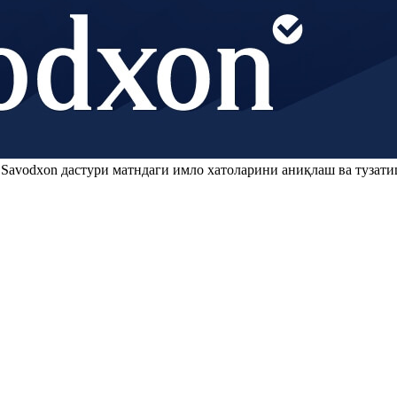
.
Savodxon
дастури матндаги имло хатоларини аниқлаш ва тузати