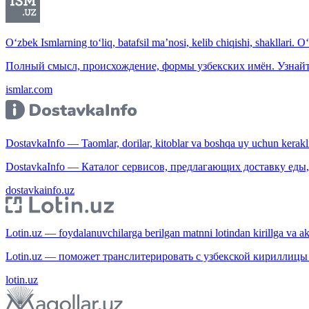
O‘zbek Ismlarning to‘liq, batafsil ma’nosi, kelib chiqishi, shakllari. O
Полный смысл, происхождение, формы узбекских имён. Узнайт
ismlar.com
DostavkaInfo — Taomlar, dorilar, kitoblar va boshqa uy uchun kerakli b
DostavkaInfo — Каталог сервисов, предлагающих доставку еды, 
dostavkainfo.uz
Lotin.uz — foydalanuvchilarga berilgan matnni lotindan kirillga va aksi
Lotin.uz — поможет транслитерировать с узбекской кириллицы 
lotin.uz