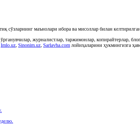
ртиқ сўзларнинг маънолари ибора ва мисоллар билан келтирилган
 ўрганувчилар, журналистлар, таржимонлар, копирайтерлар, бл
,
Imlo.uz
,
Sinonim.uz
,
Sarlavha.com
лойиҳаларини ҳукмингизга ҳаво
.
еделю.