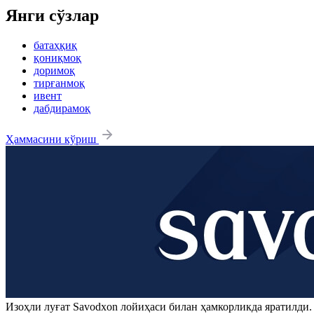
Янги сўзлар
батаҳқиқ
қониқмоқ
доримоқ
тирғанмоқ
ивент
дабдирамоқ
Ҳаммасини кўриш
Изоҳли луғат
Savodxon
лойиҳаси билан ҳамкорликда яратилди