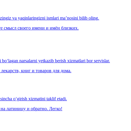
‘zingiz va yaqinlaringizni ismlari ma’nosini bilib oling.
е смысл своего имени и имён близких.
o‘lagan narsalarni yetkazib berish xizmatlari bor servislar.
лекарств, книг и товаров для дома.
ncha o‘girish xizmatini taklif etadi.
на латиницу и обратно. Легко!