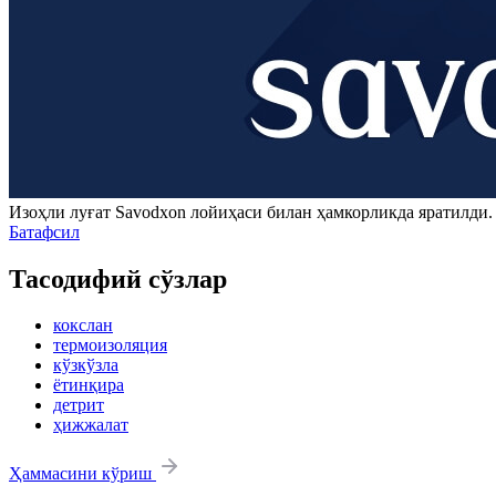
Изоҳли луғат
Savodxon
лойиҳаси билан ҳамкорликда яратилди
Батафсил
Тасодифий сўзлар
кокслан
термоизоляция
кўзкўзла
ётинқира
детрит
ҳижжалат
Ҳаммасини кўриш