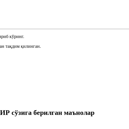
риб кўринг.
ан тақдим қилинган.
Р сўзига берилган маънолар