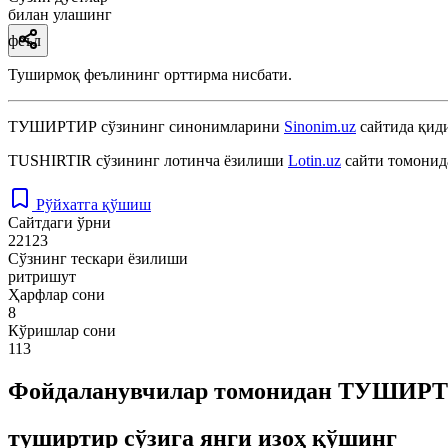
билан улашинг
феъл
Туширмоқ феълининг орттирма нисбати.
ТУШИРТИР
сўзининг синонимларини
Sinonim.uz
сайтида қиди
TUSHIRTIR
сўзининг лотинча ёзилиши
Lotin.uz
сайти томонид
Рўйхатга қўшиш
Сайтдаги ўрни
22123
Сўзнинг тескари ёзилиши
ритришут
Ҳарфлар сони
8
Кўришлар сони
113
Фойдаланувчилар томонидан ТУШИРТИ
туширтир сўзига янги изоҳ қўшинг