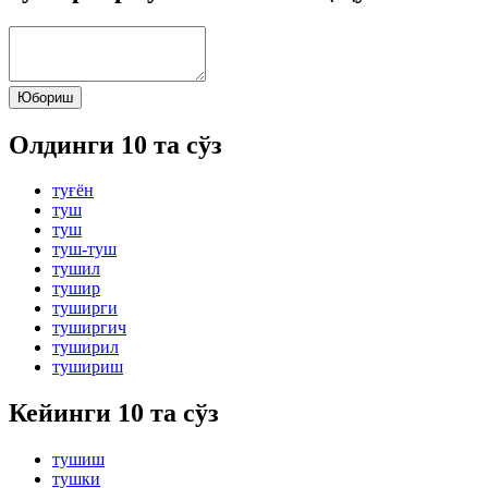
Юбориш
Олдинги 10 та сўз
туғён
туш
туш
туш-туш
тушил
тушир
туширги
туширгич
туширил
тушириш
Кейинги 10 та сўз
тушиш
тушки