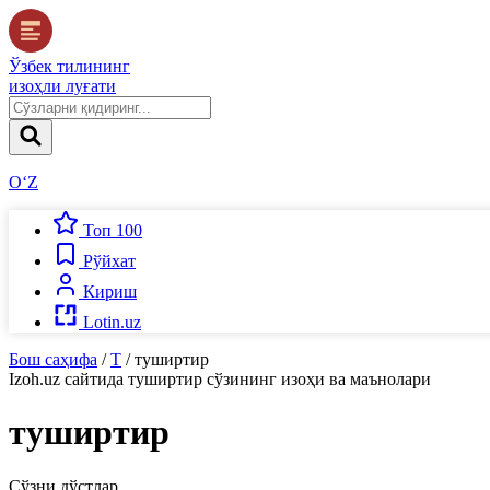
Ўзбек тилининг
изоҳли луғати
O‘Z
Топ 100
Рўйхат
Кириш
Lotin.uz
Бош саҳифа
/
Т
/
туширтир
Izoh.uz
сайтида
туширтир
сўзининг изоҳи ва маънолари
туширтир
Сўзни дўстлар