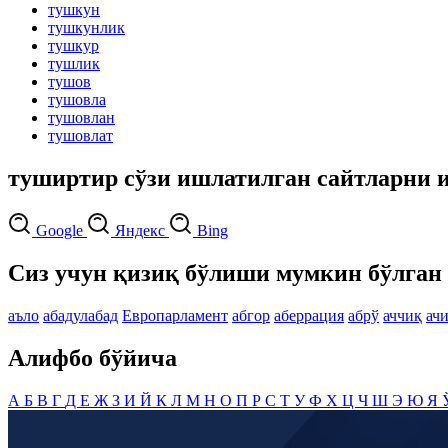
тушкун
тушкунлик
тушкур
тушлик
тушов
тушовла
тушовлан
тушовлат
туширтир сўзи ишлатилган сайтларни 
Google
Яндекс
Bing
Сиз учун қизиқ бўлиши мумкин бўлган 
аъло
абадулабад
Европарламент
абгор
аберрация
абрў
аччиқ
ач
Алифбо бўйича
А
Б
В
Г
Д
Е
Ж
З
И
Й
К
Л
М
Н
О
П
Р
С
Т
У
Ф
Х
Ц
Ч
Ш
Э
Ю
Я