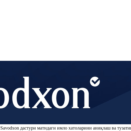
.
Savodxon
дастури матндаги имло хатоларини аниқлаш ва тузати