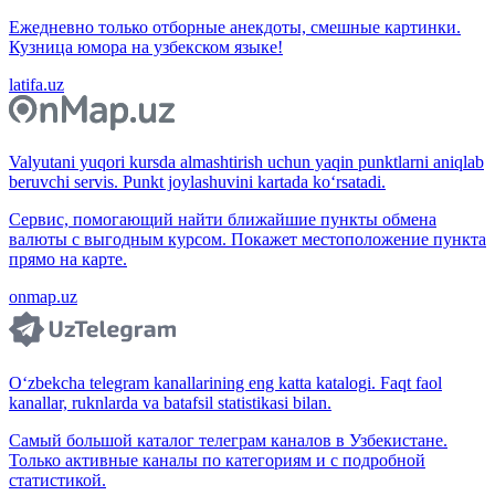
Ежедневно только отборные анекдоты, смешные картинки.
Кузница юмора на узбекском языке!
latifa.uz
Valyutani yuqori kursda almashtirish uchun yaqin punktlarni aniqlab
beruvchi servis. Punkt joylashuvini kartada ko‘rsatadi.
Сервис, помогающий найти ближайшие пункты обмена
валюты с выгодным курсом. Покажет местоположение пункта
прямо на карте.
onmap.uz
O‘zbekcha telegram kanallarining eng katta katalogi. Faqt faol
kanallar, ruknlarda va batafsil statistikasi bilan.
Самый большой каталог телеграм каналов в Узбекистане.
Только активные каналы по категориям и с подробной
статистикой.