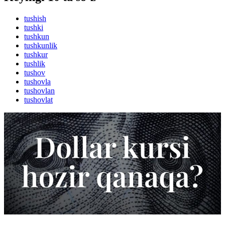
tushish
tushki
tushkun
tushkunlik
tushkur
tushlik
tushov
tushovla
tushovlan
tushovlat