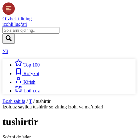
O‘zbek tilining
izohli lug‘ati
ЎЗ
Top 100
Ro‘yxat
Kirish
Lotin.uz
Bosh sahifa
/
T
/
tushirtir
Izoh.uz
saytida
tushirtir
so‘zining izohi va ma’nolari
tushirtir
So‘zni do‘stlar