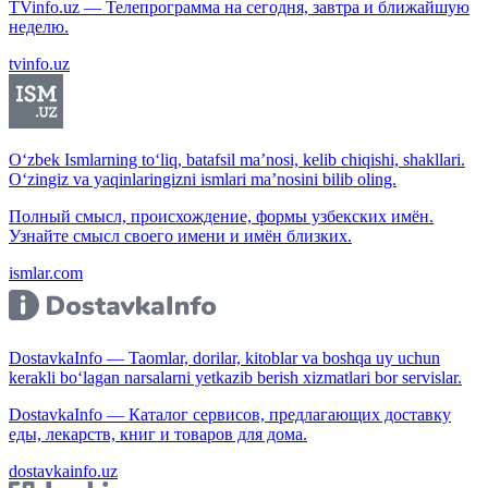
TVinfo.uz — Телепрограмма на сегодня, завтра и ближайшую
неделю.
tvinfo.uz
O‘zbek Ismlarning to‘liq, batafsil ma’nosi, kelib chiqishi, shakllari.
O‘zingiz va yaqinlaringizni ismlari ma’nosini bilib oling.
Полный смысл, происхождение, формы узбекских имён.
Узнайте смысл своего имени и имён близких.
ismlar.com
DostavkaInfo — Taomlar, dorilar, kitoblar va boshqa uy uchun
kerakli bo‘lagan narsalarni yetkazib berish xizmatlari bor servislar.
DostavkaInfo — Каталог сервисов, предлагающих доставку
еды, лекарств, книг и товаров для дома.
dostavkainfo.uz