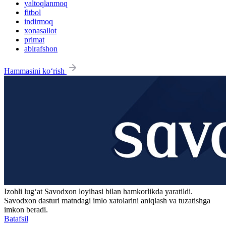
yaltoqlanmoq
fitbol
indirmoq
xonasallot
primat
abirafshon
Hammasini ko‘rish
Izohli lugʻat
Savodxon
loyihasi bilan hamkorlikda yaratildi.
Savodxon dasturi matndagi imlo xatolarini aniqlash va tuzatishga
imkon beradi.
Batafsil