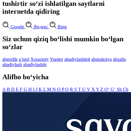
tushirtir so‘zi ishlatilgan saytlarni
internetda qidiring
Google
Яндекс
Bing
Siz uchun qiziq bo‘lishi mumkin bo‘lgan
so‘zlar
abgorlik
aʼmol
Xorazmiy
Yupiter
abadiylashtiril
abstraksiya
abzalla
abadiylash
abadiylashtir
Alifbo bo‘yicha
A
B
D
E
F
G
H
I
J
K
L
M
N
O
P
Q
R
S
T
U
V
X
Y
Z
O‘
G‘
Sh
Ch