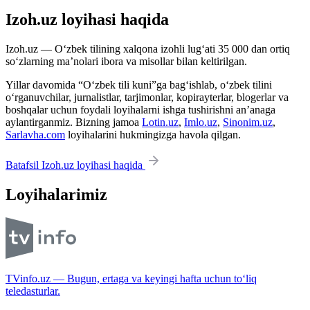
Izoh.uz loyihasi haqida
Izoh.uz — O‘zbek tilining xalqona izohli lug‘ati 35 000 dan ortiq
so‘zlarning ma’nolari ibora va misollar bilan keltirilgan.
Yillar davomida “O‘zbek tili kuni”ga bag‘ishlab, o‘zbek tilini
o‘rganuvchilar, jurnalistlar, tarjimonlar, kopirayterlar, blogerlar va
boshqalar uchun foydali loyihalarni ishga tushirishni an’anaga
aylantirganmiz. Bizning jamoa
Lotin.uz
,
Imlo.uz
,
Sinonim.uz
,
Sarlavha.com
loyihalarini hukmingizga havola qilgan.
Batafsil Izoh.uz loyihasi haqida
Loyihalarimiz
TVinfo.uz — Bugun, ertaga va keyingi hafta uchun to‘liq
teledasturlar.