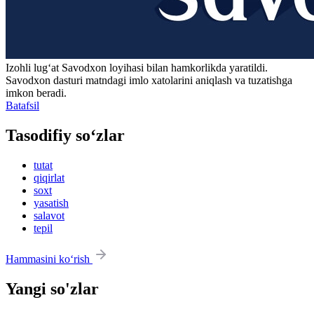
Izohli lugʻat
Savodxon
loyihasi bilan hamkorlikda yaratildi.
Savodxon dasturi matndagi imlo xatolarini aniqlash va tuzatishga
imkon beradi.
Batafsil
Tasodifiy so‘zlar
tutat
qiqirlat
soxt
yasatish
salavot
tepil
Hammasini ko‘rish
Yangi so'zlar