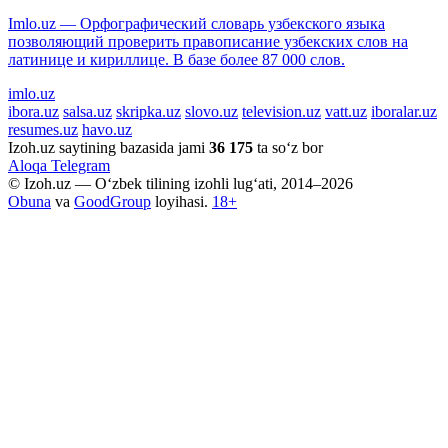
Imlo.uz — Орфографический словарь узбекского языка
позволяющий проверить правописание узбекских слов на
латинице и кириллице. В базе более 87 000 слов.
imlo.uz
ibora.uz
salsa.uz
skripka.uz
slovo.uz
television.uz
vatt.uz
iboralar.uz
resumes.uz
havo.uz
Izoh.uz saytining bazasida jami
36 175
ta so‘z bor
Aloqa
Telegram
© Izoh.uz — O‘zbek tilining izohli lug‘ati, 2014–2026
Obuna
va
GoodGroup
loyihasi.
18+