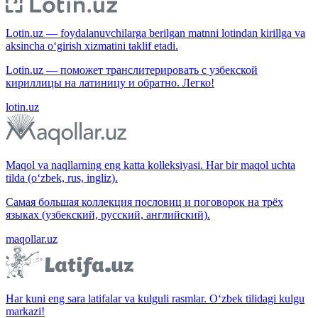
Lotin.uz — foydalanuvchilarga berilgan matnni lotindan kirillga va
aksincha o‘girish xizmatini taklif etadi.
Lotin.uz — поможет транслитерировать с узбекской
кириллицы на латиницу и обратно. Легко!
lotin.uz
Maqol va naqllarning eng katta kolleksiyasi. Har bir maqol uchta
tilda (o‘zbek, rus, ingliz).
Самая большая коллекция пословиц и поговорок на трёх
языках (узбекский, русский, английский).
maqollar.uz
Har kuni eng sara latifalar va kulguli rasmlar. O‘zbek tilidagi kulgu
markazi!