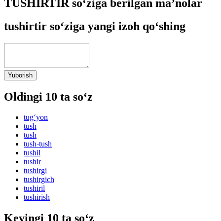
TUSHIRTIR so‘ziga berilgan ma’nolar
tushirtir so‘ziga yangi izoh qo‘shing
Yuborish
Oldingi 10 ta so‘z
tug‘yon
tush
tush
tush-tush
tushil
tushir
tushirgi
tushirgich
tushiril
tushirish
Keyingi 10 ta so‘z