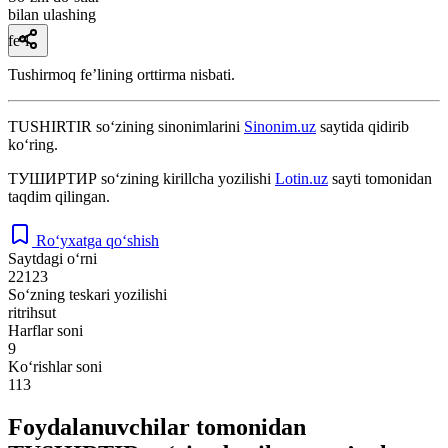
bilan ulashing
fe’l
Tushirmoq feʼlining orttirma nisbati.
TUSHIRTIR
so‘zining sinonimlarini
Sinonim.uz
saytida qidirib
ko‘ring.
ТУШИРТИР
so‘zining kirillcha yozilishi
Lotin.uz
sayti tomonidan
taqdim qilingan.
Ro‘yxatga qo‘shish
Saytdagi o‘rni
22123
So‘zning teskari yozilishi
ritrihsut
Harflar soni
9
Ko‘rishlar soni
113
Foydalanuvchilar tomonidan