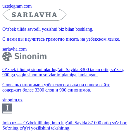
uztelegram.com
O‘zbek tilida savodli yozishni biz bilan boshlang.
С нами вы научитесь грамотно писать на узбекском языке.
sarlavha.com
O‘zbek tilining sinonimlar lug‘ati. Saytda 3300 tadan ortiq so‘zlar,
900 ga yaqin sinonim so‘zlar to‘plamiga jamlangan.
Словарь синонимов узбекского языка на нашем сайте
содержит более 3300 слов и 900 синонимов.
sinonim.uz
Imlo.uz — O'zbek tilining imlo lug'ati. Saytda 87 000 ortiq so'z bor.
So'zning to'g'ri yozilishini tekshiring.