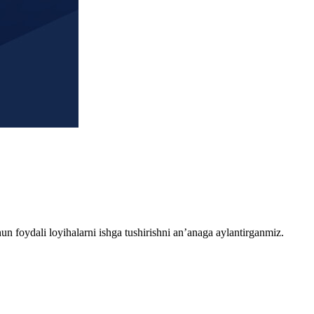
chun foydali loyihalarni ishga tushirishni an’anaga aylantirganmiz.