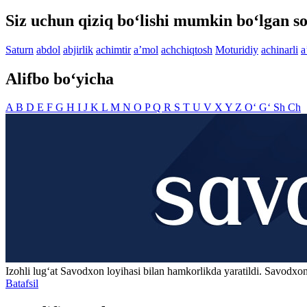
Siz uchun qiziq bo‘lishi mumkin bo‘lgan so
Saturn
abdol
abjirlik
achimtir
aʼmol
achchiqtosh
Moturidiy
achinarli
a
Alifbo bo‘yicha
A
B
D
E
F
G
H
I
J
K
L
M
N
O
P
Q
R
S
T
U
V
X
Y
Z
O‘
G‘
Sh
Ch
Izohli lugʻat
Savodxon
loyihasi bilan hamkorlikda yaratildi. Savodxon
Batafsil