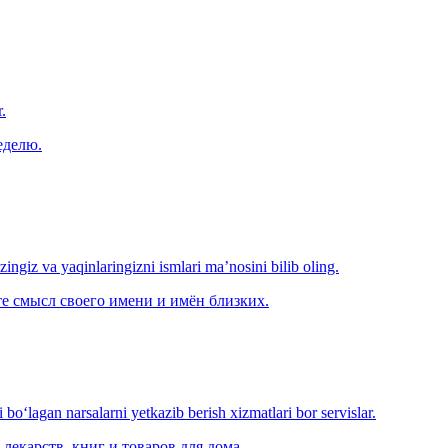
.
еделю.
‘zingiz va yaqinlaringizni ismlari ma’nosini bilib oling.
е смысл своего имени и имён близких.
o‘lagan narsalarni yetkazib berish xizmatlari bor servislar.
лекарств, книг и товаров для дома.