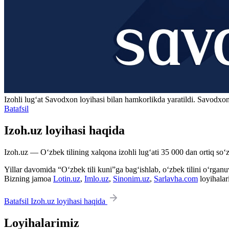
Izohli lugʻat
Savodxon
loyihasi bilan hamkorlikda yaratildi. Savodxon
Batafsil
Izoh.uz loyihasi haqida
Izoh.uz — O‘zbek tilining xalqona izohli lug‘ati 35 000 dan ortiq so‘zl
Yillar davomida “O‘zbek tili kuni”ga bag‘ishlab, o‘zbek tilini o‘rganuvc
Bizning jamoa
Lotin.uz
,
Imlo.uz
,
Sinonim.uz
,
Sarlavha.com
loyihalar
Batafsil Izoh.uz loyihasi haqida
Loyihalarimiz