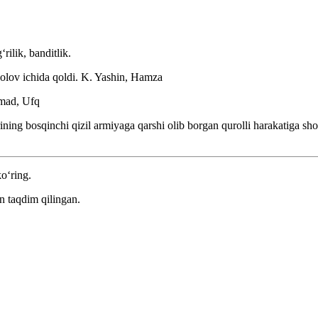
rilik, banditlik.
-olov ichida qoldi.
K. Yashin, Hamza
mad, Ufq
ing bosqinchi qizil armiyaga qarshi olib borgan qurolli harakatiga sho
ko‘ring.
n taqdim qilingan.