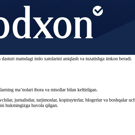
 dasturi matndagi imlo xatolarini aniqlash va tuzatishga imkon beradi.
arning ma’nolari ibora va misollar bilan keltirilgan.
hilar, jurnalistlar, tarjimonlar, kopirayterlar, blogerlar va boshqalar u
ini hukmingizga havola qilgan.