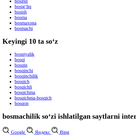
bosiriq
bosig‘liq
bosish
bosma
bosmaxona
bosmachi
Keyingi 10 ta so‘z
bosniyalik
bosqi
bosqin
bosqinchi
bosqinchilik
bosqich
bosqichli
bosqichma
bosqichma-bosqich
bosqon
bosmachilik so‘zi ishlatilgan saytlarni inte
Google
Яндекс
Bing