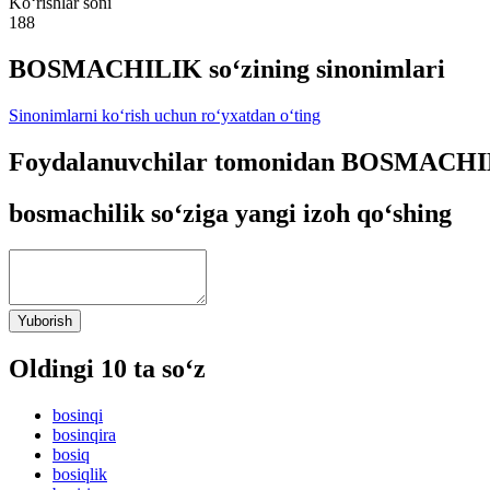
Ko‘rishlar soni
188
BOSMACHILIK so‘zining sinonimlari
Sinonimlarni ko‘rish uchun ro‘yxatdan o‘ting
Foydalanuvchilar tomonidan BOSMACHILI
bosmachilik so‘ziga yangi izoh qo‘shing
Yuborish
Oldingi 10 ta so‘z
bosinqi
bosinqira
bosiq
bosiqlik