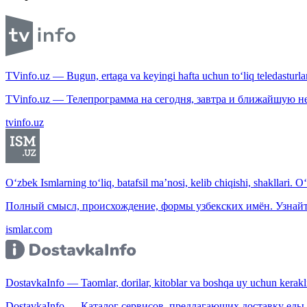
TVinfo.uz — Bugun, ertaga va keyingi hafta uchun to‘liq teledasturlar
TVinfo.uz — Телепрограмма на сегодня, завтра и ближайшую н
tvinfo.uz
O‘zbek Ismlarning to‘liq, batafsil ma’nosi, kelib chiqishi, shakllari. O
Полный смысл, происхождение, формы узбекских имён. Узнайт
ismlar.com
DostavkaInfo — Taomlar, dorilar, kitoblar va boshqa uy uchun kerakli b
DostavkaInfo — Каталог сервисов, предлагающих доставку еды, 