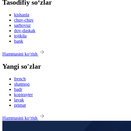
Tasodifiy so‘zlar
kishanla
chuv-chuv
sarhovuz
dov-daskak
tojikila
bank
Hammasini ko‘rish
Yangi so'zlar
french
shatmoq
badr
kopirayter
lavak
primat
Hammasini ko‘rish