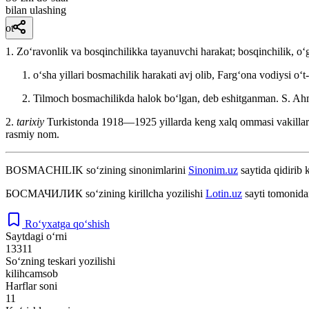
bilan ulashing
ot
1. Zoʻravonlik va bosqinchilikka tayanuvchi harakat; bosqinchilik, oʻgʻ
oʻsha yillari bosmachilik harakati avj olib, Fargʻona vodiysi oʻt
Tilmoch bosmachilikda halok boʻlgan, deb eshitganman.
S. Ah
2.
tarixiy
Turkistonda 1918—1925 yillarda keng xalq ommasi vakillarin
rasmiy nom.
BOSMACHILIK
so‘zining sinonimlarini
Sinonim.uz
saytida qidirib 
БОСМАЧИЛИК
so‘zining kirillcha yozilishi
Lotin.uz
sayti tomonida
Ro‘yxatga qo‘shish
Saytdagi o‘rni
13311
So‘zning teskari yozilishi
kilihcamsob
Harflar soni
11