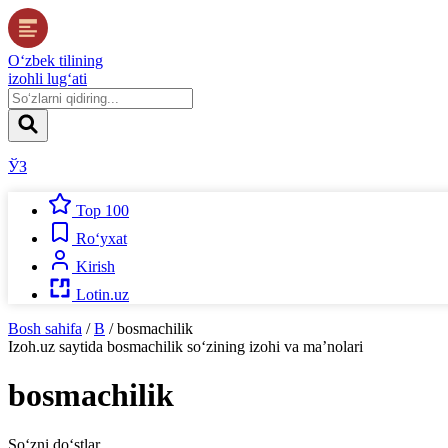
O‘zbek tilining
izohli lug‘ati
ЎЗ
Top 100
Ro‘yxat
Kirish
Lotin.uz
Bosh sahifa
/
B
/
bosmachilik
Izoh.uz
saytida
bosmachilik
so‘zining izohi va ma’nolari
bosmachilik
So‘zni do‘stlar