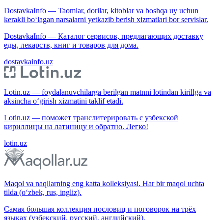
DostavkaInfo — Taomlar, dorilar, kitoblar va boshqa uy uchun
kerakli bo‘lagan narsalarni yetkazib berish xizmatlari bor servislar.
DostavkaInfo — Каталог сервисов, предлагающих доставку
еды, лекарств, книг и товаров для дома.
dostavkainfo.uz
Lotin.uz — foydalanuvchilarga berilgan matnni lotindan kirillga va
aksincha o‘girish xizmatini taklif etadi.
Lotin.uz — поможет транслитерировать с узбекской
кириллицы на латиницу и обратно. Легко!
lotin.uz
Maqol va naqllarning eng katta kolleksiyasi. Har bir maqol uchta
tilda (o‘zbek, rus, ingliz).
Самая большая коллекция пословиц и поговорок на трёх
языках (узбекский, русский, английский).