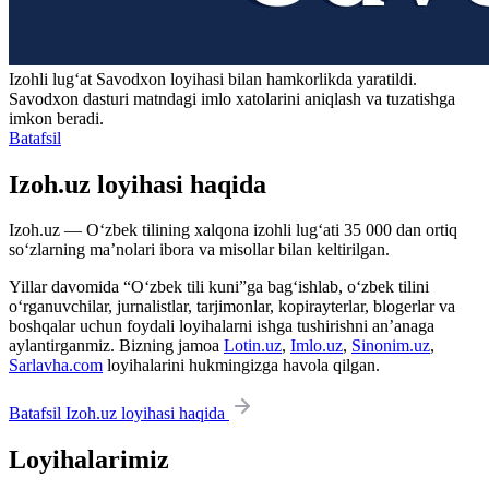
Izohli lugʻat
Savodxon
loyihasi bilan hamkorlikda yaratildi.
Savodxon dasturi matndagi imlo xatolarini aniqlash va tuzatishga
imkon beradi.
Batafsil
Izoh.uz loyihasi haqida
Izoh.uz — O‘zbek tilining xalqona izohli lug‘ati 35 000 dan ortiq
so‘zlarning ma’nolari ibora va misollar bilan keltirilgan.
Yillar davomida “O‘zbek tili kuni”ga bag‘ishlab, o‘zbek tilini
o‘rganuvchilar, jurnalistlar, tarjimonlar, kopirayterlar, blogerlar va
boshqalar uchun foydali loyihalarni ishga tushirishni an’anaga
aylantirganmiz. Bizning jamoa
Lotin.uz
,
Imlo.uz
,
Sinonim.uz
,
Sarlavha.com
loyihalarini hukmingizga havola qilgan.
Batafsil Izoh.uz loyihasi haqida
Loyihalarimiz