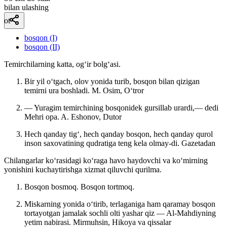
bilan ulashing
ot
bosqon (I)
bosqon (II)
Temirchilarning katta, ogʻir bolgʻasi.
Bir yil oʻtgach, olov yonida turib, bosqon bilan qizigan
temirni ura boshladi.
M. Osim, Oʻtror
— Yuragim temirchining bosqonidek gursillab urardi,— dedi
Mehri opa.
A. Eshonov, Dutor
Hech qanday tigʻ, hech qanday bosqon, hech qanday qurol
inson saxovatining qudratiga teng kela olmay-di.
Gazetadan
Chilangarlar koʻrasidagi koʻraga havo haydovchi va koʻmirning
yonishini kuchaytirishga xizmat qiluvchi qurilma.
Bosqon bosmoq. Bosqon tortmoq.
Miskarning yonida oʻtirib, terlaganiga ham qaramay bosqon
tortayotgan jamalak sochli olti yashar qiz — Al-Mahdiyning
yetim nabirasi.
Mirmuhsin, Hikoya va qissalar