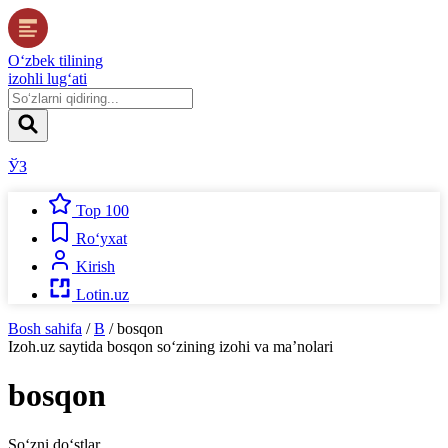
O‘zbek tilining
izohli lug‘ati
ЎЗ
Top 100
Ro‘yxat
Kirish
Lotin.uz
Bosh sahifa
/
B
/
bosqon
Izoh.uz
saytida
bosqon
so‘zining izohi va ma’nolari
bosqon
So‘zni do‘stlar