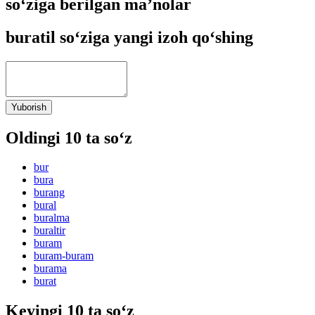
so‘ziga berilgan ma’nolar
buratil so‘ziga yangi izoh qo‘shing
Yuborish
Oldingi 10 ta so‘z
bur
bura
burang
bural
buralma
buraltir
buram
buram-buram
burama
burat
Keyingi 10 ta so‘z