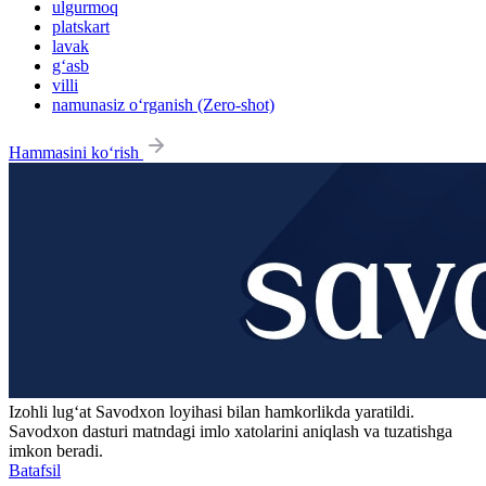
ulgurmoq
platskart
lavak
g‘asb
villi
namunasiz o‘rganish (Zero-shot)
Hammasini ko‘rish
Izohli lugʻat
Savodxon
loyihasi bilan hamkorlikda yaratildi.
Savodxon dasturi matndagi imlo xatolarini aniqlash va tuzatishga
imkon beradi.
Batafsil