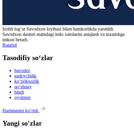
Izohli lugʻat
Savodxon
loyihasi bilan hamkorlikda yaratildi.
Savodxon dasturi matndagi imlo xatolarini aniqlash va tuzatishga
imkon beradi.
Batafsil
Tasodifiy so‘zlar
havodor
gadoychilik
ko‘priksozlik
qo‘shnay
hindi
oysimon
Hammasini ko‘rish
Yangi so'zlar