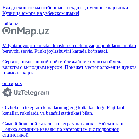
Ежедневно только отборные анекдоты, смешные картинки.
Кузница юмора на узбекском языке!
latifa.uz
Valyutani yuqori kursda almashtirish uchun yaqin punktlarni aniqlab
beruvchi servis. Punkt joylashuvini kartada ko‘rsatadi.
Сервис, помогающий найти ближайшие пункты обмена
валюты с выгодным курсом. Покажет местоположение пункта
прямо на карте.
onmap.uz
O‘zbekcha telegram kanallarining eng katta katalogi. Faqt faol
kanallar, ruknlarda va batafsil statistikasi bilan.
Самый большой каталог телеграм каналов в Узбекистане.
Только активные каналы по категориям и с подробной
статистикой.