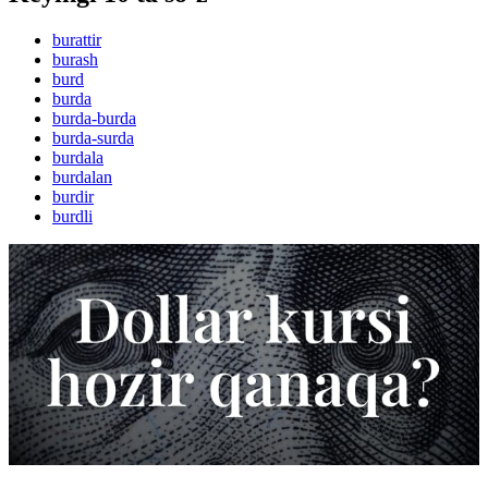
burattir
burash
burd
burda
burda-burda
burda-surda
burdala
burdalan
burdir
burdli