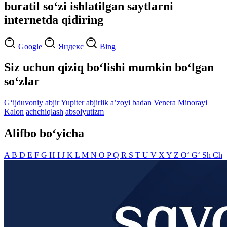
buratil so‘zi ishlatilgan saytlarni
internetda qidiring
Google
Яндекс
Bing
Siz uchun qiziq bo‘lishi mumkin bo‘lgan
so‘zlar
G‘ijduvoniy
abjir
Yupiter
abjirlik
aʼzoyi badan
Venera
Minorayi
Kalon
achchiqlash
absolyutizm
Alifbo bo‘yicha
A
B
D
E
F
G
H
I
J
K
L
M
N
O
P
Q
R
S
T
U
V
X
Y
Z
O‘
G‘
Sh
Ch