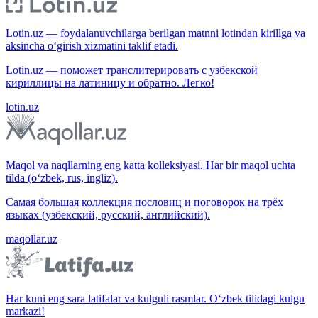
Lotin.uz — foydalanuvchilarga berilgan matnni lotindan kirillga va
aksincha o‘girish xizmatini taklif etadi.
Lotin.uz — поможет транслитерировать с узбекской
кириллицы на латиницу и обратно. Легко!
lotin.uz
Maqol va naqllarning eng katta kolleksiyasi. Har bir maqol uchta
tilda (o‘zbek, rus, ingliz).
Самая большая коллекция пословиц и поговорок на трёх
языках (узбекский, русский, английский).
maqollar.uz
Har kuni eng sara latifalar va kulguli rasmlar. O‘zbek tilidagi kulgu
markazi!