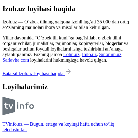
Izoh.uz loyihasi haqida
Izoh.uz — O‘zbek tilining xalqona izohli lug‘ati 35 000 dan ortiq
so‘zlarning ma’nolari ibora va misollar bilan keltirilgan.
Yillar davomida “O‘zbek tili kuni”ga bag‘ishlab, o‘zbek tilini
o‘rganuvchilar, jurnalistlar, tarjimonlar, kopirayterlar, blogerlar va
boshqalar uchun foydali loyihalarni ishga tushirishni an’anaga
aylantirganmiz. Bizning jamoa
Lotin.uz
,
Imlo.uz
,
Sinonim.uz
,
Sarlavha.com
loyihalarini hukmingizga havola qilgan.
Batafsil Izoh.uz loyihasi haqida
Loyihalarimiz
TVinfo.uz — Bugun, ertaga va keyingi hafta uchun to‘liq
teledasturlar.