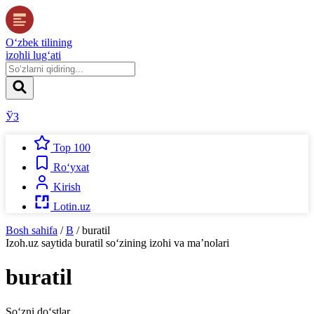
O‘zbek tilining
izohli lug‘ati
ЎЗ
Top 100
Ro‘yxat
Kirish
Lotin.uz
Bosh sahifa
/
B
/
buratil
Izoh.uz
saytida
buratil
so‘zining izohi va ma’nolari
buratil
So‘zni do‘stlar