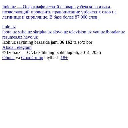
Imlo.uz — Орфографический словарь узбекского языка
позволяющий проверить правописание узбекских слов на
латинице и кириллице. В базе более 87 000 слов.
imlo.uz
ibora.uz
salsa.uz
skripka.uz
slovo.uz
television.uz
vatt.uz
iboralar.uz
resumes.uz
havo.uz
Izoh.uz saytining bazasida jami
36 162
ta so‘z bor
Aloqa
Telegram
© Izoh.uz — O‘zbek tilining izohli lug‘ati, 2014–2026
Obuna
va
GoodGroup
loyihasi.
18+