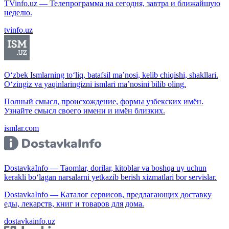
TVinfo.uz — Телепрограмма на сегодня, завтра и ближайшую
неделю.
tvinfo.uz
O‘zbek Ismlarning to‘liq, batafsil ma’nosi, kelib chiqishi, shakllari.
O‘zingiz va yaqinlaringizni ismlari ma’nosini bilib oling.
Полный смысл, происхождение, формы узбекских имён.
Узнайте смысл своего имени и имён близких.
ismlar.com
DostavkaInfo — Taomlar, dorilar, kitoblar va boshqa uy uchun
kerakli bo‘lagan narsalarni yetkazib berish xizmatlari bor servislar.
DostavkaInfo — Каталог сервисов, предлагающих доставку
еды, лекарств, книг и товаров для дома.
dostavkainfo.uz