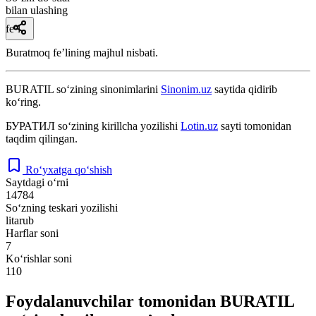
bilan ulashing
fe’l
Buratmoq feʼlining majhul nisbati.
BURATIL
so‘zining sinonimlarini
Sinonim.uz
saytida qidirib
ko‘ring.
БУРАТИЛ
so‘zining kirillcha yozilishi
Lotin.uz
sayti tomonidan
taqdim qilingan.
Ro‘yxatga qo‘shish
Saytdagi o‘rni
14784
So‘zning teskari yozilishi
litarub
Harflar soni
7
Ko‘rishlar soni
110
Foydalanuvchilar tomonidan BURATIL