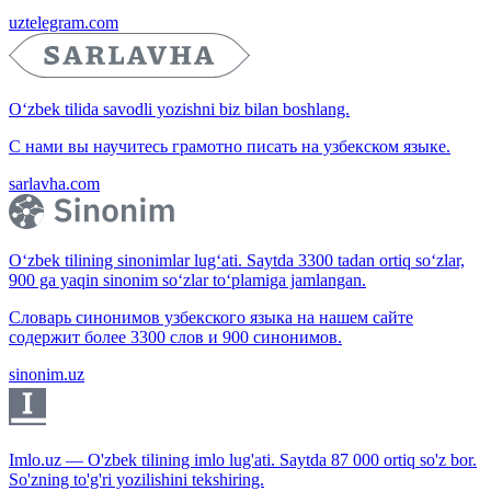
uztelegram.com
O‘zbek tilida savodli yozishni biz bilan boshlang.
С нами вы научитесь грамотно писать на узбекском языке.
sarlavha.com
O‘zbek tilining sinonimlar lug‘ati. Saytda 3300 tadan ortiq so‘zlar,
900 ga yaqin sinonim so‘zlar to‘plamiga jamlangan.
Словарь синонимов узбекского языка на нашем сайте
содержит более 3300 слов и 900 синонимов.
sinonim.uz
Imlo.uz — O'zbek tilining imlo lug'ati. Saytda 87 000 ortiq so'z bor.
So'zning to'g'ri yozilishini tekshiring.