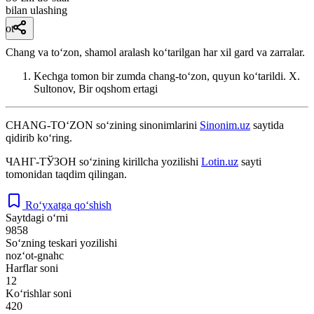
bilan ulashing
ot
Chang va toʻzon, shamol aralash koʻtarilgan har xil gard va zarralar.
Kechga tomon bir zumda chang-toʻzon, quyun koʻtarildi.
X.
Sultonov, Bir oqshom ertagi
CHANG-TO‘ZON
so‘zining sinonimlarini
Sinonim.uz
saytida
qidirib ko‘ring.
ЧАНГ-ТЎЗОН
so‘zining kirillcha yozilishi
Lotin.uz
sayti
tomonidan taqdim qilingan.
Ro‘yxatga qo‘shish
Saytdagi o‘rni
9858
So‘zning teskari yozilishi
noz‘ot-gnahc
Harflar soni
12
Ko‘rishlar soni
420