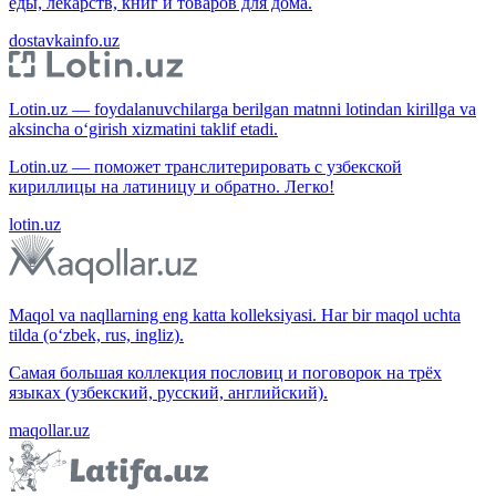
еды, лекарств, книг и товаров для дома.
dostavkainfo.uz
Lotin.uz — foydalanuvchilarga berilgan matnni lotindan kirillga va
aksincha o‘girish xizmatini taklif etadi.
Lotin.uz — поможет транслитерировать с узбекской
кириллицы на латиницу и обратно. Легко!
lotin.uz
Maqol va naqllarning eng katta kolleksiyasi. Har bir maqol uchta
tilda (o‘zbek, rus, ingliz).
Самая большая коллекция пословиц и поговорок на трёх
языках (узбекский, русский, английский).
maqollar.uz