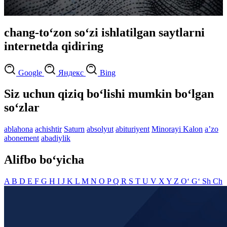
chang-to‘zon so‘zi ishlatilgan saytlarni
internetda qidiring
Google
Яндекс
Bing
Siz uchun qiziq bo‘lishi mumkin bo‘lgan
so‘zlar
ablahona
achishtir
Saturn
absolyut
abituriyent
Minorayi Kalon
aʼzo
abonement
abadiylik
Alifbo bo‘yicha
A
B
D
E
F
G
H
I
J
K
L
M
N
O
P
Q
R
S
T
U
V
X
Y
Z
O‘
G‘
Sh
Ch