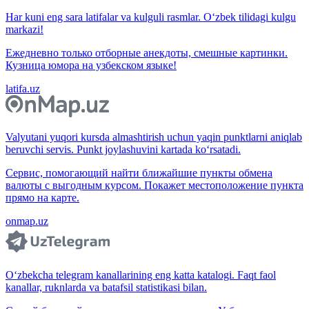
Har kuni eng sara latifalar va kulguli rasmlar. O‘zbek tilidagi kulgu
markazi!
Ежедневно только отборные анекдоты, смешные картинки.
Кузница юмора на узбекском языке!
latifa.uz
Valyutani yuqori kursda almashtirish uchun yaqin punktlarni aniqlab
beruvchi servis. Punkt joylashuvini kartada ko‘rsatadi.
Сервис, помогающий найти ближайшие пункты обмена
валюты с выгодным курсом. Покажет местоположение пункта
прямо на карте.
onmap.uz
O‘zbekcha telegram kanallarining eng katta katalogi. Faqt faol
kanallar, ruknlarda va batafsil statistikasi bilan.