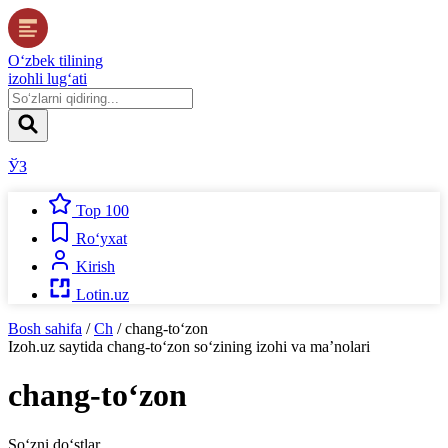
O‘zbek tilining
izohli lug‘ati
ЎЗ
Top 100
Ro‘yxat
Kirish
Lotin.uz
Bosh sahifa
/
Ch
/
chang-to‘zon
Izoh.uz
saytida
chang-to‘zon
so‘zining izohi va ma’nolari
chang-to‘zon
So‘zni do‘stlar