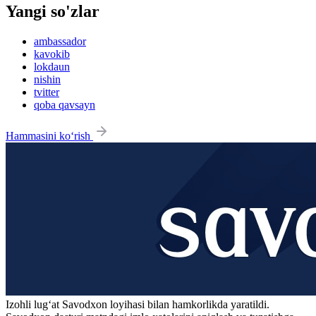
Yangi so'zlar
ambassador
kavokib
lokdaun
nishin
tvitter
qoba qavsayn
Hammasini ko‘rish
Izohli lugʻat
Savodxon
loyihasi bilan hamkorlikda yaratildi.