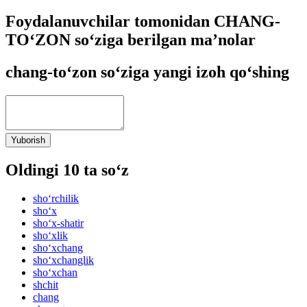
Foydalanuvchilar tomonidan CHANG-
TO‘ZON so‘ziga berilgan ma’nolar
chang-to‘zon so‘ziga yangi izoh qo‘shing
Yuborish
Oldingi 10 ta so‘z
sho‘rchilik
sho‘x
sho‘x-shatir
sho‘xlik
sho‘xchang
sho‘xchanglik
sho‘xchan
shchit
chang