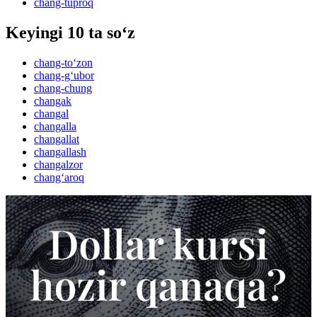
chang-tuproq
Keyingi 10 ta so‘z
chang-to‘zon
chang-g‘ubor
chang-chung
changak
changal
changalla
changallat
changallash
changalzor
chang‘aroq