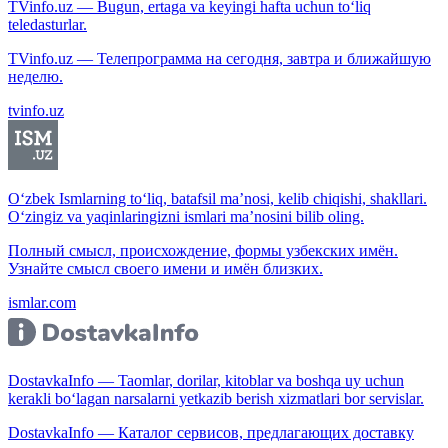
TVinfo.uz — Bugun, ertaga va keyingi hafta uchun to‘liq
teledasturlar.
TVinfo.uz — Телепрограмма на сегодня, завтра и ближайшую
неделю.
tvinfo.uz
O‘zbek Ismlarning to‘liq, batafsil ma’nosi, kelib chiqishi, shakllari.
O‘zingiz va yaqinlaringizni ismlari ma’nosini bilib oling.
Полный смысл, происхождение, формы узбекских имён.
Узнайте смысл своего имени и имён близких.
ismlar.com
DostavkaInfo — Taomlar, dorilar, kitoblar va boshqa uy uchun
kerakli bo‘lagan narsalarni yetkazib berish xizmatlari bor servislar.
DostavkaInfo — Каталог сервисов, предлагающих доставку