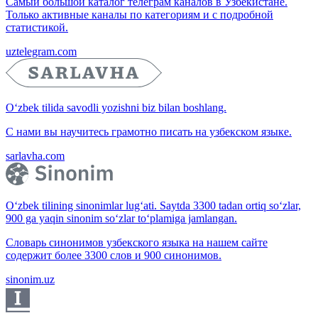
Самый большой каталог телеграм каналов в Узбекистане.
Только активные каналы по категориям и с подробной
статистикой.
uztelegram.com
O‘zbek tilida savodli yozishni biz bilan boshlang.
С нами вы научитесь грамотно писать на узбекском языке.
sarlavha.com
O‘zbek tilining sinonimlar lug‘ati. Saytda 3300 tadan ortiq so‘zlar,
900 ga yaqin sinonim so‘zlar to‘plamiga jamlangan.
Словарь синонимов узбекского языка на нашем сайте
содержит более 3300 слов и 900 синонимов.
sinonim.uz