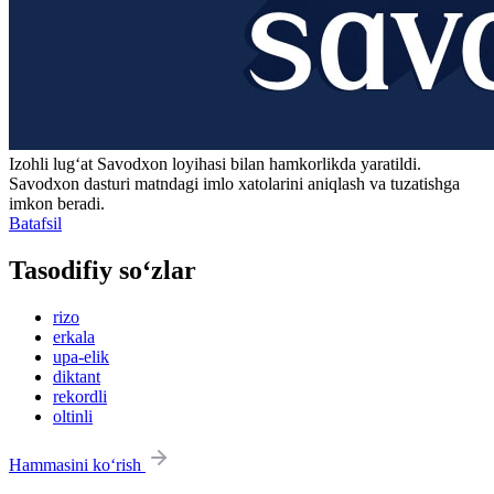
Izohli lugʻat
Savodxon
loyihasi bilan hamkorlikda yaratildi.
Savodxon dasturi matndagi imlo xatolarini aniqlash va tuzatishga
imkon beradi.
Batafsil
Tasodifiy so‘zlar
rizo
erkala
upa-elik
diktant
rekordli
oltinli
Hammasini ko‘rish