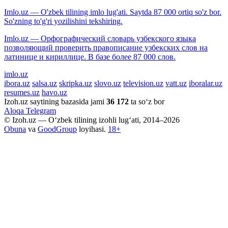
Imlo.uz — O'zbek tilining imlo lug'ati. Saytda 87 000 ortiq so'z bor.
So'zning to'g'ri yozilishini tekshiring.
Imlo.uz — Орфографический словарь узбекского языка
позволяющий проверить правописание узбекских слов на
латинице и кириллице. В базе более 87 000 слов.
imlo.uz
ibora.uz
salsa.uz
skripka.uz
slovo.uz
television.uz
vatt.uz
iboralar.uz
resumes.uz
havo.uz
Izoh.uz saytining bazasida jami
36 172
ta so‘z bor
Aloqa
Telegram
© Izoh.uz — O‘zbek tilining izohli lug‘ati, 2014–2026
Obuna
va
GoodGroup
loyihasi.
18+