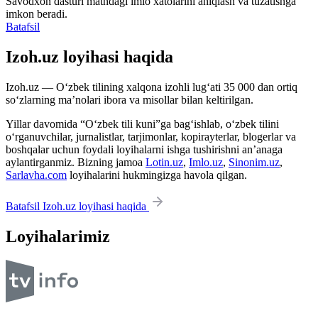
Savodxon dasturi matndagi imlo xatolarini aniqlash va tuzatishga
imkon beradi.
Batafsil
Izoh.uz loyihasi haqida
Izoh.uz — O‘zbek tilining xalqona izohli lug‘ati 35 000 dan ortiq
so‘zlarning ma’nolari ibora va misollar bilan keltirilgan.
Yillar davomida “O‘zbek tili kuni”ga bag‘ishlab, o‘zbek tilini
o‘rganuvchilar, jurnalistlar, tarjimonlar, kopirayterlar, blogerlar va
boshqalar uchun foydali loyihalarni ishga tushirishni an’anaga
aylantirganmiz. Bizning jamoa
Lotin.uz
,
Imlo.uz
,
Sinonim.uz
,
Sarlavha.com
loyihalarini hukmingizga havola qilgan.
Batafsil Izoh.uz loyihasi haqida
Loyihalarimiz